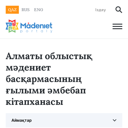
QAZ
RUS
ENG
Алматы облыстық
мәдениет
басқармасының
ғылыми әмбебап
кітапханасы
Аймақтар