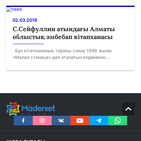
02.03.2018
С.Сейфуллин атындағы Алматы
облыстық әмбебап кітапханасы
Бұл кітапхананың тарихы сонау 1946 жылы
«Малая станица» деп аталатын елдімекен...