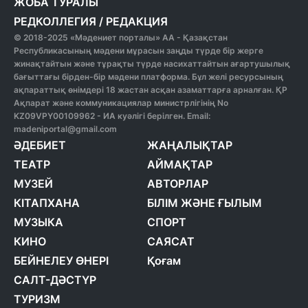
ЖОБА ТУРАЛЫ
РЕДКОЛЛЕГИЯ
/
РЕДАКЦИЯ
© 2018-2025 «Мәдениет порталы» АА - Қазақстан
Республикасының мәдени мұрасын заңды түрде бір жерге
жинақтайтын және тұрақты түрде насихаттайтын ағартушылық
бағыттағы бірден-бір мәдени платформа. Бұл желі ресурсының
ақпараттық өнімдері 18 жастан асқан азаматтарға арналған. ҚР
Ақпарат және коммуникациялар министрлігінің No
KZ09VPY00109962 - ИА куәлігі берілген. Email:
madeniportal@gmail.com
ӘДЕБИЕТ
ЖАҢАЛЫҚТАР
ТЕАТР
АЙМАҚТАР
МУЗЕЙ
АВТОРЛАР
КІТАПХАНА
БІЛІМ ЖӘНЕ ҒЫЛЫМ
МУЗЫКА
СПОРТ
КИНО
САЯСАТ
БЕЙНЕЛЕУ ӨНЕРІ
Қоғам
САЛТ-ДӘСТҮР
ТУРИЗМ