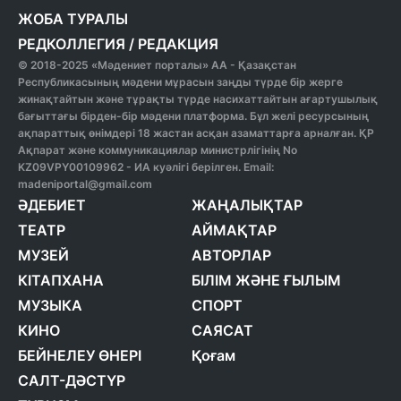
ЖОБА ТУРАЛЫ
РЕДКОЛЛЕГИЯ
/
РЕДАКЦИЯ
© 2018-2025 «Мәдениет порталы» АА - Қазақстан
Республикасының мәдени мұрасын заңды түрде бір жерге
жинақтайтын және тұрақты түрде насихаттайтын ағартушылық
бағыттағы бірден-бір мәдени платформа. Бұл желі ресурсының
ақпараттық өнімдері 18 жастан асқан азаматтарға арналған. ҚР
Ақпарат және коммуникациялар министрлігінің No
KZ09VPY00109962 - ИА куәлігі берілген. Email:
madeniportal@gmail.com
ӘДЕБИЕТ
ЖАҢАЛЫҚТАР
ТЕАТР
АЙМАҚТАР
МУЗЕЙ
АВТОРЛАР
КІТАПХАНА
БІЛІМ ЖӘНЕ ҒЫЛЫМ
МУЗЫКА
СПОРТ
КИНО
САЯСАТ
БЕЙНЕЛЕУ ӨНЕРІ
Қоғам
САЛТ-ДӘСТҮР