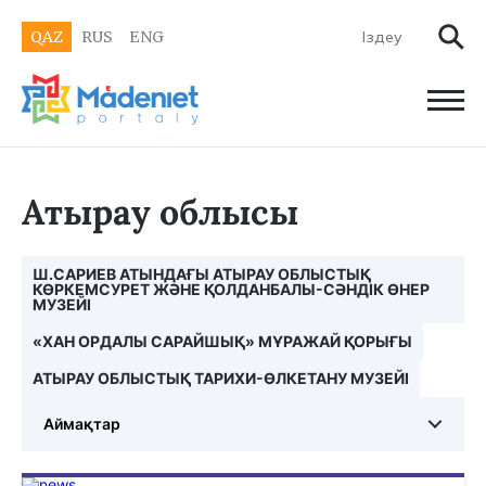
QAZ
RUS
ENG
Атырау облысы
Ш.САРИЕВ АТЫНДАҒЫ АТЫРАУ ОБЛЫСТЫҚ
КӨРКЕМСУРЕТ ЖӘНЕ ҚОЛДАНБАЛЫ-СӘНДІК ӨНЕР
МУЗЕЙІ
«ХАН ОРДАЛЫ САРАЙШЫҚ» МҰРАЖАЙ ҚОРЫҒЫ
АТЫРАУ ОБЛЫСТЫҚ ТАРИХИ-ӨЛКЕТАНУ МУЗЕЙІ
Аймақтар