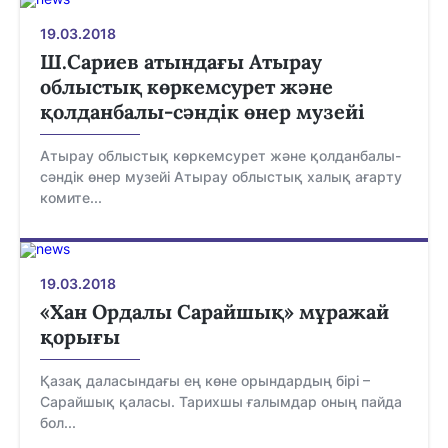
19.03.2018
Ш.Сариев атындағы Атырау
облыстық көркемсурет және
қолданбалы-сәндік өнер музейі
Атырау облыстық көркемсурет және қолданбалы-
сәндік өнер музейі Атырау облыстық халық ағарту
комите...
19.03.2018
«Хан Ордалы Сарайшық» мұражай
қорығы
Қазақ даласындағы ең көне орындардың бірі –
Сарайшық қаласы. Тарихшы ғалымдар оның пайда
бол...