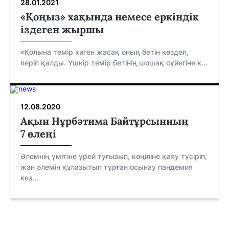
28.01.2021
«Қоңыз» хақында немесе еркіндік
іздеген жыршы
«Қолына темір киген жасақ оның бетін көздеп,
періп қалды. Үшкір темір бетінің шошақ сүйегіне к...
12.08.2020
Ақын Нұрбәтима Байтұрсынның
7 өлеңі
Әлемнің үмітіне үрей туғызып, көңіліне қаяу түсіріп,
жан әлемін құлазытып тұрған осынау пандемия
кез...