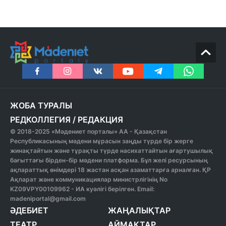
ЖОБА ТУРАЛЫ
РЕДКОЛЛЕГИЯ
/
РЕДАКЦИЯ
© 2018-2025 «Мәдениет порталы» АА - Қазақстан
Республикасының мәдени мұрасын заңды түрде бір жерге
жинақтайтын және тұрақты түрде насихаттайтын ағартушылық
бағыттағы бірден-бір мәдени платформа. Бұл желі ресурсының
ақпараттық өнімдері 18 жастан асқан азаматтарға арналған. ҚР
Ақпарат және коммуникациялар министрлігінің No
KZ09VPY00109962 - ИА куәлігі берілген. Email:
madeniportal@gmail.com
ӘДЕБИЕТ
ЖАҢАЛЫҚТАР
ТЕАТР
АЙМАҚТАР