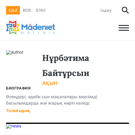
QAZ
RUS
ENG
Нұрбәтима
Байтұрсын
АҚЫН
БИОГРАФИЯ
Өлеңдері, әдеби сын мақалалары мерзімді
басылымдарда жиі жарық көріп келеді.
Толығырақ