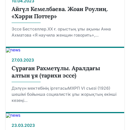
10.04.2023
Айгүл Кемелбаева. Жоан Роулиң.
«Хәрри Поттер»
Эссе Бестселлер.XX ғ. орыстың ұлы ақыны Анна
Ахматова «Я научила женщин говорить»,...
27.03.2023
Сұраған Рахметұлы. Аралдағы
алтын ұя (тарихи эссе)
Дэлүүн мектебінің іргетасыМХРП VI съезі (1926)
шешімі бойынша социалистік ұлы жорықтың екінші
кезеңі...
23.03.2023