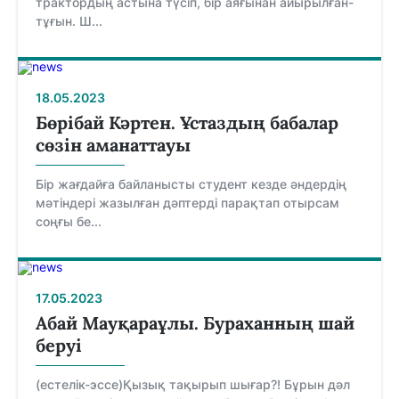
трактордың астына түсіп, бір аяғынан айырылған-
тұғын. Ш...
18.05.2023
Бөрібай Кәртен. Ұстаздың бабалар
сөзін аманаттауы
Бір жағдайға байланысты студент кезде әндердің
мәтіндері жазылған дәптерді парақтап отырсам
соңғы бе...
17.05.2023
Абай Мауқараұлы. Бураханның шай
беруі
(естелік-эссе)Қызық тақырып шығар?! Бұрын дәл