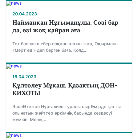
20.04.2023
Найманқан Нұғыманұлы. Сөзі бар
да, өзі жоқ қайран аға
Тот баспас шебер соққан алтын таға, Оқырманы
«мәрт еді» деп берген баға. Қолд...
16.04.2023
Құлтөлеу Мұқаш. Қазақтың ДОН-
КИХОТЫ
ЭссеӨтежан Нұрғалиев туралы сырӨмірде қатты
опынатын жәйттер әркімнің басында кездесуі
мүмкін. Менің...