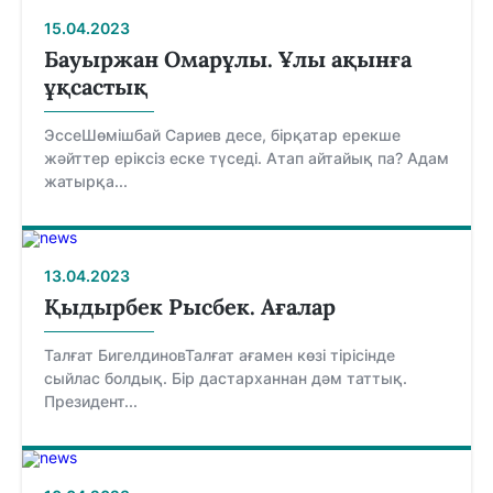
15.04.2023
Бауыржан Омарұлы. Ұлы ақынға
ұқсастық
ЭссеШөмішбай Сариев десе, бірқатар ерекше
жәйттер еріксіз еске түседі. Атап айтайық па? Адам
жатырқа...
13.04.2023
Қыдырбек Рысбек. Ағалар
Талғат БигелдиновТалғат ағамен көзі тірісінде
сыйлас болдық. Бір дастарханнан дәм таттық.
Президент...