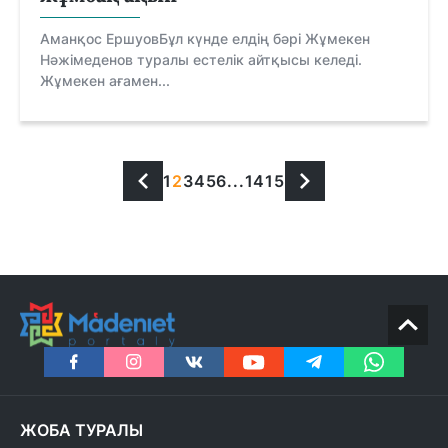
Аманқос ЕршуовБұл күнде елдің бәрі Жұмекен
Нәжімеденов туралы естелік айтқысы келеді.
Жұмекен ағамен...
1
2
3
4
5
6
...
14
15
ЖОБА ТУРАЛЫ