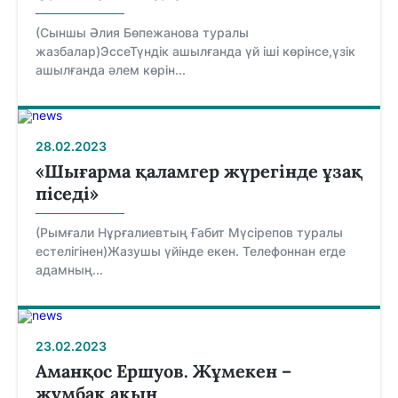
(Сыншы Әлия Бөпежанова туралы
жазбалар)ЭссеТүндік ашылғанда үй іші көрінсе,үзік
ашылғанда әлем көрін...
28.02.2023
«Шығарма қаламгер жүрегінде ұзақ
піседі»
(Рымғали Нұрғалиевтың Ғабит Мүсірепов туралы
естелігінен)Жазушы үйінде екен. Телефоннан егде
адамның...
23.02.2023
Аманқос Ершуов. Жұмекен –
жұмбақ ақын