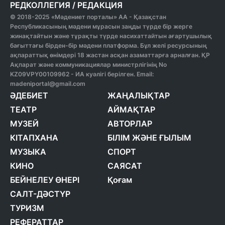
РЕДКОЛЛЕГИЯ
/
РЕДАКЦИЯ
© 2018-2025 «Мәдениет порталы» АА - Қазақстан
Республикасының мәдени мұрасын заңды түрде бір жерге
жинақтайтын және тұрақты түрде насихаттайтын ағартушылық
бағыттағы бірден-бір мәдени платформа. Бұл желі ресурсының
ақпараттық өнімдері 18 жастан асқан азаматтарға арналған. ҚР
Ақпарат және коммуникациялар министрлігінің No
KZ09VPY00109962 - ИА куәлігі берілген. Email:
madeniportal@gmail.com
ӘДЕБИЕТ
ЖАҢАЛЫҚТАР
ТЕАТР
АЙМАҚТАР
МУЗЕЙ
АВТОРЛАР
КІТАПХАНА
БІЛІМ ЖӘНЕ ҒЫЛЫМ
МУЗЫКА
СПОРТ
КИНО
САЯСАТ
БЕЙНЕЛЕУ ӨНЕРІ
Қоғам
САЛТ-ДӘСТҮР
ТУРИЗМ
РЕФЕРАТТАР