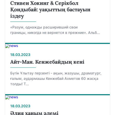
Стивен Хокинг & Серікбол
Қондыбай: уақыттың бастауын
іздеу
«Разум, однажды расширивший свои
границы, никогда не вернется в прежние». Альб...
18.03.2023
Айт-Ман. Кенжебайдың кені
Бүгін Ұлытау перзенті - ақын, жазушы, драматург,
ғалым, аудармашы Кенжебай Ахметов 60 жасқа
толды! Т...
18.03.2023
Әлия ханым әлемі