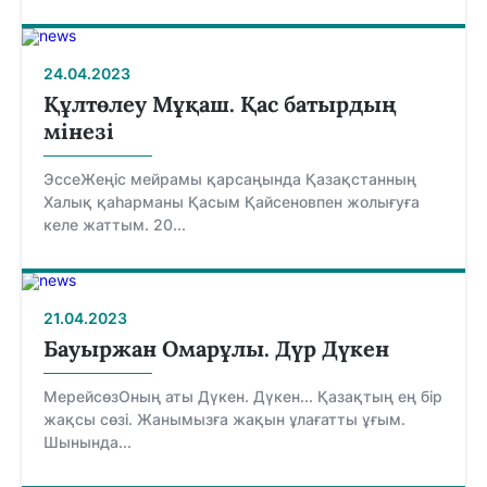
24.04.2023
Құлтөлеу Мұқаш. Қас батырдың
мінезі
ЭссеЖеңіс мейрамы қарсаңында Қазақстанның
Халық қаһарманы Қасым Қайсеновпен жолығуға
келе жаттым. 20...
21.04.2023
Бауыржан Омарұлы. Дүр Дүкен
МерейсөзОның аты Дүкен. Дүкен... Қазақтың ең бір
жақсы сөзі. Жанымызға жақын ұлағатты ұғым.
Шынында...