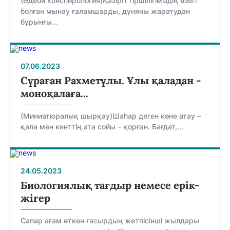
(Әдеби конспирология)Қазіргі тіршілігіміздің өзегі
болған мынау ғаламшарды, дүняны жаратудан
бұрынғы...
07.06.2023
Сұраған Рахметұлы. Ұлы қаладан -
моноқалаға...
(Миниатюралық шырқау)Шаһар деген көне атау –
қала мен кенттің ата сойы – қорған. Бағдат,...
24.05.2023
Биологиялық тағдыр немесе ерік-
жігер
Сапар ағам өткен ғасырдың жетпісінші жылдары