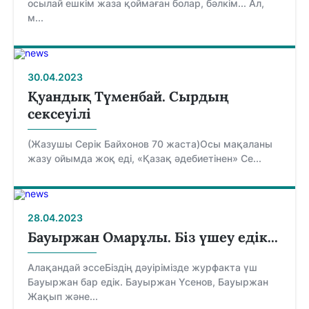
осылай ешкім жаза қоймаған болар, бәлкім... Ал,
м...
30.04.2023
Қуандық Түменбай. Сырдың
сексеуілі
(Жазушы Серік Байхонов 70 жаста)Осы мақаланы
жазу ойымда жоқ еді, «Қазақ әдебиетінен» Се...
28.04.2023
Бауыржан Омарұлы. Біз үшеу едік...
Алақандай эссеБіздің дәуірімізде журфакта үш
Бауыржан бар едік. Бауыржан Үсенов, Бауыржан
Жақып және...