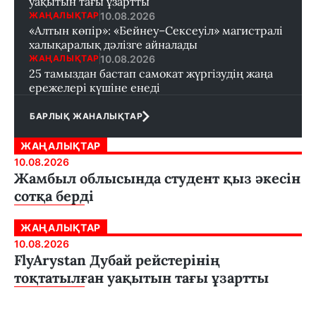
уақытын тағы ұзартты
10.08.2026
ЖАҢАЛЫҚТАР
«Алтын көпір»: «Бейнеу–Сексеуіл» магистралі
халықаралық дәлізге айналады
10.08.2026
ЖАҢАЛЫҚТАР
25 тамыздан бастап самокат жүргізудің жаңа
ережелері күшіне енеді
БАРЛЫҚ ЖАНАЛЫҚТАР
ЖАҢАЛЫҚТАР
10.08.2026
Жамбыл облысында студент қыз әкесін
сотқа берді
ЖАҢАЛЫҚТАР
10.08.2026
FlyArystan Дубай рейстерінің
тоқтатылған уақытын тағы ұзартты