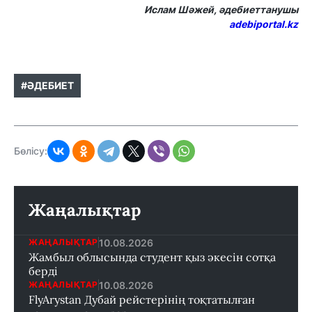
Ислам Шәжей, әдебиеттанушы
adebiportal.kz
#ӘДЕБИЕТ
Бөлісу:
Жаңалықтар
10.08.2026
ЖАҢАЛЫҚТАР
Жамбыл облысында студент қыз әкесін сотқа
берді
10.08.2026
ЖАҢАЛЫҚТАР
FlyArystan Дубай рейстерінің тоқтатылған