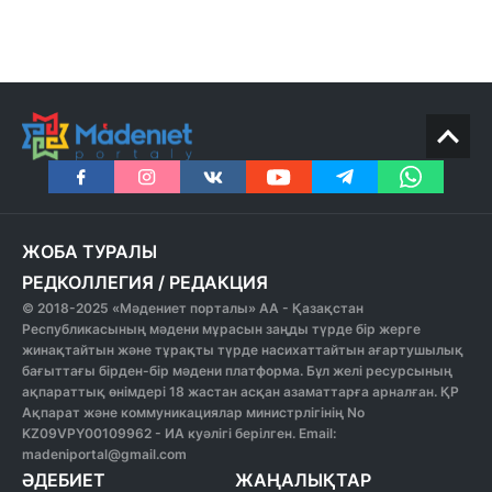
ЖОБА ТУРАЛЫ
РЕДКОЛЛЕГИЯ
/
РЕДАКЦИЯ
© 2018-2025 «Мәдениет порталы» АА - Қазақстан
Республикасының мәдени мұрасын заңды түрде бір жерге
жинақтайтын және тұрақты түрде насихаттайтын ағартушылық
бағыттағы бірден-бір мәдени платформа. Бұл желі ресурсының
ақпараттық өнімдері 18 жастан асқан азаматтарға арналған. ҚР
Ақпарат және коммуникациялар министрлігінің No
KZ09VPY00109962 - ИА куәлігі берілген. Email:
madeniportal@gmail.com
ӘДЕБИЕТ
ЖАҢАЛЫҚТАР