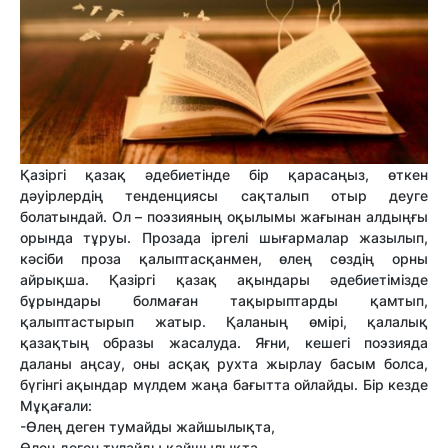
Қазіргі қазақ әдебиетінде бір қарасаңыз, өткен
дәуірлердің тенденциясы сақталып отыр деуге
болатындай. Ол – поэзияның оқылымы жағынан алдыңғы
орында тұруы. Прозада іргелі шығармалар жазылып,
кәсіби проза қалыптасқанмен, өлең сөздің орны
айрықша. Қазіргі қазақ ақындары әдебиетімізде
бұрындары болмаған тақырыптарды қамтып,
қалыптастырып жатыр. Қаланың өмірі, қалалық
қазақтың образы жасалуда. Яғни, кешегі поэзияда
даланы аңсау, оны асқақ рухта жырлау басым болса,
бүгінгі ақындар мүлдем жаңа бағытта ойлайды. Бір кезде
Мұқағали:
-Өлең деген тумайды жайшылықта,
Өлең деген тулайды қайшылықта, -