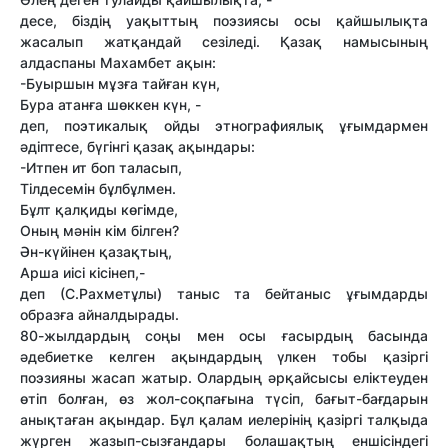
десе, біздің уақыттың поэзиясы осы қайшылықта
жасалып жатқандай сезіледі. Қазақ намысының
алдаспаны Махамбет ақын:
-Буыршын мұзға тайған күн,
Бура атанға шөккен күн, -
деп, поэтикалық ойды этнографиялық ұғымдармен
әдіптесе, бүгінгі қазақ ақындары:
-Итпен ит боп таласып,
Тілдесемін бұлбұлмен.
Бұлт қалқиды көгімде,
Оның мәнін кім білген?
Ән-күйінен қазақтың,
Арша иісі кісінеп,-
деп (С.Рахметұлы) таныс та бейтаныс ұғымдарды
образға айналдырады.
80-жылдардың соңы мен осы ғасырдың басында
әдебиетке келген ақындардың үлкен тобы қазіргі
поэзияны жасап жатыр. Олардың әрқайсысы еліктеуден
өтіп болған, өз жол-соқпағына түсіп, бағыт-бағдарын
анықтаған ақындар. Бұл қалам иелерінің қазіргі талқыда
жүрген жазып-сызғандары болашақтың еншісіндегі