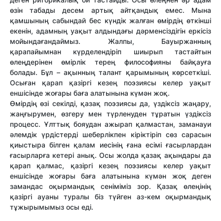
өзін табады десем артық айтқандық емес. Мына
қамшының сабындай бес күндік жалған өмірдің өткінші
екенін, адамның уақыт алдындағы дәрменсіздігін еркісіз
мойындағандаймыз. Жалпы, Бауыржанның
қарапайымнан күрделендіріп шиырып тастайтын
өлеңдерінен өмірлік терең философияны байқауға
болады. Бұл – ақынның талант қарымының көрсеткіші.
Осыған қарап қазіргі кезең поэзиясы келер уақыт
еншісінде жоғары баға алатынына күмән жоқ.
Өмірдің өзі секілді, қазақ поэзиясы да, үздіксіз жаңару,
жаңғырумен, өзгеру мен түрленуден тұратын үздіксіз
процесс. Ұлттық бояудан ажырап қалмастан, заманауи
әлемдік үрдістерді шеберлікпен кіріктіріп сөз сарасын
қиыстыра білген қалам иесінің ғана есімі ғасырлардан
ғасырларға кетері анық. Осы жолда қазақ ақындары да
қарап қалмас, қазіргі кезең поэзиясы келер уақыт
еншісінде жоғары баға алатынына күмән жоқ деген
замандас оқырмандық сеніміміз зор. Қазақ өлеңінің
қазіргі ауаны туралы біз түйген аз-кем оқырмандық
тұжырымымыз осы еді.