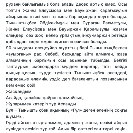
рухани байлығымыз бола алады десек артық емес. Осы
топтан Жанна Елеусізова мен Бауыржан Қарағызұлын
айырықша стилі мен тынысы бар ақындар деуге болады.
Тыныштықбек Әбдікәкімұлы мен Сұраған Рахметұлы,
Жанна Елеусізова мен Бауыржан Қарағызұлы жазған
өлеңдер, сөз жоқ, келер ұрпақтың інжу-маржан ретінде
қабылдап, іздеп жүріп оқитын поэзиясы болады.
90-жылдары өлеңсүйер жұрттың бәрі Тыныштықбекпен
«ауырғаны» рас. Себебі, басқалар айта алмаған, жаза
алмағанның барлығын осы ақыннан табылды. Белгілі
таптаурын шаблондарға мүлдем кереғар, тіпті, кейде
қыңыр-қисық түрде түзілген Тыныштықбек өлеңдері,
қарасаңыз әлемнің үздік деп бағаланатын поэзиясынан
кем емес қой!
Жасқандым.
Алайда, қалайша қайран қалмайсың,
Жұпарымен көтеріп тұр Аспанды
Бұл – Тыныштықбек ақынның «Гүл» деген өлеңінің соңғы
шумағы.
Гүлді айтып отырғанымен, адамның жаны, сезімі айқын
лүпілдеп сезіліп тұр ғой. Ақын бір сәттегі сан түрлі көңіл-