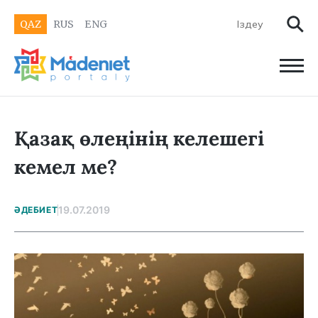
QAZ
RUS
ENG
Қазақ өлеңінің келешегі
кемел ме?
19.07.2019
ӘДЕБИЕТ