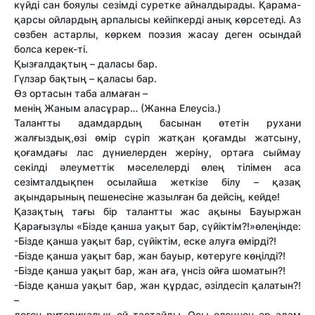
күйді сан бояулы сезімді суретке айналдырады. Қарама-
қарсы ойлардың арпалысы кейіпкерді анық көрсетеді. Аз
сөзбен астарлы, көркем поэзия жасау деген осындай
болса керек-ті.
Қызғалдақтың – даласы бар.
Гүлзар бақтың – қаласы бар.
Өз ортасын таба алмаған –
менің Жаным аласұрар… (Жанна Елеусіз.)
Талантты адамдардың басынан өтетін рухани
жалғыздық,өзі өмір сүріп жатқан қоғамды жатсыну,
қоғамдағы лас дүниелерден жеріну, ортаға сыймау
секілді әлеуметтік мәселелерді өлең тілімен аса
сезімталдықпен осылайша жеткізе білу – қазақ
ақындарының пешенесіне жазылған ба дейсің, кейде!
Қазақтың тағы бір талантты жас ақыны Бауыржан
Қарағызұлы «Бізде қанша уақыт бар, сүйіктім?!»өлеңінде:
-Бізде қанша уақыт бар, сүйіктім, еске алуға өмірді?!
-Бізде қанша уақыт бар, жан бауыр, көтеруге көңілді?!
-Бізде қанша уақыт бар, жан аға, үнсіз ойға шоматын?!
-Бізде қанша уақыт бар, жан құрдас, әзілдесіп қалатын?!
–
деген риторикалық ой тастайды. Осы өлеңнен әр адам