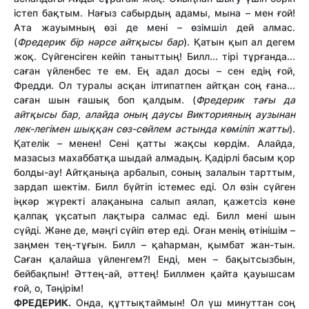
істеп бақтым. Нағыз сабырдың адамы, мына – мен ғой!
Ата жауымның өзі де мені – өзімшіл дей алмас.
(
Фредерик бір нәрсе айтқысы бар
). Қатын қып ал дегем
жоқ. Сүйгенсіген кейіп таныттың! Билл... тірі тұрғанда...
саған үйленбес те ем. Ең адал досы – сен едің ғой,
Фредди. Ол туралы асқан ілтипатпен айтқан соң ғана...
саған шын ғашық боп қалдым. (
Фредерик тағы да
айтқысы бар, алайда оның даусы Викторияның аузынан
лек-легімен шыққан сөз-сөйлем астында көміліп жатты
).
Қателік – менен! Сені қатты жақсы көрдім. Алайда,
мазасыз махаббатқа шыдай алмадың. Қадірлі басым қор
болды-ау! Айтқаныңа арбалып, соның залалын тарттым,
зардап шектім. Билл бүйтіп істемес еді. Ол өзін сүйген
іңкәр жүректі алақанына салып аялап, қажетсіз көне
қалпақ ұқсатып лақтыра салмас еді. Билл мені шын
сүйді. Және де, мәңгі сүйіп өтер еді. Оған менің өтінішім –
заңмен тең-тұғын. Билл – қаһарман, қымбат жан-тын.
Саған қалайша үйленгем?! Енді, мен – бақытсызбын,
бейбақпын! Әттең-ай, әттең! Биллмен қайта қауышсам
ғой, о, Тәңірім!
ФРЕДЕРИК.
Онда, құттықтаймын! Ол үш минуттан соң