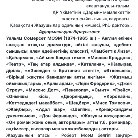
алаштанушы-ғалым,
ҚР Үкіметінің «Дарын» мемлекеттік
жастар сыйлығының лауреаты,
Қазақстан Жазушылар одағының мүшесі, PhD докторы.
Аудармашыдан бірауыз сөз:
Уильям Сомерсет МОЭМ (1874-1965 ж.) – Англия елінен
шыққан атақты драматург, әйгілі жазушы, әдебиет
сыншысы, әлем әдебиетінің классигі, «Ламбеттік Лиза»,
«Қаһарман», «Ай мен бақыр тиын», «Миссис Крэддок»,
«Театр», «Таң атар алдында», «Каталина», «Жапырақ
дірілі», «
«Эшенден я Британия агенті»,
«Әткеншек»,
«Бірінші жақтан баяндалған алты әңгіме», «Жазмыш
ойыншықтары», «Арлы адам», «Леди Фредерик», «Джек
Строу», «Миссис Дот», «Пенелопа», «Смит», «Грейс»,
«Оныншы кісі», «Дворяндық», «Кэролайн»,
«Коттедждегі махаббат», «Шеңбер», «Мисс Томпсон»,
«Жаңбыр», «Адал жар», «Шеппи», «Қонақжайдағы
джентльмен», «Дон Фернандо», «Жазушы көзқарасы»,
«Он роман және оның авторлары» атты т.б. романдар,
әңгімелер, пьесалар мен жолжазбалардың авторы.
Жазушының атасы – Роберт Моэм белгілі заңгер-