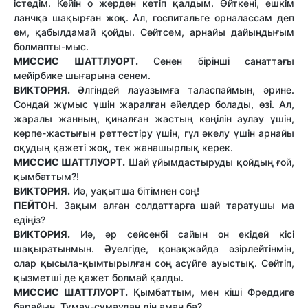
істедім. Кейін о жерден кетіп қалдым. Өйткені, ешкім
ланчқа шақырған жоқ. Ал, госпитальге орналассам деп
ем, қабылдамай қойды. Сөйтсем, арнайы дайындығым
болмапты-мыс.
МИССИС ШАТТЛУОРТ.
Сенен бірінші санаттағы
мейірбике шығарына сенем.
ВИКТОРИЯ.
Әлгіндей лауазымға таласпаймын, әрине.
Сондай жұмыс үшін жаралған әйелдер болады, өзі. Ал,
жаралы жанның, қиналған жастың көңілін аулау үшін,
көрпе-жастығын реттестіру үшін, гүл әкелу үшін арнайы
оқудың қажеті жоқ, тек жанашырлық керек.
МИССИС ШАТТЛУОРТ.
Шай ұйымдастыруды қойдың ғой,
қымбаттым?!
ВИКТОРИЯ.
Иә, уақытша бітімнен соң!
ПЕЙТОН.
Зақым алған солдаттарға шай таратушы ма
едіңіз?
ВИКТОРИЯ.
Иә, әр сейсенбі сайын он екідей кісі
шақыратынмын. Әуелгіде, қонақжайда әзірлейтінмін,
олар қысыла-қымтырылған соң асүйге ауыстық. Сөйтіп,
қызметші де қажет болмай қалды.
МИССИС ШАТТЛУОРТ.
Қымбаттым, мен кіші Фреддиге
барайын. Тұмау-сұмаудан дін аман ба?