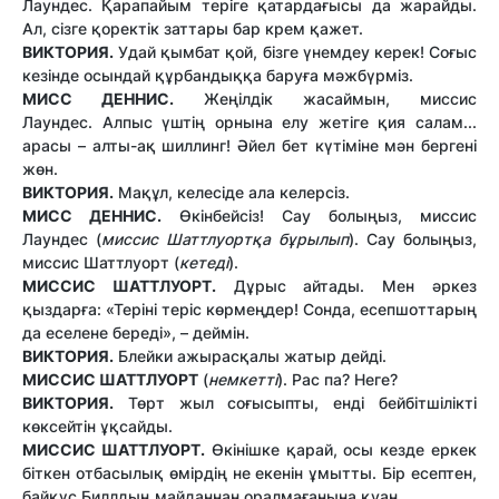
Лаундес. Қарапайым теріге қатардағысы да жарайды.
Ал, сізге қоректік заттары бар крем қажет.
ВИКТОРИЯ.
Удай қымбат қой, бізге үнемдеу керек! Соғыс
кезінде осындай құрбандыққа баруға мәжбүрміз.
МИСС ДЕННИС.
Жеңілдік жасаймын, миссис
Лаундес. Алпыс үштің орнына елу жетіге қия салам...
арасы – алты-ақ шиллинг! Әйел бет күтіміне мән бергені
жөн.
ВИКТОРИЯ.
Мақұл, келесіде ала келерсіз.
МИСС ДЕННИС.
Өкінбейсіз! Сау болыңыз, миссис
Лаундес (
миссис Шаттлуортқа бұрылып
). Сау болыңыз,
миссис Шаттлуорт (
кетеді
).
МИССИС ШАТТЛУОРТ.
Дұрыс айтады. Мен әркез
қыздарға: «Теріні теріс көрмеңдер! Сонда, есепшоттарың
да еселене береді», – деймін.
ВИКТОРИЯ.
Блейки ажырасқалы жатыр дейді.
МИССИС ШАТТЛУОРТ
(
немкетті
). Рас па? Неге?
ВИКТОРИЯ.
Төрт жыл соғысыпты, енді бейбітшілікті
көксейтін ұқсайды.
МИССИС ШАТТЛУОРТ.
Өкінішке қарай, осы кезде еркек
біткен отбасылық өмірдің не екенін ұмытты. Бір есептен,
байқұс Биллдың майданнан оралмағанына қуан.