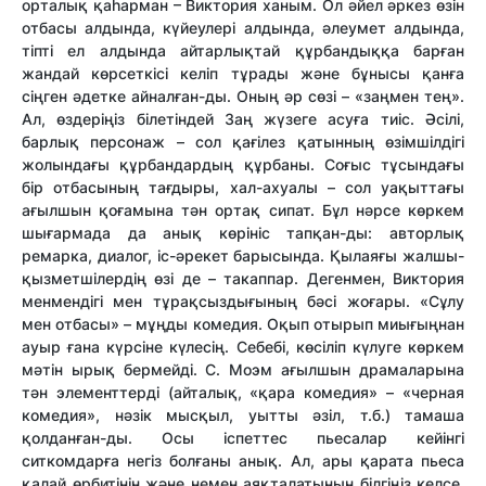
орталық қаһарман – Виктория ханым. Ол әйел әркез өзін
отбасы алдында, күйеулері алдында, әлеумет алдында,
тіпті ел алдында айтарлықтай құрбандыққа барған
жандай көрсеткісі келіп тұрады және бұнысы қанға
сіңген әдетке айналған-ды. Оның әр сөзі – «заңмен тең».
Ал, өздеріңіз білетіндей Заң жүзеге асуға тиіс. Әсілі,
барлық персонаж – сол қағілез қатынның өзімшілдігі
жолындағы құрбандардың құрбаны. Соғыс тұсындағы
бір отбасының тағдыры, хал-ахуалы – сол уақыттағы
ағылшын қоғамына тән ортақ сипат. Бұл нәрсе көркем
шығармада да анық көрініс тапқан-ды: авторлық
ремарка, диалог, іс-әрекет барысында. Қылаяғы жалшы-
қызметшілердің өзі де – такаппар. Дегенмен, Виктория
менмендігі мен тұрақсыздығының бәсі жоғары. «Сұлу
мен отбасы» – мұңды комедия. Оқып отырып миығыңнан
ауыр ғана күрсіне күлесің. Себебі, көсіліп күлуге көркем
мәтін ырық бермейді. С. Моэм ағылшын драмаларына
тән элементтерді (айталық, «қара комедия» – «черная
комедия», нәзік мысқыл, уытты әзіл, т.б.) тамаша
қолданған-ды. Осы іспеттес пьесалар кейінгі
ситкомдарға негіз болғаны анық. Ал, ары қарата пьеса
қалай өрбитінін және немен аяқталатынын білгіңіз келсе,