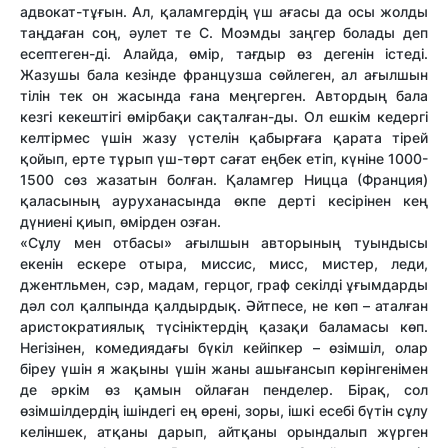
адвокат-тұғын. Ал, қаламгердің үш ағасы да осы жолды
таңдаған соң, әулет те С. Моэмды заңгер болады деп
есептеген-ді. Алайда, өмір, тағдыр өз дегенін істеді.
Жазушы бала кезінде французша сөйлеген, ал ағылшын
тілін тек он жасында ғана меңгерген. Автордың бала
кезгі кекештігі өмірбақи сақталған-ды. Ол ешкім кедергі
келтірмес үшін жазу үстелін қабырғаға қарата тірей
қойып, ерте тұрып үш-төрт сағат еңбек етіп, күніне 1000-
1500 сөз жазатын болған. Қаламгер Ницца (Франция)
қаласының ауруханасында өкпе дерті кесірінен кең
дүниені қиып, өмірден озған.
«Сұлу мен отбасы» ағылшын авторының туындысы
екенін ескере отыра, миссис, мисс, мистер, леди,
джентльмен, сэр, мадам, герцог, граф секілді ұғымдарды
дәл сол қалпында қалдырдық. Әйтпесе, не көп – аталған
аристократиялық түсініктердің қазақи баламасы көп.
Негізінен, комедиядағы бүкіл кейіпкер – өзімшіл, олар
біреу үшін я жақыны үшін жаны ашығансып көрінгенімен
де әркім өз қамын ойлаған пенделер. Бірақ, сол
өзімшілдердің ішіндегі ең өрені, зоры, ішкі есебі бүтін сұлу
келіншек, атқаны дарып, айтқаны орындалып жүрген