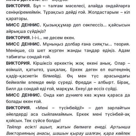
ВИКТОРИЯ.
Бұл – талғам мәселесі, алайда ондайларға
сеніңкіремеймін. Тұрақсыз дейді ғой. Жолдастарым – кіл
қараторы.
МИСС ДЕННИС.
Қызыққұмар деп сөкпессіз... қайсысын
айрықша сүйдіңіз?
ВИКТОРИЯ.
І-і-і... не десем екен.
МИСС ДЕННИС.
Мұныңыз долбар ғана сияқты... теория.
Меніңше, сіз шет жүрген жанды таңдар едіңіз. Адам
табиғаты сондай ғой.
ВИКТОРИЯ.
Кіршіксіз еркектің жоқ екені анық. Олар –
өзімшіл, қатыгез, ұшқалақ. Еркек деген ел ештеңенің
қадір-қасиетін білмейді. Өң мен түс арасындағы
беймәлім әлемде өмір сүреді. Фредди – албырт. Бірақ,
Билл да сондай еді ғой, марқұм. Екеуі де ессіз сүйді.
МИСС ДЕННИС.
Онда көп дүниеге көз жұма қараса да
болады екен ғой.
ВИКТОРИЯ.
«Мені – түсінбейді!» – деп зарлайтын
әйелдерді аса сыйламаймын. Еркек мені түсінбей-ақ
қойсын. Тек сүйсе болды!
Тейлор есікті ашып, жатын бөлмеге енеді. Артынша
Викторияның анасы, шашын қырау шалған, қара көйлек