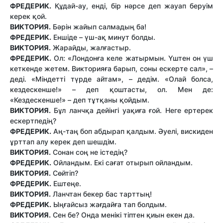
ФРЕДЕРИК.
Құдай-ау, енді, бір нәрсе деп жауап беруім
керек қой.
ВИКТОРИЯ.
Бәрін жайып салмадың ба!
ФРЕДЕРИК.
Еншіде – үш-ақ минут болды.
ВИКТОРИЯ.
Жарайды, жалғастыр.
ФРЕДЕРИК.
Ол: «Лондонға келе жатырмын. Үштен он үш
кеткенде жетем. Викторияға барып, соны ескерте сал», –
деді. «Міндетті түрде айтам», – дедім. «Олай болса,
кездескенше!» – деп қоштасты, ол. Мен де:
«Кездескенше!» – деп тұтқаны қойдым.
ВИКТОРИЯ.
Бұл ланчқа дейінгі уақиға ғой. Неге ертерек
ескертпедің?
ФРЕДЕРИК.
Аң-таң боп абдырап қалдым. Әуелі, вискиден
ұрттап алу керек деп шешдім.
ВИКТОРИЯ.
Сонан соң не істедің?
ФРЕДЕРИК.
Ойландым. Екі сағат отырып ойландым.
ВИКТОРИЯ.
Сөйтіп?
ФРЕДЕРИК.
Ештеңе.
ВИКТОРИЯ.
Ланчтан бекер бас тарттың!
ФРЕДЕРИК.
Ыңғайсыз жағдайға тап болдым.
ВИКТОРИЯ.
Сен бе? Онда менікі тіптен қиын екен да.