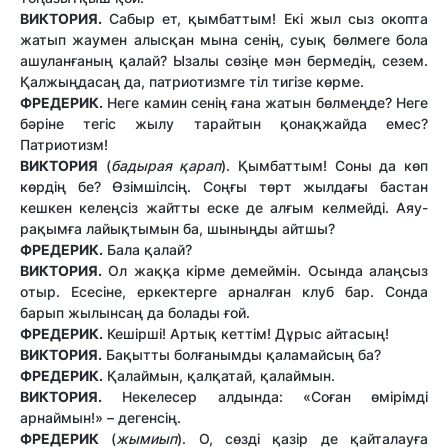
ВИКТОРИЯ.
Сабыр ет, қымбаттым! Екі жыл сыз окопта
жатып жаумен алысқан мына сенің, суық бөлмеге бола
ашуланғаның қалай? Ызалы сөзіңе мән бермедің, сезем.
Қалжыңдасаң да, патриотизмге тіл тигізе көрме.
ФРЕДЕРИК.
Неге камин сенің ғана жатын бөлмеңде? Неге
бәріне тегіс жылу тарайтын қонақжайда емес?
Патриотизм!
ВИКТОРИЯ
(
бадырая қарап
). Қымбаттым! Соны да көп
көрдің бе? Өзімшілсің. Соңғы төрт жылдағы бастан
кешкен келеңсіз жайтты еске де алғым келмейді. Аяу-
рақымға лайықтымын ба, шыныңды айтшы?
ФРЕДЕРИК.
Бала қалай?
ВИКТОРИЯ.
Ол жаққа кірме демеймін. Осында алаңсыз
отыр. Есесіне, еркектерге арналған клуб бар. Сонда
барып жылынсаң да болады ғой.
ФРЕДЕРИК.
Кешірші! Артық кеттім! Дұрыс айтасың!
ВИКТОРИЯ.
Бақытты болғанымды қаламайсың ба?
ФРЕДЕРИК.
Қалаймын, қалқатай, қалаймын.
ВИКТОРИЯ.
Некелесер алдында: «Соған өмірімді
арнаймын!» – дегенсің.
ФРЕДЕРИК
(
жымиып
). О, сөзді қазір де қайталауға