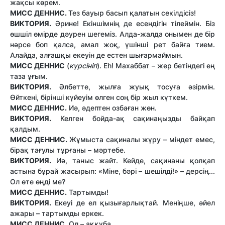
жақсы көрем.
МИСС ДЕННИС.
Тез бауыр басып қалатын секілдісіз!
ВИКТОРИЯ.
Әрине! Екіншімнің де есендігін тілеймін. Біз
өшшіл өмірде дәурен шегеміз. Алда-жалда онымен де бір
нәрсе боп қалса, амал жоқ, үшінші рет байға тием.
Алайда, алғашқы екеуін де естен шығармаймын.
МИСС ДЕННИС
(
күрсініп
). Еһ! Махаббат – жер бетіндегі ең
таза ұғым.
ВИКТОРИЯ.
Әлбетте, жылға жуық тосуға әзірмін.
Өйткені, бірінші күйеуім өлген соң бір жыл күткем.
МИСС ДЕННИС.
Иә, әдептен озбаған жөн.
ВИКТОРИЯ.
Келген бойда-ақ сақинаңызды байқап
қалдым.
МИСС ДЕННИС.
Жұмыста сақиналы жүру – міндет емес,
бірақ тағулы тұрғаны – мәртебе.
ВИКТОРИЯ.
Иә, таныс жайт. Кейде, сақинаны қолқап
астына бұрай жасырып: «Міне, бәрі – шешілді!» – дерсің...
Ол өте өңді ме?
МИСС ДЕННИС.
Тартымды!
ВИКТОРИЯ.
Екеуі де ел қызығарлықтай. Меніңше, әйел
ажары – тартымды еркек.
МИСС ДЕННИС.
Ол – аққұба.