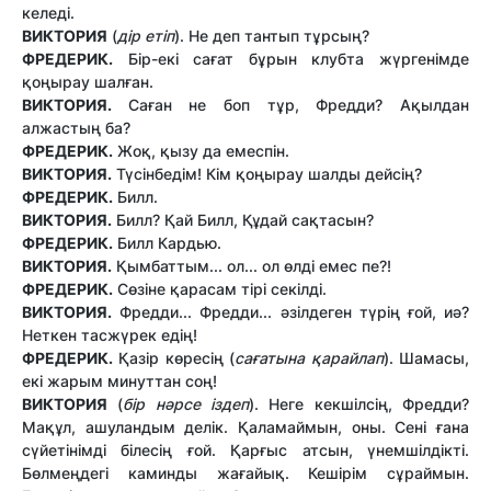
келеді.
ВИКТОРИЯ
(
дір етіп
). Не деп тантып тұрсың?
ФРЕДЕРИК.
Бір-екі сағат бұрын клубта жүргенімде
қоңырау шалған.
ВИКТОРИЯ.
Саған не боп тұр, Фредди? Ақылдан
алжастың ба?
ФРЕДЕРИК.
Жоқ, қызу да емеспін.
ВИКТОРИЯ.
Түсінбедім! Кім қоңырау шалды дейсің?
ФРЕДЕРИК.
Билл.
ВИКТОРИЯ.
Билл? Қай Билл, Құдай сақтасын?
ФРЕДЕРИК.
Билл Кардью.
ВИКТОРИЯ.
Қымбаттым... ол... ол өлді емес пе?!
ФРЕДЕРИК.
Сөзіне қарасам тірі секілді.
ВИКТОРИЯ.
Фредди... Фредди... әзілдеген түрің ғой, иә?
Неткен тасжүрек едің!
ФРЕДЕРИК.
Қазір көресің (
сағатына қарайлап
). Шамасы,
екі жарым минуттан соң!
ВИКТОРИЯ
(
бір нәрсе іздеп
). Неге кекшілсің, Фредди?
Мақұл, ашуландым делік. Қаламаймын, оны. Сені ғана
сүйетінімді білесің ғой. Қарғыс атсын, үнемшілдікті.
Бөлмеңдегі каминды жағайық. Кешірім сұраймын.