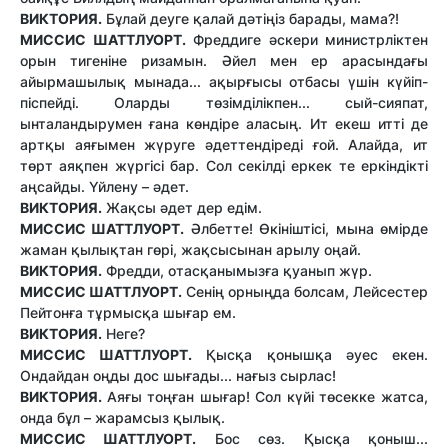
ВИКТОРИЯ.
Бұлай деуге қалай дәтіңіз барады, мама?!
МИССИС ШАТТЛУОРТ.
Фреддиге әскери министрліктен
орын тигеніне ризамын. Әйел мен ер арасындағы
айырмашылық мынада... ақырғысы отбасы үшін күйіп-
піспейді. Оларды төзімділікпен... сый-сияпат,
ынталандырумен ғана көндіре аласың. Ит екеш итті де
артқы аяғымен жүруге әдеттендіреді ғой. Алайда, ит
төрт аяқпен жүргісі бар. Сол секілді еркек те еркіндікті
аңсайды. Үйлену – әдет.
ВИКТОРИЯ.
Жақсы әдет дер едім.
МИССИС ШАТТЛУОРТ.
Әлбетте! Өкініштісі, мына өмірде
жаман қылықтан гөрі, жақсысынан арылу оңай.
ВИКТОРИЯ.
Фредди, отасқанымызға қуанып жүр.
МИССИС ШАТТЛУОРТ.
Сенің орныңда болсам, Лейсестер
Пейтонға тұрмысқа шығар ем.
ВИКТОРИЯ.
Неге?
МИССИС ШАТТЛУОРТ.
Қысқа қонышқа әуес екен.
Ондайдан оңды дос шығады... нағыз сырлас!
ВИКТОРИЯ.
Аяғы тоңған шығар! Сол күйі төсекке жатса,
онда бұл – жарамсыз қылық.
МИССИС ШАТТЛУОРТ.
Бос сөз. Қысқа қоныш...