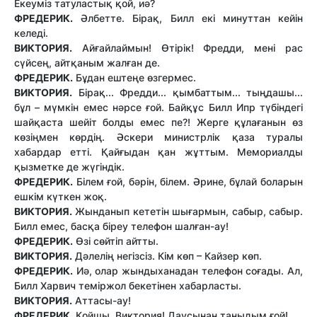
Екеуміз татуластық қой, иә?
ФРЕДЕРИК.
Әлбетте. Бірақ, Билл екі минуттан кейін
келеді.
ВИКТОРИЯ.
Айғайлаймын! Өтірік! Фредди, мені рас
сүйсең, айтқаным жалған де.
ФРЕДЕРИК.
Бұдан ештеңе өзгермес.
ВИКТОРИЯ.
Бірақ... Фредди... қымбаттым... тыңдашы...
бұл – мүмкін емес нәрсе ғой. Байқұс Билл Ипр түбіндегі
шайқаста шейіт болды емес пе?! Жерге құлағанын өз
көзіңмен көрдің. Әскери министрлік қаза туралы
хабардар етті. Қайғыдан қан жұттым. Мемориалды
қызметке де жүгіндік.
ФРЕДЕРИК.
Білем ғой, бәрін, білем. Әрине, бұлай боларын
ешкім күткен жоқ.
ВИКТОРИЯ.
Жынданып кететін шығармын, сабыр, сабыр.
Билл емес, басқа біреу телефон шалған-ау!
ФРЕДЕРИК.
Өзі сөйтіп айтты.
ВИКТОРИЯ.
Дәлелің негізсіз. Кім көп – Кайзер көп.
ФРЕДЕРИК.
Иә, олар жындыханадан телефон соғады. Ал,
Билл Харвич теміржол бекетінен хабарласты.
ВИКТОРИЯ.
Аттасы-ау!
ФРЕДЕРИК.
Қойшы, Виктория! Даусынан таныдым ғой!