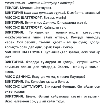
киген қатын – миссис Шаттлуорт көрінеді.
ТЕЙЛОР.
Миссис Шаттлуорт.
ВИКТОРИЯ
(
сәл-пәл орнынан тұрып
). Қымбатты анашым!
МИССИС ШАТТЛУОРТ.
Ботам, менің!
ВИКТОРИЯ.
Бұл – мисс Деннис. Ол сахарда жетті.
МИССИС ШАТТЛУОРТ.
Қайырлы таң.
ВИКТОРИЯ.
Тепкішекпен терлеп-тепшіп көтерілуге
мәжбүрлегенім үшін айып етпеңіз. Көмірді үнемдеу
керек. Сол себепті, төменгі қабат – әлі де суық. Қорды
толықтырсақ деп едік, бірақ бәрі – бекер.
МИССИС ШАТТЛУОРТ.
Құлыншақтар қалай, өсіп жатыр
ма?
ВИКТОРИЯ.
Фредди тұмауратып қалды, күтуші жатып
сауығып алсын деп ұйғарды. Жалпы, жай-күйі жаман
емес.
МИСС ДЕННИС.
Екеуі де ұл ма, миссис Лаундес?
ВИКТОРИЯ.
Иә. Келесіде қызды болам.
МИССИС ШАТТЛУОРТ.
Виктория! Фредди, бір айдан соң
екіге толады.
ВИКТОРИЯ.
Білем. Өзімді кейуанаша сезініп отырмын.
Әкесі өлгеннен соң үш ай кейін туды.