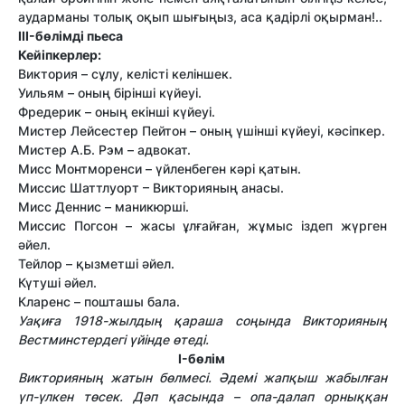
аударманы толық оқып шығыңыз, аса қадірлі оқырман!..
III-бөлімді пьеса
Кейіпкерлер:
Виктория – сұлу, келісті келіншек.
Уильям – оның бірінші күйеуі.
Фредерик – оның екінші күйеуі.
Мистер Лейсестер Пейтон – оның үшінші күйеуі, кәсіпкер.
Мистер А.Б. Рэм – адвокат.
Мисс Монтморенси – үйленбеген кәрі қатын.
Миссис Шаттлуорт – Викторияның анасы.
Мисс Деннис – маникюрші.
Миссис Погсон – жасы ұлғайған, жұмыс іздеп жүрген
әйел.
Тейлор – қызметші әйел.
Күтуші әйел.
Кларенс – пошташы бала.
Уақиға 1918-жылдың қараша соңында Викторияның
Вестминстердегі үйінде өтеді.
I-бөлім
Викторияның жатын бөлмесі. Әдемі жапқыш жабылған
үп-үлкен төсек. Дәп қасында – опа-далап орныққан