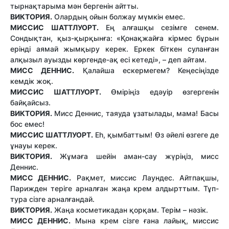
тырнақтарыма мән бергенін айтты.
ВИКТОРИЯ.
Олардың ойын болжау мүмкін емес.
МИССИС ШАТТЛУОРТ.
Ең алғашқы сезімге сенем.
Сондықтан, қыз-қырқынға: «Қонақжайға кірмес бұрын
ерінді аямай жымқыру керек. Еркек біткен суланған
алқызыл ауызды көргенде-ақ есі кетеді», – деп айтам.
МИСС ДЕННИС.
Қалайша ескермегем? Кеңесіңізде
кемдік жоқ.
МИССИС ШАТТЛУОРТ.
Өміріңіз едәуір өзгергенін
байқайсыз.
ВИКТОРИЯ.
Мисс Деннис, таяуда ұзатылады, мама! Басы
бос емес!
МИССИС ШАТТЛУОРТ.
Еһ, қымбаттым! Өз әйелі өзгеге де
ұнауы керек.
ВИКТОРИЯ.
Жұмаға шейін аман-сау жүріңіз, мисс
Деннис.
МИСС ДЕННИС.
Рақмет, миссис Лаундес. Айтпақшы,
Парижден теріге арналған жаңа крем алдырттым. Тұп-
тура сізге арналғандай.
ВИКТОРИЯ.
Жаңа косметикадан қорқам. Терім – нәзік.
МИСС ДЕННИС.
Мына крем сізге ғана лайық, миссис