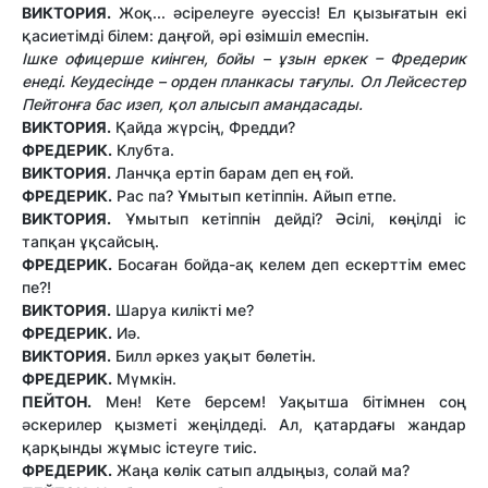
ВИКТОРИЯ.
Жоқ... әсірелеуге әуессіз! Ел қызығатын екі
қасиетімді білем: даңғой, әрі өзімшіл емеспін.
Ішке офицерше киінген, бойы – ұзын еркек – Фредерик
енеді. Кеудесінде – орден планкасы тағулы. Ол Лейсестер
Пейтонға бас изеп, қол алысып амандасады.
ВИКТОРИЯ.
Қайда жүрсің, Фредди?
ФРЕДЕРИК.
Клубта.
ВИКТОРИЯ.
Ланчқа ертіп барам деп ең ғой.
ФРЕДЕРИК.
Рас па? Ұмытып кетіппін. Айып етпе.
ВИКТОРИЯ.
Ұмытып кетіппін дейді? Әсілі, көңілді іс
тапқан ұқсайсың.
ФРЕДЕРИК.
Босаған бойда-ақ келем деп ескерттім емес
пе?!
ВИКТОРИЯ.
Шаруа килікті ме?
ФРЕДЕРИК.
Иә.
ВИКТОРИЯ.
Билл әркез уақыт бөлетін.
ФРЕДЕРИК.
Мүмкін.
ПЕЙТОН.
Мен! Кете берсем! Уақытша бітімнен соң
әскерилер қызметі жеңілдеді. Ал, қатардағы жандар
қарқынды жұмыс істеуге тиіс.
ФРЕДЕРИК.
Жаңа көлік сатып алдыңыз, солай ма?