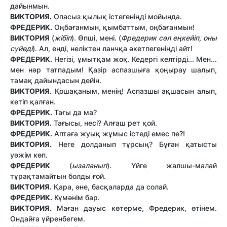
дайынмын.
ВИКТОРИЯ.
Опасыз қылық істегеніңді мойында.
ФРЕДЕРИК.
Оңбағанмын, қымбаттым, оңбағанмын!
ВИКТОРИЯ
(
жібіп
). Өпші, мені. (
Фредерик сәл еңкейіп, оны
сүйеді
). Ал, енді, неліктен ланчқа әкетпегеніңді айт!
ФРЕДЕРИК.
Негізі, ұмытқам жоқ. Кедергі келтірді... Мен...
мен нәр татпадым! Қазір аспазшыға қоңырау шалып,
тамақ дайындасын дейін.
ВИКТОРИЯ.
Қошақаным, менің! Аспазшы ақшасын алып,
кетіп қалған.
ФРЕДЕРИК.
Тағы да ма?
ВИКТОРИЯ.
Тағысы, несі? Алғаш рет қой.
ФРЕДЕРИК.
Аптаға жуық жұмыс істеді емес пе?!
ВИКТОРИЯ.
Неге долданып тұрсың? Бұған қатысты
уәжім көп.
ФРЕДЕРИК
(
ызаланып
). Үйге жалшы-малай
тұрақтамайтын болды ғой.
ВИКТОРИЯ.
Қара, әне, басқаларда да солай.
ФРЕДЕРИК.
Күмәнім бар.
ВИКТОРИЯ.
Маған дауыс көтерме, Фредерик, өтінем.
Ондайға үйренбегем.