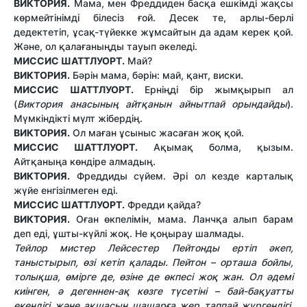
ВИКТОРИЯ.
Мама, мен Фреддиден басқа ешкімді жақсы
көрмейтінімді білесіз ғой. Десек те, арлы-берлі
дедектетіп, ұсақ-түйекке жұмсайтын да адам керек қой.
Және, ол қалағаныңды тауып әкеледі.
МИССИС ШАТТЛУОРТ.
Май?
ВИКТОРИЯ.
Бәрін мама, бәрін: май, қант, виски.
МИССИС ШАТТЛУОРТ.
Ерніңді бір жымқырып ал
(
Виктория анасының айтқанын айнытпай орындайды
).
Мүмкіндікті мүлт жібердің.
ВИКТОРИЯ.
Ол маған ұсыныс жасаған жоқ қой.
МИССИС ШАТТЛУОРТ.
Ақымақ болма, қызым.
Айтқаныңа көндіре алмадың.
ВИКТОРИЯ.
Фреддиды сүйем. Әрі ол кезде карталық
жүйе енгізілмеген еді.
МИССИС ШАТТЛУОРТ.
Фредди қайда?
ВИКТОРИЯ.
Оған өкпелімін, мама. Ланчқа алып барам
деп еді, ұшты-күйлі жоқ. Не қоңырау шалмады.
Тейлор мистер Лейсестер Пейтонды ертіп әкеп,
таныстырып, өзі кетіп қалады. Пейтон – орташа бойлы,
толықша, өмірге де, өзіне де өкпесі жоқ жан. Ол әдемі
киінген, ә дегеннен-ақ көзге түсетіні – бай-бақуатты
екендігі және ақшасын шашарға жер таппай жүргендігі.