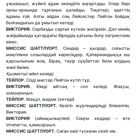
ұжымшыл, жүйелі адам екендігін аңғартады. Олар бәрі
орны-орнында тұрғанын қалайды. Тоқетері, әдеттің
адамы ғой. Алты айдан соң Лейсестер Пейтон бойдақ
болғандығын да ұмытып кетеді.
ВИКТОРИЯ.
Сарбазды сарғая күткен жесірмін. Дәл менің
жағдайымда қатардағы біреудің қатыны болу патриотизм
емес.
МИССИС ШАТТЛУОРТ.
Сендер – қыздар, соғысты
мәңгілікке созылардай көресіңдер. Қаһармандыққа еш
қарсылығым жоқ. Бірақ, тәуір сұқбаттас бола алудың
жөні бөлек.
Қызметші әйел келеді.
ТЕЙЛОР.
Сізді мистер Пейтон күтіп тұр.
ВИКТОРИЯ.
Кімді айтсаң – сол келеді. Жақсы,
шақырыңыз.
ТЕЙЛОР.
Мақұл, мадам (
кетеді
).
МИССИС ШАТТЛУОРТ.
Кезігіп жүргендеріңді білмеппін,
Виктория.
ВИКТОРИЯ
(
ойнақылықпен
). Соңғы кездері – өте
ілтипатты, қамқоршыл.
МИССИС ШАТТЛУОРТ.
Саған көзі түскенін сезіп ем.