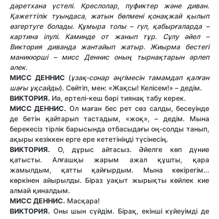
дәретхана үстелі. Креслолар, пуфиктер және диван.
Қажеттілік туындаса, жатын бөлмені қонақжай қылып
өзгертуге болады. Құмыра толы – гүл, қабырғаларда –
картина ілулі. Каминде от жанып тұр. Сұлу әйел –
Виктория диванда жантайып жатыр. Жиырма бестегі
маникюрші – мисс Деннис оның тырнақтарын әрлеп
әлек.
МИСС ДЕННИС
(
ұзақ-сонар әңгімесін тамамдап қалған
шағы ұқсайды
). Сөйтіп, мен: «Жақсы! Келісем!» – дедім.
ВИКТОРИЯ.
Иә, ертелі-кеш бәрі тиянақ табу керек.
МИСС ДЕННИС.
Ол маған бес рет сөз салды, бесеуінде
де бетін қайтарып тастадым, «жоқ», – дедім. Мына
берекесіз тірлік барысында отбасыдағы оң-солды танып,
ақыры кезіккен ерге ере кететініңді түсінесің.
ВИКТОРИЯ.
О, дұрыс айтасыз. Әйелге көп дүние
қатысты. Алғашқы жарым ажал құшты, қара
жамылдым, қатты қайғырдым. Мына көкірегім...
көркінен айырылды. Біраз уақыт жырықты көйлек кие
алмай қиналдым.
МИСС ДЕННИС.
Масқара!
ВИКТОРИЯ.
Оны шын сүйдім. Бірақ, екінші күйеуімді де