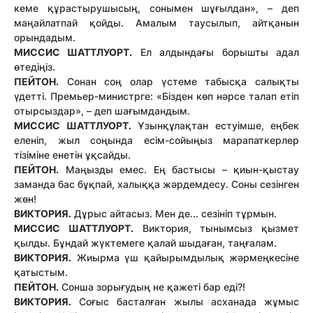
кеме құрастырушысың, сонымен шұғылдан», – деп
маңайлатпай қойды. Амалым таусылып, айтқанын
орындадым.
МИССИС ШАТТЛУОРТ.
Ел алдындағы борышты адал
өтедіңіз.
ПЕЙТОН.
Сонан соң олар үстеме табысқа салықты
үдетті. Премьер-министрге: «Бізден көп нәрсе талап етіп
отырсыздар», – деп шағымдандым.
МИССИС ШАТТЛУОРТ.
Ұзынқұлақтан естуімше, еңбек
еленіп, жыл соңында есім-сойыңыз марапаткерлер
тізіміне енетін ұқсайды.
ПЕЙТОН.
Маңызды емес. Ең бастысы – қиын-қыстау
заманда бас бұқпай, халыққа жәрдемдесу. Соны сезінген
жөн!
ВИКТОРИЯ.
Дұрыс айтасыз. Мен де... сезініп тұрмын.
МИССИС ШАТТЛУОРТ.
Виктория, тынымсыз қызмет
қылды. Бұндай жүктемеге қалай шыдаған, таңғалам.
ВИКТОРИЯ.
Жиырма үш қайырымдылық жәрмеңкесіне
қатыстым.
ПЕЙТОН.
Сонша зорығудың не қажеті бар еді?!
ВИ
К
ТОРИЯ.
Соғыс басталған жылы асханада жұмыс