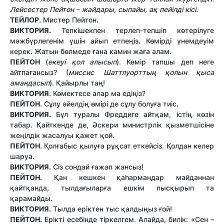
Лейсестер Пейтон – жайдары, сыпайы, ақ пейілді кісі.
ТЕЙЛОР.
Мистер Пейтон.
ВИКТОРИЯ.
Тепкішекпен терлеп-тепшіп көтерілуге
мәжбүрлегенім үшін айып етпеңіз. Көмірді үнемдеуім
керек. Жатын бөлмеде ғана камин жаға алам.
ПЕЙТОН
(
екеуі қол алысып
). Көмір тапшы деп неге
айтпағансыз? (
миссис Шаттлуорттың қолын қыса
амандасып
). Қайырлы таң!
ВИКТОРИЯ.
Көмектесе алар ма едіңіз?
ПЕЙТОН.
Сұлу әйелдің өмірі де сұлу болуға тиіс.
ВИКТОРИЯ.
Бұл туралы Фреддиге айтқам, істің көзін
табар. Қайткенде де, Әскери министрлік қызметшісіне
жеңілдік жасалуы қажет қой.
ПЕЙТОН.
Қолғабыс қылуға рұқсат еткейсіз. Қолдан келер
шаруа.
ВИКТОРИЯ.
Сіз сондай ғажап жансыз!
ПЕЙТОН.
Қан кешкен қаһармандар майданнан
қайтқанда, тылдағыларға ешкім пысқырып та
қарамайды.
ВИКТОРИЯ.
Тылда еріктен тыс қалдыңыз ғой!
ПЕЙТОН.
Ерікті есебінде тіркелгем. Алайда, билік: «Сен –