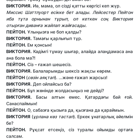
ВИКТОРИЯ.
Иә, мама, ол сізді қатты көргісі кеп жүр.
Миссис Шаттлуорт
есікке бет алады. Лейсестер Пейтон
иба тұта орнынан тұрып, ол кеткен соң Виктория
отырған диванға жайлап жайғасады.
ПЕЙТОН.
Ұлыңызға не боп қалды?
ВИКТОРИЯ.
Тамағы қарлығып тұр.
ПЕЙТОН.
Ем қонсын!
ВИКТОРИЯ.
Кәдімгі тұмау шығар, алайда алаңдамаса ана
ана бола ма?!
ПЕЙТОН.
Сіз – ғажап шешесіз.
ВИКТОРИЯ.
Балаларымды шексіз жақсы көрем.
ПЕЙТОН
(
сөзін аяқтап
). ...және ғажап жарсыз!
ВИКТОРИЯ.
Деп ойлайсыз ба?
ПЕЙТОН.
Бұл жөнінде жолдасыңыз не дейді?
ВИКТОРИЯ.
Басы алтын емес. Қатардағы бай ғой.
Санаспаймын!
ПЕЙТОН.
О, сабазға қызыға да, қызғана да қараймын.
ВИКТОРИЯ
(
ұрлана
көз тастап
). Еркек ұнатарлық әйелмін
бе?
ПЕЙТОН.
Рұқсат етсеңіз, сіз туралы ойымды ортаға
салсам.