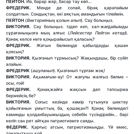
ПЕЙТОН.
Иә, барар жер, басар тау көп...
ФРЕДЕРИК.
Менде де солай, бірақ қарапайым
солдатпын. Сондықтан, екі аяқтың амандығын тілеймін.
ПЕЙТОН
(
Викторияның қолын алып
). Сау болыңыз.
ВИКТОРИЯ.
Сау болыңыз. Іздеп кеп, хал-жағдайымды
сұрағаныңызға мың алғыс (
Лейсестер Пейтон кетеді
).
Қонақ келсе неге қоңырайысып қаласың?
ФРЕДЕРИК.
Жатын бөлмеңде қабылдауды қашан
қоясың?
ВИКТОРИЯ.
Қызғанып тұрмысың? Жақындашы, бір сүйіп
алайын.
ФРЕДЕРИК
(
ашуланып
). Қызғанып тұрғам жоқ!
ВИКТОРИЯ.
Ақымағым-ау! От жағулы жалғыз бөлме –
осы, ғой!
ФРЕДЕРИК.
Қонақжайға жақсын деп тапсырма
бермейсің бе?
ВИКТОРИЯ.
Соғыс кезінде көмір тұтынуға шектеу
қойылғанын ұмыттың ба, қошақан?! Қонақ бөлмедегі
каминды қолданбауымыздың себебін түсіндірейін... бәрі
келіп сан рет айтқан патриотизмге саяды.
ФЕДЕРИК.
Қарғыс атсын, патриотизмыңды. Үй емес,
тоңазытқыш қой.