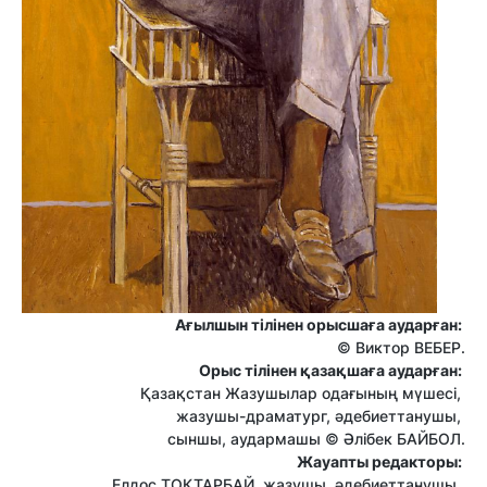
Ағылшын тілінен орысшаға аударған:
© Виктор ВЕБЕР.
Орыс тілінен қазақшаға аударған:
Қазақстан Жазушылар одағының мүшесі,
жазушы-драматург, әдебиеттанушы,
сыншы, аудармашы © Әлібек БАЙБОЛ.
Жауапты редакторы:
Елдос ТОҚТАРБАЙ, жазушы, әдебиеттанушы,