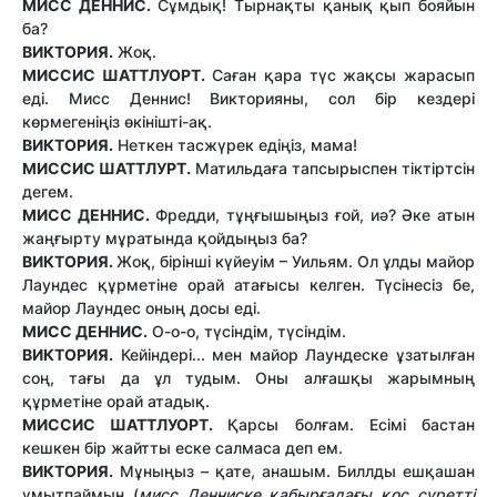
МИСС ДЕННИС.
Сұмдық! Тырнақты қанық қып бояйын
ба?
ВИКТОРИЯ.
Жоқ.
МИССИС ШАТТЛУОРТ.
Саған қара түс жақсы жарасып
еді. Мисс Деннис! Викторияны, сол бір кездері
көрмегеніңіз өкінішті-ақ.
ВИКТОРИЯ.
Неткен тасжүрек едіңіз, мама!
МИССИС ШАТТЛУРТ.
Матильдаға тапсырыспен тіктіртсін
дегем.
МИСС ДЕННИС.
Фредди, тұңғышыңыз ғой, иә? Әке атын
жаңғырту мұратында қойдыңыз ба?
ВИКТОРИЯ.
Жоқ, бірінші күйеуім – Уильям. Ол ұлды майор
Лаундес құрметіне орай атағысы келген. Түсінесіз бе,
майор Лаундес оның досы еді.
МИСС ДЕННИС.
О-о-о, түсіндім, түсіндім.
ВИКТОРИЯ.
Кейіндері... мен майор Лаундеске ұзатылған
соң, тағы да ұл тудым. Оны алғашқы жарымның
құрметіне орай атадық.
МИССИС ШАТТЛУОРТ.
Қарсы болғам. Есімі бастан
кешкен бір жайтты еске салмаса деп ем.
ВИКТОРИЯ.
Мұныңыз – қате, анашым. Биллды ешқашан
ұмытпаймын (
мисс Денниске қабырғадағы қос суретті