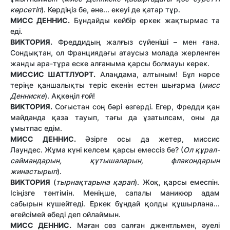
көрсетіп
). Көрдіңіз бе, әне... екеуі де қатар тұр.
МИСС ДЕННИС.
Бұндайды кейбір еркек жақтырмас та
еді.
ВИКТОРИЯ.
Фреддидың жалғыз сүйеніші – мен ғана.
Сондықтан, ол Франциядағы атаусыз молада жерленген
жанды ара-тұра еске алғаныма қарсы болмауы керек.
МИССИС ШАТТЛУОРТ.
Алаңдама, алтыным! Бұл нәрсе
теріңе қаншалықты теріс екенін естен шығарма (
мисс
Денниске
). Ақкөңіл ғой!
ВИКТОРИЯ.
Соғыстан соң бәрі өзгерді. Егер, Фредди қан
майданда қаза тауып, тағы да ұзатылсам, оны да
ұмытпас едім.
МИСС ДЕННИС.
Әзірге осы да жетер, миссис
Лаундес. Жұма күні келсем қарсы емессіз бе? (
Ол құрал-
саймандарын, құтышаларын, флакондарын
жинастырып
).
ВИКТОРИЯ
(
тырнақтарына қарап
). Жоқ, қарсы емеспін.
Ісіңізге тәнтімін. Меніңше, сапалы маникюр адам
сабырын күшейтеді. Еркек бұндай қолды құшырлана...
өгейсімей өбеді деп ойлаймын.
МИСС ДЕННИС.
Маған сөз салған джентльмен, әуелі