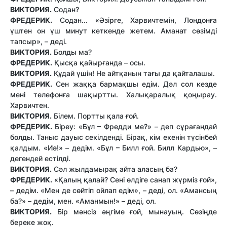
ВИКТОРИЯ.
Содан?
ФРЕДЕРИК.
Содан... «Әзірге, Харвичтемін, Лондонға
үштен он үш минут кеткенде жетем. Аманат сөзімді
тапсыр», – деді.
ВИКТОРИЯ.
Болды ма?
ФРЕДЕРИК.
Қысқа қайырғанда – осы.
ВИКТОРИЯ.
Құдай үшін! Не айтқанын тағы да қайталашы.
ФРЕДЕРИК.
Сен жаққа бармақшы едім. Дәл сол кезде
мені телефонға шақыртты. Халықаралық қоңырау.
Харвичтен.
ВИКТОРИЯ.
Білем. Портты қала ғой.
ФРЕДЕРИК.
Біреу: «Бұл – Фредди ме?» – деп сұрағандай
болды. Таныс дауыс секілденді. Бірақ, кім екенін түсінбей
қалдым. «Иә!» – дедім. «Бұл – Билл ғой. Билл Кардью», –
дегендей естілді.
ВИКТОРИЯ.
Сәл жылдамырақ айта аласың ба?
ФРЕДЕРИК.
«Қалың қалай? Сені өлдіге санап жүрміз ғой»,
– дедім. «Мен де сөйтіп ойлап едім», – деді, ол. «Амансың
ба?» – дедім, мен. «Аманмын!» – деді, ол.
ВИКТОРИЯ.
Бір мәнсіз әңгіме ғой, мынауың. Сөзіңде
береке жоқ.