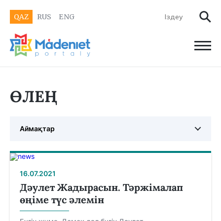
QAZ
RUS
ENG
ӨЛЕҢ
Аймақтар
16.07.2021
Дәулет Жадырасын. Тәржімалап
өңіме түс әлемін