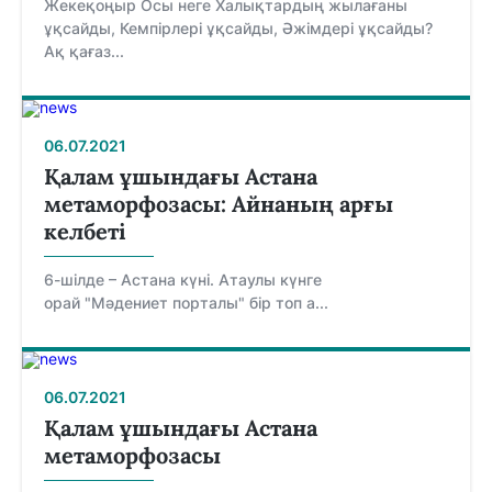
Жекеқоңыр Осы неге Халықтардың жылағаны
ұқсайды, Кемпірлері ұқсайды, Әжімдері ұқсайды?
Ақ қағаз...
06.07.2021
Қалам ұшындағы Астана
метаморфозасы: Айнаның арғы
келбеті
6-шілде – Астана күні. Атаулы күнге
орай "Мәдениет порталы" бір топ а...
06.07.2021
Қалам ұшындағы Астана
метаморфозасы