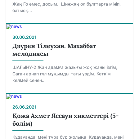
Жұң Го емес, досым. Шинжяң ол бұлттарға мініп,
батысқ...
30.06.2021
Дәурен Тілеухан. Махаббат
мелодиясы
ШАҒЫНУ-2 Жан адамға жазығы жоқ жаны ізгім,
Саған арнап гүл мұңымды тағы үздім. Кеткім
келмей сенен...
26.06.2021
Қожа Ахмет Яссауи хикметтері (5-
бөлім)
Құдауанда, мені тура бұр жолыңа Құдауанда, мені