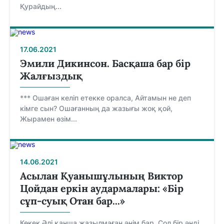
Қурайдың...
17.06.2021
Эмили Дикинсон. Басқаша бар бір
Жалғыздық
*** Ошаған келіп етекке оралса, Айтамын не деп
кімге сын? Ошағанның да жазығы жоқ қой,
Жырамен өзім...
14.06.2021
Асылан Қуанышұлының Виктор
Цойдан еркін аудармалары: «Бір
сұп-суық Отан бар...»
Көкек Әлі қанша жазылмаған әнім бар, Сол бір әнді