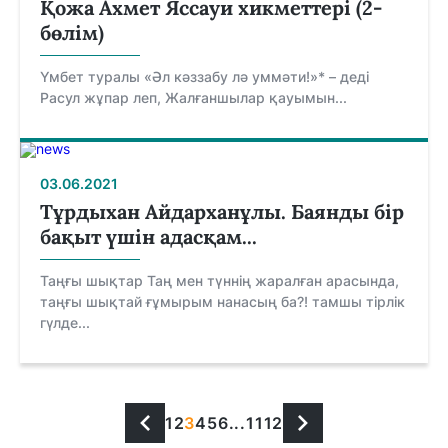
Қожа Ахмет Яссауи хикметтері (2-
бөлім)
Үмбет туралы «Әл кәззабу лә уммәти!»* – деді
Расул жұпар леп, Жалғаншылар қауымын...
03.06.2021
Тұрдыхан Айдарханұлы. Баянды бір
бақыт үшін адасқам...
Таңғы шықтар Таң мен түннің жаралған арасында,
таңғы шықтай ғұмырым нанасың ба?! тамшы тірлік
гүлде...
1
2
3
4
5
6
...
11
12