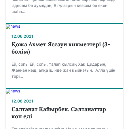
іздесем бе ауылдан, Я гүлзарын кезсем бе екен
шаһа...
12.06.2021
Қожа Ахмет Яссауи хикметтері (3-
бөлім)
Ей, сопы Ей, сопы, талап қылсаң Хақ Дидарын,
Жаннан кеш, алқа ішінде жан қыйнағын. Алла үшін
тәрі...
12.06.2021
Салтанат Қайырбек. Салтанаттар
көп еді
Тәуелсіздік туралы әңгіме Мама, мен қоршаған