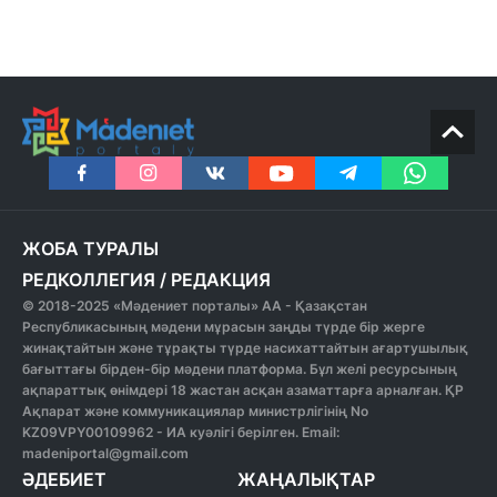
ЖОБА ТУРАЛЫ
РЕДКОЛЛЕГИЯ
/
РЕДАКЦИЯ
© 2018-2025 «Мәдениет порталы» АА - Қазақстан
Республикасының мәдени мұрасын заңды түрде бір жерге
жинақтайтын және тұрақты түрде насихаттайтын ағартушылық
бағыттағы бірден-бір мәдени платформа. Бұл желі ресурсының
ақпараттық өнімдері 18 жастан асқан азаматтарға арналған. ҚР
Ақпарат және коммуникациялар министрлігінің No
KZ09VPY00109962 - ИА куәлігі берілген. Email:
madeniportal@gmail.com
ӘДЕБИЕТ
ЖАҢАЛЫҚТАР