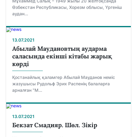
Мұхаммед Салық – 1949 жылы 20 желтоқсанда
Өзбекстан Республикасы, Хорезм облысы, Үргеніш
аудан...
13.07.2021
Абылай Маудановтың аударма
саласында екінші кітабы жарық
көрді
Қостанайлық қаламгер Абылай Мауданов неміс
жазушысы Рудольф Эрих Распенің балаларға
арналған "М...
13.07.2021
Бекзат Смадияр. Шөл. Зікір