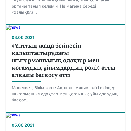
ортаны танып келемін. Не мағына береді
«халық&ra...
08.06.2021
«Ұлттың жаңа бейнесін
қалыптастырудағы
шығармашылық одақтар мен
қоғамдық ұйымдардың рөлі» атты
алқалы басқосу өтті
Мәдениет, Білім және Ақпарат министрлігі өкілдері,
шығармашыл одақтар мен қоғамдық ұйымдардың
басқос...
05.06.2021