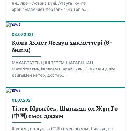
6-шілде – Астана күні. Атаулы күнге
орай "Мәдениет порталы" бір топ а...
03.07.2021
Қожа Ахмет Яссауи хикметтері (6-
бөлім)
МАХАББАТТЫҢ ІШПЕСЕМ ШАРАБЫНАН
Махаббаттың ішпесем шарабынан, Жан мен ділім
қайғымен кетер, достар....
01.07.2021
Tiлек Ырысбек. Шинжяң ол Жұң Го
(中国) емес досым
Шинжяң ол жұң го (中国) емес досым Шинжяң ол