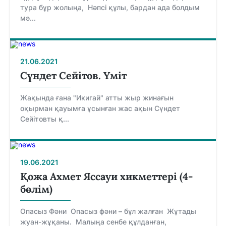
тура бұр жолыңа, Нәпсі құлы, бардан ада болдым
мә...
21.06.2021
Сүндет Сейітов. Үміт
Жақында ғана "Икигай" атты жыр жинағын
оқырман қауымға ұсынған жас ақын Сүндет
Сейітовты қ...
19.06.2021
Қожа Ахмет Яссауи хикметтері (4-
бөлім)
Опасыз Фәни Опасыз фәни – бұл жалған Жұтады
жуан-жұқаны. Малыңа сенбе құлданған,