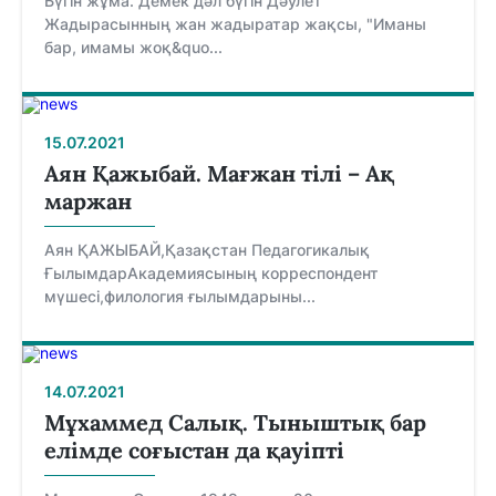
Бүгін жұма. Демек дәл бүгін Дәулет
Жадырасынның жан жадыратар жақсы, "Иманы
бар, имамы жоқ&quo...
15.07.2021
Аян Қажыбай. Мағжан тілі – Ақ
маржан
Аян ҚАЖЫБАЙ,Қазақстан Педагогикалық
ҒылымдарАкадемиясының корреспондент
мүшесі,филология ғылымдарыны...
14.07.2021
Мұхаммед Салық. Тыныштық бар
елімде соғыстан да қауіпті