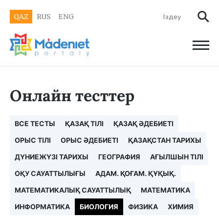
QAZ
RUS
ENG
Онлайн тесттер
ВСЕ ТЕСТЫ
ҚАЗАҚ ТІЛІ
ҚАЗАҚ ӘДЕБИЕТІ
ОРЫС ТІЛІ
ОРЫС ӘДЕБИЕТІ
ҚАЗАҚСТАН ТАРИХЫ
ДҮНИЕЖҮЗІ ТАРИХЫ
ГЕОГРАФИЯ
АҒЫЛШЫН ТІЛІ
ОҚУ САУАТТЫЛЫҒЫ
АДАМ. ҚОҒАМ. ҚҰҚЫҚ.
МАТЕМАТИКАЛЫҚ САУАТТЫЛЫҚ
МАТЕМАТИКА
ИНФОРМАТИКА
БИОЛОГИЯ
ФИЗИКА
ХИМИЯ