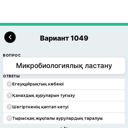
Вариант 1049
ВОПРОС
Микробиологиялық ластану
ОТВЕТЫ
Егеуқұйрықтың көбеюі
A
Қаназдық ауруларын туғызу
B
Шегірткенің қаптап кетуі
C
Тырысқақ жұқпалы аурулардың таралуы
D