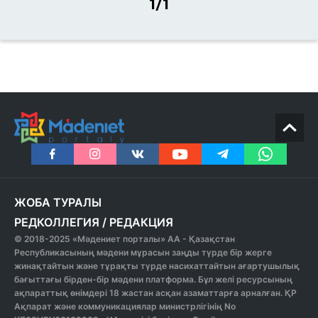
1/1
ЖОБА ТУРАЛЫ
РЕДКОЛЛЕГИЯ
/
РЕДАКЦИЯ
© 2018-2025 «Мәдениет порталы» АА - Қазақстан
Республикасының мәдени мұрасын заңды түрде бір жерге
жинақтайтын және тұрақты түрде насихаттайтын ағартушылық
бағыттағы бірден-бір мәдени платформа. Бұл желі ресурсының
ақпараттық өнімдері 18 жастан асқан азаматтарға арналған. ҚР
Ақпарат және коммуникациялар министрлігінің No