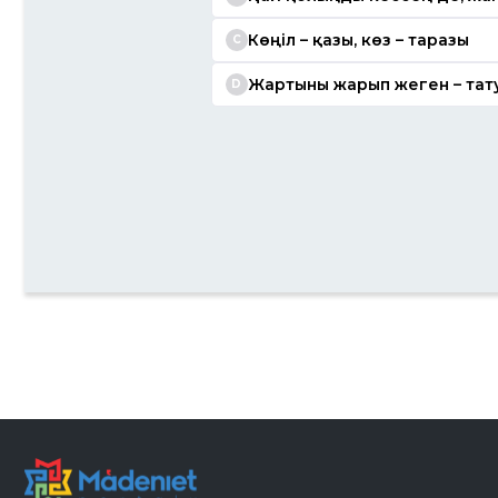
Көңіл – қазы, көз – таразы
C
Жартыны жарып жеген – тату
D