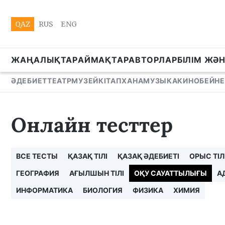
QAZ
RUS
ENG
ЖАҢАЛЫҚТАР
АЙМАҚТАР
АВТОРЛАР
БІЛІМ ЖӘ
ӘДЕБИЕТ
ТЕАТР
МУЗЕЙ
КІТАПХАНА
МУЗЫКА
КИНО
БЕЙНЕ
Онлайн тесттер
ВСЕ ТЕСТЫ
ҚАЗАҚ ТІЛІ
ҚАЗАҚ ӘДЕБИЕТІ
ОРЫС ТІЛ
ГЕОГРАФИЯ
АҒЫЛШЫН ТІЛІ
ОҚУ САУАТТЫЛЫҒЫ
А
ИНФОРМАТИКА
БИОЛОГИЯ
ФИЗИКА
ХИМИЯ