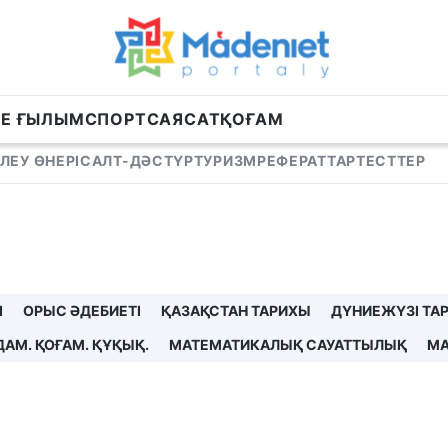
НЕ ҒЫЛЫМ
СПОРТ
САЯСАТ
ҚОҒАМ
ЛЕУ ӨНЕРІ
САЛТ-ДӘСТҮР
ТУРИЗМ
РЕФЕРАТТАР
ТЕСТТЕР
І
ОРЫС ӘДЕБИЕТІ
ҚАЗАҚСТАН ТАРИХЫ
ДҮНИЕЖҮЗІ ТА
ДАМ. ҚОҒАМ. ҚҰҚЫҚ.
МАТЕМАТИКАЛЫҚ САУАТТЫЛЫҚ
МА