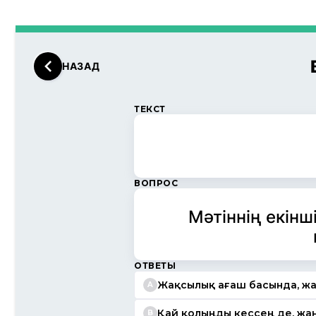
НАЗАД
ТЕКСТ
ВОПРОС
Мәтіннің екін
ОТВЕТЫ
Жақсылық ағаш басында, жа
A
Қай қолыңды кессең де, жан
B