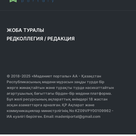
ЖОБА ТУРАЛЫ
РЕДКОЛЛЕГИЯ
/
РЕДАКЦИЯ
© 2018-2025 «Мәдениет порталы» АА - Қазақстан
Республикасының мәдени мұрасын заңды түрде бір
жерге жинақтайтын және тұрақты түрде насихаттайтын
ағартушылық бағыттағы бірден-бір мәдени платформа.
Бұл желі ресурсының ақпараттық өнімдері 18 жастан
асқан азаматтарға арналған. ҚР Ақпарат және
коммуникациялар министрлігінің No KZ09VPY00109962 -
ИА куәлігі берілген. Email: madeniportal@gmail.com