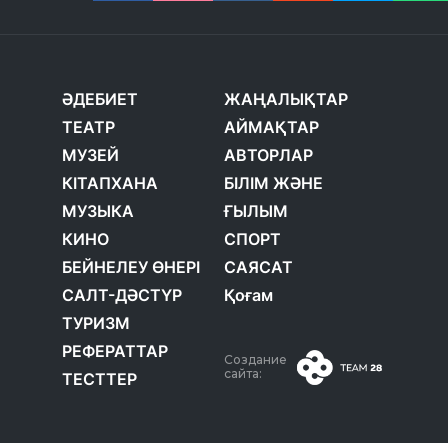
ӘДЕБИЕТ
ЖАҢАЛЫҚТАР
ТЕАТР
АЙМАҚТАР
МУЗЕЙ
АВТОРЛАР
КІТАПХАНА
БІЛІМ ЖӘНЕ
МУЗЫКА
ҒЫЛЫМ
КИНО
СПОРТ
БЕЙНЕЛЕУ ӨНЕРІ
САЯСАТ
САЛТ-ДӘСТҮР
Қоғам
ТУРИЗМ
РЕФЕРАТТАР
Создание
сайта:
ТЕСТТЕР