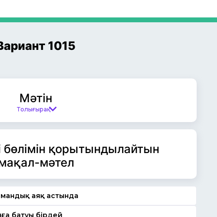
Вариант 1015
Мәтін
Толығырақ
ші бөлімін қорытындылайтын
мақал-мәтел
мандық аяқ астында
ға батуы бірдей