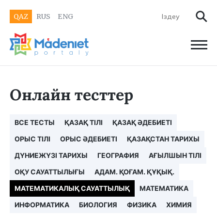
QAZ
RUS
ENG
Онлайн тесттер
ВСЕ ТЕСТЫ
ҚАЗАҚ ТІЛІ
ҚАЗАҚ ӘДЕБИЕТІ
ОРЫС ТІЛІ
ОРЫС ӘДЕБИЕТІ
ҚАЗАҚСТАН ТАРИХЫ
ДҮНИЕЖҮЗІ ТАРИХЫ
ГЕОГРАФИЯ
АҒЫЛШЫН ТІЛІ
ОҚУ САУАТТЫЛЫҒЫ
АДАМ. ҚОҒАМ. ҚҰҚЫҚ.
МАТЕМАТИКАЛЫҚ САУАТТЫЛЫҚ
МАТЕМАТИКА
ИНФОРМАТИКА
БИОЛОГИЯ
ФИЗИКА
ХИМИЯ