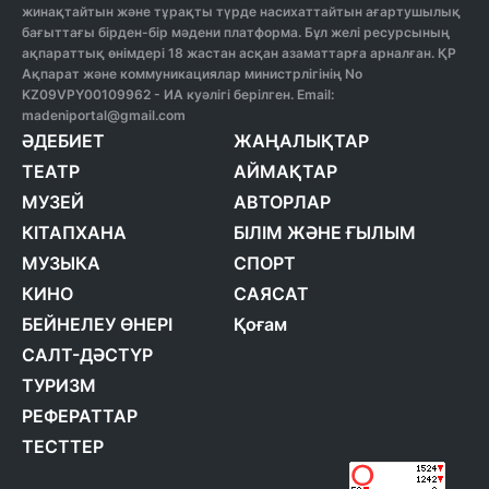
жинақтайтын және тұрақты түрде насихаттайтын ағартушылық
бағыттағы бірден-бір мәдени платформа. Бұл желі ресурсының
ақпараттық өнімдері 18 жастан асқан азаматтарға арналған. ҚР
Ақпарат және коммуникациялар министрлігінің No
KZ09VPY00109962 - ИА куәлігі берілген. Email:
madeniportal@gmail.com
ӘДЕБИЕТ
ЖАҢАЛЫҚТАР
ТЕАТР
АЙМАҚТАР
МУЗЕЙ
АВТОРЛАР
КІТАПХАНА
БІЛІМ ЖӘНЕ ҒЫЛЫМ
МУЗЫКА
СПОРТ
КИНО
САЯСАТ
БЕЙНЕЛЕУ ӨНЕРІ
Қоғам
САЛТ-ДӘСТҮР
ТУРИЗМ
РЕФЕРАТТАР
ТЕСТТЕР