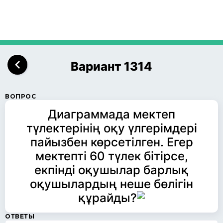
Вариант 1314
ВОПРОС
Диаграммада мектеп
түлектерінің оқу үлгерімдері
пайызбен көрсетілген. Егер
мектепті 60 түлек бітірсе,
екпінді оқушылар барлық
оқушылардың неше бөлігін
құрайды?
ОТВЕТЫ