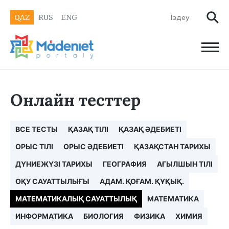
QAZ
RUS
ENG
Онлайн тесттер
ВСЕ ТЕСТЫ
ҚАЗАҚ ТІЛІ
ҚАЗАҚ ӘДЕБИЕТІ
ОРЫС ТІЛІ
ОРЫС ӘДЕБИЕТІ
ҚАЗАҚСТАН ТАРИХЫ
ДҮНИЕЖҮЗІ ТАРИХЫ
ГЕОГРАФИЯ
АҒЫЛШЫН ТІЛІ
ОҚУ САУАТТЫЛЫҒЫ
АДАМ. ҚОҒАМ. ҚҰҚЫҚ.
МАТЕМАТИКАЛЫҚ САУАТТЫЛЫҚ
МАТЕМАТИКА
ИНФОРМАТИКА
БИОЛОГИЯ
ФИЗИКА
ХИМИЯ