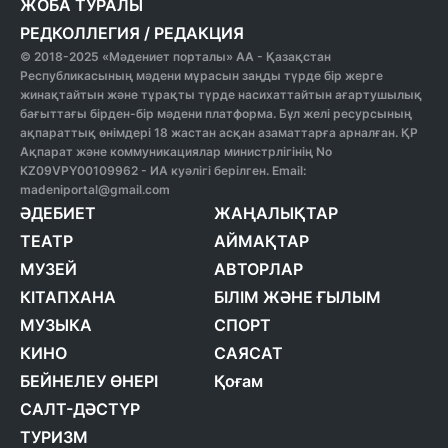
ЖОБА ТУРАЛЫ
РЕДКОЛЛЕГИЯ
/
РЕДАКЦИЯ
© 2018-2025 «Мәдениет порталы» АА - Қазақстан
Республикасының мәдени мұрасын заңды түрде бір жерге
жинақтайтын және тұрақты түрде насихаттайтын ағартушылық
бағыттағы бірден-бір мәдени платформа. Бұл желі ресурсының
ақпараттық өнімдері 18 жастан асқан азаматтарға арналған. ҚР
Ақпарат және коммуникациялар министрлігінің No
KZ09VPY00109962 - ИА куәлігі берілген. Email:
madeniportal@gmail.com
ӘДЕБИЕТ
ЖАҢАЛЫҚТАР
ТЕАТР
АЙМАҚТАР
МУЗЕЙ
АВТОРЛАР
КІТАПХАНА
БІЛІМ ЖӘНЕ ҒЫЛЫМ
МУЗЫКА
СПОРТ
КИНО
САЯСАТ
БЕЙНЕЛЕУ ӨНЕРІ
Қоғам
САЛТ-ДӘСТҮР
ТУРИЗМ