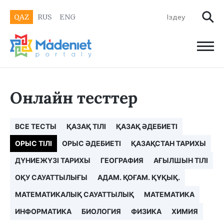
QAZ
RUS
ENG
Онлайн тесттер
ВСЕ ТЕСТЫ
ҚАЗАҚ ТІЛІ
ҚАЗАҚ ӘДЕБИЕТІ
ОРЫС ТІЛІ
ОРЫС ӘДЕБИЕТІ
ҚАЗАҚСТАН ТАРИХЫ
ДҮНИЕЖҮЗІ ТАРИХЫ
ГЕОГРАФИЯ
АҒЫЛШЫН ТІЛІ
ОҚУ САУАТТЫЛЫҒЫ
АДАМ. ҚОҒАМ. ҚҰҚЫҚ.
МАТЕМАТИКАЛЫҚ САУАТТЫЛЫҚ
МАТЕМАТИКА
ИНФОРМАТИКА
БИОЛОГИЯ
ФИЗИКА
ХИМИЯ