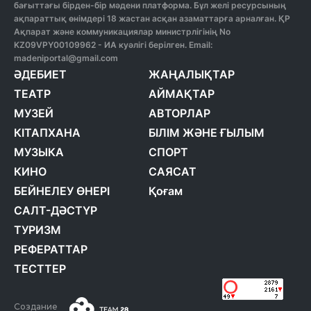
бағыттағы бірден-бір мәдени платформа. Бұл желі ресурсының
ақпараттық өнімдері 18 жастан асқан азаматтарға арналған. ҚР
Ақпарат және коммуникациялар министрлігінің No
KZ09VPY00109962 - ИА куәлігі берілген. Email:
madeniportal@gmail.com
ӘДЕБИЕТ
ЖАҢАЛЫҚТАР
ТЕАТР
АЙМАҚТАР
МУЗЕЙ
АВТОРЛАР
КІТАПХАНА
БІЛІМ ЖӘНЕ ҒЫЛЫМ
МУЗЫКА
СПОРТ
КИНО
САЯСАТ
БЕЙНЕЛЕУ ӨНЕРІ
Қоғам
САЛТ-ДӘСТҮР
ТУРИЗМ
РЕФЕРАТТАР
ТЕСТТЕР
Создание