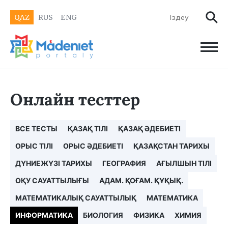
QAZ
RUS
ENG
Онлайн тесттер
ВСЕ ТЕСТЫ
ҚАЗАҚ ТІЛІ
ҚАЗАҚ ӘДЕБИЕТІ
ОРЫС ТІЛІ
ОРЫС ӘДЕБИЕТІ
ҚАЗАҚСТАН ТАРИХЫ
ДҮНИЕЖҮЗІ ТАРИХЫ
ГЕОГРАФИЯ
АҒЫЛШЫН ТІЛІ
ОҚУ САУАТТЫЛЫҒЫ
АДАМ. ҚОҒАМ. ҚҰҚЫҚ.
МАТЕМАТИКАЛЫҚ САУАТТЫЛЫҚ
МАТЕМАТИКА
ИНФОРМАТИКА
БИОЛОГИЯ
ФИЗИКА
ХИМИЯ