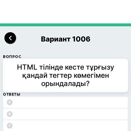
Вариант 1006
ВОПРОС
HTML тілінде кесте тұрғызу
қандай тегтер көмегімен
орындалады?
ОТВЕТЫ
A
B
C