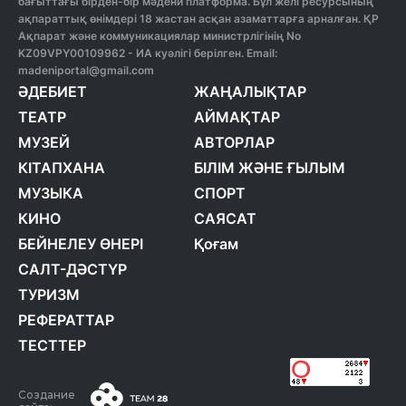
бағыттағы бірден-бір мәдени платформа. Бұл желі ресурсының
ақпараттық өнімдері 18 жастан асқан азаматтарға арналған. ҚР
Ақпарат және коммуникациялар министрлігінің No
KZ09VPY00109962 - ИА куәлігі берілген. Email:
madeniportal@gmail.com
ӘДЕБИЕТ
ЖАҢАЛЫҚТАР
ТЕАТР
АЙМАҚТАР
МУЗЕЙ
АВТОРЛАР
КІТАПХАНА
БІЛІМ ЖӘНЕ ҒЫЛЫМ
МУЗЫКА
СПОРТ
КИНО
САЯСАТ
БЕЙНЕЛЕУ ӨНЕРІ
Қоғам
САЛТ-ДӘСТҮР
ТУРИЗМ
РЕФЕРАТТАР
ТЕСТТЕР
Создание