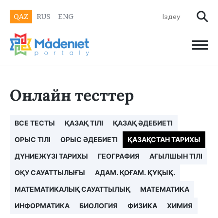
QAZ
RUS
ENG
Онлайн тесттер
ВСЕ ТЕСТЫ
ҚАЗАҚ ТІЛІ
ҚАЗАҚ ӘДЕБИЕТІ
ОРЫС ТІЛІ
ОРЫС ӘДЕБИЕТІ
ҚАЗАҚСТАН ТАРИХЫ
ДҮНИЕЖҮЗІ ТАРИХЫ
ГЕОГРАФИЯ
АҒЫЛШЫН ТІЛІ
ОҚУ САУАТТЫЛЫҒЫ
АДАМ. ҚОҒАМ. ҚҰҚЫҚ.
МАТЕМАТИКАЛЫҚ САУАТТЫЛЫҚ
МАТЕМАТИКА
ИНФОРМАТИКА
БИОЛОГИЯ
ФИЗИКА
ХИМИЯ