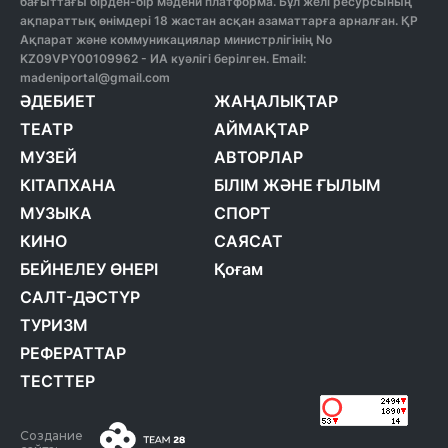
бағыттағы бірден-бір мәдени платформа. Бұл желі ресурсының
ақпараттық өнімдері 18 жастан асқан азаматтарға арналған. ҚР
Ақпарат және коммуникациялар министрлігінің No
KZ09VPY00109962 - ИА куәлігі берілген. Email:
madeniportal@gmail.com
ӘДЕБИЕТ
ЖАҢАЛЫҚТАР
ТЕАТР
АЙМАҚТАР
МУЗЕЙ
АВТОРЛАР
КІТАПХАНА
БІЛІМ ЖӘНЕ ҒЫЛЫМ
МУЗЫКА
СПОРТ
КИНО
САЯСАТ
БЕЙНЕЛЕУ ӨНЕРІ
Қоғам
САЛТ-ДӘСТҮР
ТУРИЗМ
РЕФЕРАТТАР
ТЕСТТЕР
Создание