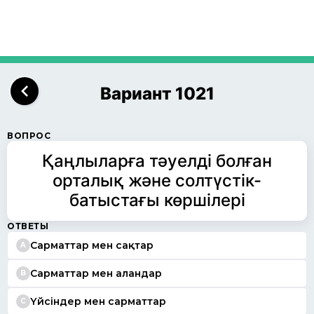
Вариант 1021
ВОПРОС
Қаңлыларға тәуелді болған
орталық және солтүстік-
батыстағы көршілері
ОТВЕТЫ
Сарматтар мен сақтар
A
Сарматтар мен аландар
B
Үйсіндер мен сарматтар
C