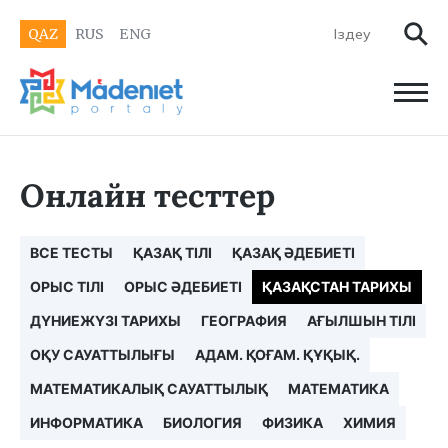
QAZ
RUS
ENG
Онлайн тесттер
ВСЕ ТЕСТЫ
ҚАЗАҚ ТІЛІ
ҚАЗАҚ ӘДЕБИЕТІ
ОРЫС ТІЛІ
ОРЫС ӘДЕБИЕТІ
ҚАЗАҚСТАН ТАРИХЫ
ДҮНИЕЖҮЗІ ТАРИХЫ
ГЕОГРАФИЯ
АҒЫЛШЫН ТІЛІ
ОҚУ САУАТТЫЛЫҒЫ
АДАМ. ҚОҒАМ. ҚҰҚЫҚ.
МАТЕМАТИКАЛЫҚ САУАТТЫЛЫҚ
МАТЕМАТИКА
ИНФОРМАТИКА
БИОЛОГИЯ
ФИЗИКА
ХИМИЯ