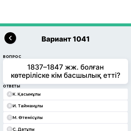
Вариант 1041
ВОПРОС
1837–1847 жж. болған
көтеріліске кім басшылық етті?
ОТВЕТЫ
К. Қасымұлы
A
И. Тайманұлы
B
М. Өтемісұлы
C
С. Датұлы
D