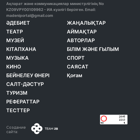
Ақпарат және коммуникациялар министрлігінің No
KZ09VPY00109962 - ИА куәлігі берілген. Email:
madeniportal@gmail.com
ӘДЕБИЕТ
ЖАҢАЛЫҚТАР
ТЕАТР
АЙМАҚТАР
МУЗЕЙ
АВТОРЛАР
КІТАПХАНА
БІЛІМ ЖӘНЕ ҒЫЛЫМ
МУЗЫКА
СПОРТ
КИНО
САЯСАТ
БЕЙНЕЛЕУ ӨНЕРІ
Қоғам
САЛТ-ДӘСТҮР
ТУРИЗМ
РЕФЕРАТТАР
ТЕСТТЕР
Создание
сайта: