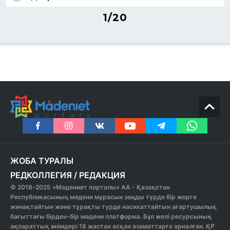
1/20
ЖОБА ТУРАЛЫ
РЕДКОЛЛЕГИЯ
/
РЕДАКЦИЯ
© 2018-2025 «Мәдениет порталы» АА - Қазақстан
Республикасының мәдени мұрасын заңды түрде бір жерге
жинақтайтын және тұрақты түрде насихаттайтын ағартушылық
бағыттағы бірден-бір мәдени платформа. Бұл желі ресурсының
ақпараттық өнімдері 18 жастан асқан азаматтарға арналған. ҚР