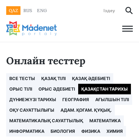
QAZ
RUS
ENG
Онлайн тесттер
ВСЕ ТЕСТЫ
ҚАЗАҚ ТІЛІ
ҚАЗАҚ ӘДЕБИЕТІ
ОРЫС ТІЛІ
ОРЫС ӘДЕБИЕТІ
ҚАЗАҚСТАН ТАРИХЫ
ДҮНИЕЖҮЗІ ТАРИХЫ
ГЕОГРАФИЯ
АҒЫЛШЫН ТІЛІ
ОҚУ САУАТТЫЛЫҒЫ
АДАМ. ҚОҒАМ. ҚҰҚЫҚ.
МАТЕМАТИКАЛЫҚ САУАТТЫЛЫҚ
МАТЕМАТИКА
ИНФОРМАТИКА
БИОЛОГИЯ
ФИЗИКА
ХИМИЯ