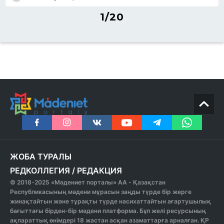
1/20
ЖОБА ТУРАЛЫ
РЕДКОЛЛЕГИЯ
/
РЕДАКЦИЯ
© 2018-2025 «Мәдениет порталы» АА - Қазақстан
Республикасының мәдени мұрасын заңды түрде бір жерге
жинақтайтын және тұрақты түрде насихаттайтын ағартушылық
бағыттағы бірден-бір мәдени платформа. Бұл желі ресурсының
ақпараттық өнімдері 18 жастан асқан азаматтарға арналған. ҚР