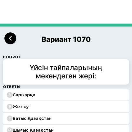
Вариант 1070
ВОПРОС
Үйсін тайпаларының
мекендеген жері:
ОТВЕТЫ
Сарыарқа
A
Жетісу
B
Батыс Қазақстан
C
Шығыс Қазақстан
D