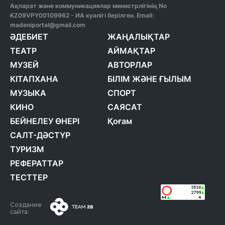
Ақпарат және коммуникациялар министрлігінің No
KZ09VPY00109962 - ИА куәлігі берілген. Email:
madeniportal@gmail.com
ӘДЕБИЕТ
ЖАҢАЛЫҚТАР
ТЕАТР
АЙМАҚТАР
МУЗЕЙ
АВТОРЛАР
КІТАПХАНА
БІЛІМ ЖӘНЕ ҒЫЛЫМ
МУЗЫКА
СПОРТ
КИНО
САЯСАТ
БЕЙНЕЛЕУ ӨНЕРІ
Қоғам
САЛТ-ДӘСТҮР
ТУРИЗМ
РЕФЕРАТТАР
ТЕСТТЕР
Создание
сайта: