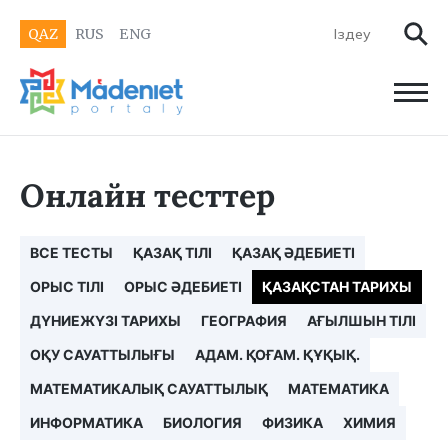
QAZ
RUS
ENG
Онлайн тесттер
ВСЕ ТЕСТЫ
ҚАЗАҚ ТІЛІ
ҚАЗАҚ ӘДЕБИЕТІ
ОРЫС ТІЛІ
ОРЫС ӘДЕБИЕТІ
ҚАЗАҚСТАН ТАРИХЫ
ДҮНИЕЖҮЗІ ТАРИХЫ
ГЕОГРАФИЯ
АҒЫЛШЫН ТІЛІ
ОҚУ САУАТТЫЛЫҒЫ
АДАМ. ҚОҒАМ. ҚҰҚЫҚ.
МАТЕМАТИКАЛЫҚ САУАТТЫЛЫҚ
МАТЕМАТИКА
ИНФОРМАТИКА
БИОЛОГИЯ
ФИЗИКА
ХИМИЯ