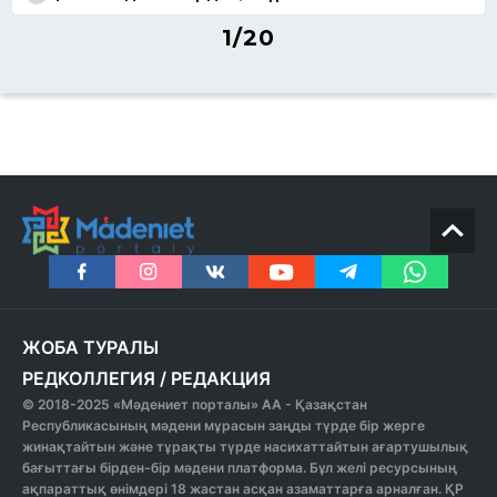
1/20
ЖОБА ТУРАЛЫ
РЕДКОЛЛЕГИЯ
/
РЕДАКЦИЯ
© 2018-2025 «Мәдениет порталы» АА - Қазақстан
Республикасының мәдени мұрасын заңды түрде бір жерге
жинақтайтын және тұрақты түрде насихаттайтын ағартушылық
бағыттағы бірден-бір мәдени платформа. Бұл желі ресурсының
ақпараттық өнімдері 18 жастан асқан азаматтарға арналған. ҚР