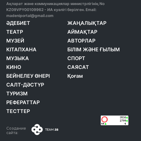
Ақпарат және коммуникациялар министрлігінің No
KZ09VPY00109962 - ИА куәлігі берілген. Email:
madeniportal@gmail.com
ӘДЕБИЕТ
ЖАҢАЛЫҚТАР
ТЕАТР
АЙМАҚТАР
МУЗЕЙ
АВТОРЛАР
КІТАПХАНА
БІЛІМ ЖӘНЕ ҒЫЛЫМ
МУЗЫКА
СПОРТ
КИНО
САЯСАТ
БЕЙНЕЛЕУ ӨНЕРІ
Қоғам
САЛТ-ДӘСТҮР
ТУРИЗМ
РЕФЕРАТТАР
ТЕСТТЕР
Создание
сайта: