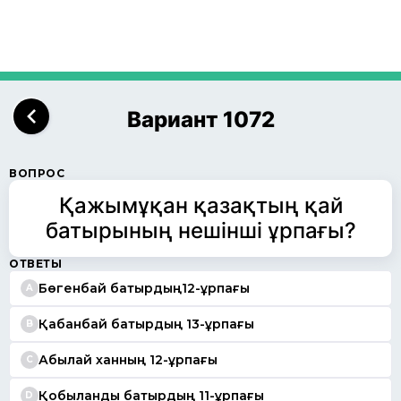
Вариант 1072
ВОПРОС
Қажымұқан қазақтың қай
батырының нешінші ұрпағы?
ОТВЕТЫ
Бөгенбай батырдың12-ұрпағы
A
Қабанбай батырдың 13-ұрпағы
B
Абылай ханның 12-ұрпағы
C
Қобыланды батырдың 11-ұрпағы
D