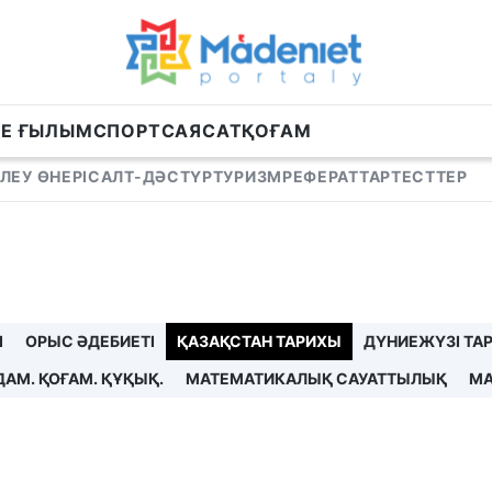
НЕ ҒЫЛЫМ
СПОРТ
САЯСАТ
ҚОҒАМ
ЛЕУ ӨНЕРІ
САЛТ-ДӘСТҮР
ТУРИЗМ
РЕФЕРАТТАР
ТЕСТТЕР
І
ОРЫС ӘДЕБИЕТІ
ҚАЗАҚСТАН ТАРИХЫ
ДҮНИЕЖҮЗІ ТА
ДАМ. ҚОҒАМ. ҚҰҚЫҚ.
МАТЕМАТИКАЛЫҚ САУАТТЫЛЫҚ
МА