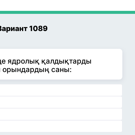
Вариант 1089
де ядролық қалдықтарды
н орындардың саны: