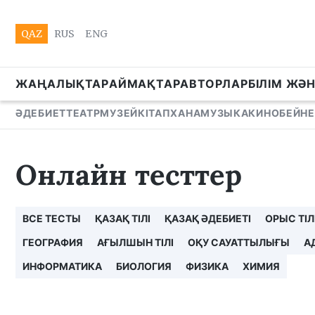
QAZ
RUS
ENG
ЖАҢАЛЫҚТАР
АЙМАҚТАР
АВТОРЛАР
БІЛІМ ЖӘ
ӘДЕБИЕТ
ТЕАТР
МУЗЕЙ
КІТАПХАНА
МУЗЫКА
КИНО
БЕЙНЕ
Онлайн тесттер
ВСЕ ТЕСТЫ
ҚАЗАҚ ТІЛІ
ҚАЗАҚ ӘДЕБИЕТІ
ОРЫС ТІЛ
ГЕОГРАФИЯ
АҒЫЛШЫН ТІЛІ
ОҚУ САУАТТЫЛЫҒЫ
А
ИНФОРМАТИКА
БИОЛОГИЯ
ФИЗИКА
ХИМИЯ