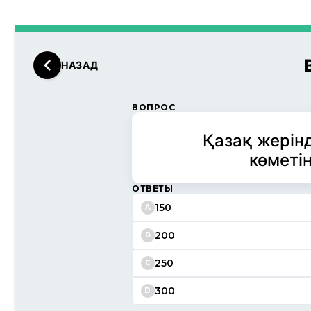
НАЗАД
ВОПРОС
Қазақ жерін
көметі
ОТВЕТЫ
150
A
200
B
250
C
300
D