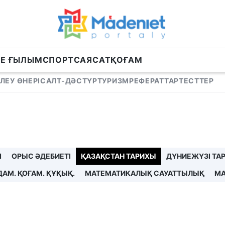
НЕ ҒЫЛЫМ
СПОРТ
САЯСАТ
ҚОҒАМ
ЛЕУ ӨНЕРІ
САЛТ-ДӘСТҮР
ТУРИЗМ
РЕФЕРАТТАР
ТЕСТТЕР
І
ОРЫС ӘДЕБИЕТІ
ҚАЗАҚСТАН ТАРИХЫ
ДҮНИЕЖҮЗІ ТА
ДАМ. ҚОҒАМ. ҚҰҚЫҚ.
МАТЕМАТИКАЛЫҚ САУАТТЫЛЫҚ
МА