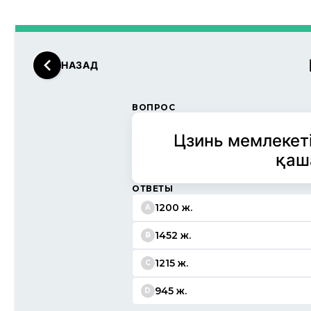
НАЗАД
ВОПРОС
Цзинь мемлекеті
қаш
ОТВЕТЫ
1200 ж.
A
1452 ж.
B
1215 ж.
C
945 ж.
D