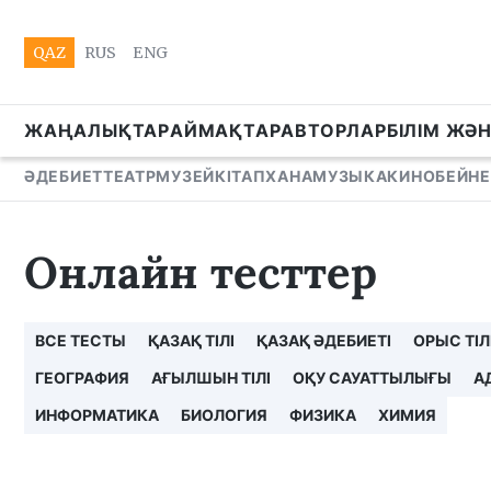
QAZ
RUS
ENG
ЖАҢАЛЫҚТАР
АЙМАҚТАР
АВТОРЛАР
БІЛІМ ЖӘ
ӘДЕБИЕТ
ТЕАТР
МУЗЕЙ
КІТАПХАНА
МУЗЫКА
КИНО
БЕЙНЕ
Онлайн тесттер
ВСЕ ТЕСТЫ
ҚАЗАҚ ТІЛІ
ҚАЗАҚ ӘДЕБИЕТІ
ОРЫС ТІЛ
ГЕОГРАФИЯ
АҒЫЛШЫН ТІЛІ
ОҚУ САУАТТЫЛЫҒЫ
А
ИНФОРМАТИКА
БИОЛОГИЯ
ФИЗИКА
ХИМИЯ