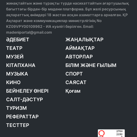
жинақтайтын және тұрақты түрде насихаттайтын ағартушылық
бағыттағы бірден-бір мәдени платформа. Бұл желі ресурсының
ақпараттық өнімдері 18 жастан асқан азаматтарға арналған. ҚР
Ақпарат және коммуникациялар министрлігінің No
KZ09VPY00109962 - ИА куәлігі берілген. Email:
madeniportal@gmail.com
ӘДЕБИЕТ
ЖАҢАЛЫҚТАР
ТЕАТР
АЙМАҚТАР
МУЗЕЙ
АВТОРЛАР
КІТАПХАНА
БІЛІМ ЖӘНЕ ҒЫЛЫМ
МУЗЫКА
СПОРТ
КИНО
САЯСАТ
БЕЙНЕЛЕУ ӨНЕРІ
Қоғам
САЛТ-ДӘСТҮР
ТУРИЗМ
РЕФЕРАТТАР
ТЕСТТЕР