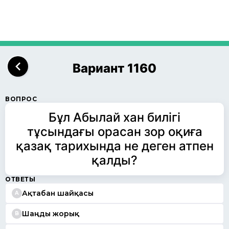
Вариант 1160
ВОПРОС
Бұл Абылай хан билігі
тұсындағы орасан зор оқиға
қазақ тарихында не деген атпен
қалды?
ОТВЕТЫ
Ақтабан шайқасы
A
Шаңды жорық
B