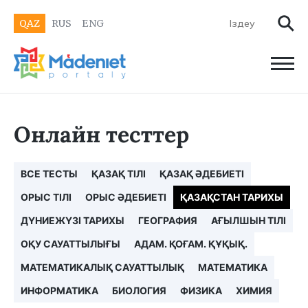
QAZ
RUS
ENG
Онлайн тесттер
ВСЕ ТЕСТЫ
ҚАЗАҚ ТІЛІ
ҚАЗАҚ ӘДЕБИЕТІ
ОРЫС ТІЛІ
ОРЫС ӘДЕБИЕТІ
ҚАЗАҚСТАН ТАРИХЫ
ДҮНИЕЖҮЗІ ТАРИХЫ
ГЕОГРАФИЯ
АҒЫЛШЫН ТІЛІ
ОҚУ САУАТТЫЛЫҒЫ
АДАМ. ҚОҒАМ. ҚҰҚЫҚ.
МАТЕМАТИКАЛЫҚ САУАТТЫЛЫҚ
МАТЕМАТИКА
ИНФОРМАТИКА
БИОЛОГИЯ
ФИЗИКА
ХИМИЯ