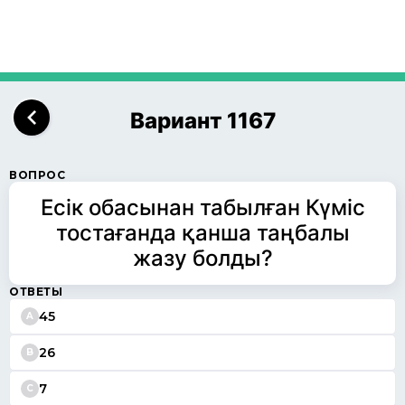
Вариант 1167
ВОПРОС
Есік обасынан табылған Күміс
тостағанда қанша таңбалы
жазу болды?
ОТВЕТЫ
45
A
26
B
7
C