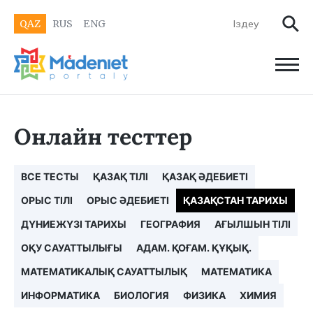
QAZ
RUS
ENG
Онлайн тесттер
ВСЕ ТЕСТЫ
ҚАЗАҚ ТІЛІ
ҚАЗАҚ ӘДЕБИЕТІ
ОРЫС ТІЛІ
ОРЫС ӘДЕБИЕТІ
ҚАЗАҚСТАН ТАРИХЫ
ДҮНИЕЖҮЗІ ТАРИХЫ
ГЕОГРАФИЯ
АҒЫЛШЫН ТІЛІ
ОҚУ САУАТТЫЛЫҒЫ
АДАМ. ҚОҒАМ. ҚҰҚЫҚ.
МАТЕМАТИКАЛЫҚ САУАТТЫЛЫҚ
МАТЕМАТИКА
ИНФОРМАТИКА
БИОЛОГИЯ
ФИЗИКА
ХИМИЯ