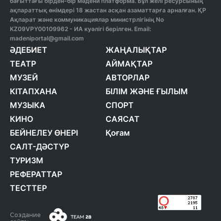
бағыттағы бірден-бір мәдени платформа. Бұл желі ресурсының
ақпараттық өнімдері 18 жастан асқан азаматтарға арналған. ҚР
Ақпарат және коммуникациялар министрлігінің No
KZ09VPY00109962 - ИА куәлігі берілген. Email:
madeniportal@gmail.com
ӘДЕБИЕТ
ЖАҢАЛЫҚТАР
ТЕАТР
АЙМАҚТАР
МУЗЕЙ
АВТОРЛАР
КІТАПХАНА
БІЛІМ ЖӘНЕ ҒЫЛЫМ
МУЗЫКА
СПОРТ
КИНО
САЯСАТ
БЕЙНЕЛЕУ ӨНЕРІ
Қоғам
САЛТ-ДӘСТҮР
ТУРИЗМ
РЕФЕРАТТАР
ТЕСТТЕР
Создание