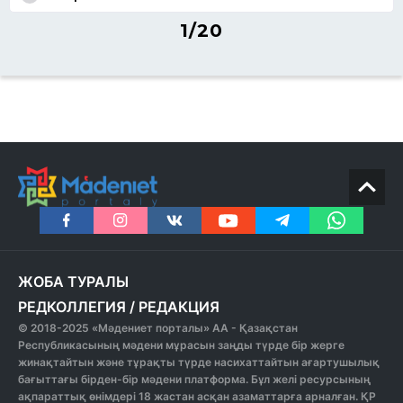
1/20
ЖОБА ТУРАЛЫ
РЕДКОЛЛЕГИЯ
/
РЕДАКЦИЯ
© 2018-2025 «Мәдениет порталы» АА - Қазақстан
Республикасының мәдени мұрасын заңды түрде бір жерге
жинақтайтын және тұрақты түрде насихаттайтын ағартушылық
бағыттағы бірден-бір мәдени платформа. Бұл желі ресурсының
ақпараттық өнімдері 18 жастан асқан азаматтарға арналған. ҚР