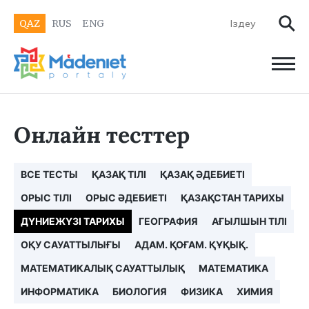
QAZ
RUS
ENG
Онлайн тесттер
ВСЕ ТЕСТЫ
ҚАЗАҚ ТІЛІ
ҚАЗАҚ ӘДЕБИЕТІ
ОРЫС ТІЛІ
ОРЫС ӘДЕБИЕТІ
ҚАЗАҚСТАН ТАРИХЫ
ДҮНИЕЖҮЗІ ТАРИХЫ
ГЕОГРАФИЯ
АҒЫЛШЫН ТІЛІ
ОҚУ САУАТТЫЛЫҒЫ
АДАМ. ҚОҒАМ. ҚҰҚЫҚ.
МАТЕМАТИКАЛЫҚ САУАТТЫЛЫҚ
МАТЕМАТИКА
ИНФОРМАТИКА
БИОЛОГИЯ
ФИЗИКА
ХИМИЯ