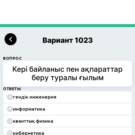
Вариант 1023
ВОПРОС
Кері байланыс пен ақпараттар
беру туралы ғылым
ОТВЕТЫ
гендік инженерия
A
информатика
B
кванттық физика
C
кибернетика
D