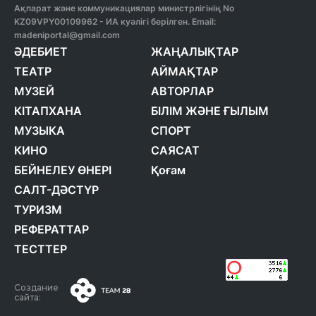
Ақпарат және коммуникациялар министрлігінің No
KZ09VPY00109962 - ИА куәлігі берілген. Email:
madeniportal@gmail.com
ӘДЕБИЕТ
ЖАҢАЛЫҚТАР
ТЕАТР
АЙМАҚТАР
МУЗЕЙ
АВТОРЛАР
КІТАПХАНА
БІЛІМ ЖӘНЕ ҒЫЛЫМ
МУЗЫКА
СПОРТ
КИНО
САЯСАТ
БЕЙНЕЛЕУ ӨНЕРІ
Қоғам
САЛТ-ДӘСТҮР
ТУРИЗМ
РЕФЕРАТТАР
ТЕСТТЕР
Создание
сайта: