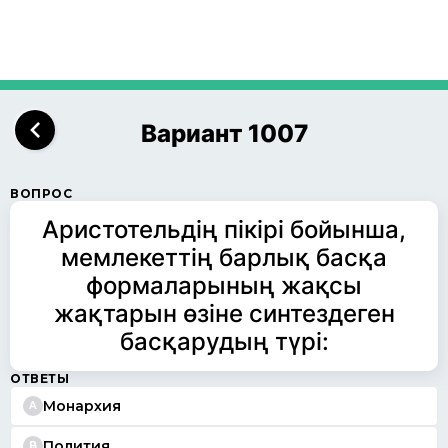
Вариант 1007
ВОПРОС
Аристотельдің пікірі бойынша,
мемлекеттің барлық басқа
формаларының жақсы
жақтарын өзіне синтездеген
басқарудың түрі:
ОТВЕТЫ
Монархия
A
Полития
B