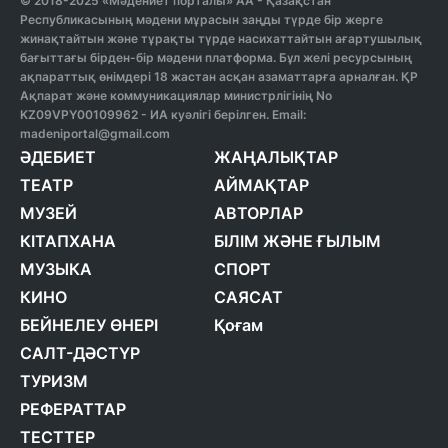
© 2018-2025 «Мәдениет порталы» АА - Қазақстан
Республикасының мәдени мұрасын заңды түрде бір жерге
жинақтайтын және тұрақты түрде насихаттайтын ағартушылық
бағыттағы бірден-бір мәдени платформа. Бұл желі ресурсының
ақпараттық өнімдері 18 жастан асқан азаматтарға арналған. ҚР
Ақпарат және коммуникациялар министрлігінің No
KZ09VPY00109962 - ИА куәлігі берілген. Email:
madeniportal@gmail.com
ӘДЕБИЕТ
ЖАҢАЛЫҚТАР
ТЕАТР
АЙМАҚТАР
МУЗЕЙ
АВТОРЛАР
КІТАПХАНА
БІЛІМ ЖӘНЕ ҒЫЛЫМ
МУЗЫКА
СПОРТ
КИНО
САЯСАТ
БЕЙНЕЛЕУ ӨНЕРІ
Қоғам
САЛТ-ДӘСТҮР
ТУРИЗМ
РЕФЕРАТТАР
ТЕСТТЕР