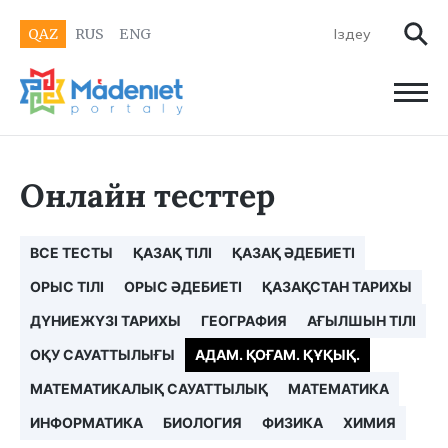
QAZ
RUS
ENG
Онлайн тесттер
ВСЕ ТЕСТЫ
ҚАЗАҚ ТІЛІ
ҚАЗАҚ ӘДЕБИЕТІ
ОРЫС ТІЛІ
ОРЫС ӘДЕБИЕТІ
ҚАЗАҚСТАН ТАРИХЫ
ДҮНИЕЖҮЗІ ТАРИХЫ
ГЕОГРАФИЯ
АҒЫЛШЫН ТІЛІ
ОҚУ САУАТТЫЛЫҒЫ
АДАМ. ҚОҒАМ. ҚҰҚЫҚ.
МАТЕМАТИКАЛЫҚ САУАТТЫЛЫҚ
МАТЕМАТИКА
ИНФОРМАТИКА
БИОЛОГИЯ
ФИЗИКА
ХИМИЯ