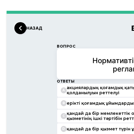
НАЗАД
ВОПРОС
Нормативті
регла
ОТВЕТЫ
акциялардың қоғамдық қаты
A
қолданылуын реттелуі
ерікті қоғамдық ұйымдардың 
B
қандай да бір мемлекеттік
C
қызметінің ішкі тәртібін ретт
қандай да бір қызмет түрін 
D