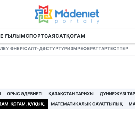
НЕ ҒЫЛЫМ
СПОРТ
САЯСАТ
ҚОҒАМ
ЛЕУ ӨНЕРІ
САЛТ-ДӘСТҮР
ТУРИЗМ
РЕФЕРАТТАР
ТЕСТТЕР
І
ОРЫС ӘДЕБИЕТІ
ҚАЗАҚСТАН ТАРИХЫ
ДҮНИЕЖҮЗІ ТА
ДАМ. ҚОҒАМ. ҚҰҚЫҚ.
МАТЕМАТИКАЛЫҚ САУАТТЫЛЫҚ
МА