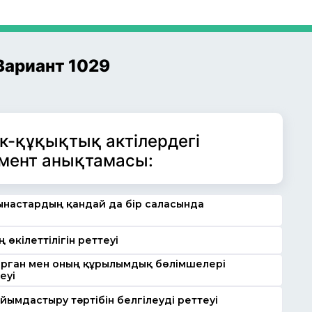
Вариант 1029
к-құқықтық актілердегі
мент анықтамасы:
настардың қандай да бір саласында
өкілеттілігін реттеуі
 орган мен оның құрылымдық бөлімшелері
еуі
ұйымдастыру тәртібін белгілеуді реттеуі