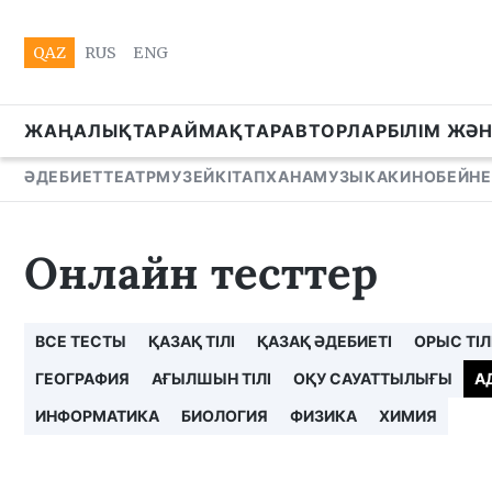
QAZ
RUS
ENG
ЖАҢАЛЫҚТАР
АЙМАҚТАР
АВТОРЛАР
БІЛІМ ЖӘ
ӘДЕБИЕТ
ТЕАТР
МУЗЕЙ
КІТАПХАНА
МУЗЫКА
КИНО
БЕЙНЕ
Онлайн тесттер
ВСЕ ТЕСТЫ
ҚАЗАҚ ТІЛІ
ҚАЗАҚ ӘДЕБИЕТІ
ОРЫС ТІЛ
ГЕОГРАФИЯ
АҒЫЛШЫН ТІЛІ
ОҚУ САУАТТЫЛЫҒЫ
А
ИНФОРМАТИКА
БИОЛОГИЯ
ФИЗИКА
ХИМИЯ