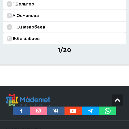
Г.Бельгер
A
А.Османова
B
Н.Ә.Назарбаев
C
Ә.Кекілбаев
D
1/20