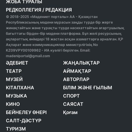
ЖОБА ТУРАЛЫ
РЕДКОЛЛЕГИЯ
/
РЕДАКЦИЯ
© 2018-2025 «Мәдениет порталы» АА - Қазақстан
Республикасының мәдени мұрасын заңды түрде бір жерге
жинақтайтын және тұрақты түрде насихаттайтын ағартушылық
бағыттағы бірден-бір мәдени платформа. Бұл желі ресурсының
ақпараттық өнімдері 18 жастан асқан азаматтарға арналған. ҚР
Ақпарат және коммуникациялар министрлігінің No
KZ09VPY00109962 - ИА куәлігі берілген. Email:
madeniportal@gmail.com
ӘДЕБИЕТ
ЖАҢАЛЫҚТАР
ТЕАТР
АЙМАҚТАР
МУЗЕЙ
АВТОРЛАР
КІТАПХАНА
БІЛІМ ЖӘНЕ ҒЫЛЫМ
МУЗЫКА
СПОРТ
КИНО
САЯСАТ
БЕЙНЕЛЕУ ӨНЕРІ
Қоғам
САЛТ-ДӘСТҮР
ТУРИЗМ