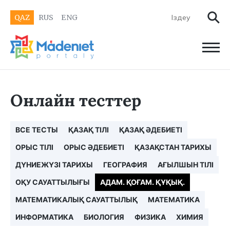
QAZ
RUS
ENG
Онлайн тесттер
ВСЕ ТЕСТЫ
ҚАЗАҚ ТІЛІ
ҚАЗАҚ ӘДЕБИЕТІ
ОРЫС ТІЛІ
ОРЫС ӘДЕБИЕТІ
ҚАЗАҚСТАН ТАРИХЫ
ДҮНИЕЖҮЗІ ТАРИХЫ
ГЕОГРАФИЯ
АҒЫЛШЫН ТІЛІ
ОҚУ САУАТТЫЛЫҒЫ
АДАМ. ҚОҒАМ. ҚҰҚЫҚ.
МАТЕМАТИКАЛЫҚ САУАТТЫЛЫҚ
МАТЕМАТИКА
ИНФОРМАТИКА
БИОЛОГИЯ
ФИЗИКА
ХИМИЯ