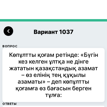
Вариант 1037
ВОПРОС
Көпұлтты қоғам ретінде: «Бүгін
кез келген ұлтқа не дінге
жататын қазақстандық азамат
– өз елінің тең құқылы
азаматы» – деп көпұлтты
қоғамға өз бағасын берген
тұлға:
ОТВЕТЫ