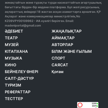
жинақтайтын және тұрақты түрде насихаттайтын ағартушылық
бағыттағы бірден-бір мәдени платформа. Бұл желі ресурсының
ақпараттық өнімдері 18 жастан асқан азаматтарға арналған. ҚР
Ақпарат және коммуникациялар министрлігінің No
KZ09VPY00109962 - ИА куәлігі берілген. Email:
madeniportal@gmail.com
ӘДЕБИЕТ
ЖАҢАЛЫҚТАР
ТЕАТР
АЙМАҚТАР
МУЗЕЙ
АВТОРЛАР
КІТАПХАНА
БІЛІМ ЖӘНЕ ҒЫЛЫМ
МУЗЫКА
СПОРТ
КИНО
САЯСАТ
БЕЙНЕЛЕУ ӨНЕРІ
Қоғам
САЛТ-ДӘСТҮР
ТУРИЗМ
РЕФЕРАТТАР
ТЕСТТЕР