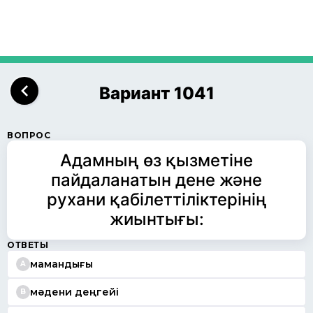
Вариант 1041
ВОПРОС
Адамның өз қызметіне
пайдаланатын дене және
рухани қабілеттіліктерінің
жиынтығы:
ОТВЕТЫ
мамандығы
A
мәдени деңгейі
B