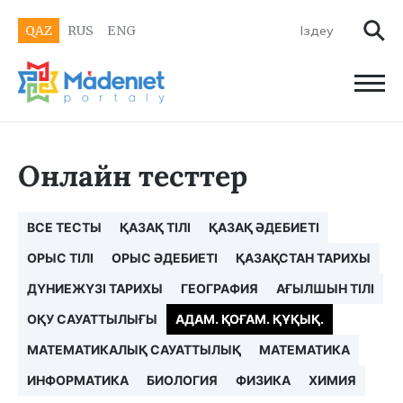
QAZ
RUS
ENG
Онлайн тесттер
ВСЕ ТЕСТЫ
ҚАЗАҚ ТІЛІ
ҚАЗАҚ ӘДЕБИЕТІ
ОРЫС ТІЛІ
ОРЫС ӘДЕБИЕТІ
ҚАЗАҚСТАН ТАРИХЫ
ДҮНИЕЖҮЗІ ТАРИХЫ
ГЕОГРАФИЯ
АҒЫЛШЫН ТІЛІ
ОҚУ САУАТТЫЛЫҒЫ
АДАМ. ҚОҒАМ. ҚҰҚЫҚ.
МАТЕМАТИКАЛЫҚ САУАТТЫЛЫҚ
МАТЕМАТИКА
ИНФОРМАТИКА
БИОЛОГИЯ
ФИЗИКА
ХИМИЯ