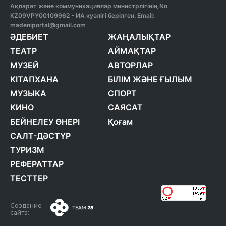
Ақпарат және коммуникациялар министрлігінің No
KZ09VPY00109962 - ИА куәлігі берілген. Email:
madeniportal@gmail.com
ӘДЕБИЕТ
ЖАҢАЛЫҚТАР
ТЕАТР
АЙМАҚТАР
МУЗЕЙ
АВТОРЛАР
КІТАПХАНА
БІЛІМ ЖӘНЕ ҒЫЛЫМ
МУЗЫКА
СПОРТ
КИНО
САЯСАТ
БЕЙНЕЛЕУ ӨНЕРІ
Қоғам
САЛТ-ДӘСТҮР
ТУРИЗМ
РЕФЕРАТТАР
ТЕСТТЕР
Создание
сайта: