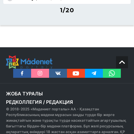
1/20
ЖОБА ТУРАЛЫ
РЕДКОЛЛЕГИЯ
/
РЕДАКЦИЯ
© 2018-2025 «Мәдениет порталы» АА - Қазақстан
Республикасының мәдени мұрасын заңды түрде бір жерге
жинақтайтын және тұрақты түрде насихаттайтын ағартушылық
бағыттағы бірден-бір мәдени платформа. Бұл желі ресурсының
ақпараттық өнімдері 18 жастан асқан азаматтарға арналған. ҚР