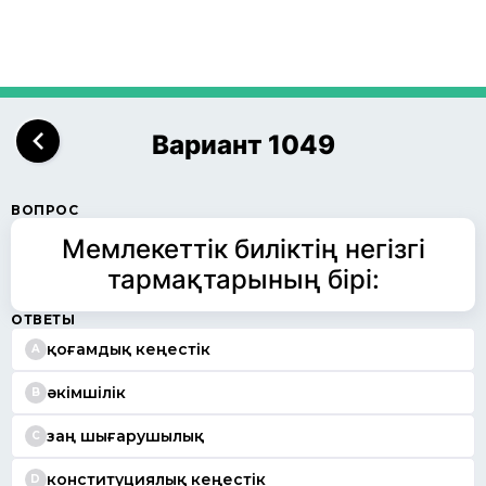
Вариант 1049
ВОПРОС
Мемлекеттік биліктің негізгі
тармақтарының бірі:
ОТВЕТЫ
қоғамдық кеңестік
A
әкімшілік
B
заң шығарушылық
C
конституциялық кеңестік
D