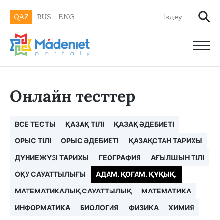
QAZ
RUS
ENG
Онлайн тесттер
ВСЕ ТЕСТЫ
ҚАЗАҚ ТІЛІ
ҚАЗАҚ ӘДЕБИЕТІ
ОРЫС ТІЛІ
ОРЫС ӘДЕБИЕТІ
ҚАЗАҚСТАН ТАРИХЫ
ДҮНИЕЖҮЗІ ТАРИХЫ
ГЕОГРАФИЯ
АҒЫЛШЫН ТІЛІ
ОҚУ САУАТТЫЛЫҒЫ
АДАМ. ҚОҒАМ. ҚҰҚЫҚ.
МАТЕМАТИКАЛЫҚ САУАТТЫЛЫҚ
МАТЕМАТИКА
ИНФОРМАТИКА
БИОЛОГИЯ
ФИЗИКА
ХИМИЯ