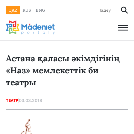
QAZ
RUS
ENG
Астана қаласы әкімдігінің
«Наз» мемлекеттік би
театры
03.03.2018
ТЕАТР