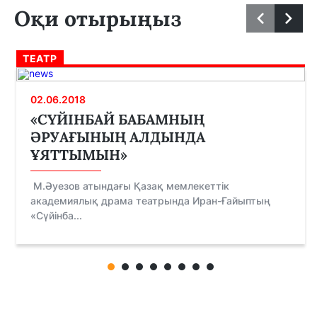
Оқи отырыңыз
ТЕАТР
02.06.2018
«СҮЙІНБАЙ БАБАМНЫҢ
ӘРУАҒЫНЫҢ АЛДЫНДА
ҰЯТТЫМЫН»
М.Әуезов атындағы Қазақ мемлекеттік
академиялық драма театрында Иран-Ғайыптың
«Сүйінба...