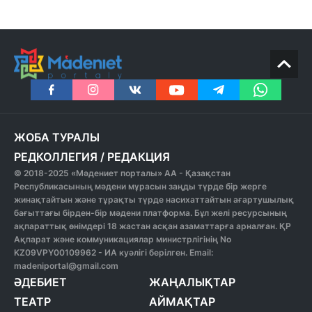
ЖОБА ТУРАЛЫ
РЕДКОЛЛЕГИЯ
/
РЕДАКЦИЯ
© 2018-2025 «Мәдениет порталы» АА - Қазақстан
Республикасының мәдени мұрасын заңды түрде бір жерге
жинақтайтын және тұрақты түрде насихаттайтын ағартушылық
бағыттағы бірден-бір мәдени платформа. Бұл желі ресурсының
ақпараттық өнімдері 18 жастан асқан азаматтарға арналған. ҚР
Ақпарат және коммуникациялар министрлігінің No
KZ09VPY00109962 - ИА куәлігі берілген. Email:
madeniportal@gmail.com
ӘДЕБИЕТ
ЖАҢАЛЫҚТАР
ТЕАТР
АЙМАҚТАР