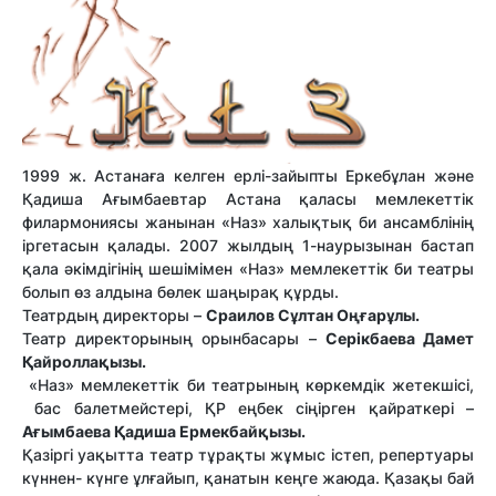
1999 ж. Астанаға келген ерлі-зайыпты Еркебұлан және
Қадиша Ағымбаевтар Астана қаласы мемлекеттік
филармониясы жанынан «Наз» халықтық би ансамблінің
іргетасын қалады. 2007 жылдың 1-наурызынан бастап
қала әкімдігінің шешімімен «Наз» мемлекеттік би театры
болып өз алдына бөлек шаңырақ құрды.
Театрдың директоры –
Сраилов Сұлтан Оңғарұлы.
Театр директорының орынбасары –
Серікбаева Дамет
Қайроллақызы.
«Наз» мемлекеттік би театрының көркемдік жетекшісі,
бас балетмейстері, ҚР еңбек сіңірген қайраткері –
Ағымбаева Қадиша Ермекбайқызы.
Қазіргі уақытта театр тұрақты жұмыс істеп, репертуары
күннен- күнге ұлғайып, қанатын кеңге жаюда. Қазақы бай