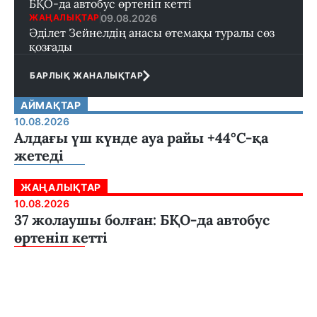
БҚО-да автобус өртеніп кетті
09.08.2026
ЖАҢАЛЫҚТАР
Әділет Зейнелдің анасы өтемақы туралы сөз
қозғады
БАРЛЫҚ ЖАНАЛЫҚТАР
АЙМАҚТАР
10.08.2026
Алдағы үш күнде ауа райы +44°С-қа
жетеді
ЖАҢАЛЫҚТАР
10.08.2026
37 жолаушы болған: БҚО-да автобус
өртеніп кетті