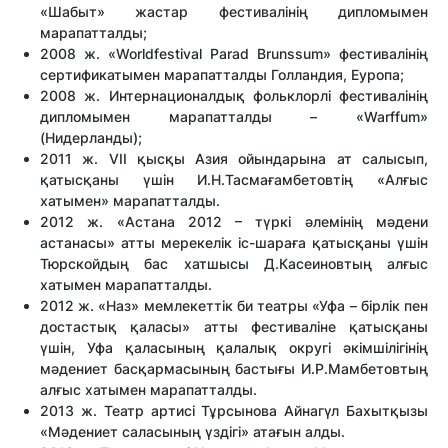
«Шабыт» жастар фестивалінің дипломымен
марапатталды;
2008 ж. «Worldfestival Parad Brunssum» фестивалінің
сертификатымен марапатталды Голландия, Еуропа;
2008 ж. Интернационалдық фольклорлі фестивалінің
дипломымен марапатталды – «Warffum»
(Нидерланды);
2011 ж. VII қысқы Азия ойындарына ат салысып,
қатысқаны үшін И.Н.Тасмағамбетовтің «Алғыс
хатымен» марапатталды.
2012 ж. «Астана 2012 – түркі әлемінің мәдени
астанасы» атты мерекелік іс-шараға қатысқаны үшін
Тюрскойдың бас хатшысы Д.Касеиновтың алғыс
хатымен марапатталды.
2012 ж. «Наз» мемлекеттік би театры «Уфа – бірлік пен
достастық қаласы» атты фестиваліне қатысқаны
үшін, Уфа қаласының қалалық округі әкімшілігінің
мәдениет басқармасының бастығы И.Р.Мамбетовтың
алғыс хатымен марапатталды.
2013 ж. Театр артисі Тұрсынова Айнагүл Бахытқызы
«Мәдениет саласының үздігі» атағын алды.