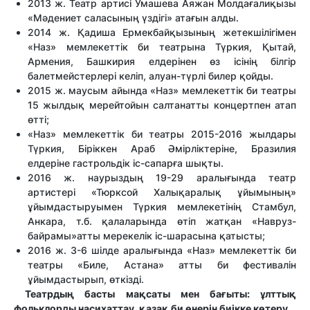
2013 ж. Театр артисі Умашева Аяжан Молдағалиқызы
«Мәдениет саласының үздігі» атағын алды.
2014 ж. Қадиша Ермекбайқызының жетекшілігімен
«Наз» мемлекеттік би театрына Түркия, Қытай,
Армения, Башкирия елдерінен өз ісінің білгір
балетмейстерлері келіп, алуан-түрлі билер қойды.
2015 ж. маусым айында «Наз» мемлекеттік би театры
15 жылдық мерейтойын салтанатты концертпен атап
өтті;
«Наз» мемлекеттік би театры 2015-2016 жылдары
Түркия, Біріккен Араб Әмірліктеріне, Бразилия
елдеріне гастрольдік іс-сапарға шықты.
2016 ж. наурыздың 19-29 аралығында театр
артистері «Тюрксой Халықаралық ұйымының»
ұйымдастыруымен Түркия мемлекетінің Стамбул,
Анкара, т.б. қалаларында өтіп жатқан «Навруз-
байрамы»атты мерекелік іс-шарасына қатысты;
2016 ж. 3-6 шілде аралығында «Наз» мемлекеттік би
театры «Биле, Астана» атты би фестивалін
ұйымдастырып, өткізді.
Театрдың басты мақсаты мен бағыты: ұлттық
фольклорды насихаттау, қазақ би өнерін биікке көтеру.