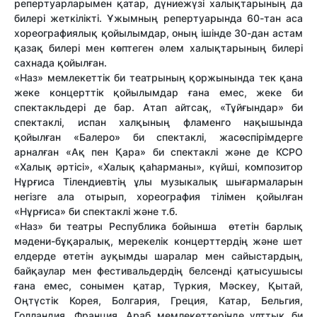
репертуарларымен қатар, дүниежүзі халықтарының да
билері жеткілікті. Ұжымның репертуарында 60-тан аса
хореографиялық қойылымдар, оның ішінде 30-дан астам
қазақ билері мен көптеген әлем халықтарының билері
сахнада қойылған.
«Наз» мемлекеттік би театрының қоржынында тек қана
жеке концерттік қойылымдар ғана емес, жеке би
спектакльдері де бар. Атап айтсақ, «Тұйғындар» би
спектаклі, испан халқының фламенго нақышында
қойылған «Балеро» би спектаклі, жасөспірімдерге
арналған «Ақ пен Қара» би спектаклі және де КСРО
«Халық әртісі», «Халық қаһарманы», күйші, композитор
Нұрғиса Тілендиевтің ұлы музыкалық шығармаларын
негізге ала отырып, хореография тілімен қойылған
«Нұрғиса» би спектаклі және т.б.
«Наз» би театры Республика бойынша өтетін барлық
мәдени-бұқаралық, мерекелік концерттердің және шет
елдерде өтетін ауқымды шаралар мен сайыстардың,
байқаулар мен фестивальдердің белсенді қатысушысы
ғана емес, сонымен қатар, Түркия, Мәскеу, Қытай,
Оңтүстік Корея, Болгария, Греция, Катар, Бельгия,
Голландия, Франция, Араб мемлекеттерінде ұлттық би