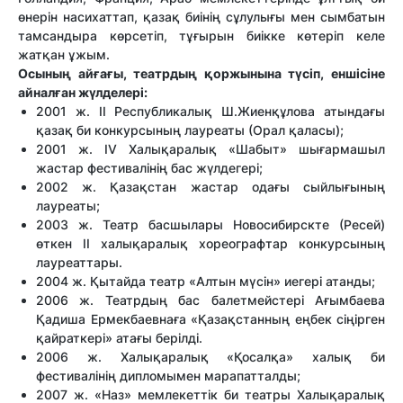
өнерін насихаттап, қазақ биінің сұлулығы мен сымбатын
тамсандыра көрсетіп, тұғырын биікке көтеріп келе
жатқан ұжым.
Осының айғағы, театрдың қоржынына түсіп, еншісіне
айналған жүлделері:
2001 ж. II Республикалық Ш.Жиенқұлова атындағы
қазақ би конкурсының лауреаты (Орал қаласы);
2001 ж. IV Халықаралық «Шабыт» шығармашыл
жастар фестивалінің бас жүлдегері;
2002 ж. Қазақстан жастар одағы сыйлығының
лауреаты;
2003 ж. Театр басшылары Новосибирскте (Ресей)
өткен II халықаралық хореографтар конкурсының
лауреаттары.
2004 ж. Қытайда театр «Алтын мүсін» иегері атанды;
2006 ж. Театрдың бас балетмейстері Ағымбаева
Қадиша Ермекбаевнаға «Қазақстанның еңбек сіңірген
қайраткері» атағы берілді.
2006 ж. Халықаралық «Қосалқа» халық би
фестивалінің дипломымен марапатталды;
2007 ж. «Наз» мемлекеттік би театры Халықаралық