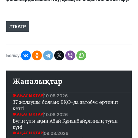
#ТЕАТР
Бөлісу:
Жаңалықтар
10.08.2026
ЖАҢАЛЫҚТАР
37 жолаушы болған: БҚО-да автобус өртеніп
кетті
10.08.2026
ЖАҢАЛЫҚТАР
Бүгін ұлы ақын Абай Құнанбайұлының туған
күні
09.08.2026
ЖАҢАЛЫҚТАР