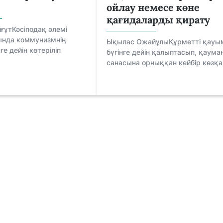
ойлау немесе көне
қағидаларды қирату
ғұтКәсіподақ әлемі
ында коммунизмнің
Ықылас ОжайұлыҚұрметті қауым,
ге дейін көтеріліп
бүгінге дейін қалыптасып, қаума
санасына орныққан кейбір көзқар