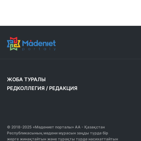
ЖОБА ТУРАЛЫ
РЕДКОЛЛЕГИЯ
/
РЕДАКЦИЯ
© 2018-2025 «Мәдениет порталы» АА - Қазақстан
Республикасының мәдени мұрасын заңды түрде бір
жерге жинақтайтын және тұрақты түрде насихаттайтын