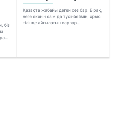
Қазақта жабайы деген сөз бар. Бірақ,
неге екенін өзім де түсінбеймін, орыс
тілінде айтылатын варвар...
 біз
на
а...