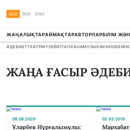
QAZ
RUS
ENG
ЖАҢАЛЫҚТАР
АЙМАҚТАР
АВТОРЛАР
БІЛІМ ЖӘ
ӘДЕБИЕТ
ТЕАТР
МУЗЕЙ
КІТАПХАНА
МУЗЫКА
КИНО
БЕЙНЕ
ЖАҢА ҒАСЫР ӘДЕБИ
08.09.2020
02.03.2019
Ұларбек Нұрғалымұлы:
Мархабат 