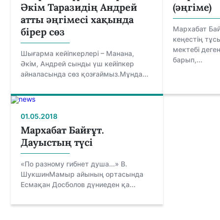
Әкім Таразидің Андрей
(әңгіме)
атты әңгімесі хақында
Мархабат Бай
бірер сөз
кеңестің тұс
мектебі деген
Шығарма кейіпкерлері – Манана,
барып,...
Әкім, Андрей сынды үш кейіпкер
айналасында сөз қозғаймыз.Мұнда...
01.05.2018
Мархабат Байғұт.
Дауыстың түсі
«По разному гибнет душа...» В.
ШукшинМамыр айының ортасында
Есмақан Досболов дүниеден қа...