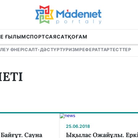
НЕ ҒЫЛЫМ
СПОРТ
САЯСАТ
ҚОҒАМ
ЛЕУ ӨНЕРІ
САЛТ-ДӘСТҮР
ТУРИЗМ
РЕФЕРАТТАР
ТЕСТТЕР
ЕТІ
25.06.2018
Байғұт. Сауна
Ықылас Ожайұлы. Ерк