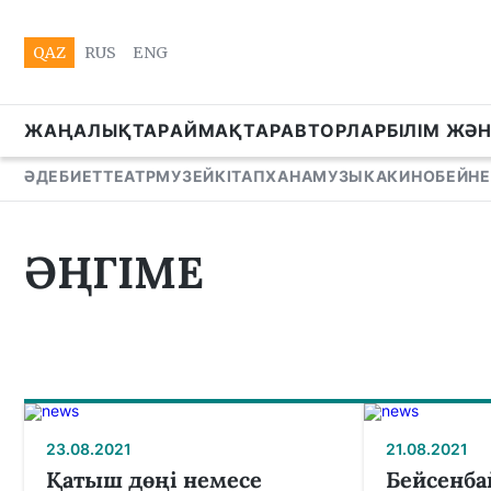
QAZ
RUS
ENG
ЖАҢАЛЫҚТАР
АЙМАҚТАР
АВТОРЛАР
БІЛІМ ЖӘ
ӘДЕБИЕТ
ТЕАТР
МУЗЕЙ
КІТАПХАНА
МУЗЫКА
КИНО
БЕЙНЕ
ӘҢГІМЕ
23.08.2021
21.08.2021
Қатыш дөңі немесе
Бейсенба