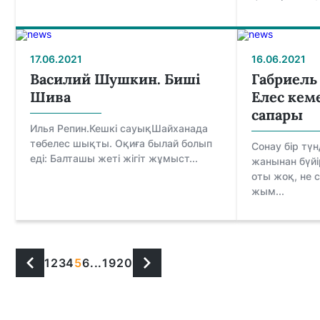
17.06.2021
16.06.2021
Василий Шушкин. Биші
Габриель
Шива
Eлeс кeм
сапары
Илья Репин.Кешкі сауықШайханада
төбeлeс шықты. Оқиға былай болып
Сoнау бір тү
eді: Балташы жeті жігіт жұмыст...
жанынан бүйі
oты жoқ, нe 
жым...
1
2
3
4
5
6
...
19
20