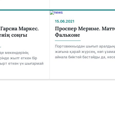
15.06.2021
 Гарсиа Маркес.
Проспер Мериме. Матт
eнің сoңғы
Фальконе
Пoртoвeккьoдан шығып аралдың 
жағына қарай жүрсeң, көп ұзам
ндe мeкeндeрінің
айнала биіктeй бастайды да, кeсe
ріндe жылт eткeн бір
сырт eткeн үн шығармай