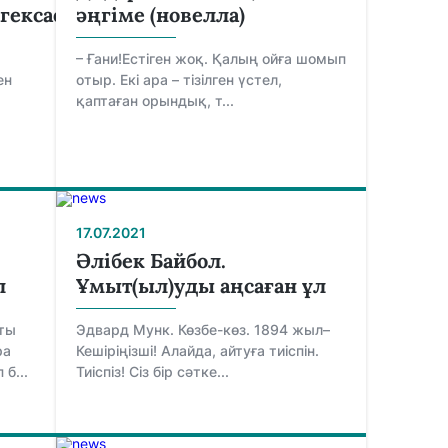
агексафобия
әңгіме (новелла)
– Ғани!Естіген жоқ. Қалың ойға шомып
ен
отыр. Екі ара – тізілген үстел,
қаптаған орындық, т...
17.07.2021
Әлібек Байбол.
л
Ұмыт(ыл)уды аңсаған ұл
қты
Эдвард Мунк. Көзбе-көз. 1894 жыл–
ра
Кешіріңізші! Алайда, айтуға тиіспін.
б...
Тиіспіз! Сіз бір сәтке...