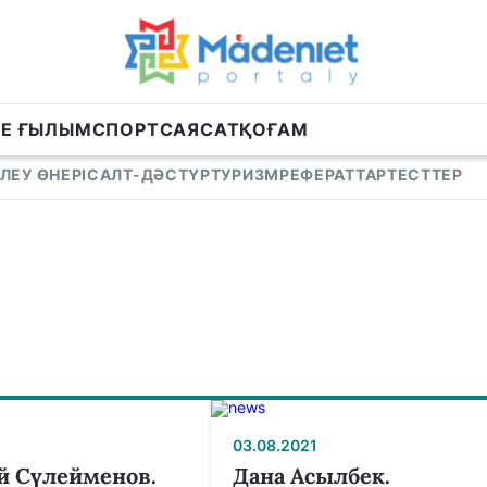
НЕ ҒЫЛЫМ
СПОРТ
САЯСАТ
ҚОҒАМ
ЛЕУ ӨНЕРІ
САЛТ-ДӘСТҮР
ТУРИЗМ
РЕФЕРАТТАР
ТЕСТТЕР
03.08.2021
й Сүлейменов.
Дана Асылбек.