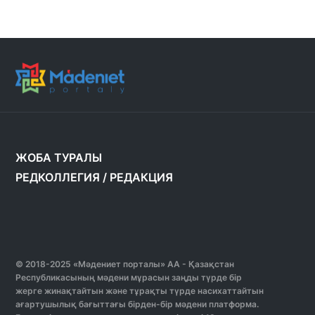
ЖОБА ТУРАЛЫ
РЕДКОЛЛЕГИЯ
/
РЕДАКЦИЯ
© 2018-2025 «Мәдениет порталы» АА - Қазақстан
Республикасының мәдени мұрасын заңды түрде бір
жерге жинақтайтын және тұрақты түрде насихаттайтын
ағартушылық бағыттағы бірден-бір мәдени платформа.