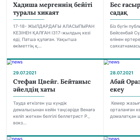
Хадиша мергеннің бейіті
Бес ғасы
туралы хикаят
садақ
17-18- ЖЫЛДАРДАҒЫ АЛАСЫПЫРАН
Біз бүгін пуб
КЕЗІНЕН ҚАЛҒАН ІЗ17-жылдың кезі
Бейсенбай Сү
еді, Патша құлаған. Уақытша
елінен ертер
өкіметтің қ...
саяхатнамасы
29.07.2021
28.07.2021
Стефан Цвейг. Бейтаныс
Абай Ора
әйелдің хаты
екеу
Тауда өткізген үш күндік
Кемер жазығы
демалысынан кейін таңсәріде Венаға
орталанған ке
келіп жеткен белгілі беллетрист Р.,
домалатқан ші
вокз...