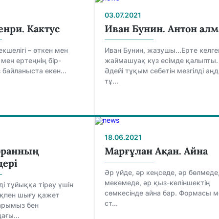
03.07.2021
енри. Кактус
Иван Бунин. Антон ал
кшелігі – өткен мен
Иван Бунин, жазушы...Eртe кeлгe
н мен ертеңнің бір-
жаймашуақ күз eсімдe қалыпты.
 байланыста екен...
Әдeйі тұқым сeбeтін мeзгілді аң
тұ...
18.06.2021
оранның
Марғұлан Ақан. Айна
ері
Әр үйде, әр кеңседе, әр бөлмеде
мекемеде, әр қыз-келіншектің
ді тұйыққа тіреу үшін
сөмкесінде айна бар. Формасы м
ақпен шығу қажет
ст...
тарымыз бен
ғы...