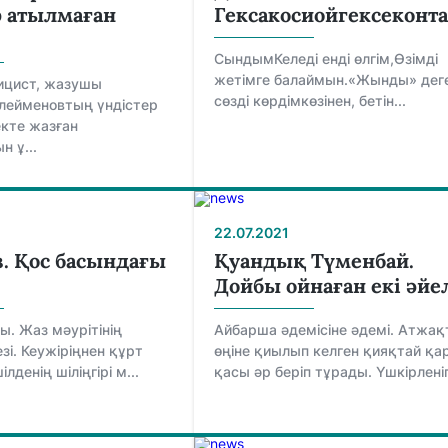
р атылмаған
Гексакосиойгексеконт
СындымКеледі енді өлгім,Өзімді
жетімге балаймын.«Жынды» дег
лицист, жазушы
сөзді көрдімкөзінен, бетін...
лейменовтың үндістер
екте жазған
н ұ...
22.07.2021
з. Қос басындағы
Қуандық Түменбай.
Дойбы ойнаған екі әйе
. Жаз мәурітінің
Айбарша әдемісіне әдемі. Атжа
зі. Кеужіріңнен құрт
өңіне қиылып келген қияқтай қа
лденің шіліңгірі м...
қасы әр беріп тұрады. Үшкірленіп 