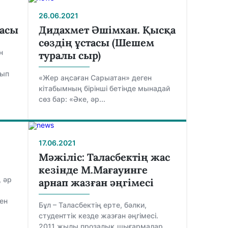
26.06.2021
масы
Дидахмет Әшімхан. Қысқа
сөздің ұстасы (Шешем
н
туралы сыр)
дып
«Жер аңсаған Сарыатан» деген
кітабымның бірінші бетінде мынадай
сөз бар: «Әке, әр...
17.06.2021
Мәжіліс: Таласбектің жас
кезінде М.Мағауинге
, әр
арнап жазған әңгімесі
ен
Бұл – Таласбектің ерте, бәлки,
студенттік кезде жазған әңгімесі.
2011 жылы прозалық шығармалар...