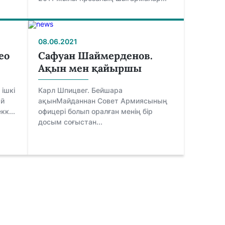
08.06.2021
ео
Сафуан Шаймерденов.
Ақын мен қайыршы
ішкі
Карл Шпицвег. Бейшара
ай
ақынМайданнан Совет Армиясының
кк...
офицері болып оралған менің бір
досым соғыстан...