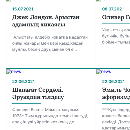
15.07.2021
08.07.2021
Джек Лондон. Арыстан
Оливер Г
адамның хикаясы
Уақыттың ере
бүгіннің, бүгі
Алыстағы әлдебір ноқатқа қадалған
бірімен тығыз
ойлы жанары мен кәрі қыздікіндей
мұңлы, бәсең дауысынан ол ө...
22.06.2021
22.06.2021
Шапағат Сердәлі.
Эмиль Ч
Әруақпен тілдесу
афоризмд
Фрэнсис Бэкон. Мамыр-маусым:
***Күншілдер
1973– Тым құрығында темекі шегуді,
көшеге балд
арақ ішуді үйретіп кеткенің де...
секілді. Дос
қастарымызда