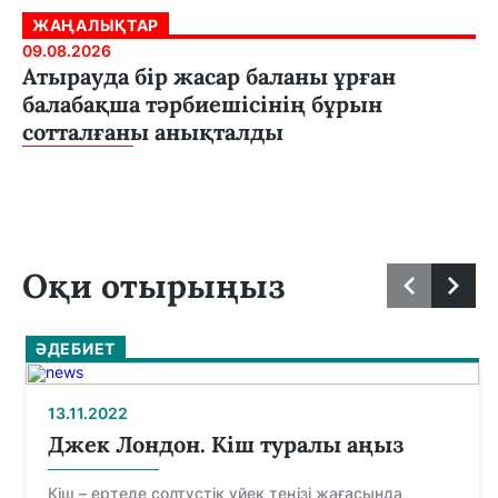
ЖАҢАЛЫҚТАР
09.08.2026
Атырауда бір жасар баланы ұрған
балабақша тәрбиешісінің бұрын
сотталғаны анықталды
Оқи отырыңыз
ӘДЕБИЕТ
13.11.2022
Джек Лондон. Кіш туралы аңыз
Кіш – ертеде солтүстiк үйек теңiзi жағасында