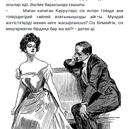
осылар еді. Әңгіме барысында ғашығы:
– Маған капитан Каррутерс сіз испан тілінде ана
тіліңіздегідей сөйлей алатыныңызды айтты. Мұндай
жетістігіңізді менен неге жасырғансыз? Сіз білмейтін, сіз
меңгермеген бірдеңе бар ма өзі?! – деген-ді.