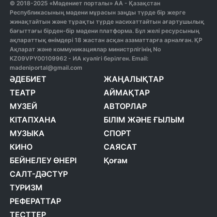
© 2018-2025 «Мәдениет порталы» АА - Қазақстан
Республикасының мәдени мұрасын заңды түрде бір жерге
жинақтайтын және тұрақты түрде насихаттайтын ағартушылық
бағыттағы бірден-бір мәдени платформа. Бұл желі ресурсының
ақпараттық өнімдері 18 жастан асқан азаматтарға арналған. ҚР
Ақпарат және коммуникациялар министрлігінің No
KZ09VPY00109962 - ИА куәлігі берілген. Email:
madeniportal@gmail.com
ӘДЕБИЕТ
ЖАҢАЛЫҚТАР
ТЕАТР
АЙМАҚТАР
МУЗЕЙ
АВТОРЛАР
КІТАПХАНА
БІЛІМ ЖӘНЕ ҒЫЛЫМ
МУЗЫКА
СПОРТ
КИНО
САЯСАТ
БЕЙНЕЛЕУ ӨНЕРІ
Қоғам
САЛТ-ДӘСТҮР
ТУРИЗМ
РЕФЕРАТТАР
ТЕСТТЕР