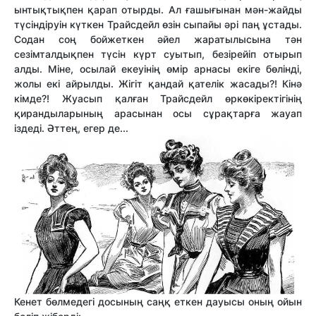
ынтықтықпен қарап отырды. Ал ғашығынан мән-жайды
түсіндіруін күткен Трайсдейл өзін сыпайы әрі паң ұстады.
Содан соң бойжеткен әйел жаратылысына тән
сезімталдықпен түсін күрт суытып, безірейіп отырып
алды. Міне, осылай екеуінің өмір арнасы екіге бөлінді,
жолы екі айрылды. Жігіт қандай қателік жасады?! Кінә
кімде?! Жуасып қалған Трайсдейл өркөкіректігінің
қирандыларының арасынан осы сұрақтарға жауап
іздеді. Әттең, егер де...
Кенет бөлмедегі досының саңқ еткен дауысы оның ойын