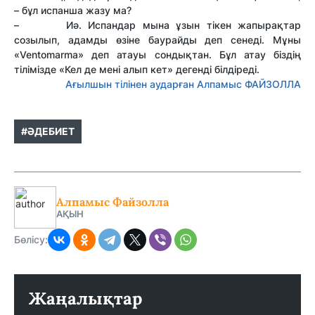
– бұл испанша жазу ма?
– Иә. Испандар мына ұзын тікен жапырақтар
созылып, адамды өзіне баурайды деп сенеді. Мұны
«Ventomarma» деп атауы сондықтан. Бұл атау біздің
тілімізде «Кел де мені алып кет» дегенді білдіреді.
Ағылшын тілінен аударған Алпамыс ФАЙЗОЛЛА
#ӘДЕБИЕТ
Алпамыс Файзолла
АҚЫН
Бөлісу:
Жаңалықтар