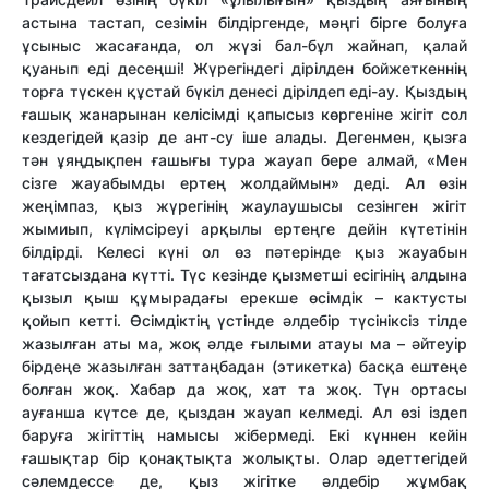
астына тастап, сезімін білдіргенде, мәңгі бірге болуға
ұсыныс жасағанда, ол жүзі бал-бұл жайнап, қалай
қуанып еді десеңші! Жүрегіндегі дірілден бойжеткеннің
торға түскен құстай бүкіл денесі дірілдеп еді-ау. Қыздың
ғашық жанарынан келісімді қапысыз көргеніне жігіт сол
кездегідей қазір де ант-су іше алады. Дегенмен, қызға
тән ұяңдықпен ғашығы тура жауап бере алмай, «Мен
сізге жауабымды ертең жолдаймын» деді. Ал өзін
жеңімпаз, қыз жүрегінің жаулаушысы сезінген жігіт
жымиып, күлімсіреуі арқылы ертеңге дейін күтетінін
білдірді. Келесі күні ол өз пәтерінде қыз жауабын
тағатсыздана күтті. Түс кезінде қызметші есігінің алдына
қызыл қыш құмырадағы ерекше өсімдік – кактусты
қойып кетті. Өсімдіктің үстінде әлдебір түсініксіз тілде
жазылған аты ма, жоқ әлде ғылыми атауы ма – әйтеуір
бірдеңе жазылған заттаңбадан (этикетка) басқа ештеңе
болған жоқ. Хабар да жоқ, хат та жоқ. Түн ортасы
ауғанша күтсе де, қыздан жауап келмеді. Ал өзі іздеп
баруға жігіттің намысы жібермеді. Екі күннен кейін
ғашықтар бір қонақтықта жолықты. Олар әдеттегідей
сәлемдессе де, қыз жігітке әлдебір жұмбақ