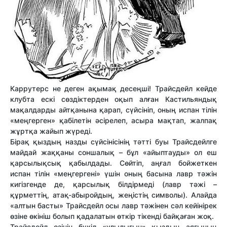
Каррутерс не деген ақымақ десеңші! Трайсдейл кейде
клубта ескі сөздіктерден оқып алған Кастильяндық
мақалдарды айтқанына қарап, сүйсініп, оның испан тілін
«меңгерген» қабілетін әсірелеп, асыра мақтап, жалпақ
жұртқа жайып жүреді.
Бірақ қыздың назды сүйсінісінің тәтті буы Трайсдейлге
майдай жаққаны соншалық – бұл «айыптауды» ол еш
қарсылықсық қабылдады. Сөйтіп, аңғал бойжеткен
испан тілін «меңгергені» үшін оның басына лавр тәжін
кигізгенде де, қарсылық білдірмеді (лавр тәжі –
құрметтің, атақ-абыройдың, жеңістің символы). Алайда
«алтын басты» Трайсдейл осы лавр тәжінен сәл кейінірек
өзіне өкініш болып қадалатын өткір тікенді байқаған жоқ.
Трайсдейл өзінің бүкіл «ұлылығын» қыздың аяғының