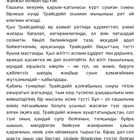
жанжал болмап еді ғой.
Ғашығы екеуінің қарым-қатынасы күрт суыған соңғы
бірнеше күнді Трайсдейл осымен мыңыншы рет ой
елегінен өткізді.
Қыз Трайсдейлді ер азамат ретінде құрметтеп, үнемі
жоғары бағалап, көтермелегенде, ол өзін патшадай
сезінетін. Көңілі баланікіндей таза, аққудай адал
бойжеткеннің арқасында Трайсдейл бақыттың тәтті
буына мастанды. Қыз жігітті аспани құдірет пен дарынға,
ерекше қасиетке ие деп есептейтін. Ал жігіт ғашығының
мұндай кіршіксіз көңілін – не гүл, не жеміс беруге
қабілетсіз шөлдің жаңбыр суын қомағайлана
жұтқанындай – қабылдады.
Қабағы түнеріңкі Трайсдейл қолғабының соңғы тігісін
ажыратып жатқанда, тым кеш түсінген ұшқарылығы мен
өзімшілдігінің бір мысалы есіне түсті. Бұл – ол ғашығына
өзінің патшайымы болуға ұсыныс жасаған түні орын
алған оқиға еді. Трайсдейл жанын ауыртатындықтан, сол
түні оның қандай сұлу болғанын, толқынды бұйра
шашын, мөлдіреген бейкүнә жанарымен қиыла
қарағанын, нәзік үнін ойламауға тырысты. Бірақ дәл сол
шақта оның сөз бастап, сезімін білдіруіне түрткі болған