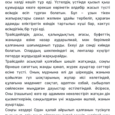
осы халді кешіп тұр еді. Үстелдің үстінде қызыл қыш
құмырада көзге ерекше көрінетін әлдебір жасыл түсті
өсімдік өсіп тұрған болатын. Бұл – ұзын тікен
жапырақтары самал желмен ұдайы тербеліп, қараған
адамды еліктіретін өзіндік тартылыс күші бар, кактус
өсімдігінің бір түрі еді.
Трайсдейлдің досы, қалыңдықтың ағасы, буфеттің
жанында өзіне назар аударылмай, мән берілмей
қалғанына шағымданып тұрды. Екеуі де сәнді киімде
болатын. Олардың шекпеніндегі ақ ленталар күңгірт
пәтерде жұлдыздай жарқырайды.
Трайсдейл асықпай қолғабын шешіп жатқанда, соңғы
бірнеше сағаттың жанды қинап, жүрек ауыртар сәттері
есіне түсті. Оның мұрнына әлі де шіркеудің жанына
қойылған гүл шоқтарының жұпар иісі келетіндей,
құлағына мәдениет сақтап, әдептен озбай, сыбырлап
сөйлескен мыңдаған дауыстар естілетіндей. Әсіресе,
Оны (ғашығын) өзге ер адаммен некелестіріп жатқан дін
қызметкерінің саңқылдаған үні жадынан өшпей, жанын
ауыртады.
Соңғы кездері Одан қалай айрылып қалғанын түсінуге