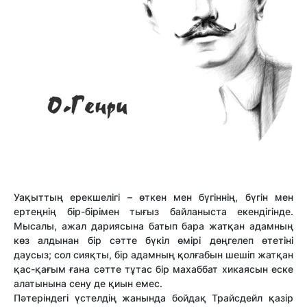
Уақыттың ерекшелігі – өткен мен бүгіннің, бүгін мен
ертеңнің бір-бірімен тығыз байланыста екендігінде.
Мысалы, ажал дариясына батып бара жатқан адамның
көз алдынан бір сәтте бүкіл өмірі дөңгелеп өтетіні
даусыз; сол сияқты, бір адамның қолғабын шешіп жатқан
қас-қағым ғана сәтте тұтас бір махаббат хикаясын еске
алатынына сену де қиын емес.
Пәтеріндегі үстелдің жанында бойдақ Трайсдейл қазір