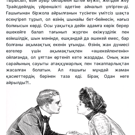
тырысып, өзін ауыр ойлармен іштей мүжіп, жегідей жеу
Трайсдейлдің үйреншікті әдетіне айналып үлгірген-ді.
Ғашығынан біржола айрылғанын түсінген үмітсіз шақта
есеңгіреп тұрып, ол өзінің шынайы бет-бейнесін, нағыз
болмысын көрді. Осы уақытқа дейін адамға көрік берер
әшекейге балап тағынып жүрген екіжүзділік пен
өзімшілдік, шын мәнінде, ешқандай да әшекей емес, бар
болғаны ақымақтық екенін ұғынды. Өзінің жан дүниесі
өзгелер үшін ақымақтықпен «әшекейленгенін»
ойлағанда, ол ұяттан өртеніп кете жаздады. Оның жан
сарайының сауыты атаққұмарлық пен тәкаппарлықтан
жасалған болатын. Ал ғашығы мұндай жаман
қасиеттердің бәрінен таза еді. Бірақ Одан неге
айрылды?!..