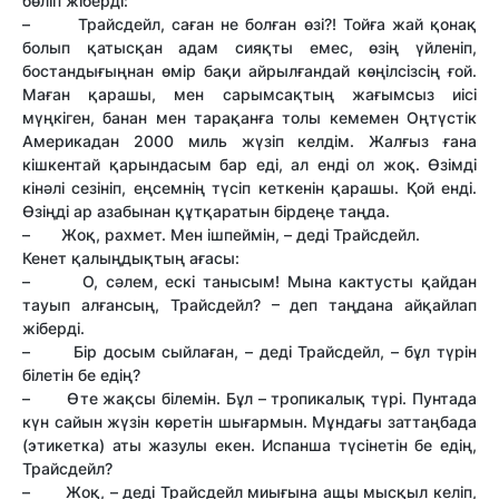
бөліп жіберді:
– Трайсдейл, саған не болған өзі?! Тойға жай қонақ
болып қатысқан адам сияқты емес, өзің үйленіп,
бостандығыңнан өмір бақи айрылғандай көңілсізсің ғой.
Маған қарашы, мен сарымсақтың жағымсыз иісі
мүңкіген, банан мен тарақанға толы кемемен Оңтүстік
Америкадан 2000 миль жүзіп келдім. Жалғыз ғана
кішкентай қарындасым бар еді, ал енді ол жоқ. Өзімді
кінәлі сезініп, еңсемнің түсіп кеткенін қарашы. Қой енді.
Өзіңді ар азабынан құтқаратын бірдеңе таңда.
– Жоқ, рахмет. Мен ішпеймін, – деді Трайсдейл.
Кенет қалыңдықтың ағасы:
– О, сәлем, ескі танысым! Мына кактусты қайдан
тауып алғансың, Трайсдейл? – деп таңдана айқайлап
жіберді.
– Бір досым сыйлаған, – деді Трайсдейл, – бұл түрін
білетін бе едің?
– Өте жақсы білемін. Бұл – тропикалық түрі. Пунтада
күн сайын жүзін көретін шығармын. Мұндағы заттаңбада
(этикетка) аты жазулы екен. Испанша түсінетін бе едің,
Трайсдейл?
– Жоқ, – деді Трайсдейл миығына ащы мысқыл келіп,