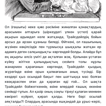
Ол (ғашығы) неке қию рәсіміне жиналған қонақтардың
арасымен алтарьға (шіркеудегі үлкен үстел) қарай
ақырын адымдап келе жатқанда, Трайсдейлдің бойын
арсыз да арзан қуаныш биледі. Өйткені, ол ғашығының
жүзінен көңілсіздік пен тұрмысқа шыққалы жатқан ер
адамға деген салқындықты көргендей болды. Алайда бұл
ең ақырғы әлсіз үміті де ақталған жоқ. Қолынан ұстаған
күйеу жігітке қалыңдықтың сезімге толы нұрлы
жанармен қарағанын көргенде, Трайсдейл қыздың
жүрегінде өзіне орын қалмағанын анық түсінді. Бір
кездері қыз осындай бақыт пен шаттыққа мас болған
көзқараспен оған да қараған еді ғой... Ол шақта
Трайсдейл бойжеткеннің өзіне өлердей ғашық екеніне
сенімді-тұғын. Ал қазір оның соңғы тіреуі құлаған менмен
көкірегі күйреп, қирап қалды. Неге бәрі осылай
аяқталды?! Олардың арасында ешқандай да ұрыс-керіс,