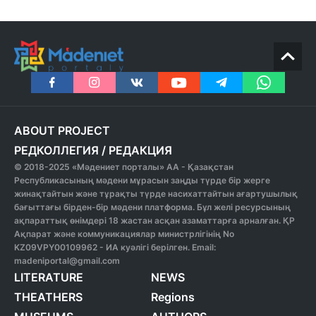
ABOUT PROJECT
РЕДКОЛЛЕГИЯ
/
РЕДАКЦИЯ
© 2018-2025 «Мәдениет порталы» АА - Қазақстан
Республикасының мәдени мұрасын заңды түрде бір жерге
жинақтайтын және тұрақты түрде насихаттайтын ағартушылық
бағыттағы бірден-бір мәдени платформа. Бұл желі ресурсының
ақпараттық өнімдері 18 жастан асқан азаматтарға арналған. ҚР
Ақпарат және коммуникациялар министрлігінің No
KZ09VPY00109962 - ИА куәлігі берілген. Email:
madeniportal@gmail.com
LITERATURE
NEWS
THEATHERS
Regions