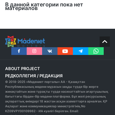
В данной категории пока нет
материалов
ABOUT PROJECT
РЕДКОЛЛЕГИЯ
/
РЕДАКЦИЯ
© 2018-2025 «Мәдениет порталы» АА - Қазақстан
Республикасының мәдени мұрасын заңды түрде бір жерге
жинақтайтын және тұрақты түрде насихаттайтын ағартушылық
бағыттағы бірден-бір мәдени платформа. Бұл желі ресурсының
ақпараттық өнімдері 18 жастан асқан азаматтарға арналған. ҚР
Ақпарат және коммуникациялар министрлігінің No
KZ09VPY00109962 - ИА куәлігі берілген. Email: