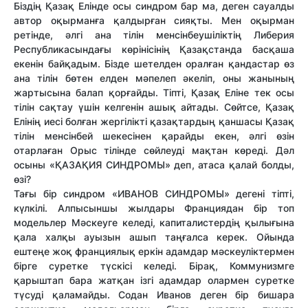
Біздің Қазақ Елінде осы синдром бар ма, деген сауалды
автор оқырманға қалдырған сияқты. Мен оқырман
ретінде, әлгі ана тілін менсінбеушіліктің Либерия
Республикасындағы көрінісінің Қазақстанда басқаша
екенін байқадым. Бізде шетелден оралған қандастар өз
ана тілін бөтен елден мәпелеп әкеліп, оны жанының
жартысына балап қорғайды. Тіпті, Қазақ Еліне тек осы
тілін сақтау үшін келгенін ашық айтады. Сөйтсе, Қазақ
Елінің иесі болған жергілікті қазақтардың қаншасы Қазақ
тілін менсінбей шекесінен қарайды екен, әлгі өзін
отарлаған Орыс тілінде сөйлеуді мақтан көреді. Дәл
осыны «ҚАЗАҚИЯ СИНДРОМЫ» деп, атаса қалай болды,
өзі?
Тағы бір синдром «ИВАНОВ СИНДРОМЫ» дегені тіпті,
күлкілі. Алпысыншы жылдары Франциядан бір топ
модельлер Мәскеуге келеді, капиталистердің қылығына
қала халқы ауызын ашып таңғалса керек. Ойында
ештеңе жоқ франциялық еркін адамдар мәскеуліктермен
бірге суретке түскісі келеді. Бірақ, Коммунизмге
қарыштап бара жатқан ізгі адамдар олармен суретке
түсуді қаламайды. Содан Иванов деген бір бишара