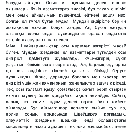
болуды айтады. Оның үш құпиясы десек, өндіріс
акциялары бүкіл азаматтарға тиесілі, бұл тауар өндірісі
мен оның айналымын күшейтеді, өйткені акция иесі
болған ел түгел бұған мүделі. Мұндай өндірісте бәрінің
жалақысы жоғары болуы заңды. Ал, бұған жетудің
алғашқы жолы елде тәуекелдікпен орасан өндірістік
өзгеріс жасау алғы шарт екен.
Міне, Швейцариялықтар осы керемет өзгерісті жасай
білген. Мұндай жағдайда, ел азаматтары түгелдей осы
өндірісті дамытуға жұмылады, күш-жігерін, бүкіл
уақытын, білімін соған сарп етеді. Ал, барлық оқу орны
да осы өндіріске тікелей қатысты білімді беруге
құлшынады. Және, дарынды балалар мен жастар өз
өндірісі үшін жан аямай оқып, жаңалықтар ашуға кіріседі.
Тек, осы ғаламат қызу қозғалысқа бағыт беріп отырған
үкімет мұның бәрін қолдайды, ақша аямайды. Сөйтіп,
халық пен үкімет адам денесі тәрізді бүтін жүйеге
айналады. Бұл айтылғандар логикаға сыйып тұр ма,
әрине соның арқасында Швейцария қоғамдық,
әлеуметтік жағдайын шешкен, енді болашақтағы
мәселелерге назар аударып тек алға жылжыйды, деген