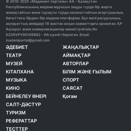
© 2018-2025 «Мәдениет порталы» АА - Қазақстан
Республикасының мәдени мұрасын заңды түрде бір жерге
жинақтайтын және тұрақты түрде насихаттайтын ағартушылық
бағыттағы бірден-бір мәдени платформа. Бұл желі ресурсының
ақпараттық өнімдері 18 жастан асқан азаматтарға арналған. ҚР
Ақпарат және коммуникациялар министрлігінің No
KZ09VPY00109962 - ИА куәлігі берілген. Email:
madeniportal@gmail.com
ӘДЕБИЕТ
ЖАҢАЛЫҚТАР
ТЕАТР
АЙМАҚТАР
МУЗЕЙ
АВТОРЛАР
КІТАПХАНА
БІЛІМ ЖӘНЕ ҒЫЛЫМ
МУЗЫКА
СПОРТ
КИНО
САЯСАТ
БЕЙНЕЛЕУ ӨНЕРІ
Қоғам
САЛТ-ДӘСТҮР
ТУРИЗМ
РЕФЕРАТТАР
ТЕСТТЕР