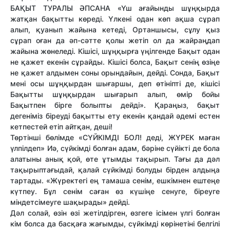
БАҚЫТ ТУРАЛЫ ӘПСАНА «Үш ағайынды шұңқырда
жатқан бақытты көреді. Үлкені одан көп ақша сұрап
алып, қуанып жайына кетеді, Ортаншысы, сұлу қыз
сұрап оған да әп-сәтте қолы жетіп ол да жайраңдап
жайына жөнеледі. Кішісі, шұңқырға үңілгенде Бақыт одан
не қажет екенін сұрайды. Кішісі болса, Бақыт сенің өзіңе
не қажет алдымен соны орындайын, дейді. Сонда, Бақыт
мені осы шұңқырдан шығаршы, деп өтініпті де, кішісі
Бақытты шұңқырдан шығарып алып, өмір бойы
Бақытпен бірге болыпты дейді». Қараңыз, бақыт
дегеніміз біреуді бақытты ету екенін қандай әдемі естен
кетпестей етіп айтқан, деші!
Төртінші бөлімде «СҮЙКІМДІ БОЛ! деді, ЖҮРЕК маған
үлпілдеп» Иә, сүйкімді болған адам, бәріне сүйікті де бола
алатыны анық қой, өте ұтымды тақырып. Тағы да дәл
тақырыптағыдай, қалай сүйкімді болуды бірден алдыңа
тартады. «Жүректегі ең тамаша сенім, ешкімнен ештеңе
күтпеу. Бұл сенім саған өз күшіңе сенуге, біреуге
міндетсімеуге шақырады» дейді.
Дәл солай, өзін өзі жетілдірген, өзгеге ісімен үлгі болған
кім болса да басқаға жағымды, сүйкімді көрінетіні белгілі