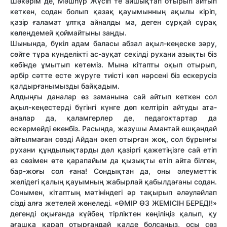
Шәкәрім де, Мәшһүр Жүсіп те айшықтап отырып айтып
кеткен, содан болып қазақ қауымынның ақылы кіріп,
қазір ғаламат ұлтқа айналды ма, деген сұрқай сұрақ
көлеңдемей қоймайтыны заңды.
Шынында, бүкіл адам баласы абзал ақыл-кеңеске зәру,
сөйте тұра күнделікті ас-ауқат секілді рухани азықты біз
көбінде ұмытып кетеміз. Мына кітапты оқып отырып,
әрбір сәтте есте жүруге тиісті көп нәрсені біз ескерусіз
қалдырғанымызды байқадым.
Алдыңғы даналар өз заманына сай айтып кеткен сол
ақыл-кеңестерді бүгінгі күнге дөп келтіріп айтуды ата-
аналар да, қаламгерлер де, педагоктартар да
ескермейді екенбіз. Расында, жазушы Амантай ешқандай
айтылмаған сөзді Айдан әкеп отырған жоқ, сол бұрынғы
рухани құндылықтарды дәл қазіргі қажетіңізге сай етіп
өз сөзімен өте қарапайым да қызықты етіп айта білген,
бар-жоғы сол ғана! Сондықтан да, оны әлеуметтік
желідегі қалың қауымның жабырлай қабылдағаны содан.
Сонымен, кітаптың мәтініндегі әр тақырып әләуләйлап
сізді алға жетелей жөнеледі. «ӨМІР ӨЗ ЖЕМІСІН БЕРЕДІ!»
дегенді оқығанда күйбең тірліктен көңіліңіз қалып, қу
ағашқа қарап отырғандай қалде болсаңыз, осы сөз