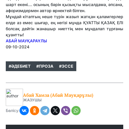
шарт екені.... осының бәрін қызықты мысалдама, әпсана,
афоризмдермен автор өрнектей білген.
Мұндай кітаптың неше түрін жазып жатқан қаламгерлер
елде аз емес шығар, ең негізі мұнда ҚУАТТЫ ҚАЗАҚ ЕЛІ
болсақ дейтін жанашыр ниеттің мен мұндалап тұрғаны
қуантты!
АБАЙ МАУҚАРАҰЛЫ
09-10-2024
#ӘДЕБИЕТ
#ПРОЗА
#ЭССЕ
​​Абай Хамза (Абай Мауқарұлы)
ЖАЗУШЫ
Бөлісу: