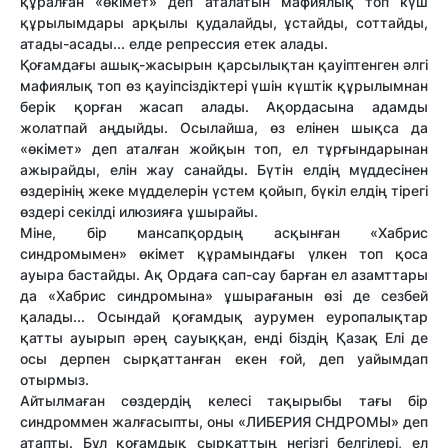
құралған «өкімет» деп аталатын мафиялық топ күш
құрылымдары арқылы қудалайды, ұстайды, соттайды,
атады-асады... елде репрессия етек алады.
Қоғамдағы ашық-жасырын қарсылықтан қауіптенген әлгі
мафиялық топ өз қауіпсіздіктері үшін күштік құрылымнан
берік қорған жасап алады. Ақордасына адамды
жолатпай аңдыйды. Осылайша, өз елінен шықса да
«өкімет» деп аталған жойқын топ, ел тұрғындарынан
ажырайды, елін жау санайды. Бүтін елдің мүддесінен
өздерінің жеке мүдделерін үстем қойып, бүкіл елдің тірегі
өздері секілді илюзияға ұшырайы.
Міне, бір мансапқордың асқынған «Хабрис
синдромымен» өкімет құрамындағы үлкен топ қоса
ауыра бастайды. Ақ Ордаға сап-сау барған ел азамттары
да «Хабрис синдромына» ұшырағанын өзі де сезбей
қалады... Осындай қоғамдық аурумен еуропалықтар
қатты ауырып әрең сауыққан, енді біздің Қазақ Елі де
осы дерпен сырқаттанған екен ғой, деп уайымдап
отырмыз.
Айтылмаған сөздердің келесі тақырыбы тағы бір
синдроммен жалғасыпты, оны «ЛИБЕРИЯ СНДРОМЫ» деп
атапты. Бұл қоғамдық сырқаттың негізгі белгілері, ел