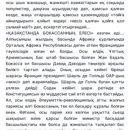
осы шын жанашыр, жанкешті азаматтарын ең соңында
популистер, даңғаза шуылдақтар деп, қамсыз қалған
кезде, жаңа отаршылдар қамсыз қазекеңдерді «тойға
айналдырып» қойып өздері «иесіз қалған қойға қол
салмай ма!?» деп, ескертіп отырғандай...
«ҚАЗАҚСТАНДА БОКАССАННЫҢ ЕЛЕСІ» кезген еді....
Алпысыншы жылдың басында Африка құрлығында
Орталық Африка Республикасы деген атпен Франциядан
тәуелсіздік алған ел болды. Осы елдің Ұлттық
Армиясының Бас штаб басшысы болған Жан Бэдэль
Бокасса ел басшысы Дэвид Дакодан төңкеріс арқылы
билікті тартып алады. Оның осыдан кейінгі бірінші
шарасы Франция президенті Шарль де Голльді ОАР-дың
«әкесі» деп жариялайды. (Шарль де Голль бүған қатты
ұялған дейді) Содан кейінгі шара ретінде ел
Конституциясын өз мүддесіне сай етіп өзгерте бастайды.
Ал, осы елдің Әлеуметтік-революциялық атты жалғыз
париясы әлгі Бокассаның тек ел басқару құралы болған
екен. Өйткені, осы пария кез келген уақытта сьезд
шақырып өзіне қарсы болған министр басқадай
басшылықтағы кім болса да жиналыста талқылап бас