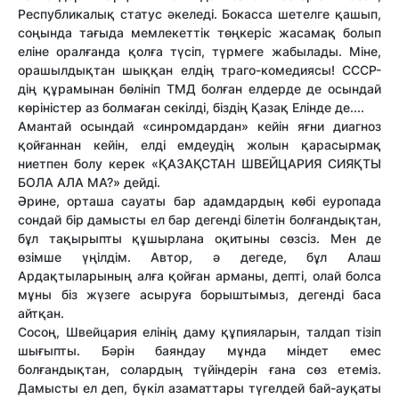
Республикалық статус әкеледі. Бокасса шетелге қашып,
соңында тағыда мемлекеттік төңкеріс жасамақ болып
еліне оралғанда қолға түсіп, түрмеге жабылады. Міне,
орашылдықтан шыққан елдің траго-комедиясы! СССР-
дің құрамынан бөлініп ТМД болған елдерде де осындай
көріністер аз болмаған секілді, біздің Қазақ Елінде де....
Амантай осындай «синромдардан» кейін яғни диагноз
қойғаннан кейін, елді емдеудің жолын қарасырмақ
ниетпен болу керек «ҚАЗАҚСТАН ШВЕЙЦАРИЯ СИЯҚТЫ
БОЛА АЛА МА?» дейді.
Әрине, орташа сауаты бар адамдардың көбі еуропада
сондай бір дамысты ел бар дегенді білетін болғандықтан,
бұл тақырыпты құшырлана оқитыны сөзсіз. Мен де
өзімше үңілдім. Автор, ә дегеде, бұл Алаш
Ардақтыларының алға қойған арманы, депті, олай болса
мұны біз жүзеге асыруға борыштымыз, дегенді баса
айтқан.
Сосоң, Швейцария елінің даму құпияларын, талдап тізіп
шығыпты. Бәрін баяндау мұнда міндет емес
болғандықтан, солардың түйіндерін ғана сөз етеміз.
Дамысты ел деп, бүкіл азаматтары түгелдей бай-ауқаты