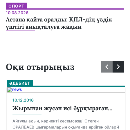
СПОРТ
10.08.2026
Астана қайта оралды: ҚПЛ-дің үздік
үштігі анықталуға жақын
Оқи отырыңыз
ӘДЕБИЕТ
10.12.2018
Жырынан жусан исі бұрқыраған…
Айтулы ақын, көрнекті көсемсөзші Өтеген
ОРАЛБАЕВ шығармаларын оқығанда өрбіген ойларЯ