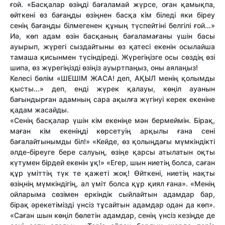
ғой. «Басқалар өзіңді бағаламай жүрсе, оған қамықпа,
өйткені өз бағаңды өзіңнен басқа кім біледі яки біреу
сенің бағаңды білмегенен құның түспейтіні белгілі ғой...»
Иә, көп адам өзін басқаның бағаламағаны үшін басы
ауырып, жүрегі сыздайтыны өз қатесі екенін осылайша
тамаша қисынмен түсіндіреді. Жүрегіңізге осы сөздің өзі
шипа, өз жүрегіңізді өзіңіз ауыртпаңыз, оны аялаңыз!
Келесі бөлім «ШЕШІМ ЖАСА! деп, АҚЫЛ менің қолымды
қысты...» деп, енді жүрек қалауы, көңіл ауанын
бағындырған адамның сара ақылға жүгінуі керек екеніне
қадам жасайды.
«Сенің басқалар үшін кім екеніңе мән бермеймін. Бірақ,
маған кім екеніңді көрсетуің арқылы ғана сені
бағалайтынымды біл!» «Кейде, өз қолыңдағы мүмкіндікті
әлде-біреуге бере салуың, өзіңе қарсы атылатын оқты
күтумен бірдей екенін ұқ!» «Егер, шын ниетің болса, саған
құр үміттің түк те қажеті жоқ! Өйткені, ниетің нақты
өзіңнің мүмкіндігің, ал үміт болса құр қиял ғана». «Менің
ойларыма сөзімен еркіндік сыйлайтын адамдар бар,
бірақ әрекетімізді үнсіз тұсайтын адамдар одан да көп».
«Саған шын көңіл бөлетін адамдар, сенің үнсіз кезіңде де