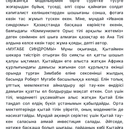
сержантқа модельермен бірге суретке түсуге
жоғарыдан бұйық түседі, әлгі соры қайнаған солдат
капиталист келіншектерден шошығаны сонша, фотаға
көзін тас жұмып түскен екен. Міне, мұндай «Иванов
синдромы» Қазақстанда басқаша көріністе екенін,
баяғыдағы «Коммунизмге Орыс тілі арқылы жетеміз»
деген сенімнен әлі шыға алмаған қазақтар өз Ана Тілі
алдына келсе көзін тарс жұма қояды, депті автор.
«МУГАБЕ СИНДРОМЫ» Мұны оқығанда, Қытаймен
шекара тиістіріп отырған біз сияқты ел қатты шошып
қалуы ықтимал. Қытайдан өте алыста жатқан Африка
құрлығындағы дамысы жағынан сол құрлықта екінші
орында тұрған Зимбабе еліне сексенінші жылдың
басында Роберт Мугабе басшылыққа келеді. Елін толық
ұлттық мемлекетке айналдыру әрі тау-кен өндірісі
дамыған қуатты ел болдыруды мақсат еткен. Сол үшін
тілі, мәдениеті ұқсамайтын алыс жатқан Қытай Елін
таңдап сол елдің бүкіл ұстанымын қабылдайды. Орта
мектептерінде қытай тілін үйретіп, оның мәдениетін де
насихаттайды. Мұндай ақкөңіл серіктес үшін Қытай тау-
кен саласына аямай инвестиция салады. Әйтседе,
нәтиже басқаша болып шығады, пайданың көбі Қытайға