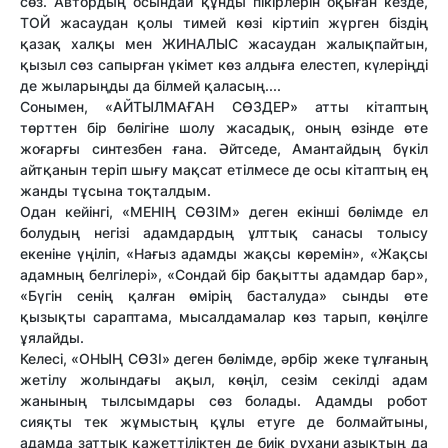
сөз. Автордың осындай құнды пікірлерін оқыған кезде,
ТОЙ жасаудан қолы тимей көзі кіртиіп жүрген біздің
қазақ халқы мен ЖИНАЛЫС жасаудан жалықпайтын,
қызыл сөз сапырған үкімет көз алдыға елестеп, күлеріңді
де жыларыңды да білмей қаласың....
Сонымен, «АЙТЫЛМАҒАН СӨЗДЕР» атты кітаптың
төрттен бір бөлігіне шолу жасадық, оның өзінде өте
жоғарғы синтезбен ғана. Әйтcеде, Амантайдың бүкіл
айтқанын теріп шығу мақсат етілмесе де осы кітаптың ең
жанды тұсына тоқталдым.
Одан кейінгі, «МЕНІҢ СӨЗІМ» деген екінші бөлімде ел
болудың негізі адамдардың ұлттық санасы толысу
екеніне үңіліп, «Нағыз адамды жақсы көремін», «Жақсы
адамның белгілері», «Сондай бір бақытты адамдар бар»,
«Бүгін сенің қалған өмірің басталуда» сынды өте
қызықты сараптама, мысалдамалар көз тарып, көңілге
ұялайды.
Келесі, «ОНЫҢ СӨЗІ» деген бөлімде, әрбір жеке тұлғаның
жетілу жолындағы ақыл, көңіл, сезім секілді адам
жанының тылсымдары сөз болады. Адамды робот
сияқты тек жұмыстың құлы етуге де болмайтыны,
адамда заттық қажеттіліктен де биік рухани азықтың да