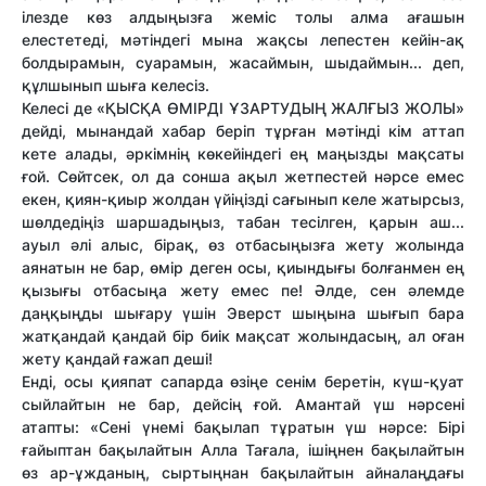
ілезде көз алдыңызға жеміс толы алма ағашын
елестетеді, мәтіндегі мына жақсы лепестен кейін-ақ
болдырамын, суарамын, жасаймын, шыдаймын... деп,
құлшынып шыға келесіз.
Келесі де «ҚЫСҚА ӨМІРДІ ҰЗАРТУДЫҢ ЖАЛҒЫЗ ЖОЛЫ»
дейді, мынандай хабар беріп тұрған мәтінді кім аттап
кете алады, әркімнің көкейіндегі ең маңызды мақсаты
ғой. Сөйтсек, ол да сонша ақыл жетпестей нәрсе емес
екен, қиян-қиыр жолдан үйіңізді сағынып келе жатырсыз,
шөлдедіңіз шаршадыңыз, табан тесілген, қарын аш...
ауыл әлі алыс, бірақ, өз отбасыңызға жету жолында
аянатын не бар, өмір деген осы, қиындығы болғанмен ең
қызығы отбасыңа жету емес пе! Әлде, сен әлемде
даңқыңды шығару үшін Эверст шыңына шығып бара
жатқандай қандай бір биік мақсат жолындасың, ал оған
жету қандай ғажап деші!
Енді, осы қияпат сапарда өзіңе сенім беретін, күш-қуат
сыйлайтын не бар, дейсің ғой. Амантай үш нәрсені
атапты: «Сені үнемі бақылап тұратын үш нәрсе: Бірі
ғайыптан бақылайтын Алла Тағала, ішіңнен бақылайтын
өз ар-ұжданың, сыртыңнан бақылайтын айналаңдағы