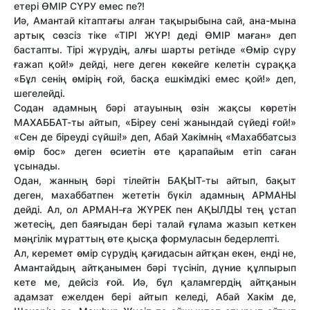
етері ӨМІР СҮРУ емес пе?!
Иә, Амантай кітаптағы алған тақырыбына сай, ана-мына
артық сөзсіз тіке «ТІРІ ЖҮР! деді ӨМІР маған» деп
бастапты. Тірі жүрудің, алғы шарты ретінде «Өмір сүру
ғажап қой!» дейді, неге деген көкейге келетін сұраққа
«Бұл сенің өмірің ғой, басқа ешкімдікі емес қой!» деп,
шегелейді.
Содан адамның бәрі атауының өзін жақсы көретін
МАХАББАТ-ты айтып, «Біреу сені жанындай сүйеді ғой!»
«Сен де біреуді сүйші!» деп, Абай Хакімнің «Махаббатсыз
өмір бос» деген өсиетін өте қарапайым етіп саған
ұсынады.
Одан, жанның бәрі тілейтін БАҚЫТ-ты айтып, бақыт
деген, махаббатпен жететін бүкіл адамның АРМАНЫ
дейді. Ал, ол АРМАН-ға ЖҮРЕК пен АҚЫЛДЫ тең ұстап
жетесің, деп баяғыдан бері талай ғұлама жазып кеткен
мәңгілік мұраттың өте қысқа формуласын бедерлепті.
Ал, керемет өмір сүрудің қағидасын айтқан екен, енді не,
Амантайдың айтқанымен бәрі түсініп, дүние құлпырып
кете ме, дейсіз ғой. Иә, бұл қаламгердің айтқанын
адамзат ежелден бері айтып келеді, Абай Хакім де,