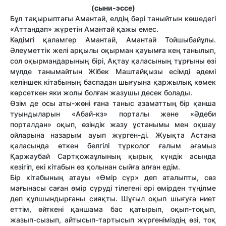
(сыни-эссе)
Бұл тақырыптағы Амантай, елдің бәрі таныйтын көшедегі
«Аттандап» жүретін Амантай қажы емес.
Кәдімгі қаламгер Амантай, Амантай Тойшыбайұлы.
Әлеуметтік желі арқылы оқырман қауымға кең танылып,
сол оқырмандарының бірі, Ақтау қаласының тұрғыны өзі
мүлде танымайтын Жібек Маштайқызы есімді әдемі
келіншек кітабының баспадан шығуына қаржылық көмек
көрсеткен яки жолы болған жазушы десек болады.
Өзім де осы аты-жөні ғана таныс азаматтың бір қанша
туындыларын «Абай-кз» порталы және «Әдеби
порталдан» оқып, өзіндік жазу ұстанымы мен оқшау
ойларына назарым ауып жүрген-ді. Жуықта Астана
қаласында өткен белгілі түрколог ғалым ағамыз
Қаржаубай Сартқожаұлының қырық күндік асында
кезігіп, екі кітабын өз қолынан сыйға алған едім.
Бір кітабының атауы «Өмір сүр» деп аталыпты, сөз
мағынасы саған өмір сүруді тілегені әрі өмірден түңілме
деп құлшындырғаны сияқты. Шұғыл оқып шығуға ниет
еттім, өйткені қаншама бас қатырып, оқып-тоқып,
жазып-сызып, айтысып-тартысып жүргеніміздің өзі, тоқ