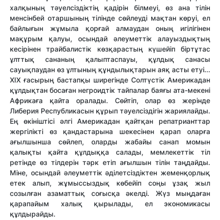
халқының тәуелсіздіктің қадірін білмеуі, өз ана тілін
менсінбей отаршының тілінде сөйлеуді мақтан көруі, ел
байлығын жұмыла қорғай алмаудан оның игілігінен
мақұрым қалуы, осындай әлеуметтік алауыздықтың
кесірінен трайбалистік көзқарастың күшейіп біртұтас
ұлттық сананың қалыптаспауы, құлдық санасы
сауықпаудан өз ұлтының құндылықтарын аяқ асты етуі...
ХІХ ғасырың бастапқы ширегінде Солтүстік Америкадан
құлдықтан босаған негроидтік тайпалар баяғы ата-мекені
Африкаға қайта оралады. Сөйтіп, олар өз жерінде
Либерия Республикасын құрып тәуелсіздігін жариялайды.
Ең өкініштісі әлгі Америкадан қайтқан репатрианттар
жергілікті өз қандастарына шекесінен қарап оларға
ағылшынша сөйлеп, оларды жабайы санап момын
қалықты қайта құлдыққа салады, мемлекеттік тіл
ретінде өз тілдерін тәрк етіп ағылшын тілін таңдайды.
Міне, осындай әлеуметтік әділетсіздіктен жеменқорлық
етек алып, жұмыссыздық көбейіп соңы ұзақ жыл
созылған азаматтық соғысқа әкелді. Жүз мыңдаған
қарапайым халық қырылады, ел экономикасы
құлдырайды.