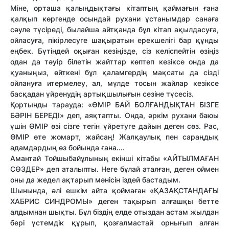
Міне, орташа қалыңдықтағы кітаптың қаймағын ғана
қалқып көргенде осындай рухани ұстанымдар санаға
сәуле түсіреді, былайша айтқанда бұл кітап ақылдасуға,
ойласуға, пікірлесуге шақыратын ерекшелігі бар құнды
еңбек. Бүтіндей оқыған кезіңізде, сіз келіспейтін өзіңіз
одан да тәуір білетін жайттар көптеп кезіксе онда да
қуаныңыз, өйткені бұл қаламгердің мақсаты да сізді
ойлануға итермелеу, ал, мүлде тосын жайлар кезіксе
басқадан үйренудің артықшылығын сезіне түсесіз.
Қортынды тарауда: «ӨМІР БАЙ БОЛҒАНДЫҚТАН БІЗГЕ
БӘРІН БЕРЕДІ» деп, аяқтапты. Онда, әркім рухани баюы
үшін ӨМІР өзі сізге тегін үйретуге дайын деген сөз. Рас,
ӨМІР өте жомарт, жайсаң! Жалқаулық пен сараңдық
адамдардың өз бойында ғана....
Амантай Тойшыбайұлының екінші кітабы «АЙТЫЛМАҒАН
СӨЗДЕР» деп аталыпты. Неге бұлай аталған, деген оймен
оны да жедел ақтарып мәнісін іздей бастадым.
Шынында, әлі ешкім айта қоймаған «ҚАЗАҚСТАНДАҒЫ
ХАБРИС СИНДРОМЫ» деген тақырып алғашқы бетте
алдымнан шықты. Бұл біздің елде отыздан астам жылдан
бері үстемдік құрып, қозғалмастай орнығып алған