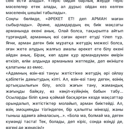
сені ести алады». «Теріс ойдан барлық жерде теріс
мәселелер етек алады, ал дұрыс ойдан кез келген
мәселенің шешімі табылады».
Соңғы бөлімде, «ӘРЕКЕТ ЕТ! деп АРМАН маған
сыбырлады». Әрине, адамдардың ең биік мақсаты
арманында екені анық. Олай болса, тақырыпта айтып
тұрғандай, арманның өзі саған әркет етуді тілеп тұр.
Яғни, арман деген биік мұратқа жетудің межесі болса,
оған жете алудың жалғыз амалы әрекет ете білу екені
айдан анық. Бірақ, көп адам құр армандаумен өмірін
өткізіп, өлім алдында арманыма жетпедім, деп өкініште
қалатыны аз емес.
«Адамның өзін-өзі тануы жетістікке жетудің әрі ойлау
қабілетін дамытудың кілті. Ал, өзін-өзі тану деген, өзінің
артықшылығын білу, әлсіз жағын тану, жамандық
жағыңды байқау, өз көңіл-күйіңінің бабын табу...
Осыларды біліп қана қоймай басқарған кезде мақсаттар
орындалып, жетістіктер молайып, арман биіктейді. Ал,
өзің эмоцияңды тізгіндеген, бір қалыпты мінезді, жаны
тыныш адамға айналасың...». «Бола ма, болмай ма, деген
күмәнді таста! Тек, болады, деп кіріс, сонда өзіңді де,
өзгені де жеңесің!»