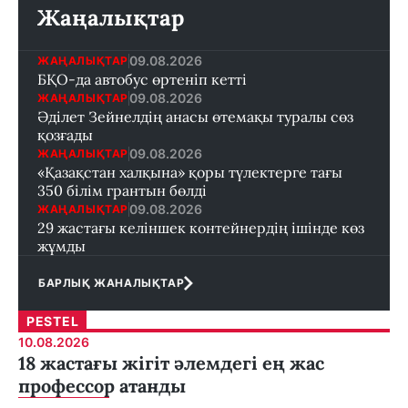
Жаңалықтар
09.08.2026
ЖАҢАЛЫҚТАР
БҚО-да автобус өртеніп кетті
09.08.2026
ЖАҢАЛЫҚТАР
Әділет Зейнелдің анасы өтемақы туралы сөз
қозғады
09.08.2026
ЖАҢАЛЫҚТАР
«Қазақстан халқына» қоры түлектерге тағы
350 білім грантын бөлді
09.08.2026
ЖАҢАЛЫҚТАР
29 жастағы келіншек контейнердің ішінде көз
жұмды
БАРЛЫҚ ЖАНАЛЫҚТАР
PESTEL
10.08.2026
18 жастағы жігіт әлемдегі ең жас
профессор атанды