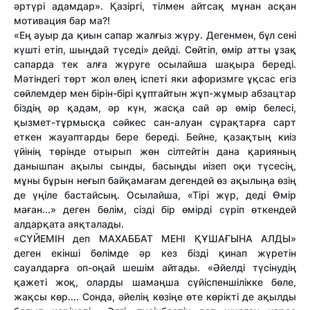
әртүрі адамдар». Қазіргі, тілмен айтсақ мұнан асқан
мотивация бар ма?!
«Ең ауыр да қиын сапар жалғыз жүру. Дегенмен, бұл сені
күшті етіп, шыңдай түседі» дейді. Сөйтіп, өмір атты ұзақ
сапарда тек алға жүруге осылайша шақыра береді.
Мәтіндегі төрт жол өлең іспеті яки афоризмге ұқсас егіз
сөйлемдер мен бірін-бірі құптайтын жұп-жұмыр абзацтар
біздің әр қадам, әр күн, жасқа сай әр өмір белесі,
қызмет-тұрмысқа сәйкес сан-алуан сұрақтарға сарт
еткен жауаптарды бере береді. Бейне, қазақтың киіз
үйінің төрінде отырып жөн сілтейтін дана қарияның
данышпан ақылы сынды, басыңды иізеп оқи түсесің,
мұны бұрын неғып байқамағам дегендей өз ақылыңа өзің
де үңіле бастайсың. Осылайша, «Тірі жүр, деді Өмір
маған...» деген бөлім, сізді бір өмірді сүріп өткендей
алдарқата аяқталады.
«СҮЙЕМІН деп МАХАББАТ МЕНІ ҚҰШАҒЫНА АЛДЫ»
деген екінші бөлімде әр кез бізді қинап жүретін
сауалдарға оп-оңай шешім айтады. «Әйелді түсінудің
қажеті жоқ, оларды шамаңша сүйіспеншілікке бөле,
жақсы көр.... Сонда, әйелің көзіңе өте көрікті де ақылды