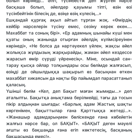
болып көрінеді... Әлгі, түсінбестік деп жүрген нәрсе
басқаша болып, әйелдер қауымы тіпті, өзін өзі
түсінбейтінін білесің де, өзіңе өзің күлесің...»
Ешқандай құрғақ ақыл айтып тұрған жоқ. «Өмірдің
кейбір нәрселерін түсіну емес, сезіну керек екен....
Махаббат та соның бірі». «Ер адамның шынайы күші мен
қуаты оның жанында отырған әйелдің күлімсіреуінен
көрінеді», «Не болса да нартәуекел үйлен, жақсы әйел
жолықса жұлдызың жарқырайды, жаман әйел кездессе
жарасып өмір сүруді үйренесің». Міне, осындай сан-
тарау қысқа ойлар толқындары осы бөлімде жалғасып,
өзіңді де ойшылдыққа шақырып өз басыңнан өткен
махаббат хикаясын да нақты бір пайымдап парасаттанып
қаласың.
Үшінші бөлім «Кел, деп Бақыт маған жымиды...» деп
аталыпты. Бақытқа анықтама берілмейді, тағы да тосын
пікір алдыңнан шығады: «Барлық адам Жастық шақты
көргенімен, бақыттылар ғана Қарттыққа жетеді...».
«Жанашыр адамдарыңмен бөліскенде ғана көбейетін
жалғыз нәрсе бар, ол БАҚЫТ». «БАҚЫТ деген мәуелі
ағшты өз бақшаңда ғана егіп көктетесің, басқаның
бақшасында емес!».