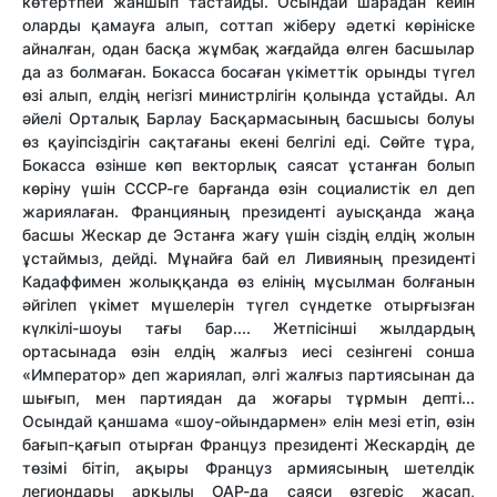
көтертпей жаншып тастайды. Осындай шарадан кейін
оларды қамауға алып, соттап жіберу әдеткі көрініске
айналған, одан басқа жұмбақ жағдайда өлген басшылар
да аз болмаған. Бокасса босаған үкіметтік орынды түгел
өзі алып, елдің негізгі министрлігін қолында ұстайды. Ал
әйелі Орталық Барлау Басқармасының басшысы болуы
өз қауіпсіздігін сақтағаны екені белгілі еді. Сөйте тұра,
Бокасса өзінше көп векторлық саясат ұстанған болып
көріну үшін СССР-ге барғанда өзін социалистік ел деп
жариялаған. Францияның президенті ауысқанда жаңа
басшы Жескар де Эстанға жағу үшін сіздің елдің жолын
ұстаймыз, дейді. Мұнайға бай ел Ливияның президенті
Кадаффимен жолыққанда өз елінің мұсылман болғанын
әйгілеп үкімет мүшелерін түгел сүндетке отырғызған
күлкілі-шоуы тағы бар.... Жетпісінші жылдардың
ортасынада өзін елдің жалғыз иесі сезінгені сонша
«Император» деп жариялап, әлгі жалғыз партиясынан да
шығып, мен партиядан да жоғары тұрмын депті...
Осындай қаншама «шоу-ойындармен» елін мезі етіп, өзін
бағып-қағып отырған Француз президенті Жескардің де
төзімі бітіп, ақыры Француз армиясының шетелдік
легиондары арқылы ОАР-да саяси өзгеріс жасап,