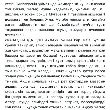
кетіп, Зимбабвенің үкіметінде жемқорлық күшейіп азғана
топ байып, халық мүлде кедейленіп, қылмыс өршіп...
инфланция өскені сонша Мугабенің 1 триллион ақшасы 1
долларға тең болады. Яғни, Мугабе мырза елін Қытайға
сатып жібергенін өзі де білмейтіндей күйге түсіп
тоқсаннан асқан жасында жуық жылдары дүниеден
өткен екен.
«ҚАЗАҚСТАНДА ҚҰС АУЛАУ» ойыны бар ма?! Бұл да
үрейлі тақырып, алыс сапардан шаршап келіп тынығып
жатқан (отаршылдықтан жаңа құтылып қуанып жатқан
бишара ел десе де болады) құстарды айлакер аңшы
түгел қырып алу үшін, әлгі құстардың күзетшісін келіп
шошытады, күзетші құс қиқулап хабар бергенде аңшы
тым-тырыс жата қалады. Оянған құстар қатер болса
жедел ұшып қашуға қамданбақ болып тың-тыңдаса тып-
тыныш. Аңшы солайша қанша рет құстардың мазасын
алады, соңында ашуланған құстар әлгі «ақымақ»
күзетшісін талап, шоқып өлтіріп тастап терең ұйқыға
батқанда зымиян аңшы оларды түгел қырып салады.
Автор, мұнда еліміздегі ұлшыл, патриот, белсенділерді
сол күзетші құсқа теңеп отырған сыңайлы. Аңқау халық