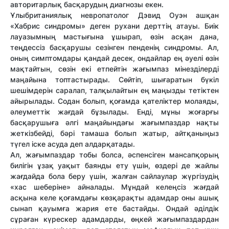
авторитарлық басқарудың диагнозы екен.
Ұлыбританиялық невропатолог Дэвид Оуэн ашқан
«Хабрис синдромы» деген рухани дерттің атауы. Биік
лауазымның мастығына ұшырап, өзін асқан дана,
теңдессіз басқарушы сезінген пенденің синдромы. Ал,
оның симптомдары қандай десек, ондайлар ең әуелі өзін
мақтайтын, сөзін екі етпейтін жағымпаз мінезділерді
маңайына топтастырады. Сөйтіп, шығаратын бүкіл
шешімдерін саралап, талқылайтын ең маңызды тетіктен
айырылады. Содан болып, қоғамда қателіктер молаяды,
әлеуметтік жағдай бұзылады. Енді, мұны жоғарғы
басқарушыға әлгі маңайындағы жағымпаздар нақты
жеткізбейді, бәрі тамаша болып жатыр, айтқаныңыз
түгел іске асуда деп алдарқатады.
Ал, жағымпаздар тобы болса, әспенсіген мансапқорың
билігін ұзақ уақыт баянды ету үшін, өздері де жайлы
жағдайда бола беру үшін, жалған сайлаулар жүргізудің
«хас шеберіне» айналады. Мұндай келеңсіз жағдай
асқына келе қоғамдағы көзқарақты адамдар оны ашық
сынап қауымға жария ете бастайды. Ондай әділдік
сұраған күрескер адамдарды, өңкей жағымпаздардан