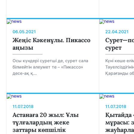
06.05.2021
22.04.2021
Жеңіс Кәкенұлы. Пикассо
Сурет—по
аңызы
сурет
Осы күндері суретші де, сурет сала
Күні кеше ел
білмейтін әлеумет те – «Пикассо»
Тәуелсіздігі
десе-ақ қ...
Қарағанды об
11.07.2018
11.07.2018
Астанаға 20 жыл: Ұлы
Қытайда 
тұлғалардың жеке
мұрасы: 
заттары көпшілік
жауһарла