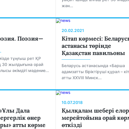
жән...
20.02.2021
эзия. Поэзия—
Кітап көрмесі: Беларус
астанасы төрінде
Қазақстан павильоны
імізде тұңғыш рет ҚР
нің 30 жылдығына орай
Беларусь астанасында «Барша
лысы әкімдігі мәдение...
адамзатты біріктіруші құрал – кі
атты ХXVІІІ Минск...
10.07.2018
«Ұлы Дала
Қылқалам шебері елор
зергерлік өнер
мерейтойына орай көр
ры» атты көрме
өткізді