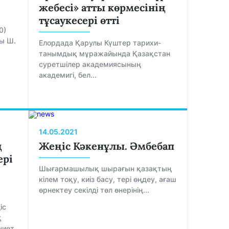
жебесі» атты көрмесінің
тұсаукесері өтті
0)
ы Ш.
Елордада Қарулы Күштер тарихи-
танымдық мұражайында Қазақстан
суретшілер академиясының
академигі, бел...
14.05.2021
ң
Жеңіс Кәкенұлы. Әмбебап
ері
Шығармашылық шырағын қазақтың
кілем тоқу, киіз басу, тері өңдеу, ағаш
өрнектеу секілді төл өнерінің...
іс
қ
ниет