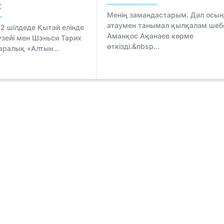
ы
Менің замандастарым. Дәл осын
атаумен танымал қылқалам шеб
2 шілдеде Қытай елінде
Аманқос Ақанаев көрме
зейі мен Шэньси Тарих
өткізді.&nbsp...
аралық «Алтын...