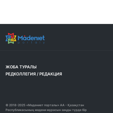
ЖОБА ТУРАЛЫ
РЕДКОЛЛЕГИЯ
/
РЕДАКЦИЯ
© 2018-2025 «Мәдениет порталы» АА - Қазақстан
Республикасының мәдени мұрасын заңды түрде бір