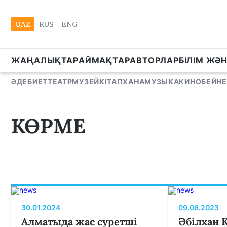
QAZ
RUS
ENG
ЖАҢАЛЫҚТАР
АЙМАҚТАР
АВТОРЛАР
БІЛІМ ЖӘ
ӘДЕБИЕТ
ТЕАТР
МУЗЕЙ
КІТАПХАНА
МУЗЫКА
КИНО
БЕЙНЕ
КӨРМЕ
30.01.2024
09.06.2023
Алматыда жас суретші
Әбілхан 