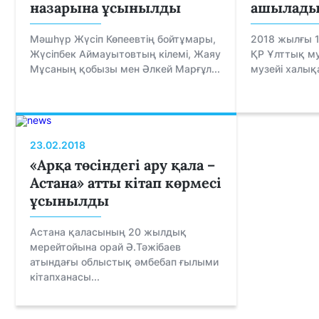
назарына ұсынылды
ашылад
Мәшһүр Жүсіп Көпеевтің бойтұмары,
2018 жылғы 1
Жүсіпбек Аймауытовтың кілемі, Жаяу
ҚР Ұлттық му
Мұсаның қобызы мен Әлкей Марғұл...
музейі халық
23.02.2018
«Арқа төсіндегі ару қала –
Астана» атты кітап көрмесі
ұсынылды
Астана қаласының 20 жылдық
мерейтойына орай Ә.Тәжібаев
атындағы облыстық әмбебап ғылыми
кітапханасы...