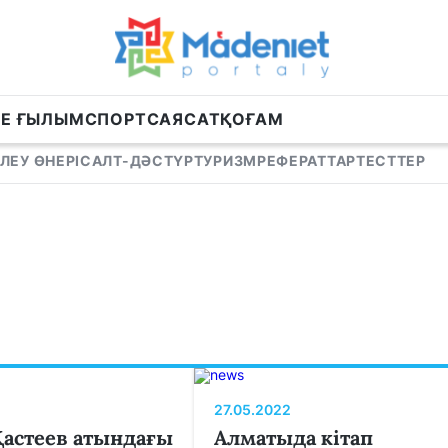
НЕ ҒЫЛЫМ
СПОРТ
САЯСАТ
ҚОҒАМ
ЛЕУ ӨНЕРІ
САЛТ-ДӘСТҮР
ТУРИЗМ
РЕФЕРАТТАР
ТЕСТТЕР
27.05.2022
Қастеев атындағы
Алматыда кітап