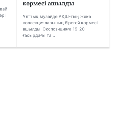
көрмесі ашылды
дай
ері
Ұлттық музейде АҚШ-тың жеке
коллекцияларының бірегей көрмесі
ашылды. Экспозицияға 19-20
ғасырдағы та...