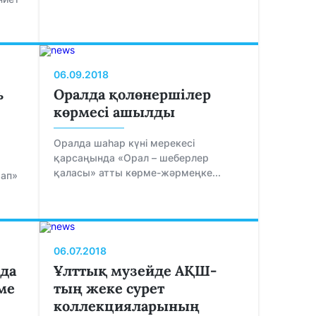
06.09.2018
ь
Оралда қолөнершілер
көрмесі ашылды
Оралда шаһар күні мерекесі
қарсаңында «Орал – шеберлер
қаласы» атты көрме-жәрмеңке...
тап»
06.07.2018
да
Ұлттық музейде АҚШ-
ме
тың жеке сурет
коллекцияларының