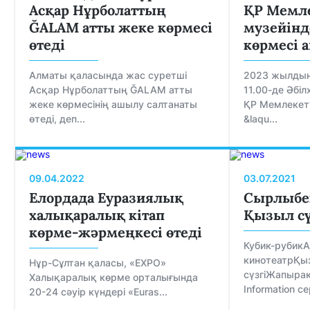
Асқар Нұрболаттың
ҚР Мемле
ĞALAM атты жеке көрмесі
музейінде
өтеді
көрмесі
Алматы қаласында жас суретші
2023 жылдың
Асқар Нұрболаттың ĞALAM атты
11.00-де Әбі
жеке көрмесінің ашылу салтанаты
ҚР Мемлекетт
өтеді, деп...
&laqu...
09.04.2022
03.07.2021
Елордада Еуразиялық
Сырлыбек
халықаралық кітап
Қызыл сү
көрме-жәрмеңкесі өтеді
Кубик-рубикА
кинотеатрҚы
Нұр-Сұлтан қаласы, «EXPO»
сүзгіЖапыра
Халықаралық көрме орталығында
Information с
20-24 сәуір күндері «Euras...