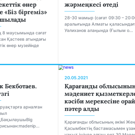
кеттік өнер
жәрмеңкесі өтеді
 «Біз біргеміз»
28-30 мамыр (сағат 09:30 – 20:0
 ашылады
аралығында Алматы қаласындағ
Уәлиханов алаңында (Ғылым о...
 8 маусымында сағат
лхан Қастеев атындағы
ік өнер музейінде
20.05.2021
 Бекботаев.
Қарағанды облысыны
згі
мәдениет қызметкерл
кәсіби мерекесіне орай
руақтарға арналған
пәтер алды
зыл
қБақылаушыBig
Қарағанды облысының әкімі Жең
ерисынан:madenip...
Қасымбектің бастамасымен ұза
уақыт ішінде алғаш рет 30 Мәде