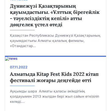
Дүниежүзі Қазақтарының
қауымдастығы. «Ұлттық бірегейлік
- тәуелсіздіктің кепілі» атты
дөңгелек үстел өтеді
Қазақстан Республикасы Дүниежүзі Қазақтарының
қауымдастығы Алматы қалалық филиалы,
«Отандастар...
07.11.2022
Алматыда Kitap Fest Kids 2022 кітап
фестивалі жоғары деңгейде өтті
Ауқымды шара Алматы қаласы әкімдігінің
қолдауымен 2013 жылдан бері жыл сайын өткізіліп
келеді....