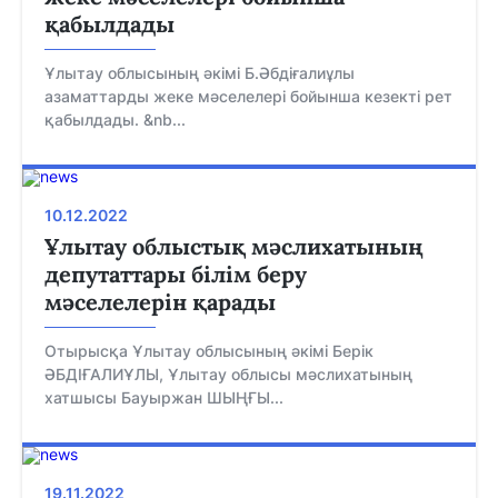
қабылдады
Ұлытау облысының әкімі Б.Әбдіғалиұлы
азаматтарды жеке мәселелері бойынша кезекті рет
қабылдады. &nb...
10.12.2022
Ұлытау облыстық мәслихатының
депутаттары білім беру
мәселелерін қарады
Отырысқа Ұлытау облысының әкімі Берік
ӘБДІҒАЛИҰЛЫ, Ұлытау облысы мәслихатының
хатшысы Бауыржан ШЫҢҒЫ...
19.11.2022