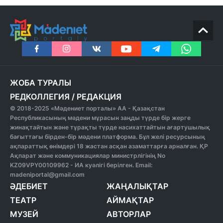
ЖОБА ТУРАЛЫ
РЕДКОЛЛЕГИЯ
/
РЕДАКЦИЯ
© 2018-2025 «Мәдениет порталы» АА - Қазақстан
Республикасының мәдени мұрасын заңды түрде бір жерге
жинақтайтын және тұрақты түрде насихаттайтын ағартушылық
бағыттағы бірден-бір мәдени платформа. Бұл желі ресурсының
ақпараттық өнімдері 18 жастан асқан азаматтарға арналған. ҚР
Ақпарат және коммуникациялар министрлігінің No
KZ09VPY00109962 - ИА куәлігі берілген. Email:
madeniportal@gmail.com
ӘДЕБИЕТ
ЖАҢАЛЫҚТАР
ТЕАТР
АЙМАҚТАР
МУЗЕЙ
АВТОРЛАР