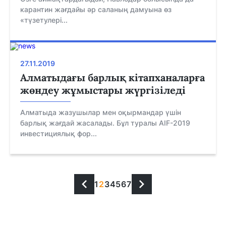
карантин жағдайы әр саланың дамуына өз
«түзетулері...
27.11.2019
Алматыдағы барлық кітапханаларға
жөндеу жұмыстары жүргізіледі
Алматыда жазушылар мен оқырмандар үшін
барлық жағдай жасалады. Бұл туралы AIF-2019
инвестициялық фор...
1
2
3
4
5
6
7