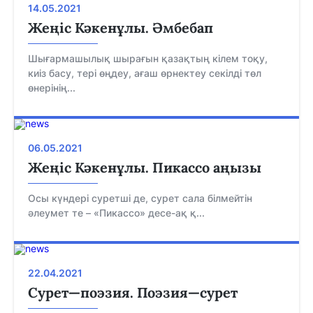
14.05.2021
Жеңіс Кәкенұлы. Әмбебап
Шығармашылық шырағын қазақтың кілем тоқу,
киіз басу, тері өңдеу, ағаш өрнектеу секілді төл
өнерінің...
06.05.2021
Жеңіс Кәкенұлы. Пикассо аңызы
Осы күндері суретші де, сурет сала білмейтін
әлеумет те – «Пикассо» десе-ақ қ...
22.04.2021
Сурет—поэзия. Поэзия—сурет