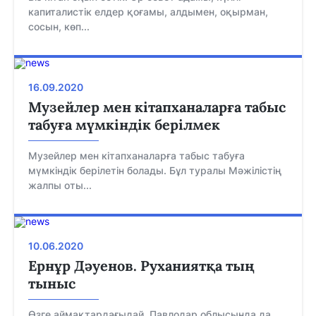
капиталистік елдер қоғамы, алдымен, оқырман,
сосын, көп...
16.09.2020
Музейлер мен кітапханаларға табыс
табуға мүмкіндік берілмек
Музейлер мен кітапханаларға табыс табуға
мүмкіндік берілетін болады. Бұл туралы Мәжілістің
жалпы оты...
10.06.2020
Ернұр Дәуенов. Руханиятқа тың
тыныс
Өзге аймақтардағыдай, Павлодар облысында да