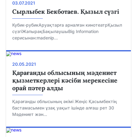
03.07.2021
Сырлыбек Бекботаев. Қызыл сүзгі
Кубик-рубикАруақтарға арналған кинотеатрҚызыл
сүзгіЖапырақБақылаушыBig Information
серисынан:madenip...
20.05.2021
Қарағанды облысының мәдениет
қызметкерлері кәсіби мерекесіне
орай пәтер алды
Қарағанды облысының әкімі Жеңіс Қасымбектің
бастамасымен ұзақ уақыт ішінде алғаш рет 30
Мәдениет жән...