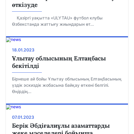
өткізуде
Қазіргі уақытта «ULYTAU» футбол клубы
Өзбекстанда жаттығу жиындарын өт...
18.01.2023
Ұлытау облысының Елтаңбасы
бекітілді
Бірнеше ай бойы Ұлытау облысының Елтаңбасының
үздік эскиздік жобасына байқау өткені белгілі.
Өңірдің...
07.01.2023
Берік Әбдіғалиұлы азаматтарды
жеке мәселелері бойынша