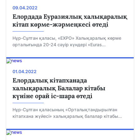
09.04.2022
Елордада Еуразиялық халықаралық
кітап көрме-жәрмеңкесі өтеді
Нұр-Сұлтан қаласы, «EXPO» Халықаралық көрме
орталығында 20-24 сәуір күндері «Euras...
01.04.2022
Елордалық кітапханада
халықаралық Балалар кітабы
күніне орай іс-шара өтеді
Нұр-Сұлтан қаласының «Орталықтандырылған
кітапхана жүйесі» халықаралық балалар кітабы...