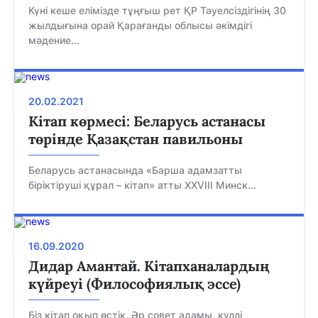
Күні кеше елімізде тұңғыш рет ҚР Тәуелсіздігінің 30
жылдығына орай Қарағанды облысы әкімдігі
мәдение...
20.02.2021
Кітап көрмесі: Беларусь астанасы
төрінде Қазақстан павильоны
Беларусь астанасында «Барша адамзатты
біріктіруші құрал – кітап» атты ХXVІІІ Минск...
16.09.2020
Дидар Амантай. Кітапханалардың
күйреуі (Философиялық эссе)
Біз кітап оқып өстік. Әр совет адамы, күллі