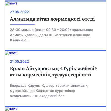
27.05.2022
Алматыда кітап жәрмеңкесі өтеді
28-30 мамыр (сағат 09:30 – 20:00) аралығында
Алматы қаласындағы Ш. Уәлиханов алаңында
(Ғылым о...
21.05.2022
Ерлан Айтуаровтың «Түрік жебесі»
атты көрмесінің тұсаукесері өтті
Елордада Қарулы Күштер тарихи-танымдық
мұражайында Қазақстан суретшілер
академиясының академигі, бел...