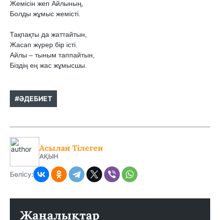
Жемісін жеп Айлының,

Болды жұмыс жемісті.

Тақпақты да жаттайтын,

Жасап жүрер бір істі.

Айлы – тыным таппайтын,

Біздің ең жас жұмысшы.
#ӘДЕБИЕТ
Асылан Тілеген
АҚЫН
Бөлісу:
Жаңалықтар