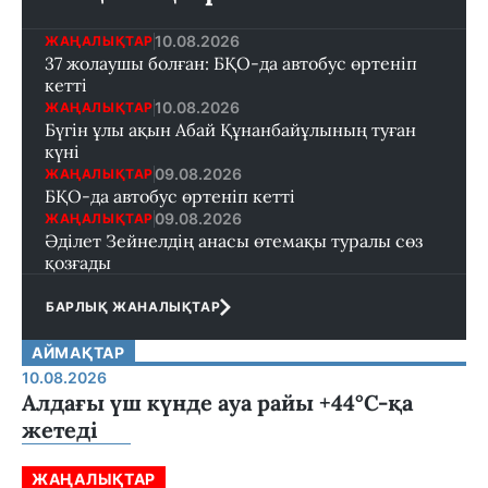
10.08.2026
ЖАҢАЛЫҚТАР
37 жолаушы болған: БҚО-да автобус өртеніп
кетті
10.08.2026
ЖАҢАЛЫҚТАР
Бүгін ұлы ақын Абай Құнанбайұлының туған
күні
09.08.2026
ЖАҢАЛЫҚТАР
БҚО-да автобус өртеніп кетті
09.08.2026
ЖАҢАЛЫҚТАР
Әділет Зейнелдің анасы өтемақы туралы сөз
қозғады
БАРЛЫҚ ЖАНАЛЫҚТАР
АЙМАҚТАР
10.08.2026
Алдағы үш күнде ауа райы +44°С-қа
жетеді
ЖАҢАЛЫҚТАР