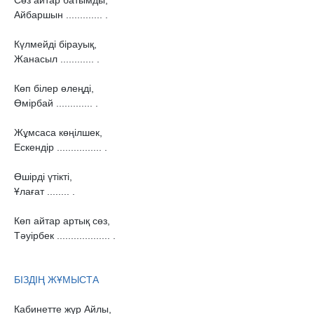
Сөз айтар батымды,

Айбаршын ............. .

Күлмейді бірауық,

Жанасыл ............ .

Көп білер өлеңді,

Өмірбай ............. .

Жұмсаса көңілшек,

Ескендір ................ .

Өшірді үтікті,

Ұлағат ........ .

Көп айтар артық сөз,

Тəуірбек ................... .

Кабинетте жүр Айлы,
