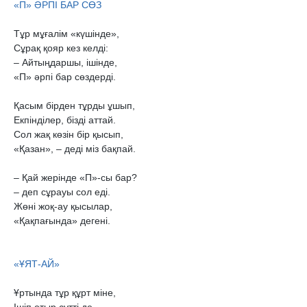
Тұр мұғалім «күшінде»,

Сұрақ қояр кез келді:

– Айтыңдаршы, ішінде,

«П» әрпі бар сөздерді.

Қасым бірден тұрды ұшып,

Екпінділер, бізді аттай.

Сол жақ көзін бір қысып,

«Қазан», – деді міз бақпай.

– Қай жерінде «П»-сы бар?

– деп сұрауы сол еді.

Жөні жоқ-ау қысылар,

«Қақпағында» дегені.

Ұртында тұр құрт міне,
