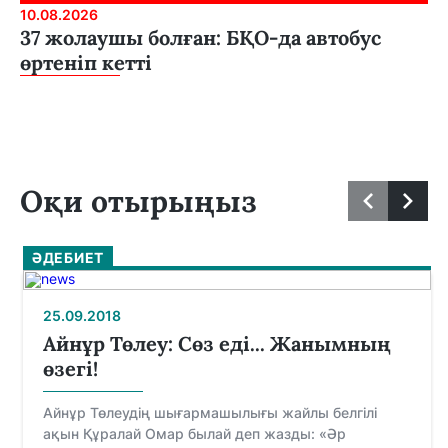
10.08.2026
37 жолаушы болған: БҚО-да автобус
өртеніп кетті
Оқи отырыңыз
ӘДЕБИЕТ
25.09.2018
Айнұр Төлеу: Сөз еді... Жанымның
өзегі!
Айнұр Төлеудің шығармашылығы жайлы белгілі
ақын Құралай Омар былай деп жазды: «Әр