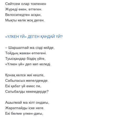
Сөйтсем олар токпенен

Жүреді екен, əттеген.

Велосипедтен асқан,

Мықты көлік жоқ деген.

– Шаршатпай ма сізді кейде,

Тойдың жаман өтпегені.

Туысқандар біздің үйге,

«Үлкен үй» деп көп келеді.

Қонақ келсе жиі кеште,

Сабыласыз жөпелдемде.

Екі қабат үй емес пе,

Сатыбалды көкемдерде?

Ашылмай ма кілт ондағы,

Жаратпайды іске неге.

Екі бөлме үлкен-дағы,
