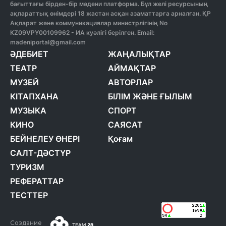
бағыттағы бірден-бір мәдени платформа. Бұл желі ресурсының
ақпараттық өнімдері 18 жастан асқан азаматтарға арналған. ҚР
Ақпарат және коммуникациялар министрлігінің No
KZ09VPY00109962 - ИА куәлігі берілген. Email:
madeniportal@gmail.com
ӘДЕБИЕТ
ЖАҢАЛЫҚТАР
ТЕАТР
АЙМАҚТАР
МУЗЕЙ
АВТОРЛАР
КІТАПХАНА
БІЛІМ ЖӘНЕ ҒЫЛЫМ
МУЗЫКА
СПОРТ
КИНО
САЯСАТ
БЕЙНЕЛЕУ ӨНЕРІ
Қоғам
САЛТ-ДӘСТҮР
ТУРИЗМ
РЕФЕРАТТАР
ТЕСТТЕР
Создание