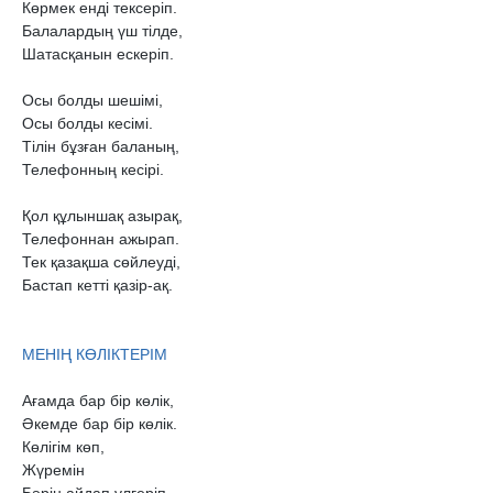
Көрмек енді тексеріп.

Балалардың үш тілде,

Шатасқанын ескеріп.

Осы болды шешімі,

Осы болды кесімі.

Тілін бұзған баланың,

Телефонның кесірі.

Қол құлыншақ азырақ,

Телефоннан ажырап.

Тек қазақша сөйлеуді,

Бастап кетті қазір-ақ.

Ағамда бар бір көлік,

Əкемде бар бір көлік.

Көлігім көп,

Жүремін
