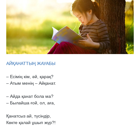
– Есімің кім, әй, қарақ?

– Атым менің – Айқанат.

– Айда қанат бола ма?

– Былайша ғой, ол, аға,

Қанатсыз ай, түсіндір,

Көкте қалай ұшып жүр?!
