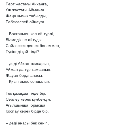
Төрт жастағы Айханға,

Үш жастағы Айманға.

Жаңа қызық табылды,

Төбелеспей ойнауға.

– Болғанмен көп ой түрлі,

Білмедік не айтуды.

Сөйлессек деп ек бөпеммен,

Түсінеді қай тілді?

– деді Айхан томсарып,

Айман да тұр тамсанып.

Жауап берді анасы:

– Қиын емес соншалық.

Тек қазақша тілде бір,

Сөйлеу керек күнбе-күн.

Ағылшынша, орысша

Қоспау керек бірде бір.

– деді анасы бек сеніп,
