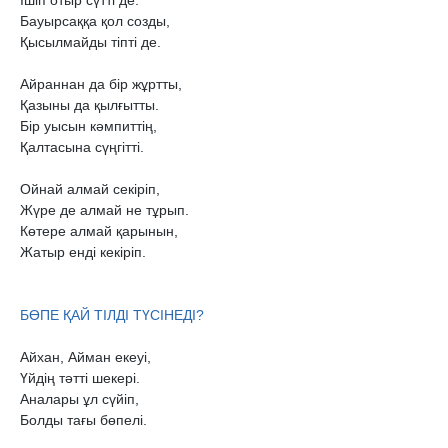
Ішіп отыр сүтті де.

Бауырсаққа қол созды,

Қысылмайды тіпті де.

Айраннан да бір жұртты,

Қазыны да қылғытты.

Бір уысын кәмпиттің,

Қалтасына сүңгітті.

Ойнай алмай секіріп,

Жүре де алмай не тұрып.

Көтере алмай қарынын,

Жатыр енді кекіріп.

Айхан, Айман екеуі,

Үйдің тəтті шекері.

Аналары ұл сүйіп,

Болды тағы бөпелі.
