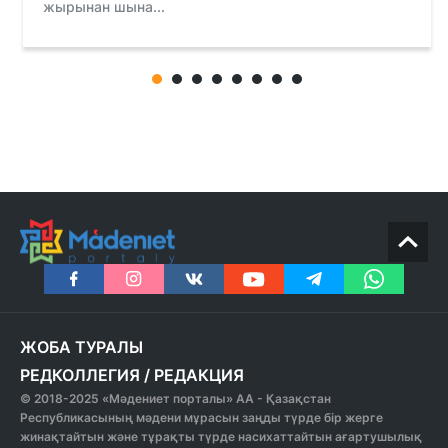
жырынан шына...
ЖОБА ТУРАЛЫ
РЕДКОЛЛЕГИЯ
/
РЕДАКЦИЯ
© 2018-2025 «Мәдениет порталы» АА - Қазақстан
Республикасының мәдени мұрасын заңды түрде бір жерге
жинақтайтын және тұрақты түрде насихаттайтын ағартушылық