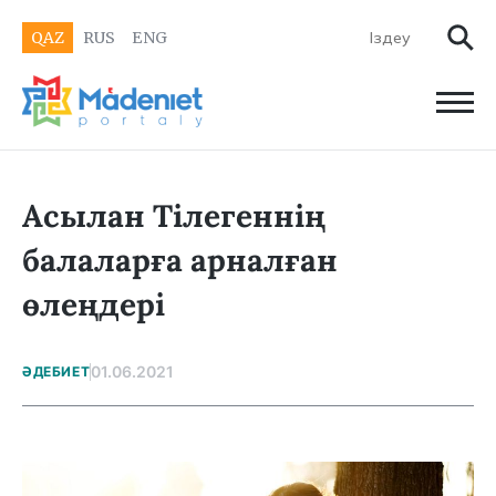
QAZ
RUS
ENG
Асылан Тілегеннің
балаларға арналған
өлеңдері
01.06.2021
ӘДЕБИЕТ