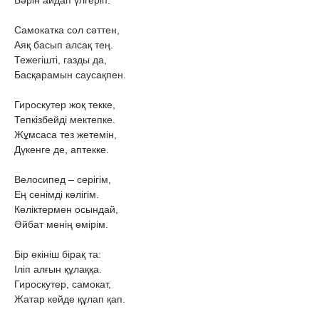
Бəрін айдап үлгеріп.

Самокатка сол сəттен,

Аяқ басып алсақ тең.

Тежегішті, газды да,

Басқарамын саусақпен.

Гироскутер жоқ текке,

Тепкізбейді мектепке.

Жұмсаса тез жетемін,

Дүкенге де, аптекке.

Велосипед – серігім,

Ең сенімді көлігім.

Көліктермен осындай,

Əйбат менің өмірім.

Бір өкініш бірақ та:

Іліп алғын құлаққа.

Гироскутер, самокат,

Жатар кейде құлап қап.
