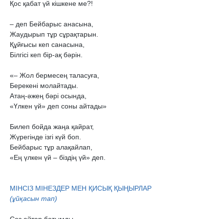
Қос қабат үй кішкене ме?!

– деп Бейбарыс анасына,

Жаудырып тұр сұрақтарын.

Құйғысы кеп санасына,

Білгісі кеп бір-ақ бәрін.

«– Жол бермесең таласуға,

Берекені молайтады.

Атаң-əжең бəрі осында, 

«Үлкен үй» деп соны айтады»

Билеп бойда жаңа қайрат,

Жүрегінде ізгі күй боп.

Бейбарыс тұр алақайлап,

«Ең үлкен үй – біздің үй» деп.

(ұйқасын тап)