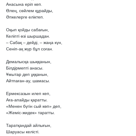
Анасына еріп кеп.

Өлең, сөйлем құрайды,

Әпкелерге еліктеп.

Оқып қойды сабағын,

Келіпті өзі шыршадан.

– Сабақ – дейді, – жаңа күн,

Сеніп-ақ жүр бұл соған.

Демалысқа шыққанын,

Білдірмепті анасы.

Ұмытар деп ұққанын,

Айтпаған-ау, шамасы.

Ермексазын илеп кеп,

Аға-апайды қаратты.

«Менен бүгін сый көп» деп,

«Жеміс-жидек» таратты.

Таратқандай айлығын,

Шаруасы келісті.
