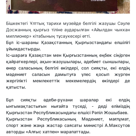
Бішкектегі Ұлттық тарихи музейде белгілі жазушы Сәуле
Досжанның қырғыз тіліне аударылған «Айылдан чыккан
миллионер» кітабының тұсаукесері өтті.
Бұл іс-шараны Қазақстанның Қырғызстандағы елшілігі
ұйымдастырды.
Іс-шараға Қазақстан мен Қырғызстанның еңбек сіңірген
қайраткерлері, ақын-жазушылары, әдебиет сыншылары,
өнер саласының белгілі өкілдері, сол сияқты, екі елдің
мәдениет саласын дамытуға үлес қосып жүрген
жергілікті мемлекеттік мекемелердің өкілдері де
қатысты.
Бұл сияқты әдеби-рухани шаралар екі елдің
ынтымақтастығын нығайта түседі, - деді еліміздің
Қырғызстан Республикасындағы елшісі Рәпіл Жошыбаев.
Қырғызстан Республикасының Мәдениет, мағлұмат,
спорт және жаңа жастар саясаты министрі А.Максутов
авторды «Алғыс хатпен» марапаттады.