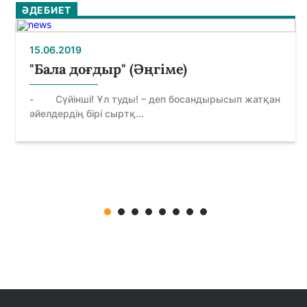
ӘДЕБИЕТ
15.06.2019
"Бала доғдыр" (Әңгіме)
- Сүйінші! Ұл туды! – деп босандырысып жатқан
әйелдердің бірі сыртқ...