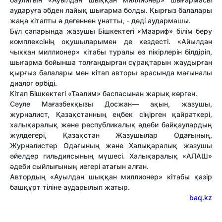
аударуға әбден лайық шығарма болды. Қырғыз балалары
жаңа кітапты ә дегеннен ұнатты, - деді аудармашы.
Бұл сапарында жазушы Бішкектегі «Маариф» білім беру
комплексінің оқушыларымен де кездесті. «Айылдан
чыккан миллионер» кітабы туралы өз пікірлерін білдіріп,
шығарма бойынша толғандырған сұрақтарын жаудырған
қырғыз балалары мен кітап авторы арасында мағыналы
диалог өрбіді.
Кітап Бішкектегі «Таалим» баспасынан жарық көрген.
Сәуле Мағазбекқызы Досжан— ақын, жазушы,
журналист, Қазақстанның еңбек сіңірген қайраткері,
халықаралық және республикалық әдеби байқаулардың
жүлдегері, Қазақстан Жазушылар Одағының,
Журналистер Одағының және Халықаралық жазушы
әйелдер гильдиясының мүшесі. Халықаралық «АЛАШ»
әдеби сыйлығының иегері атағын алған.
Автордың «Ауылдан шыққан миллионер» кітабы қазір
башқұрт тіліне аударылып жатыр.
baq.kz