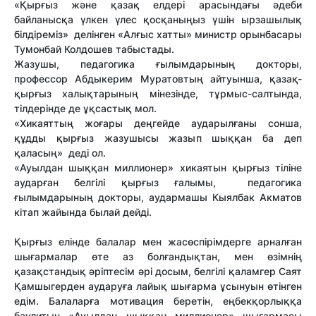
«Қырғыз және қазақ елдері арасындағы әдеби
байланысқа үлкен үлес қосқаныңыз үшін ырзашылық
білдіреміз» делінген «Алғыс хатты» министр орынбасары
Тумонбай Колдошев табыстады.
Жазушы, педагогика ғылымдарының докторы,
профессор Абдыкерим Муратовтың айтуынша, қазақ-
қырғыз халықтарының мінезінде, тұрмыс-салтында,
тілдерінде де ұқсастық мол.
«Хикаяттың жоғары деңгейде аударылғаны сонша,
құдды қырғыз жазушысы жазып шыққан ба деп
қаласың» деді ол.
«Ауылдан шыққан миллионер» хикаятын қырғыз тіліне
аударған белгілі қырғыз ғалымы, педагогика
ғылымдарының докторы, аудармашы Кыялбак Акматов
кітап жайында былай дейді.
Қырғыз елінде балалар мен жасөспірімдерге арналған
шығармалар өте аз болғандықтан, мен өзімнің
қазақстандық әріптесім әрі досым, белгілі қаламгер Саят
Қамшыгерден аударуға лайық шығарма ұсынуын өтінген
едім. Балаларға мотивация беретін, еңбекқорлыққа
баулитын «Ауылдан шыққан миллионер» шығармасы