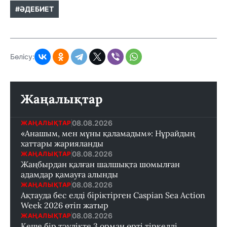
#ӘДЕБИЕТ
Бөлісу:
Жаңалықтар
08.08.2026
ЖАҢАЛЫҚТАР
«Анашым, мен мұны қаламадым»: Нұрайдың
хаттары жарияланды
08.08.2026
ЖАҢАЛЫҚТАР
Жаңбырдан қалған шалшықта шомылған
адамдар қамауға алынды
08.08.2026
ЖАҢАЛЫҚТАР
Ақтауда бес елді біріктірген Caspian Sea Action
Week 2026 өтіп жатыр
08.08.2026
ЖАҢАЛЫҚТАР
Кеше бір тәулікте 3 орман өрті тіркелді