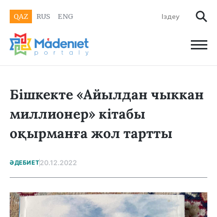
QAZ
RUS
ENG
Бішкекте «Айылдан чыккан
миллионер» кітабы
оқырманға жол тартты
20.12.2022
ӘДЕБИЕТ