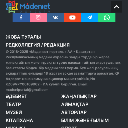
ЖОБА ТУРАЛЫ
РЕДКОЛЛЕГИЯ
/
РЕДАКЦИЯ
© 2018-2025 «Мәдениет порталы» АА - Қазақстан
Республикасының мәдени мұрасын заңды түрде бір жерге
жинақтайтын және тұрақты түрде насихаттайтын ағартушылық
бағыттағы бірден-бір мәдени платформа. Бұл желі ресурсының
ақпараттық өнімдері 18 жастан асқан азаматтарға арналған. ҚР
Ақпарат және коммуникациялар министрлігінің No
KZ09VPY00109962 - ИА куәлігі берілген. Email:
madeniportal@gmail.com
ӘДЕБИЕТ
ЖАҢАЛЫҚТАР
ТЕАТР
АЙМАҚТАР
МУЗЕЙ
АВТОРЛАР
КІТАПХАНА
БІЛІМ ЖӘНЕ ҒЫЛЫМ