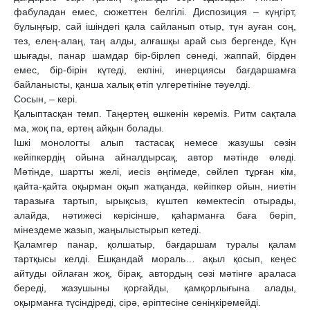
фабуладан емес, сюжеттен белгілі. Диспозиция – күңгірт,
бұлыңғыр, сай ішіндегі қала сайланып отыр, түн ауған соң,
тез, елең-алаң, таң алды, алғашқы арай сыз бергенде, Күн
шығады, панар шамдар бір-бірлеп сөнеді, жаппай, бірден
емес, бір-бірін күтеді, екпіні, инерциясы бағдаршамға
байланысты, қанша халық өтіп үлгеретініне тәуелді.
Сосын, – кері.
Қалыптасқан темп. Таңертең өшкенін көреміз. Ритм сақтала
ма, жоқ па, ертең айқын болады.
Ішкі монологты алып тастасақ немесе жазушы сөзін
кейіпкердің ойына айналдырсақ, автор мәтінде өледі.
Мәтінде, шартты желі, иесіз әңгімеде, сөйлеп тұрған кім,
қайта-қайта оқырман оқып жатқанда, кейіпкер ойын, ниетін
таразыға тартып, ырықсыз, күштеп көмектесіп отырады,
алайда, нәтижесі керісінше, қаһарманға баға беріп,
мінездеме жазып, жаңылыстырып кетеді.
Қаламгер панар, қолшатыр, бағдаршам туралы қалам
тартқысы келді. Ешқандай мораль… ақыл қосып, кеңес
айтуды ойлаған жоқ, бірақ, автордың сөзі мәтінге араласа
береді, жазушыны қорғайды, қамқорлығына алады,
оқырманға түсіндіреді, сірә, әріптесіне сеніңкіремейді.