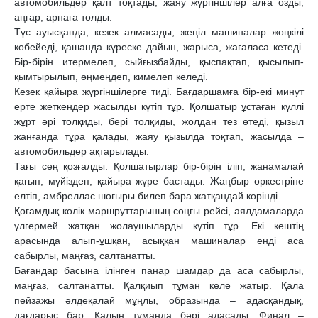
автомобильдер қалт тоқтады, жаяу жүргіншілер алға озды,
аңғар, арнаға толды.
Түс ауысқанда, кезек алмасады, жеңіл машиналар жөңкілі
көбейеді, қашанда күреске дайын, жарыса, жағаласа кетеді.
Бір-бірін итермелеп, сыйғызбайды, қыспақтап, қысылып-
қымтырылып, өңмеңдеп, кимелеп келеді.
Кезек қайыра жүргіншілерге тиді. Бағдаршамға бір-екі минут
ерте жеткендер жасылды күтіп тұр. Қолшатыр ұстаған күллі
жұрт әрі толқиды, бері толқиды, жолдан тез өтеді, қызыл
жанғанда тұра қалады, жаяу қызылда тоқтап, жасылда –
автомобильдер ақтарылады.
Тағы сең қозғалды. Қолшатырлар бір-бірін іліп, жанамалай
қағып, мүйіздеп, қайыра жүре бастады. Жаңбыр оркестріне
елтіп, амбреллас шоғыры билеп бара жатқандай көрінді.
Қоғамдық көлік маршруттарының соңғы рейсі, аялдамаларда
үлгермей жатқан жолаушыларды күтіп тұр. Екі кештің
арасында алып-ұшқан, асыққан машиналар енді аса
сабырлы, маңғаз, салтанатты.
Бағандар басына ілінген панар шамдар да аса сабырлы,
маңғаз, салтанатты. Қалқиып тұман келе жатыр. Қала
пейзажы әлдеқалай мұңлы, образында – адасқандық,
дағдарыс бар. Қалың тұманда бәрі адасады. Финал –