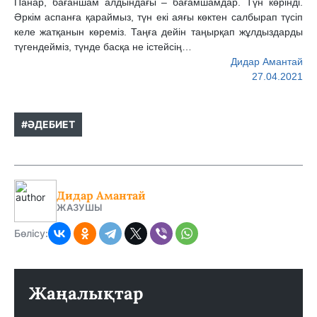
Панар, бағаншам алдындағы – бағамшамдар. Түн көрінді.
Әркім аспанға қараймыз, түн екі аяғы көктен салбырап түсіп
келе жатқанын көреміз. Таңға дейін таңырқап жұлдыздарды
түгендейміз, түнде басқа не істейсің…
Дидар Амантай
27.04.2021
#ӘДЕБИЕТ
Дидар Амантай
ЖАЗУШЫ
Бөлісу:
Жаңалықтар