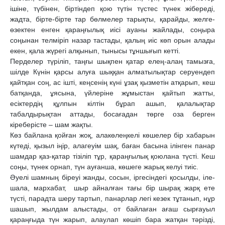
ішіне, түбінен, біртіндеп қою түтін түстес түнек жібереді,
жадта, бірте-бірте тар бөлмелер тарықты, қарайды, желге-
өзектен енген қараңғылық иісі ауаны жайлады, соңыра
соңынан телміріп назар тастады, қалың иіс көп орын алады
екен, қала жүрегі алқынып, тынысы тұншығып кетті.
Перделер түріліп, таңғы шықпен қатар елең-алаң тамызға,
шілде Күнін қарсы алуға шыққан алматылықтар серуендеп
қайтқан соң, ас ішті, кеңсенің күні ұзақ қызметін атқарып, кеш
батқанда, ұясына, үйлеріне жұмыстан қайтып жатты,
есіктердің құлпын кілтін бұрап ашып, қалалықтар
табалдырықтан аттады, босағадан төрге оза берген
кіреберісте – шам жақты.
Көз байлана қойған жоқ, алакөлеңкелі көшелер бір хабарын
күтеді, қызыл іңір, алагеуім шақ, баған басына ілінген панар
шамдар қаз-қатар тізіліп тұр, қараңғылық қоюлана түсті. Кеш
соңы, түнек орнап, түн ауғанша, көшеге жарық келуі тиіс.
Әуелі шамның біреуі жанды, сосын, іргесіндегі қосылды, іле-
шала, мархабат, шыр айналған тағы бір шырақ жарқ ете
түсті, парадта шеру тартып, панарлар легі кезек тұтанып, нұр
шашып, жылдам алыстады, от байлаған ағаш сырғауыл
қараңғыда түн жарып, алаулап көшіп бара жатқан тәрізді,