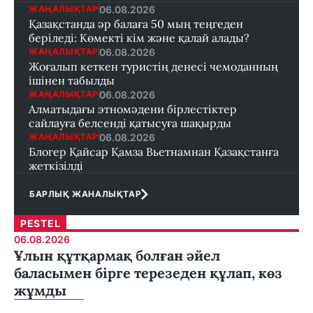
06.08.2026
ЖАҢАЛЫҚТАР
Қазақстанда әр балаға 50 мың теңгеден
беріледі: Көмекті кім және қалай алады?
06.08.2026
ЖАҢАЛЫҚТАР
Жоғалып кеткен туристің денесі чемоданның
ішінен табылды
06.08.2026
ЖАҢАЛЫҚТАР
Алматыдағы этномәдени бірлестіктер
сайлауға белсенді қатысуға шақырды
06.08.2026
ЖАҢАЛЫҚТАР
Блогер Қайсар Қамза Вьетнамнан Қазақстанға
жеткізілді
БАРЛЫҚ ЖАНАЛЫҚТАР
PESTEL
06.08.2026
Ұлын құтқармақ болған әйел
баласымен бірге терезеден құлап, көз
жұмды