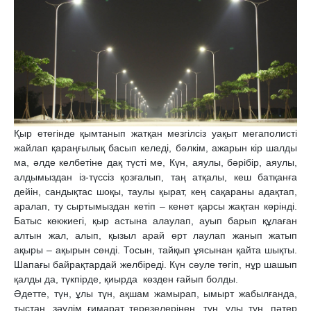
Қыр етегінде қымтанып жатқан мезгілсіз уақыт мегаполисті
жайлап қараңғылық басып келеді, бәлкім, ажарын кір шалды
ма, әлде келбетіне дақ түсті ме, Күн, аяулы, бәрібір, аяулы,
алдымыздан із-түссіз қозғалып, таң атқалы, кеш батқанға
дейін, сандықтас шоқы, таулы қырат, кең сақараны адақтап,
аралап, ту сыртымыздан кетіп – кенет қарсы жақтан көрінді.
Батыс көкжиегі, қыр астына алаулап, ауып барып құлаған
алтын жал, алып, қызыл арай өрт лаулап жанып жатып
ақыры – ақырын сөнді. Тосын, тайқып ұясынан қайта шықты.
Шапағы байрақтардай желбіреді. Күн сәуле төгіп, нұр шашып
қалды да, түкпірде, қиырда көзден ғайып болды.
Әдетте, түн, ұлы түн, ақшам жамырап, ымырт жабылғанда,
тыстан, зәулім ғимарат терезелерінен, түн, ұлы түн, пәтер