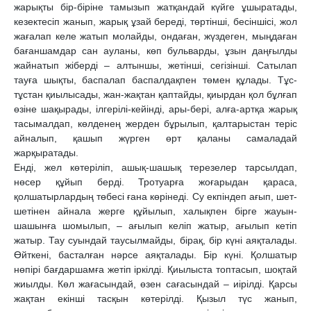
жарықты бір-біріне тамызып жатқандай күйге ұшыратады,
кезектесіп жанып, жарық ұзай береді, төртінші, бесіншісі, жол
жағалап келе жатып молайды, ондаған, жүздеген, мыңдаған
бағаншамдар сан ауланы, көп бульварды, ұзын даңғылды
жайнатып жіберді – алтыншы, жетінші, сегізінші. Сатылап
тауға шықты, баспалап баспалдақпен төмен құлады. Тұс-
тұстан қиылысады, жан-жақтан қаптайды, қиырдан қол бұлғап
өзіне шақырады, ілгерілі-кейінді, ары-бері, алға-артқа жарық
тасымалдап, көлденең жерден бұрылып, қалтарыстан теріс
айналып, қашып жүрген өрт қаланы самаладай
жарқыратады.
Енді, жел көтеріліп, ашық-шашық терезелер тарсылдап,
нөсер құйып берді. Тротуарға жоғарыдан қараса,
қолшатырлардың төбесі ғана көрінеді. Су екпіндеп ағып, шет-
шетінен айнала жерге құйылып, халықпен бірге жауын-
шашынға шомылып, – ағылып келіп жатыр, ағылып кетіп
жатыр. Тау суындай таусылмайды, бірақ, бір күні аяқталады.
Өйткені, басталған нәрсе аяқталады. Бір күні. Қолшатыр
нөпірі бағдаршамға жетіп іркілді. Қиылыста топтасып, шоқтай
жиылды. Көл жағасындай, өзен сағасындай – иірілді. Қарсы
жақтан екінші тасқын көтерілді. Қызыл түс жанып,