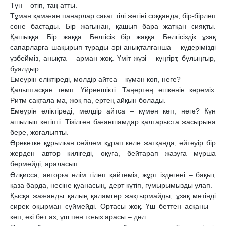
Түн – өтіп, таң атты.
Тұман қамаған панарлар сағат тілі жетіні соққанда, бір-бірлеп
сөне бастады. Бір жағынан, қашып бара жатқан сияқты.
Қашыққа. Бір жаққа. Белгісіз бір жаққа. Белгісіздік ұзақ
сапарларға шақырып тұрады әрі анықталғанша – күдерімізді
үзбейміз, анықта – арман жоқ. Үміт жүзі – күңгірт, бұлыңғыр,
буалдыр.
Емеурін еліктіреді, мөлдір айтса – күмән көп, неге?
Қалыптасқан темп. Үйреншікті. Таңертең өшкенін көреміз.
Ритм сақтала ма, жоқ па, ертең айқын болады.
Емеурін еліктіреді, мөлдір айтса – күмән көп, неге? Күн
ашылып кетіпті. Тізілген бағаншамдар қалтарыста жасырына
бере, жоғалыпты.
Әрекетке құрылған сөйлем құрап келе жатқанда, әйтеуір бір
жерден автор килігеді, оқуға, бейтарап жазуға мұрша
бермейді, араласып…
Әлқисса, авторға өлім тілеп қайтеміз, жұрт іздегені – бақыт,
қаза барда, несіне қуанасың, дерт күтіп, ғұмырымызды улап.
Қысқа жазғанды қалың қаламгер жақтырмайды, ұзақ мәтінді
сирек оқырман сүймейді. Ортасы жоқ. Үш беттен асқаны –
көп, екі бет аз, үш пен тоғыз арасы – дәл.