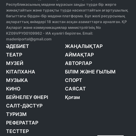
Республикасының мәдени мұрасын заңды түрде бір жерге
жинақтайтын және тұрақты түрде насихаттайтын ағартушылық
бағыттағы бірден-бір мәдени платформа. Бұл желі ресурсының
ақпараттық өнімдері 18 жастан асқан азаматтарға арналған. ҚР
Ақпарат және коммуникациялар министрлігінің No
KZ09VPY00109962 - ИА куәлігі берілген. Email:
madeniportal@gmail.com
ӘДЕБИЕТ
ЖАҢАЛЫҚТАР
ТЕАТР
АЙМАҚТАР
МУЗЕЙ
АВТОРЛАР
КІТАПХАНА
БІЛІМ ЖӘНЕ ҒЫЛЫМ
МУЗЫКА
СПОРТ
КИНО
САЯСАТ
БЕЙНЕЛЕУ ӨНЕРІ
Қоғам
САЛТ-ДӘСТҮР
ТУРИЗМ
РЕФЕРАТТАР
ТЕСТТЕР