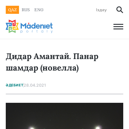
QAZ
RUS
ENG
Дидар Амантай. Панар
шамдар (новелла)
28.04.2021
ӘДЕБИЕТ