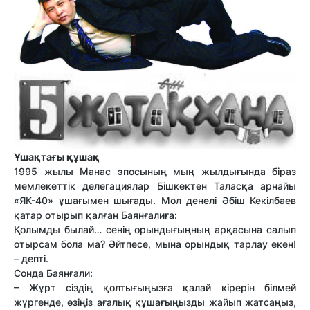
Ұшақтағы құшақ
1995 жылы Манас эпосының мың жылдығында біраз
мемлекеттік делегациялар Бішкектен Таласқа арнайы
«ЯК-40» ұшағымен шығады. Мол денелі Әбіш Кекілбаев
қатар отырып қалған Баянғалиға:
Қолымды былай… сенің орындығыңның арқасына салып
отырсам бола ма? Әйтпесе, мына орындық тарлау екен!
– депті.
Сонда Баянғали:
– Жұрт сіздің қолтығыңызға қалай кірерін білмей
жүргенде, өзіңіз ағалық құшағыңызды жайып жатсаңыз,