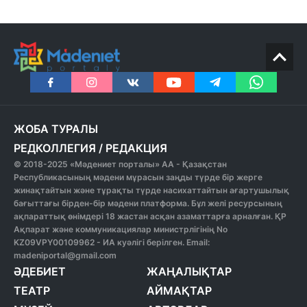
ЖОБА ТУРАЛЫ
РЕДКОЛЛЕГИЯ
/
РЕДАКЦИЯ
© 2018-2025 «Мәдениет порталы» АА - Қазақстан
Республикасының мәдени мұрасын заңды түрде бір жерге
жинақтайтын және тұрақты түрде насихаттайтын ағартушылық
бағыттағы бірден-бір мәдени платформа. Бұл желі ресурсының
ақпараттық өнімдері 18 жастан асқан азаматтарға арналған. ҚР
Ақпарат және коммуникациялар министрлігінің No
KZ09VPY00109962 - ИА куәлігі берілген. Email:
madeniportal@gmail.com
ӘДЕБИЕТ
ЖАҢАЛЫҚТАР
ТЕАТР
АЙМАҚТАР