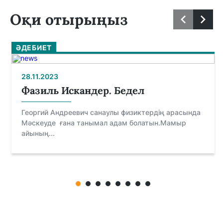
Оқи отырыңыз
ӘДЕБИЕТ
28.11.2023
Фазиль Искандер. Бедел
Георгий Андреевич санаулы физиктердің арасында
Мәскеуде ғана танымал адам болатын.Мамыр
айының...