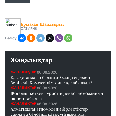
Ермахан Шайхыұлы
САТИРИК
Бөлісу:
Жаңалықтар
06.08.2026
ЖАҢАЛЫҚТАР
Қазақстанда әр балаға 50 мың теңгеден
беріледі: Көмекті кім және қалай алады?
06.08.2026
ЖАҢАЛЫҚТАР
Жоғалып кеткен туристің денесі чемоданның
ішінен табылды
06.08.2026
ЖАҢАЛЫҚТАР
Алматыдағы этномәдени бірлестіктер
сайлауға белсенді қатысуға шақырды