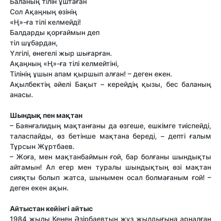
Баланың тілін ұштаған
Сол Ақаңның өзінің
«Ң»-ға тілі келмейді!
Балдарды қорғаймын деп
тіл шұбардан,
Үлгілі, өнегелі жыр шығарған.
Ақаңның «Ң»-ға тілі келмейтіні,
Тілінің ұшын апам қыршып алған! – деген екен.
Ақылбектің әйелі Бақыт – керейдің қызы, бес баланың
анасы.
Шындық пен мақтан
– Баянғалидың мақтанғаны да өзгеше, ешкімге тиіспейді,
таласпайды, өз бетінше мақтана береді, – депті ғалым
Тұрсын Жұртбаев.
– Жоға, мен мақтанбаймын ғой, бар болғаны шындықты
айтамын! Ал егер мен туралы шындықтың өзі мақтан
сияқты болып жатса, шынымен осал болмағаным ғой! –
деген екен ақын.
Айтыстан кейiнгi айтыс
1984 жылы Кенен Әзірбаевтың жүз жылдығына арналған