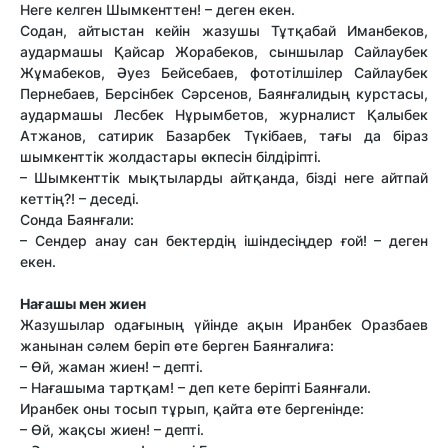
Неге келген Шымкенттен! – деген екен.
Содан, айтыстан кейін жазушы Тұтқабай Иманбеков,
аудармашы Қайсар Жорабеков, сыншылар Сайлаубек
Жұмабеков, Әуез Бейсебаев, фототілшілер Сайлаубек
Пернебаев, Берсінбек Сәрсенов, Баянғалидың курстасы,
аудармашы Лесбек Нұрымбетов, журналист Қалыбек
Атжанов, сатирик Базарбек Түкібаев, тағы да біраз
шымкенттік жолдастары өкпесін білдіріпті.
– Шымкенттік мықтыларды айтқанда, бізді неге айтпай
кеттің?! – деседі.
Сонда Баянғали:
– Сендер анау сан бектердің ішіндесіңдер ғой! – деген
екен.
Нағашы мен жиен
Жазушылар одағының үйінде ақын Иранбек Оразбаев
жанынан сәлем беріп өте берген Баянғалиға:
– Өй, жаман жиен! – депті.
– Нағашыма тартқам! – деп кете беріпті Баянғали.
Иранбек оны тосып тұрып, қайта өте бергенінде:
– Өй, жақсы жиен! – депті.