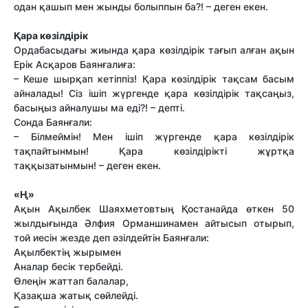
одан қашып мен жынды болыппын ба?! – деген екен.
Қара көзілдірік
Ордабасыдағы жиында қара көзілдірік тағып алған ақын
Ерік Асқаров Баянғалиға:
– Кеше шырқап кетіппіз! Қара көзілдірік тақсам басым
айналады! Сіз ішіп жүргенде қара көзілдірік тақсаңыз,
басыңыз айналушы ма еді?! – депті.
Сонда Баянғали:
– Білмеймін! Мен ішіп жүргенде қара көзілдірік
тақпайтынмын! Қара көзілдірікті жұртқа
таққызатынмын! – деген екен.
«Ң»
Ақын Ақылбек Шаяхметовтың Қостанайда өткен 50
жылдығында Әлфия Орманшинамен айтысып отырып,
той иесін жезде деп әзілдейтін Баянғали:
Ақылбектің жырымен
Аналар бесік тербейді.
Өлеңін жаттап балалар,
Қазақша жатық сөйлейді.