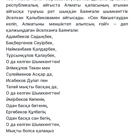
республикалық айтыста Алматы қаласының атынан
айтысқа тұңғыш рет шыққан Баянғали шымкенттік
Әселхан Қалыбековамен айтысады. «Сен Көкшетаудан
келіп, Алматыны меншіктеп алыпсың ғой!» – деп
қалжыңдаған Әселханға Баянғали:
Адамбеков Садықбек,
Бақбергенов Сәуірбек,
Найманбаев Қалдарбек,
Тұрсынқұлов Қалаубек,
О да келген Шымкенттен!
Әлімқұлов Тәкен мен
Сүлейменов Асқар да,
Исабеков Дулат пен
Талай мықты басқаң да,
О да келген Шымкенттен!
Әмірбеков Көпенің
Одан басқа бөтенің,
Ергөбеков Құлбегің
Одан басқа сан бегің,
О да келген Шымкенттен,
Мықты болса қалаңыз