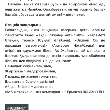
– Нағашы, мына кітабым бұрын да абыройсыз емес еді,
енді жұртқа Иранбек Оразбаевтың он үш томына баспа-
бас айырбастадым деп айтамын! – деген екен.
Өлеңнің жаңғырығы
Баянғалидың «Сен ешқашан өзгерме» деген өлеңіне
фейсбукта біраз жақсы пікірлер айтылыпты. «Керемет!
Өлеңнің төресі» (Сұңғат Әліпбаев), «Ой,пәлі! Сіз де
ешқашан өзгермеңіз!» (Ақмарал Ноғайбаева) деп
сүйсінген қауыммен бірге, Ақ Жайықтан айтыс ақыны
Шолпан Қыдырниязова да өзінің ризашылығын: «Байекең
білә-ә!» деп білдіріпті. Сонда Баянғали:
Самалдай соққан теңізден,
Жыр жазып мөлдір сезіммен,
Қыздардың жанын толқытып,
Шолпанға « білә-ә!» дегізген!
Ай, да, Байеке! – деген екен.
«№5 жатақхананың» коменданты – Ермахан ШАЙХЫҰЛЫ
#ӘДЕБИЕТ