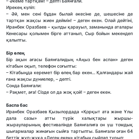
– Әкеме тартқам! – депті Баянғали.
Ирекең күліп:
– Әй, мен сені бұдан былай әкесіне де, шешесіне де
тартқан жақсы жиен деймін! – деген екен. Олай дейтіні,
Иранбек Оразбаев – қылды қарауыл, заманында аталары
Кенесары қолымен бірге аттанып, Сыр бойын мекендеп
қалыпты.
Бір өлең
Бір ақын ағасы Баянғалидың «Аңыз бен аспан» деген
кітабын оқып, телефон соғыпты:
– Кітабыңда керемет бір өлең бар екен… Қалғандары жай
ғана жақсы дүниелер, – депті.
Сонда Баянғали:
– Рақмет, аға! Сізде ол да жоқ қой! – деген екен.
Баспа бас
Иранбек Оразбаев Қызылордада «Қорқыт ата және Ұлы
дала сазы» атты түрік халықтары жыршы-
жырауларының фестивалінде Баянғалиға он үш томдық
шығармалар жинағын сыйға тартыпты. Баянғали оған 64
беттік жұп-жұқа «Деген екен» кітабын сыйлап тұрып: