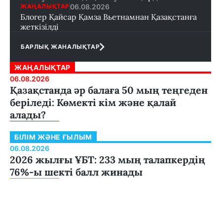
06.08.2026
ЖАҢАЛЫҚТАР
Блогер Қайсар Қамза Вьетнамнан Қазақстанға
жеткізілді
БАРЛЫҚ ЖАНАЛЫҚТАР
ЖАҢАЛЫҚТАР
06.08.2026
Қазақстанда әр балаға 50 мың теңгеден
беріледі: Көмекті кім және қалай
алады?
БІЛІМ ЖӘНЕ ҒЫЛЫМ
06.08.2026
2026 жылғы ҰБТ: 233 мың талапкердің
76%-ы шекті балл жинады