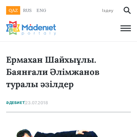
QAZ
RUS
ENG
Ермахан Шайхыұлы.
Баянғали Әлімжанов
туралы әзілдер
23.07.2018
ӘДЕБИЕТ