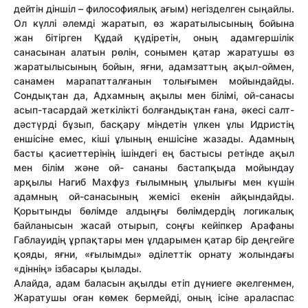
дейтін діншіл – философиялық ағым) негізделген сыңайлы.
Ол күллі әлемді жаратып, өз жаратылысының бойына
жан бітірген Құдай қүдіретін, оның адамгершілік
санасынан алатын рөлін, сонымен қатар жаратушы өз
жаратылысының бойын, яғни, адамзаттың ақыл-оймен,
санамен марапатталғанын толығымен мойындайды.
Сондықтан да, Адхамның ақылы мен білімі, ой-санасы
асып-тасардай жеткілікті болғандықтан ғана, әкесі салт-
дәстүрді бұзып, басқару міндетін үлкен ұлы Идристің
еншісіне емес, кіші ұлының еншісіне жазады. Адамның
басты қасиеттерінің ішіндегі ең бастысы ретінде ақыл
мен білім және ой- сананы бастапқыда мойындау
арқылы Нагиб Махфуз ғылымның ұлылығы мен күшін
адамның ой-санасының жемісі екенін айқындайды.
Қорытынды бөлімде алдыңғы бөлімдердің логикалық
байланысын жасай отырып, соңғы кейіпкер Арафаны
Габлауидің ұрпақтары мен ұлдарымен қатар бір деңгейге
қояды, яғни, «ғылымды» әділеттік орнату жолындағы
«діннің» ізбасары қылады.
Алайда, адам баласын ақылды етіп дүниеге әкелгенмен,
Жаратушы оған көмек бермейді, оның ісіне араласпас