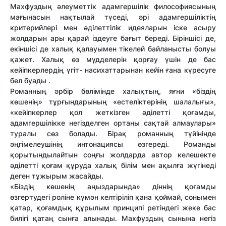
Махфуздың әлеуметтік адамгершілік философиясының
мағынасын нақтылай түседі, әрі адамгершіліктің
критерийлері мен әділеттілік идеяларын іске асыру
жолдарын ары қарай іздеуге бағыт береді. Біріншісі де,
екіншісі де халық қалауымен тікелей байланысты болуы
қажет. Халық өз мүдделерін қорғау үшін де бас
кейіпкерлердің үгіт- насихаттарынан кейін ғана күресуге
бел буады .
Романның әрбір бөлімінде халықтың, яғни «біздің
көшенің» тұрғындарының «естеліктерінің шалалығы»,
«кейіпкерлер қол жеткізген әділетті қоғамды,
адамгершілікке негізделген ортаны сақтай алмаулары»
туралы сөз болады. Бірақ романның түйінінде
әңгімелеушінің интонациясы өзгереді. Романды
қорытындылайтын соңғы жолдарда автор келешекте
әділетті қоғам құруда халық білім мен ақылға жүгінеді
деген тұжырым жасайды.
«Біздің көшенің аңыздарында» діннің қоғамды
өзгертудегі роліне күмән келтіріліп қана қоймай, сонымен
қатар, қоғамдық құрылым принципі ретіндегі жеке бас
билігі қатаң сынға алынады. Махфуздың сынына негіз