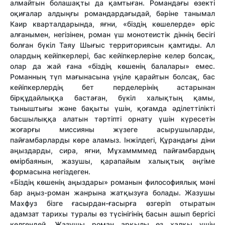
алмайтын болашақты да қамтыған. Романдағы өзекті
оқиғалар алдыңғы романдардағыдай, бәріне танымал
Каир кварталдарында, яғни, «біздің көшелерде» өріс
алғанымен, негізінен, роман үш монотеистік діннің бесігі
болған бүкіл Таяу Шығыс территориясын қамтиды. Ал
олардың кейіпкерлері, бас кейіпкерлеріне келер болсақ,
олар да жай ғана «біздің көшенің балалары» емес.
Романның түп мағынасына үңіле қарайтын болсақ, бас
кейіпкерлердің бет перделерінің астарынан
бірқұдайлыққа бастаған, бүкіл халықтың қамы,
тыныштығы және бақыты үшін, қоғамда әділеттілікті
басшылыққа алатын тәртіпті орнату үшін күресетін
жоғарғы миссияны жүзеге асырушыларды,
пайғамбарларды көре аламыз. Інжілдегі, Құрандағы діни
аңыздарды, сира, яғни, Мұхаммммед пайғамбардың
өмірбаянын, жазушы, қарапайым халықтық әңгіме
формасына негіздеген.
«Біздің көшенің аңыздары» романын философиялық мәні
бар аңыз-роман жанрына жатқызуға болады. Жазушы
Махфуз бізге ғасырдан-ғасырға өзгеріп отыратын
адамзат тарихы туралы өз түсінігінің басын ашып бергісі
келгендей. Жазушы роман арқылы өз халқы үшін