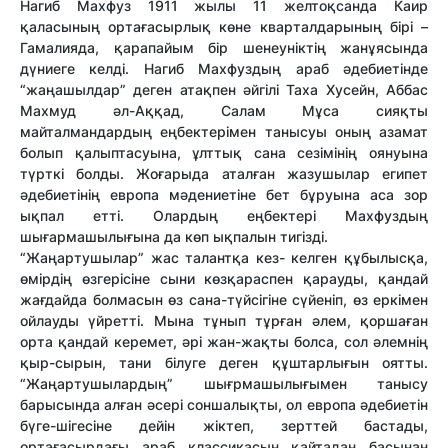
Нагиб Махфуз 1911 жылы 11 желтоқсанда Каир
қаласының ортағасырлық көне кварталдарының бірі –
Гамалияда, қарапайым бір шенеуніктің жанұясында
дүниеге келді. Нагиб Махфуздың араб әдебиетінде
“жаңашылдар” деген атақпен әйгілі Таха Хусейн, Аббас
Махмуд әл-Аққад, Салам Мұса сияқты
майталмандардың еңбектерімен танысуы оның азамат
болып қалыптасуына, ұлттық сана сезімінің оянуына
түрткі болды. Жоғарыда аталған жазушылар египет
әдебиетінің европа мәдениетіне бет бұруына аса зор
ықпал етті. Олардың еңбектері Махфуздың
шығармашылығына да көп ықпалын тигізді.
“Жаңартушылар” жас талантқа кез- келген құбылысқа,
өмірдің өзгерісіне сыни көзқараспен қарауды, қандай
жағдайда болмасын өз сана-түйсігіне сүйеніп, өз еркімен
ойлауды үйретті. Мына тұнып тұрған әлем, қоршаған
орта қандай керемет, әрі жан-жақты болса, сол әлемнің
қыр-сырын, тани білуге деген құштарлығын оятты.
“Жаңартушылардың” шығрмашылығымен танысу
барысында алған әсері соншалықты, ол европа әдебиетін
бүге-шігесіне дейін жіктеп, зерттей бастады,
ортағасырдағы араб классикасын қайтадан басынан