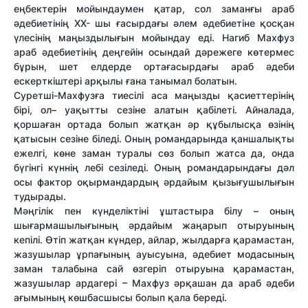
еңбектерін мойындаумен қатар, сол заманғы араб
әдебиетінің XX- шы ғасырдағы әлем әдебиетіне қосқан
үлесінің маңыздылығын мойындау еді. Нагиб Махфуз
араб әдебиетінің деңгейін осындай дәрежеге көтермес
бұрын, шет елдерде ортағасырдағы араб әдеби
ескерткіштері арқылы ғана танымал болатын.
Суретші-Махфузға тиесілі аса маңызды қасиеттерінің
бірі, ол– уақытты сезіне алатын қабілеті. Айналада,
қоршаған ортада болып жатқан әр құбылысқа өзінің
қатысын сезіне біледі. Оның романдарында қаншалықты
ежелгі, көне заман туралы сөз болып жатса да, онда
бүгінгі күннің лебі сезіледі. Оның романдарындағы дәл
осы фактор оқырмандардың әрдайым қызығушылығын
тудырады.
Мәңгілік пен күнделіктіні ұштастыра білу – оның
шығармашылығының әрдайым жаңарып отыруының
кепілі. Өтіп жатқан күндер, айлар, жылдарға қарамастан,
жазушылар ұрпағының ауысуына, әдебиет модасының
заман талабына сай өзгеріп отыруына қарамастан,
жазушылар ардагері – Махфуз әрқашан да араб әдеби
ағымының көшбасшысы болып қала береді.