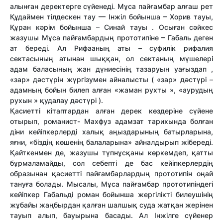
алынған деректерге сүйенеді. Мұса пайғамбар алғаш рет
Құдаймен тілдескен тау — Інжіл бойынша – Хорив тауы,
Құран кәрім бойынша – Синай тауы . Осыған сәйкес
жазушы Мұса пайғамбардың прототипіне – Габаль деген
ат береді. Ал Рифааның аты – суфилік рифалия
сектасының атынан шыққан, ол сектаның мүшелері
адам баласының жан дүниесінің тазаруын уағыздап ,
«зар» дәстүрін жүргізумен айналысты ( «зар» дәстүрі –
адамның бойын билеп алған «жаман рухты », «аурудың
рухын » қудалау дәстүрі ).
Қасиетті кітаптардан алған дерек көздеріне сүйене
отырып, романист- Махфуз адамзат тарихында болған
діни кейіпкерлерді халық аңыздарының батырларына,
яғни, «біздің көшенің балаларына» айналдырып жібереді.
Қайткенмен де, жазушы түпнұсқаны көркемдеп, қатты
бұрмаламайды, сол себепті де бас кейіпкерлердің
образынан қасиетті пайғамбарлардың прототипін оңай
тануға болады. Мысалы, Мұса пайғамбар прототипіндегі
кейіпкер Габальді роман бойынша жергілікті билеушінің
жұбайы жаңбырдан қалған шалшық суда жатқан жерінен
тауып алып, бауырына басады. Ал Інжілге сүйенер