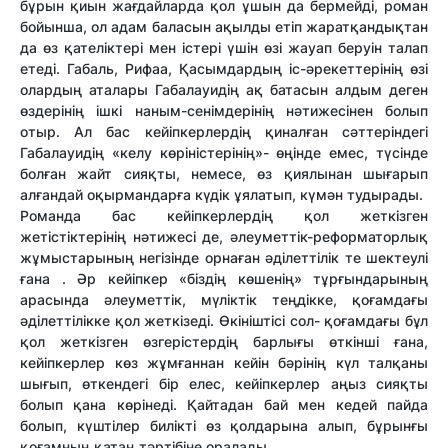
бұрын қиын жағдайларда қол ұшын да бермейді, роман
бойынша, ол адам баласын ақылды етіп жаратқандықтан
да өз қателіктері мен істері үшін өзі жауап беруін талап
етеді. Габаль, Рифаа, Қасымдардың іс-әрекеттерінің өзі
олардың аталары Габалауидің ақ батасын алдым деген
өздерінің ішкі наным-сенімдерінің нәтижесінен болып
отыр. Ал бас кейіпкерлердің қиналған сәттеріндегі
Габалауидің «келу көріністерінің»- өңінде емес, түсінде
болған жайт сияқты, немесе, өз қиялынан шығарып
алғандай оқырмандарға күдік ұялатып, күмән тудырады.
Романда бас кейіпкерлердің қол жеткізген
жетістіктерінің нәтижесі де, әлеуметтік-реформаторлық
жұмыстарының негізінде орнаған әділеттілік те шектеулі
ғана . Әр кейіпкер «біздің көшенің» тұрғындарының
арасында әлеуметтік, мүліктік теңдікке, қоғамдағы
әділеттілікке қол жеткізеді. Өкініштісі сол- қоғамдағы бұл
қол жеткізген өзгерістердің барлығы өткінші ғана,
кейіпкерлер көз жұмғаннан кейін бәрінің күл талқаны
шығып, өткендегі бір елес, кейіпкерлер аңыз сияқты
болып қана көрінеді. Қайтадан бай мен кедей пайда
болып, күштілер билікті өз қолдарына алып, бұрынғы
қоғамның қатаң тәртібіне оралады.