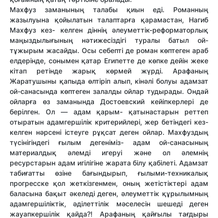
Махфуз заманының талабы қиын еді. Романның
жазылуына қойылатын талаптарға қарамастан, Нагиб
Махфуз кез- келген діннің әлеуметтік-реформаторлық
маңыздылығының нәтижесіздігі туралы батыл ой-
тұжырым жасайды. Осы себепті де роман көптеген араб
елдерінде, сонымен қатар Египетте де көпке дейін жеке
кітап ретінде жарық көрмей жүрді. Арафаның
Жаратушыны қапыда өлтіріп алып, кінәлі болуы адамзат
ой-санасында көптеген залалды ойлар тудырады. Ондай
ойларға өз заманында Достоевский кейіпкерлері де
берілген. Ол — адам қарым- қатынастарын реттеп
отыратын адамгершілік критерийлері, жер бетіндегі кез-
келген нәрсені істеуге рұқсат деген ойлар. Махфуздың
түсінігіндегі ғылым дегеніміз- адам ой-санасының
материалдық әлемді игеруі және ол әлемнің
ресурстарын адам игілігіне жарата білу қабілеті. Адамзат
табиғатты өзіне бағындырып, ғылыми-техникалық
прогресске қол жеткізгенмен, оның жетістіктері адам
баласына бақыт әкеледі деген, әлеуметтік құрылымның
адамгершіліктік, әділеттілік мәселесін шешеді деген
жауапкершілік қайда?! Арафаның қайғылы тағдыры