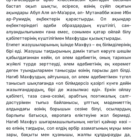
бастап оқып шықты, әсіресе, өзінің сүйіп оқитын
ақындары Абул Аля әл-Ма’арри, әл- Мутанабби және Ибн
ар-Румидің еңбектерін қарастырды. Ол ақындар
еңбектеріндегі әдеби образдардың күштілігі, сан-
алуандылығымен ғана емес, сонымен қатар ойлай білу
қабілеттерінің күштілігімен Махфузды қызықтырады.
Египет жазушыларының ішінде Махфуз – ең білімділерінің
бірі еді. Жазушы тағдырының дәмін татып көруге шешім
қабылдағаннан кейін, ол әлем әдебиетін, оның тарихын
жүйелі түрде зерттеуді, әлем әдебиетінің ең керемет
деген туындылармен танысуды өзінің парызы деп білді.
Нагиб Махфуздың айтуынша, ол әлем әдебиетімен түгел
танысып шықпағанда «ол білімдерсіз қазіргі күнге дейін
жазылғандардың, бірі де жазылмас еді». Еркін ойлау
қабілеті, таза сана-сезімі, арабтың поэтикалық салт-
дәстүрімен тығыз байланысы, ұлттық мәдениеттің
алдындағы өзінің борышын сезіне білуі, осылардың
барлығы батысқа, европаға еліктеуіне жол бермеді.
Нагиб Махфуз шығармашылығының негізгі қайнар көзі –
өз елінің тағдыры, сол елдің әрбір азаматының мұңы мен
зары, бақыты мен қуанышы, жалпы құлдырауды да,