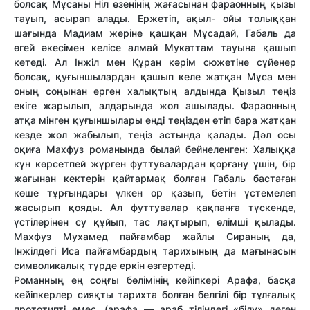
болсақ Мұсаны Ніл өзенінің жағасынан фараонның қызы
тауып, асырап алады. Ержетіп, ақыл- ойы толыққан
шағында Мадиам жеріне қашқан Мұсадай, Габаль да
өгей әкесімен келісе алмай Мукаттам тауына қашып
кетеді. Ал Інжіл мен Құран кәрім сюжетіне сүйенер
болсақ, қуғыншылардан қашып келе жатқан Мұса мен
оның соңынан ерген халықтың алдында Қызыл теңіз
екіге жарылып, алдарында жол ашылады. Фараонның
атқа мінген қуғыншылары енді теңізден өтіп бара жатқан
кезде жол жабылып, теңіз астында қалады. Дәл осы
оқиға Махфуз романында былай бейнеленген: Халыққа
күн көрсетпей жүрген футтувалардан қорғану үшін, бір
жағынан кектерін қайтармақ болған Габаль бастаған
көше тұрғындары үлкен ор қазып, бетін үстемелеп
жасырып қояды. Ал футтувалар қақпанға түскенде,
үстілерінен су құйып, тас лақтырып, өлімші қылады.
Махфуз Мухамед пайғамбар жайлы Сираның да,
Інжілдегі Иса пайғамбардың тарихының да мағынасын
символикалық түрде еркін өзгертеді.
Романның ең соңғы бөлімінің кейіпкері Арафа, басқа
кейіпкерлер сияқты тарихта болған белгілі бір тұлғалық
прототипті емес, (арафа — араб тіліндегі «білу» деген