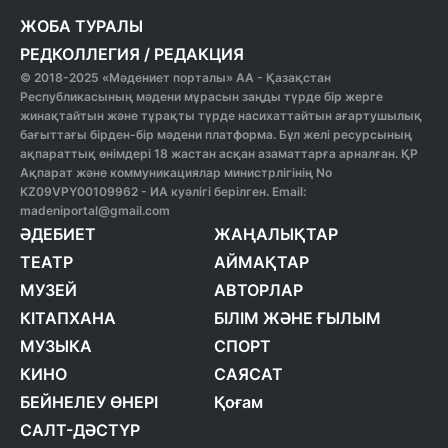
ЖОБА ТУРАЛЫ
РЕДКОЛЛЕГИЯ
/
РЕДАКЦИЯ
© 2018-2025 «Мәдениет порталы» АА - Қазақстан
Республикасының мәдени мұрасын заңды түрде бір жерге
жинақтайтын және тұрақты түрде насихаттайтын ағартушылық
бағыттағы бірден-бір мәдени платформа. Бұл желі ресурсының
ақпараттық өнімдері 18 жастан асқан азаматтарға арналған. ҚР
Ақпарат және коммуникациялар министрлігінің No
KZ09VPY00109962 - ИА куәлігі берілген. Email:
madeniportal@gmail.com
ӘДЕБИЕТ
ЖАҢАЛЫҚТАР
ТЕАТР
АЙМАҚТАР
МУЗЕЙ
АВТОРЛАР
КІТАПХАНА
БІЛІМ ЖӘНЕ ҒЫЛЫМ
МУЗЫКА
СПОРТ
КИНО
САЯСАТ
БЕЙНЕЛЕУ ӨНЕРІ
Қоғам
САЛТ-ДӘСТҮР