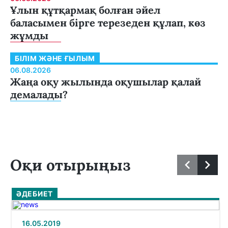
Ұлын құтқармақ болған әйел
баласымен бірге терезеден құлап, көз
жұмды
БІЛІМ ЖӘНЕ ҒЫЛЫМ
06.08.2026
Жаңа оқу жылында оқушылар қалай
демалады?
Оқи отырыңыз
ӘДЕБИЕТ
16.05.2019