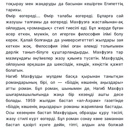
тоқырау мен жаңаруды да басынан кешірген Египеттің
тарихы.
Өмір өзгереді…. Өмір талабы өзгереді. Бұларға сай
жазушы талғамы да өзгереді. Махфузға жастайынан-ақ
ойлаудың «романдық» стилі тиесілі еді. Бұл жерде бұған
әсер еткен, мүмкін, ол игерген философия ілімі болу
керек. Қалай болғанда да университеттегі жылдары зая
кеткен жоқ. Философия ілімі оған әлемді толығымен
дерлік танып-білуге құштарландырды. Махфузға тар
мазмұндағы әңгімелер жазу қиынға түсетін. Махфуздің
ойлауына әрқашан да шексіздік, кеңдік, кеңістік қажет
болатын.
Нагиб Махфузды мүлдем басқа қырынан танытқан
романдарының бірі, ол — «Біздің көшенің аңыздары»
атты роман. Бұл роман, шынымен де, Нагиб Махфуз
шығармашылығында жаңа бір кезеңді ашты десе
болады. 1959 жылдан бастап «әл-Ахрам» газетінде
«Біздің көшенің аңыздары» романы жариялана бастады.
Осы кезеңнен бастап Махфуздың образды құру тәсілі,
жазу стилі күрт өзгерді. Бұл роман сонау көне заманнан
бастап қазіргі күнге дейін, тіпті, алдын ала болжай