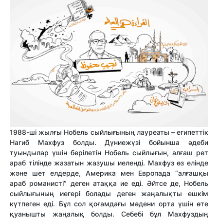
1988-ші жылғы Нобель сыйлығының лауреаты – египеттік
Нагиб Махфуз болды. Дүниежүзі бойынша әдеби
туындылар үшін берілетін Нобель сыйлығын, алғаш рет
араб тілінде жазатын жазушы иеленді. Махфуз өз елінде
және шет елдерде, Америка мен Европада “алғашқы
араб романисті” деген атаққа ие еді. Әйтсе де, Нобель
сыйлығының иегері болады деген жаңалықты ешкім
күтпеген еді. Бұл сол қоғамдағы мәдени орта үшін өте
қуанышты жаңалық болды. Себебі бұл Махфуздың