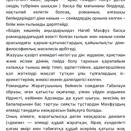
сөздің түбірінен шыққан ) басқа бір мағынаны білдіреді,
нақтылай келетін болсақ, романның алғашқы
бөлімдеріндегі діни наным — сенімдердің орнына келген –
білім мен ғылымды дәріптейді.
«Біздің көшенің аңыздарында» Нагиб Махфуз басқа
романдардағыдай өзекті болған ғылым мен наным-сенім
арасындағы қарым-қатынастардың қайшылықты діни-
философиялық мәселесін өрбітеді.
Жазушы қазіргі әлемдегі негізгі үш дін: иудаизм, христиан
және ислам дінінің пайда болу тарихын қарапайым
халыққа тыныш өмір тілеп, әділеттілікке, адамгершілікке
қол жеткізуді мақсат тұтқан ұлы тұлғалардың іс-
әрекеттерінің жемісі екенін дәлелдегісі келген.
Романдағы Жаратушының бейнесін сомдаған Габалауи
образы, оған қатысты оқиғалар, үлкен үйден алдымен
Идристі, кейіннен Адхамды да қуып шығуы, әкесінің өз
балаларынан бас тартуы сияқты тұстардан Махфуздың
әлемді танудағы көзқарасын байқауға болады.
Оның әлемге, жаратылысқа деген көзқарасы деизмге
(«деизм» — әлемді құдай жаратқан, бірақ күнделікті
қоғам өмірі мен табиғатқа құдай әсерінің қатысы жоқ