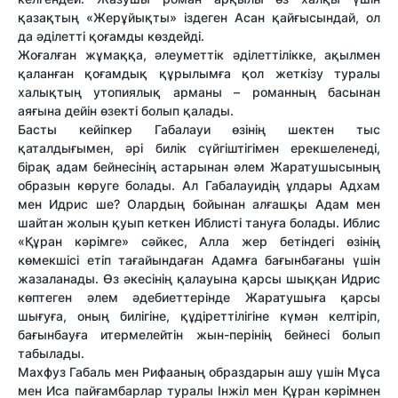
қазақтың «Жерұйықты» іздеген Асан қайғысындай, ол
да әділетті қоғамды көздейді.
Жоғалған жұмаққа, әлеуметтік әділеттілікке, ақылмен
қаланған қоғамдық құрылымға қол жеткізу туралы
халықтың утопиялық арманы – романның басынан
аяғына дейін өзекті болып қалады.
Басты кейіпкер Габалауи өзінің шектен тыс
қаталдығымен, әрі билік сүйгіштігімен ерекшеленеді,
бірақ адам бейнесінің астарынан әлем Жаратушысының
образын көруге болады. Ал Габалауидің ұлдары Адхам
мен Идрис ше? Олардың бойынан алғашқы Адам мен
шайтан жолын қуып кеткен Иблисті тануға болады. Иблис
«Құран кәрімге» сәйкес, Алла жер бетіндегі өзінің
көмекшісі етіп тағайындаған Адамға бағынбағаны үшін
жазаланады. Өз әкесінің қалауына қарсы шыққан Идрис
көптеген әлем әдебиеттерінде Жаратушыға қарсы
шығуға, оның билігіне, құдіреттілігіне күмән келтіріп,
бағынбауға итермелейтін жын-перінің бейнесі болып
табылады.
Махфуз Габаль мен Рифааның образдарын ашу үшін Мұса
мен Иса пайғамбарлар туралы Інжіл мен Құран кәрімнен