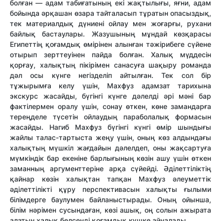
болған — адам табиғатының екі жақтылығы, яғни, адам
бойында әрқашан өзара тайталасып тұратын опасыздық,
тек материалдық дүниені ойлау мен жоғарғы, рухани
байлық бастаулары. Жазушының мұндай көзқарасы
Египеттің қоғамдық өмірінен алынған тәжірибеге сүйене
отырып зерттеуінен пайда болған. Халық мүддесін
қорғау, халықтың пікірімен санасуға шақыру романда
дәл осы күнге негізделіп айтылған. Тек сол бір
тұжырымға келу үшін, Махфуз адамзат тарихына
экскурс жасайды, бүгінгі күнге дәлелді әрі мәні бар
фактілермен оралу үшін, сонау өткен, көне замандарға
тереңделе түсетін ойлаудың параболалық формасын
жасайды. Нагиб Махфуз бүгінгі күнгі өмір шындығы
жайлы талас-тартыста жеңу үшін, оның көз алдындағы
халықтың мүшкіл жағдайын дәлелдеп, оны жақсартуға
мүмкіндік бар екеніне барлығының көзін ашу үшін өткен
заманның аргументтеріне арқа сүйейді. Әділеттіліктің
қайнар көзін халықтан тапқан Махфуз әлеуметтік
әділеттілікті құру перспективасын халықты ғылыми
білімдерге баулумен байланыстырады. Оның ойынша,
білім нәрімен сусындаған, көзі ашық, оң солын ажырата
алатын халық белсенді қоғамдық күшке айналады.