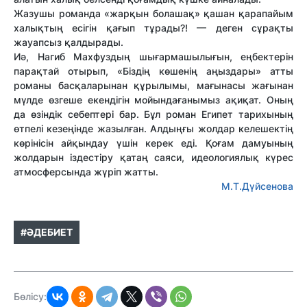
Жазушы романда «жарқын болашақ» қашан қарапайым
халықтың есігін қағып тұрады?! — деген сұрақты
жауапсыз қалдырады.
Иә, Нагиб Махфуздың шығармашылығын, еңбектерін
парақтай отырып, «Біздің көшенің аңыздары» атты
романы басқаларынан құрылымы, мағынасы жағынан
мүлде өзгеше екендігін мойындағанымыз ақиқат. Оның
да өзіндік себептері бар. Бұл роман Египет тарихының
өтпелі кезеңінде жазылған. Алдыңғы жолдар келешектің
көрінісін айқындау үшін керек еді. Қоғам дамуының
жолдарын іздестіру қатаң саяси, идеологиялық күрес
атмосферсында жүріп жатты.
М.Т.Дүйсенова
#ӘДЕБИЕТ
Бөлісу: