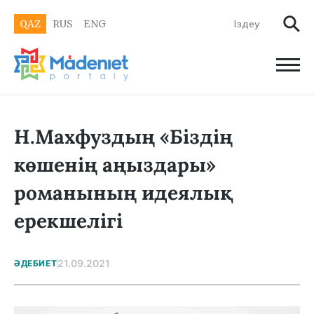
QAZ
RUS
ENG
Н.Махфуздың «Біздің
көшенің аңыздары»
романының идеялық
ерекшелігі
21.09.2021
ӘДЕБИЕТ