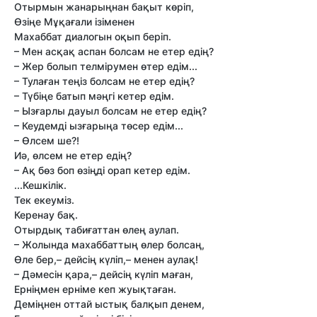
Отырмын жанарыңнан бақыт көрiп,
Өзiңе Мұқағали iзiменен
Махаббат диалогын оқып берiп.
– Мен асқақ аспан болсам не етер едiң?
– Жер болып телмiрумен өтер едiм...
– Тулаған теңiз болсам не етер едiң?
– Түбiңе батып мәңгi кетер едiм.
– Ызғарлы дауыл болсам не етер едiң?
– Кеудемдi ызғарыңа төсер едiм...
– Өлсем ше?!
Иә, өлсем не етер едiң?
– Ақ бөз боп өзiңдi орап кетер едiм.
...Кешкiлiк.
Тек екеумiз.
Керенау бақ.
Отырдық табиғаттан өлең аулап.
– Жолында махаббаттың өлер болсаң,
Өле бер,– дейсiң күлiп,– менен аулақ!
– Дәмесiн қара,– дейсiң күлiп маған,
Ернiңмен ернiме кеп жуықтаған.
Демiңнен оттай ыстық балқып денем,