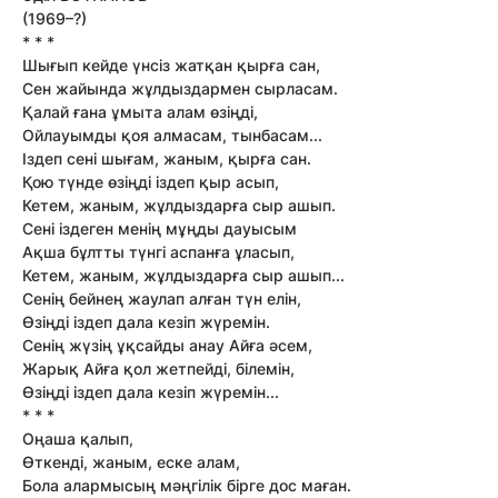
(1969–?)
* * *
Шығып кейде үнсiз жатқан қырға сан,
Сен жайында жұлдыздармен сырласам.
Қалай ғана ұмыта алам өзiңдi,
Ойлауымды қоя алмасам, тынбасам...
Iздеп сенi шығам, жаным, қырға сан.
Қою түнде өзiңдi iздеп қыр асып,
Кетем, жаным, жұлдыздарға сыр ашып.
Сенi iздеген менiң мұңды дауысым
Ақша бұлтты түнгi аспанға ұласып,
Кетем, жаным, жұлдыздарға сыр ашып...
Сенiң бейнең жаулап алған түн елiн,
Өзiңдi iздеп дала кезiп жүремiн.
Сенiң жүзiң ұқсайды анау Айға әсем,
Жарық Айға қол жетпейдi, бiлемiн,
Өзiңдi iздеп дала кезiп жүремiн...
* * *
Оңаша қалып,
Өткендi, жаным, еске алам,
Бола алармысың мәңгiлiк бiрге дос маған.