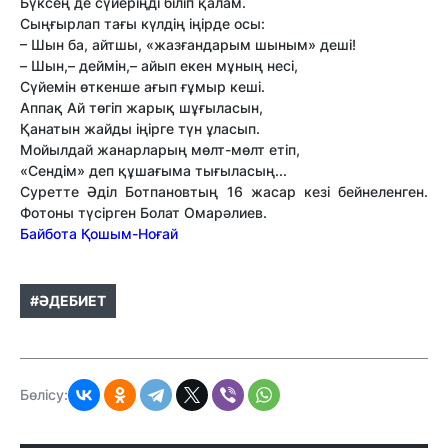
Бүксең де сүйерiңдi бiлiп қалам.
Сыңғырлап тағы күлдiң iңiрде осы:
– Шын ба, айтшы, «жазғандарым шыным» дешi!
– Шын,– деймiн,– айып екен мұның несi,
Сүйемiн өткенше ағып ғұмыр кешi.
Аппақ Ай төгiп жарық шұғыласын,
Қанатын жайды iңiрге түн ұласып.
Мойылдай жанарларың мөлт-мөлт етiп,
«Сендiм» деп құшағыма тығыласың...
Суретте Әділ Ботпановтың 16 жасар кезі бейнеленген.
Фотоны түсірген Болат Омарәлиев.
Байбота Қошым-Ноғай
#ӘДЕБИЕТ
Бөлісу: