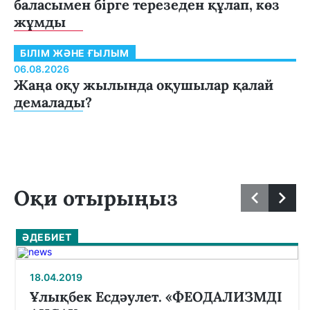
баласымен бірге терезеден құлап, көз
жұмды
БІЛІМ ЖӘНЕ ҒЫЛЫМ
06.08.2026
Жаңа оқу жылында оқушылар қалай
демалады?
Оқи отырыңыз
ӘДЕБИЕТ
18.04.2019
Ұлықбек Есдәулет. «ФЕОДАЛИЗМДІ