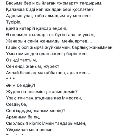
Басыма бәрiн сыйлаған «жомарт» тағдырым,
Қалайша бiздi көп жылдан берi қоспаған?!
Адасып ұзақ таба алмадым-ау мен сенi,
Түсiрiп,
қайта көтерiп қайсар еңсенi,
Өткенмен жылдар тек бүгiн ғана, аяулым,
Жанарың сенiң жанымды менiң өртедi...
Ғашық боп жырға жүйкеммен, барлық жаныммен,
Ұмытамын деп одан өзгенiң бәрiн мен,
Өзiңдi таптым,
Сен ендi, жаным, жүректi
Аялай бiлшi ақ махаббатпен, арыңмен...
* * *
Әнiм бе едiң?!
Жүректiң сеземiсiң жалын демiн?!
Ұзақ түн таң атқанша көз iлместен,
Сездiң бе,
Сенi iздедiм, жаным менiң?!
Арманым ба ең,
Сырласып кiрпiк iлмей таңдарыммен,
Ұйқымнан мың оянып,