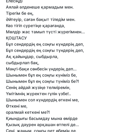
Елесiңдi
Аялай әлденеше қармадым мен.
Тiрегiм бе ең,
Әйтеуiр, саған бақыт тiледiм мен.
Көз тiгiп суретiңе қарағанда,
Мөлдiр жас тамып түстi жүрегiмнен...
ҚОШТАСУ
Бұл сендердiң ең соңғы күндерiң деп,
Бұл сендердiң ең соңғы түндерiң деп,
Ақ қайыңдар, сыбдырла,
сыбдырлап бақ,
Мәңгi-бақи сөнбесiн үндерiң деп...
Шынымен бұл ең соңғы күнiмiз бе,
Шынымен бұл ең соңғы түнiмiз бе?!
Сенiң айдай жүзiңе телмiремiн,
Үмiтiмнiң жүректен гүлiн үзбе!..
Шынымен сол күндердiң өткенi ме,
Өткенi ме,
оралмай кеткенi ме?!
Қиындығы басымдау мына өмiрде
Қызық дәурен әрқашан өтпелi де...
Сенi, жаным, соңғы рет өбемiн де,