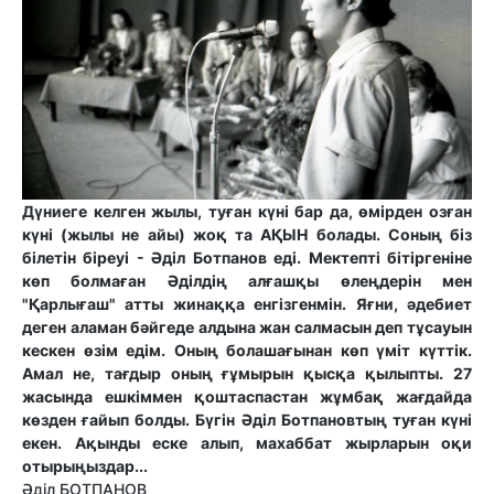
Дүниеге келген жылы, туған күні бар да, өмірден озған
күні (жылы не айы) жоқ та АҚЫН болады. Соның біз
білетін біреуі - Әділ Ботпанов еді. Мектепті бітіргеніне
көп болмаған Әділдің алғашқы өлеңдерін мен
"Қарлығаш" атты жинаққа енгізгенмін. Яғни, әдебиет
деген аламан бәйгеде алдына жан салмасын деп тұсауын
кескен өзім едім. Оның болашағынан көп үміт күттік.
Амал не, тағдыр оның ғұмырын қысқа қылыпты. 27
жасында ешкіммен қоштаспастан жұмбақ жағдайда
көзден ғайып болды. Бүгін Әділ Ботпановтың туған күні
екен. Ақынды еске алып, махаббат жырларын оқи
отырыңыздар...
Әдiл БОТПАНОВ