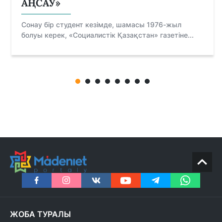
АҢСАУ»
Сонау бір студент кезімде, шамасы 1976-жыл
болуы керек, «Социалистік Қазақстан» газетіне...
ЖОБА ТУРАЛЫ