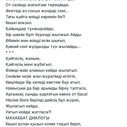
От сезiмдi жоғалтам тереңiмде.
Әкетедi ал сосын жолдар сенi...
Тағы қайта өзiңдi көремiн бе?!
Кешкi вокзал.
Қайыңдар тұнжырайды,
Бiр шөкiм бұлт бүркедi жылжып Айды.
Өбемiн мен өзiңдi есiм шығып,
Қимай сенi жұлдызды түн жылайды...
* * *
Қайтесiң, жаным,
Қайтесiң менi жұбатып,
Өзiмдi-өзiм аламын кейде жылатып.
Сезiмiм нәзiк жан-жүрегiмдi егiлтiп,
Көңiлiмде бiр келедi көктем бүр атып.
Намысым да бар арымды бiреу таптаса,
Арғымақ сынды қарғитын көкке от баса!
Несiне бiзге берiлдi дейсiң бұл жүрек,
Жылатып кейде,
Уатып кейде жатпаса?!
МАХАББАТ ДИАЛОГЫ
Кешкi аспан қызыл кiлем тоқып берiп,