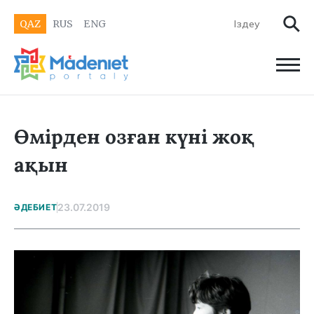
QAZ
RUS
ENG
Өмірден озған күні жоқ
ақын
23.07.2019
ӘДЕБИЕТ