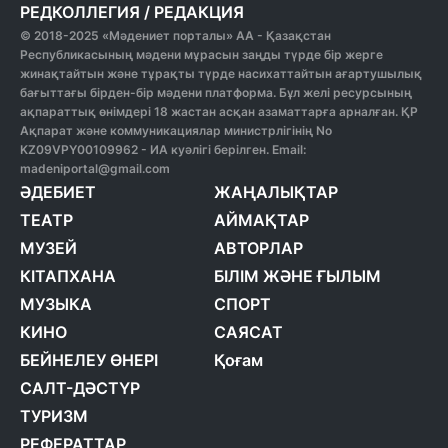
РЕДКОЛЛЕГИЯ
/
РЕДАКЦИЯ
© 2018-2025 «Мәдениет порталы» АА - Қазақстан
Республикасының мәдени мұрасын заңды түрде бір жерге
жинақтайтын және тұрақты түрде насихаттайтын ағартушылық
бағыттағы бірден-бір мәдени платформа. Бұл желі ресурсының
ақпараттық өнімдері 18 жастан асқан азаматтарға арналған. ҚР
Ақпарат және коммуникациялар министрлігінің No
KZ09VPY00109962 - ИА куәлігі берілген. Email:
madeniportal@gmail.com
ӘДЕБИЕТ
ЖАҢАЛЫҚТАР
ТЕАТР
АЙМАҚТАР
МУЗЕЙ
АВТОРЛАР
КІТАПХАНА
БІЛІМ ЖӘНЕ ҒЫЛЫМ
МУЗЫКА
СПОРТ
КИНО
САЯСАТ
БЕЙНЕЛЕУ ӨНЕРІ
Қоғам
САЛТ-ДӘСТҮР
ТУРИЗМ
РЕФЕРАТТАР