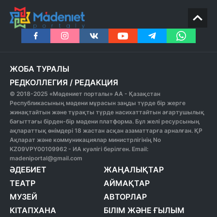
ЖОБА ТУРАЛЫ
РЕДКОЛЛЕГИЯ
/
РЕДАКЦИЯ
© 2018-2025 «Мәдениет порталы» АА - Қазақстан
Республикасының мәдени мұрасын заңды түрде бір жерге
жинақтайтын және тұрақты түрде насихаттайтын ағартушылық
бағыттағы бірден-бір мәдени платформа. Бұл желі ресурсының
ақпараттық өнімдері 18 жастан асқан азаматтарға арналған. ҚР
Ақпарат және коммуникациялар министрлігінің No
KZ09VPY00109962 - ИА куәлігі берілген. Email:
madeniportal@gmail.com
ӘДЕБИЕТ
ЖАҢАЛЫҚТАР
ТЕАТР
АЙМАҚТАР
МУЗЕЙ
АВТОРЛАР
КІТАПХАНА
БІЛІМ ЖӘНЕ ҒЫЛЫМ