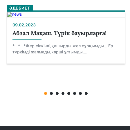
ӘДЕБИЕТ
09.02.2023
Абзал Мақаш. Түрік бауырларға!
* * *Жер сілкінді,қашырды жел сұрқымды… Ер
түркімді жалмады,көрші ұлтымды....