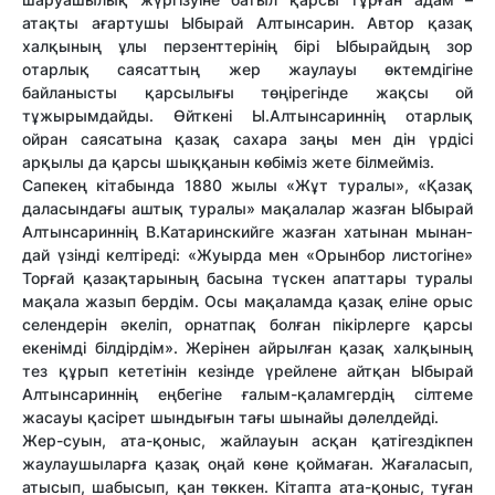
атақты ағартушы Ыбырай Алтынсарин. Автор қазақ
халқының ұлы пер­зент­терінің бірі Ыбырайдың зор
отарлық саясаттың жер жаулауы өктемдігіне
байланысты қарсылығы төңірегінде жақсы ой
тұжырымдайды. Өйткені Ы.Алтынсариннің отарлық
ойран саясатына қазақ сахара заңы мен дін үрдісі
арқылы да қарсы шыққанын көбіміз жете білмейміз.
Сапекең кітабында 1880 жылы «Жұт туралы», «Қазақ
даласындағы аштық туралы» мақалалар жаз­ған Ыбырай
Алтынсариннің В.Ка­та­ринс­кийге жазған хатынан мынан­
дай үзінді келтіреді: «Жуырда мен «Орынбор листогіне»
Торғай қазақтарының басына түскен апаттары туралы
мақала жазып бердім. Осы мақаламда қазақ еліне орыс
селендерін әкеліп, орнатпақ болған пікірлерге қарсы
екенімді білдірдім». Жерінен айрылған қазақ халқының
тез құрып кететінін кезінде үрейлене айтқан Ыбырай
Алтынсариннің еңбегіне ғалым-қаламгердің сілтеме
жасауы қасірет шындығын тағы шынайы дәлелдейді.
Жер-суын, ата-қоныс, жай­лау­­ын асқан қатігездікпен
жау­лау­шыларға қазақ оңай көне қоймаған. Жағаласып,
атысып, шабысып, қан төккен. Кітапта ата-қоныс, туған