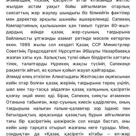
жылдан астам уақыт бойы айтылмаған отарлық
саясаттың жер жаулау шындығы біз білмейтін фактілер
мен деректер арқылы шынайы әшкереленеді. Сапекең
Компартияның қылы­шы­нан қан тамып тұрған 80-жыл­
дар­дың өзінде қазақ жер-суының тағдырына
байланысты ұлтжанды азамат ретінде мәселе көтерген
екен. 1989 жы­лы сол кездегі Қазақ ССР Министрлер
Сове­ті­нің Председателі Нұр­сұлтан Әбішұлы Назар­баевқа
жазған хаты куә. Халықтың түпкі ойын білдіретін хаттағы
тілек, талаптарды Нұрекең жақсы түсініп, Сапекеңе
рақметін айтып, өз қолын қойып жауап қай­тарады.
Әлемді елең еткізген Алматыдағы Желтоқсан оқиғасынан
кейін отар болған қазақ жерінің тағдырына терең үңіліп,
шөл мен тау-тасқа айдалған қазақ халқының қасіретін
қозғау оңай емес еді. Бірақ Сапекең сияқты атамекен
Отанына табынған, жер-суының киесін қадірлеген, оның
тағдырына налыған ғалым-қаламгер зор ізденіс пен
батылдықтың арқасында қазақтың бұрын айтылмаған
тағы бір қасіретінің шежіресін сол кезде бастап, оны
кейін шер тарқата отырып жазғаны неге тұрады. Міне,
сондықтан да «Қазақ қасіреті» кітабы – ел-жер