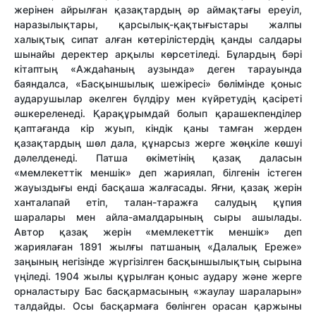
жерінен айрылған қазақтардың әр аймақтағы ереуіл,
наразылықтары, қарсылық-қақты­ғыстары жалпы
халықтық сипат алған көтерілістердің қан­ды салдары
шынайы деректер арқылы көрсетіледі. Бұ­лардың бәрі
кітаптың «Аждаһаның аузында» деген тарауында
баяндалса, «Басқыншылық шежіресі» бөлімінде қо­ныс
аударушылар әкелген бүлдіру мен күй­ретудің қасі­ре­ті
әш­кереленеді. Қа­ра­құ­рым­дай болып қа­рашекпенділер
қап­тағанда кір жуып, кіндік қаны тамған жерден
қазақтардың шөл дала, құнарсыз жерге жөңкіле көшуі
дәлелденеді. Патша өкіметінің қазақ даласын
«мемлекеттік меншік» деп жариялап, біл­генін істеген
жауыздығы енді басқаша жалғасады. Яғни, қа­зақ жерін
ханталапай етіп, талан-таражға салудың құпия
шаралары мен айла-амалдарының сыры ашылады.
Автор қазақ жерін «мемлекеттік меншік» деп
жариялаған 1891 жылғы патшаның «Далалық Ереже»
заңының негізінде жүргізілген басқыншылықтың сырына
үңіледі. 1904 жылы құрылған қоныс аудару және жерге
орналастыру Бас басқармасының «жаулау шараларын»
талдайды. Осы басқармаға бөлінген орасан қаржыны