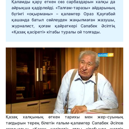
Қаламды қару еткен сөз сарбаздарын халқы да
айрықша қадірлейді. «Талғам-таразы» айдарының
бүгінгі «оқырманы» – қаламгер Ораз Қауғабай
қашанда батыл сөйлеуден жаңылмаған жазушы,
журналист, қоғам қайраткері Сапабек Әсіптің
«Қазақ қасіреті» кітабы туралы ой толғады.
Қазақ халқының өткен тарихы мен жер-суының
тағдырын терең білетін ғалым-қаламгер Сапабек Әсіпов
ағамыздың «Қазақ қасіреті» атты кітабында жетпіс