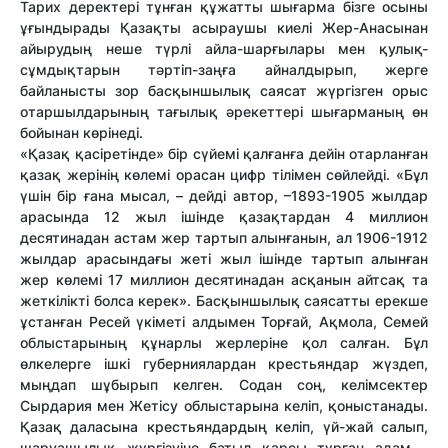
Тарих деректері тұнған құжатты шығарма бізге осыны
ұғындырады Қазақты асыраушы киелі Жер-Анасынан
айырудың неше түрлі айла-шарғылары мен қулық-
сұмдықтарын тәртіп-заңға айналдырып, жерге
байланысты зор басқыншылық саясат жүргізген орыс
отаршылдарының тағылық әрекеттері шығарманың өн
бойынан көрінеді.
«Қазақ қасіретінде» бір сүйемі қалғанға дейін отарланған
қазақ жерінің көлемі орасан цифр тілімен сөйлейді. «Бұл
үшін бір ғана мысал, – дейді автор, –1893-1905 жылдар
арасында 12 жыл ішінде қазақтардан 4 миллион
десятинадан астам жер тартып алынғанын, ал 1906-1912
жылдар арасындағы жеті жыл ішінде тартып алынған
жер көлемі 17 миллион десятинадан асқанын айтсақ та
жеткілікті болса керек». Басқыншылық саясатты ерекше
ұстанған Ресей үкіметі алдымен Торғай, Ақмола, Семей
облыстарының құнарлы жерлеріне қол салған. Бұл
өлкелерге ішкі губерниялардан крестьяндар жүздеп,
мыңдап шұбырып келген. Содан соң, келімсектер
Сырдария мен Жетісу облыстарына келіп, қоныстанады.
Қазақ даласына крестьяндардың келіп, үй-жай салып,
шаруашылық жүргізуіне батыл қарсы тұрған адам –