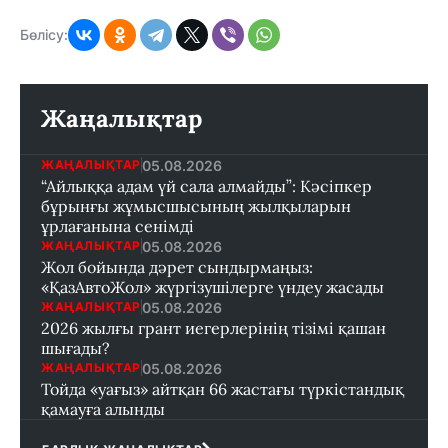
Бөлісу:
Жаңалықтар
05.08.2026
ЖАҢАЛЫҚТАР
“Айлыққа адам үй сала алмайды”: Кәсіпкер
бұрынғы жұмысшысының жылқыларын
ұрлағанына сенімді
05.08.2026
ЖАҢАЛЫҚТАР
Жол бойында дәрет сындырмаңыз:
«ҚазАвтоЖол» жүргізушілерге үндеу жасады
05.08.2026
ЖАҢАЛЫҚТАР
2026 жылғы грант иегерлерінің тізімі қашан
шығады?
05.08.2026
ЖАҢАЛЫҚТАР
Тойда «уағыз» айтқан 66 жастағы түркістандық
қамауға алынды