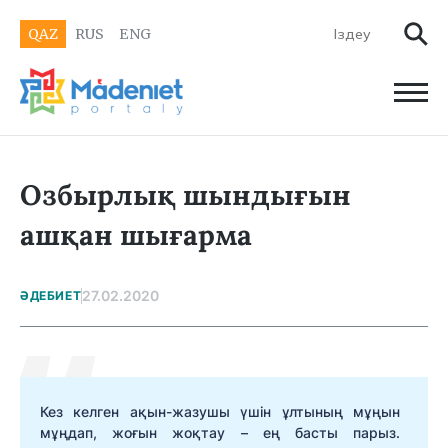
QAZ
RUS
ENG
Озбырлық шындығын
ашқан шығарма
27.02.2020
ӘДЕБИЕТ
Кез келген ақын-жазушы үшін ұлтының мұңын
мұңдап, жоғын жоқтау – ең басты парыз.