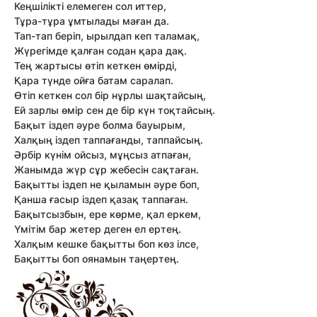
Кеңшілікті елемеген сол иттер,
Тұра-тұра ұмтылады маған да.
Тап-тап беріп, ырылдап кеп таламақ,
Жүрегімде қалған содан қара дақ.
Тең жартысы өтіп кеткен өмірді,
Қара түнде ойға батам саралап.
Өтіп кеткен сол бір нұрлы шақтайсың,
Ей зарлы өмір сен де бір күн тоқтайсың.
Бақыт іздеп әуре болма бауырым,
Халқың іздеп таппағанды, таппайсың.
Әрбір күнім ойсыз, мұңсыз атпаған,
Жанымда жүр сұр жебесін сақтаған.
Бақытты іздеп не қыламын әуре боп,
Қанша ғасыр іздеп қазақ таппаған.
Бақытсызбын, ере көрме, қал еркем,
Үмітім бар жетер деген ел ертең.
Халқым кешке бақытты боп көз ілсе,
Бақытты боп оянамын таңертең.