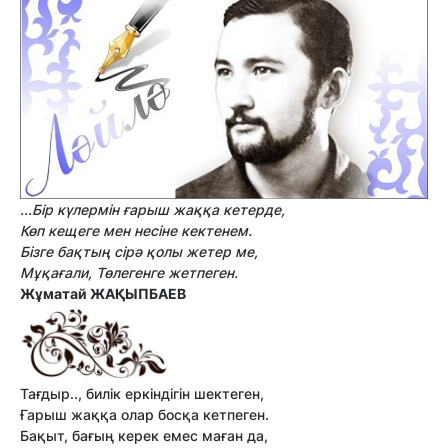
...Бір күлермін ғарыш жаққа кетерде,
Көп кещеге мен несіне кектенем.
Бізге бақтың сірә қолы жетер ме,
Мұқағали, Төлегенге жетпеген.
Жұматай ЖАҚЫПБАЕВ
Тағдыр.., билік еркіндігін шектеген,
Ғарыш жаққа олар босқа кетпеген.
Бақыт, бағың керек емес маған да,