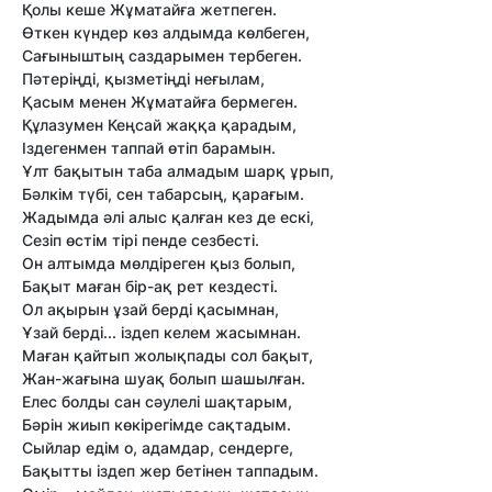
Қолы кеше Жұматайға жетпеген.
Өткен күндер көз алдымда көлбеген,
Сағыныштың саздарымен тербеген.
Пәтеріңді, қызметіңді неғылам,
Қасым менен Жұматайға бермеген.
Құлазумен Кеңсай жаққа қарадым,
Іздегенмен таппай өтіп барамын.
Ұлт бақытын таба алмадым шарқ ұрып,
Бәлкім түбі, сен табарсың, қарағым.
Жадымда әлі алыс қалған кез де ескі,
Сезіп өстім тірі пенде сезбесті.
Он алтымда мөлдіреген қыз болып,
Бақыт маған бір-ақ рет кездесті.
Ол ақырын ұзай берді қасымнан,
Ұзай берді... іздеп келем жасымнан.
Маған қайтып жолықпады сол бақыт,
Жан-жағына шуақ болып шашылған.
Елес болды сан сәулелі шақтарым,
Бәрін жиып көкірегімде сақтадым.
Сыйлар едім о, адамдар, сендерге,
Бақытты іздеп жер бетінен таппадым.