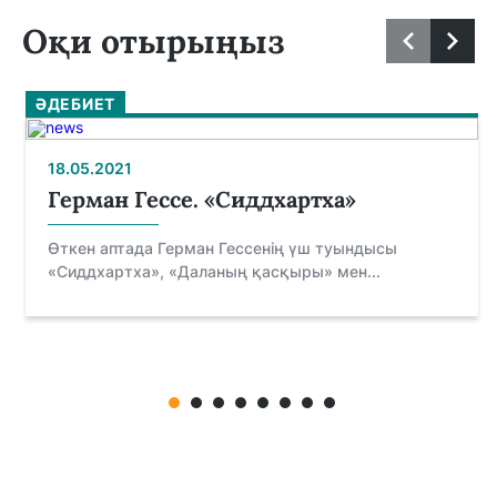
Оқи отырыңыз
ӘДЕБИЕТ
18.05.2021
Герман Гессе. «Сиддхартха»
Өткен аптада Герман Гессенің үш туындысы
«Сиддхартха», «Даланың қасқыры» мен...