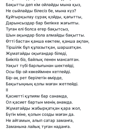
Бақытты деп кім ойлайды мына қыз,
Не сыйлайды білесіз бе, мына күз?
Құйтырқылау сұрақ қойды, қағытты,
Дарынсыздар бар билікке жағыпты.
Туған елі болса егер бақытсыз,
Шын ақындар бола алмайды бақытты.
Өтті бастан қанша көктем, қанша ақпан,
Тіршілік бұл құлазытқан, шаршатқан.
Жұматайды оқығандар біледі,
Биікпіз біз, байлық пенен мансаптан.
Уақыт түбі барлығынан шектейді,
Осы бір ой көкейімнен кетпейді.
Бір-ақ рет берілетін өмірде,
Бақытыңның қолы маған жетпейді.
ІІ
Қасиетті құпиям бар санамда,
Ол қасиет бартын менің анамда.
Жұматайды жабырқатқан қара жол,
Бүгін міне, қолын созды маған да.
Не айтамын, алып сатар заманға,
Заманына лайық туған наданға.