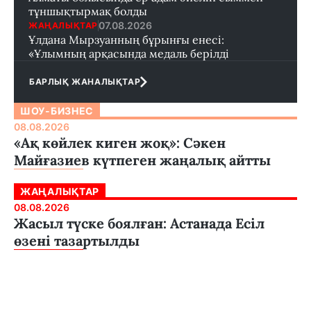
тұншықтырмақ болды
07.08.2026
ЖАҢАЛЫҚТАР
Ұлдана Мырзуанның бұрынғы енесі:
«Ұлымның арқасында медаль берілді
БАРЛЫҚ ЖАНАЛЫҚТАР
ШОУ-БИЗНЕС
08.08.2026
«Ақ көйлек киген жоқ»: Сәкен
Майғазиев күтпеген жаңалық айтты
ЖАҢАЛЫҚТАР
08.08.2026
Жасыл түске боялған: Астанада Есіл
өзені тазартылды