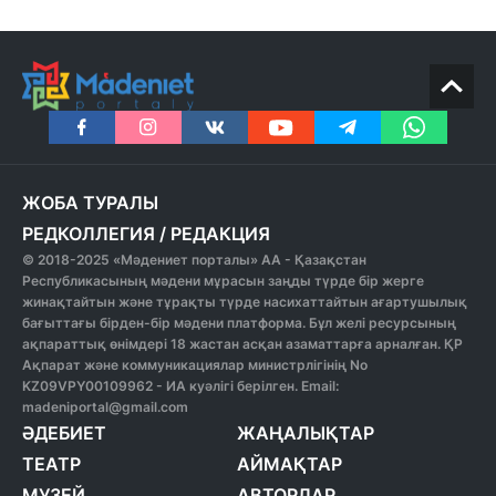
ЖОБА ТУРАЛЫ
РЕДКОЛЛЕГИЯ
/
РЕДАКЦИЯ
© 2018-2025 «Мәдениет порталы» АА - Қазақстан
Республикасының мәдени мұрасын заңды түрде бір жерге
жинақтайтын және тұрақты түрде насихаттайтын ағартушылық
бағыттағы бірден-бір мәдени платформа. Бұл желі ресурсының
ақпараттық өнімдері 18 жастан асқан азаматтарға арналған. ҚР
Ақпарат және коммуникациялар министрлігінің No
KZ09VPY00109962 - ИА куәлігі берілген. Email:
madeniportal@gmail.com
ӘДЕБИЕТ
ЖАҢАЛЫҚТАР
ТЕАТР
АЙМАҚТАР
МУЗЕЙ
АВТОРЛАР