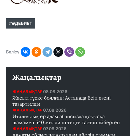
#ӘДЕБИЕТ
Бөлісу:
Жаңалықтар
08.08.2026
ЖАҢАЛЫҚТАР
Жасыл түске боялған: Астанада Есіл өзені
тазартылды
07.08.2026
ЖАҢАЛЫҚТАР
Италиялық ер адам абайсызда қоқысқа
шамамен 540 миллион теңге тастап жіберген
07.08.2026
ЖАҢАЛЫҚТАР
Алматы облысында ер адам әйелін сыммен