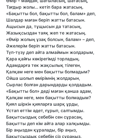
Өмір – майдан, шатыласың, шатасың,
Тағдыр жолы… кетіп бара жатасың.
«Бақытты бол, бақытты бол, балам» деп,
Шалдар маған беріп жатты батасын.
Ащысын да, тұщысын да татасың,
Жазықсыздан таяқ жеп те жатасың.
«Өмір жолың ұзақ болсын, балам» – деп,
Әжелерім беріп жатты батасын.
Түп-түзу деп айта алмаймын жолдарым,
Қара қайғы көкірегімді торладың.
Адамдарға тек жақсылық тілеген,
Қалқам неге мен бақытты болмадым?
Ойша шолып өмірімнің жолдарын,
Сырлас болған дарындарды қолдадым.
«Бақытты бол» деді маған қанша адам,
Қалқам неге, мен бақытты болмадым?
Қиял шіркін қияларға шарқ ұрды,
Ұстап өттім әдет, ғұрып, салтымды.
Бақытсыздық себебін сен сұрасаң,
Бақытты деп кім айта алар халқымды.
Бір аңыздан құралады, бір аңыз,
Бақытсыздық себебін сіз сұраңыз.