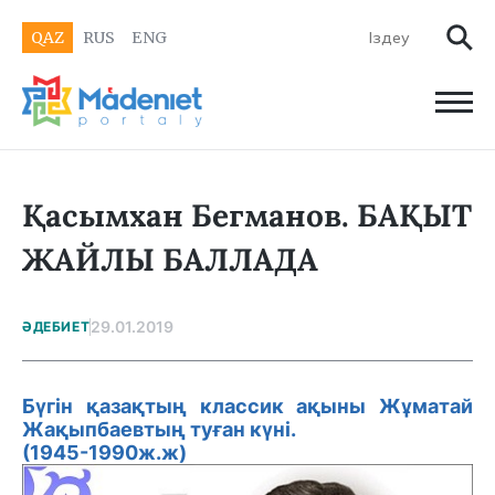
QAZ
RUS
ENG
Қасымхан Бегманов. БАҚЫТ
ЖАЙЛЫ БАЛЛАДА
29.01.2019
ӘДЕБИЕТ
Бүгін қазақтың классик ақыны Жұматай
Жақыпбаевтың туған күні.
(1945-1990ж.ж)