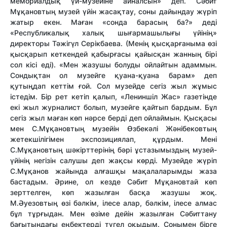
мемориалдық үй-музейіне айналсын» деп. Сәбит
Мұқановтың музей үйін жасақтау, соны дайындау жүріп
жатыр екен. Маған «сонда барасың ба?» деді
«Республикалық халық шығармашылығы үйінің»
директоры Тәжігүл Серікбаева. (Менің қысқарғаныма өзі
қысқарып кеткендей қабырғасы қайысқан жанның бірі
сол кісі еді). «Мен жазушы болуды ойлайтын адаммын.
Сондықтан ол музейге қуана-қуана барам» деп
қутыңдап кеттім ғой. Сол музейде сегіз жыл жұмыс
істедім. Бір рет кетіп қалып, «Лениншіл Жас» газетінде
екі жыл журналист болып, музейге қайтып бардым. Бұл
сегіз жыл маған көп нәрсе берді деп ойлаймын. Қысқасы
мен С.Мұқановтың музейін Өзбекәлі Жәнібековтың
жетекшілігімен экспозициялап, құрдым. Мені
С.Мұқановтың шәкірттерінің бәрі ұстазымыздың музей-
үйінің негізін салушы деп жақсы көрді. Музейде жүріп
С.Мұқанов жайында алғашқы мақалаларымды жаза
бастадым. Әрине, ол кезде Сәбит Мұқановтай көп
зерттелген, көп жазылған басқа жазушы жоқ.
М.Әуезовтың өзі бәлкім, ілесе алар, бәлкім, ілесе алмас
бұл тұрғыдан. Мен өзіме дейін жазылған Сәбиттану
бағытындағы еңбектерді түгел оқыдым. Сонымен бірге