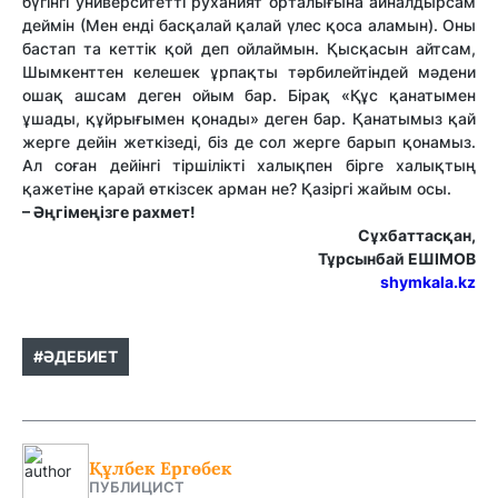
бүгінгі университетті руханият орталығына айналдырсам
деймін (Мен енді басқалай қалай үлес қоса аламын). Оны
бастап та кеттік қой деп ойлаймын. Қысқасын айтсам,
Шымкенттен келешек ұрпақты тәрбилейтіндей мәдени
ошақ ашсам деген ойым бар. Бірақ «Құс қанатымен
ұшады, құйрығымен қонады» деген бар. Қанатымыз қай
жерге дейін жеткізеді, біз де сол жерге барып қонамыз.
Ал соған дейінгі тіршілікті халықпен бірге халықтың
қажетіне қарай өткізсек арман не? Қазіргі жайым осы.
– Әңгімеңізге рахмет!
Сұхбаттасқан,
Тұрсынбай ЕШІМОВ
shymkala.kz
#ӘДЕБИЕТ
Құлбек Ергөбек
ПУБЛИЦИСТ