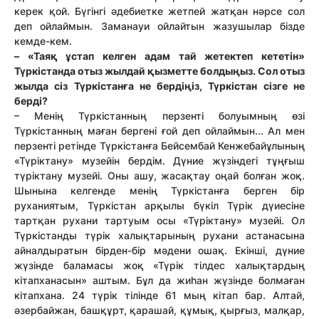
керек қой. Бүгінгі әдебиетке жетпей жатқан нәрсе сол
деп ойлаймын. Заманауи ойлайтын жазушылар бізде
кемде-кем.
– «Таяқ ұстап келген адам тай жетектеп кететін»
Түркістанда отыз жылдай қызметте болдыңыз. Сол отыз
жылда сіз Түркістанға не бердіңіз, Түркістан сізге не
берді?
– Менің Түркістанның перзенті болуымның өзі
Түркістанның маған бергені ғой деп ойлаймын... Ал мен
перзенті ретінде Түркістанға Бейсембай Кенжебайұлының
«Түріктану» музейін бердім. Дүние жүзіндегі тұңғыш
түріктану музейі. Оны ашу, жасақтау оңай болған жоқ.
Шынына келгенде менің Түркістанға берген бір
руханиятым, Түркістан арқылы бүкіл Түрік дүиесіне
тартқан рухани тартуым осы «Түріктану» музейі. Ол
Түркістанды түрік халықтарының рухани астанасына
айналдыратын бірден-бір мәдени ошақ. Екінші, дүние
жүзінде баламасы жоқ «Түрік тілдес халықтардың
кітапханасын» аштым. Бұл да жиһан жүзінде болмаған
кітапхана. 24 түрік тілінде 61 мың кітап бар. Алтай,
әзербайжан, башқұрт, қарашай, құмық, қырғыз, малқар,