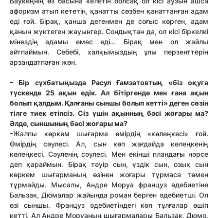
Баукеңнің өз басына келетін болсақ ол кісі аузын ашса
афоризм атып кететін, қанатты сөзбен қанаттанған адам
еді ғой. Бірақ, қанша дегенмен де соғыс көрген, адам
қанын жүктеген жауынгер. Сондықтан да, ол кісі біркелкі
мінездің адамы емес еді... Бірақ мен ол жайлы
айтпаймын. Себебі, халқымыздың ұлы перзенттерін
арзандатпаған жөн.
– Бір сұхбатыңызда Расул Ғамзатовтың «біз оқуға
түскенде 25 ақын едік. Ал бітіргенде мен ғана ақын
болып қалдым. Қалғаны сыншы болып кетті» деген сөзін
тілге тиек етіпсіз. Сіз үшін ақынның бәсі жоғары ма?
Әлде, сыншының бәсі жоғары ма?
–Жалпы көркем шығарма өмірдің «көлеңкесі» ғой.
Өмірдің сәулесі. Ал, сын көп жағдайда көлеңкенің
көлеңкесі. Сәуленің сәулесі. Мен екінші пландағы нәрсе
деп қараймын. Бірақ тәуір сын, үздік сын, озық сын
көркем шығарманың өзінен жоғары тұрмаса төмен
тұрмайды. Мысалы, Андре Моруа француз әдебиетіне
Бальзак, Дюмалар жайында роман берген әдебиетші. Ол
өзі сыншы. Француз әдебиетіндегі көп тұлғалар өшіп
кетті. Ал Андре Моруаның шығармалары Бальзак, Дюмо,