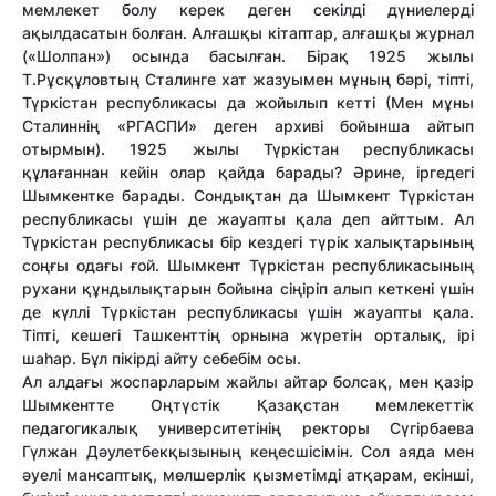
мемлекет болу керек деген секілді дүниелерді
ақылдасатын болған. Алғашқы кітаптар, алғашқы журнал
(«Шолпан») осында басылған. Бірақ 1925 жылы
Т.Рұсқұловтың Сталинге хат жазуымен мұның бәрі, тіпті,
Түркістан республикасы да жойылып кетті (Мен мұны
Сталиннің «РГАСПИ» деген архиві бойынша айтып
отырмын). 1925 жылы Түркістан республикасы
құлағаннан кейін олар қайда барады? Әрине, іргедегі
Шымкентке барады. Сондықтан да Шымкент Түркістан
республикасы үшін де жауапты қала деп айттым. Ал
Түркістан республикасы бір кездегі түрік халықтарының
соңғы одағы ғой. Шымкент Түркістан республикасының
рухани құндылықтарын бойына сіңіріп алып кеткені үшін
де күллі Түркістан республикасы үшін жауапты қала.
Тіпті, кешегі Ташкенттің орнына жүретін орталық, ірі
шаһар. Бұл пікірді айту себебім осы.
Ал алдағы жоспарларым жайлы айтар болсақ, мен қазір
Шымкентте Оңтүстік Қазақстан мемлекеттік
педагогикалық университетінің ректоры Сүгірбаева
Гүлжан Дәулетбекқызының кеңесшісімін. Сол аяда мен
әуелі мансаптық, мөлшерлік қызметімді атқарам, екінші,