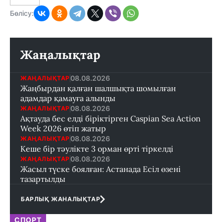
Бөлісу:
Жаңалықтар
08.08.2026
ЖАҢАЛЫҚТАР
Жаңбырдан қалған шалшықта шомылған
адамдар қамауға алынды
08.08.2026
ЖАҢАЛЫҚТАР
Ақтауда бес елді біріктірген Caspian Sea Action
Week 2026 өтіп жатыр
08.08.2026
ЖАҢАЛЫҚТАР
Кеше бір тәулікте 3 орман өрті тіркелді
08.08.2026
ЖАҢАЛЫҚТАР
Жасыл түске боялған: Астанада Есіл өзені
тазартылды
БАРЛЫҚ ЖАНАЛЫҚТАР
СПОРТ