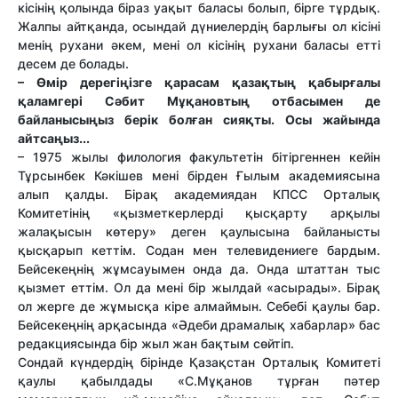
кісінің қолында біраз уақыт баласы болып, бірге тұрдық.
Жалпы айтқанда, осындай дүниелердің барлығы ол кісіні
менің рухани әкем, мені ол кісінің рухани баласы етті
десем де болады.
– Өмір дерегіңізге қарасам қазақтың қабырғалы
қаламгері Сәбит Мұқановтың отбасымен де
байланысыңыз берік болған сияқты. Осы жайында
айтсаңыз...
– 1975 жылы филология факультетін бітіргеннен кейін
Тұрсынбек Кәкішев мені бірден Ғылым академиясына
алып қалды. Бірақ академиядан КПСС Орталық
Комитетінің «қызметкерлерді қысқарту арқылы
жалақысын көтеру» деген қаулысына байланысты
қысқарып кеттім. Содан мен телевидениеге бардым.
Бейсекеңнің жұмсауымен онда да. Онда штаттан тыс
қызмет еттім. Ол да мені бір жылдай «асырады». Бірақ
ол жерге де жұмысқа кіре алмаймын. Себебі қаулы бар.
Бейсекеңнің арқасында «Әдеби драмалық хабарлар» бас
редакциясында бір жыл жан бақтым сөйтіп.
Сондай күндердің бірінде Қазақстан Орталық Комитеті
қаулы қабылдады «С.Мұқанов тұрған пәтер