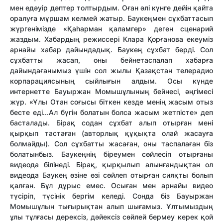
мен едәуір дәптер толтырдым. Оған әлі күнге дейін қайта
оралуға мұршам келмей жатыр. Баукеңмен сұхбаттасып
жүргенімізде «Қаһарман қаламгер» деген сценарий
жаздым. Хабардың режиссері Клара Қорғанова екеуміз
арнайы хабар дайындадық. Баукең сұхбат берді. Сол
сұхбатты жасап, оны бейнетаспалап хабарға
дайындағанымыз үшін сол жылы Қазақстан телерадио
корпарациясының сыйлығын алдым. Осы күнде
интернетте Бауыржан Момышұлының бейнесі, әңгімесі
жүр. «Ұлы Отан соғысы біткен кезде менің жасым отыз
бесте еді...Ал бүгін болатын болса жасым жетпісте» деп
басталады. Бірақ содан сұхбат алып отырған мені
қырқып тастаған (авторлық құқықта олай жасауға
болмайды). Сол сұхбатты жасаған, оны таспалаған біз
болатынбыз. Баукеңнің біреумен сөйлесіп отырғаны
видеода білінеді. Бірақ, қырқылып алынғандықтан ол
видеода Баукең өзіне өзі сөйлеп отырған сияқты болып
қалған. Бұл дұрыс емес. Осыған мен арнайы видео
түсіріп, түсінік бергім келеді. Сонда біз Бауыржан
Момышұлын тығырықтан алып шығамыз. Ұлтымыздың
ұлы тұлғасы дерексіз, дәйексіз сөйлей бермеу керек қой