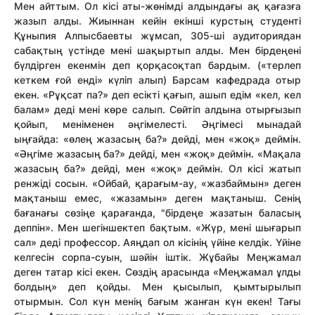
Мен айттым. Ол кісі аты-жөнімді алдындағы ақ қағазға
жазып алды. Жиыннан кейін екінші курстың студенті
Құныпия Алпысбаевты жұмсап, 305-ші аудиториядан
сабақтың үстінде мені шақыртып алды. Мен бірдеңені
бүлдірген екенмін деп қорқасоқтап бардым. («терлеп
кеткем ғой енді» күліп алып) Барсам кафедрада отыр
екен. «Рұқсат па?» деп есікті қағып, ашып едім «кел, кел
балам» деді мені көре салып. Сөйтіп алдына отырғызып
қойып, меніменен әңгімелесті. Әңгімесі мынадай
ыңғайда: «өлең жазасың ба?» дейді, мен «жоқ» деймін.
«Әңгіме жазасың ба?» дейді, мен «жоқ» деймін. «Мақала
жазасың ба?» дейді, мен «жоқ» деймін. Ол кісі жатып
ренжіді сосын. «Ойбай, қарағым-ау, «жазбаймын» деген
мақтаныш емес, «жазамын» деген мақтаныш. Сенің
бағанағы сөзіңе қарағанда, "бірдеңе жазатын баласың
деппін». Мен шегіншектеп бақтым. «Жүр, мені шығарып
сал» деді профессор. Аяңдап ол кісінің үйіне келдік. Үйіне
келгесін сорпа-суын, шәйін іштік. Жұбайы Меңжамал
деген татар кісі екен. Сөздің арасында «Меңжамал ұлды
болдың» деп қойды. Мен қысылып, қымтырылып
отырмын. Сол күн менің бағым жанған күн екен! Тағы