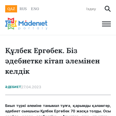
QAZ
RUS
ENG
Құлбек Ергөбек. Біз
әдебиетке кітап әлемінен
келдік
27.04.2023
ӘДЕБИЕТ
Биыл түркі әлеміне танымал тұлға, қарымды қаламгер,
әдебиет сыншысы Құлбек Ергөбек 70 жасқа толды. Осы