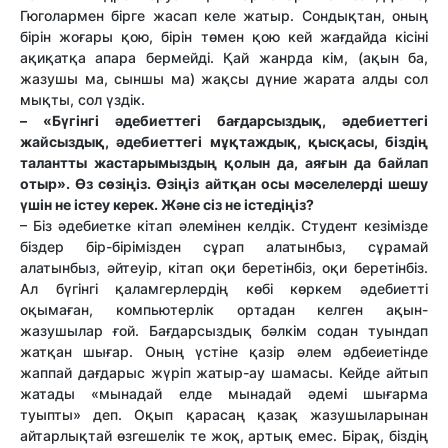
Гюголармен бірге жасап келе жатыр. Сондықтан, оның
бірін жоғары қою, бірін төмен қою кей жағдайда кісіні
ақиқатқа апара бермейді. Қай жанрда кім, (ақын ба,
жазушы ма, сыншы ма) жақсы дүние жарата алды сол
мықты, сол үздік.
– «Бүгінгі әдебиеттегі бағдарсыздық, әдебиеттегі
жайсыздық, әдебиеттегі мұқтаждық, қысқасы, біздің
талантты жастарымыздың қолын да, аяғын да байлап
отыр». Өз сөзіңіз. Өзіңіз айтқан осы мәселелерді шешу
үшін не істеу керек. Және сіз не істедіңіз?
– Біз әдебиетке кітап әлемінен келдік. Студент кезімізде
біздер бір-бірімізден сұрап алатынбыз, сұрамай
алатынбыз, әйтеуір, кітап оқи беретінбіз, оқи беретінбіз.
Ал бүгінгі қаламгерлердің көбі көркем әдебиетті
оқымаған, компьютерлік ортадан келген ақын-
жазушылар ғой. Бағдарсыздық бәлкім содан туындап
жатқан шығар. Оның үстіне қазір әлем әдбеиетінде
жаппай дағдарыс жүріп жатыр-ау шамасы. Кейде айтып
жатады «мынадай елде мынадай әдемі шығарма
туыпты» деп. Оқып қарасаң қазақ жазушыларынан
айтарлықтай өзгешелік те жоқ, артық емес. Бірақ, біздің