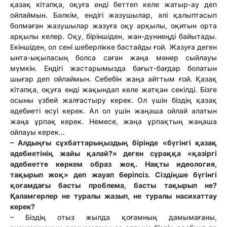
қазақ кітапқа, оқуға енді беттеп келе жатыр-ау деп
ойлаймын. Бәлкім, ендігі жазушылар, әлі қалыптасып
болмаған жазушылар жазуға оқу арқылы, оқитын орта
арқылы келер. Оқу, біріншіден, жан-дүниеңді байытады.
Екіншіден, ол сені шеберлікке бастайды ғой. Жазуға деген
ынта-ықыласың болса саған жаңа мәнер сыйлауы
мүмкін. Ендігі жастарымызда бағыт-бағдар болатын
шығар деп ойлаймын. Себебін жаңа айттым ғой. Қазақ
кітапқа, оқуға енді жақындап келе жатқан секілді. Бізге
осыны үзбей жалғастыру керек. Ол үшін біздің қазақ
әдебиеті өсуі керек. Ал ол үшін жаңаша ойлай алатын
жаңа ұрпақ керек. Немесе, жаңа ұрпақтың жаңаша
ойлауы керек...
– Алдыңғы сұхбаттарыңыздың бірінде «бүгінгі қазақ
әдебиетінің жайы қалай?» деген сұраққа «қазіргі
әдебиетте көркем образ жоқ. Нақты идеология,
тақырып жоқ» деп жауап беріпсіз. Сіздіңше бүгінгі
қоғамдағы басты проблема, басты тақырып не?
Қаламгерлер не туралы жазып, не туралы насихаттау
керек?
– Біздің отыз жылда қоғамның дамымағаны,