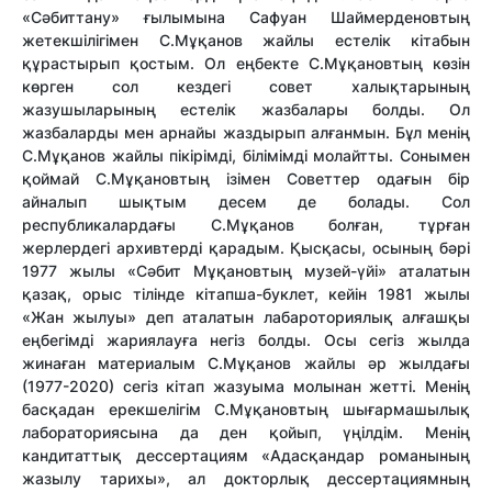
«Сәбиттану» ғылымына Сафуан Шаймерденовтың
жетекшілігімен С.Мұқанов жайлы естелік кітабын
құрастырып қостым. Ол еңбекте С.Мұқановтың көзін
көрген сол кездегі совет халықтарының
жазушыларының естелік жазбалары болды. Ол
жазбаларды мен арнайы жаздырып алғанмын. Бұл менің
С.Мұқанов жайлы пікірімді, білімімді молайтты. Сонымен
қоймай С.Мұқановтың ізімен Советтер одағын бір
айналып шықтым десем де болады. Сол
республикалардағы С.Мұқанов болған, тұрған
жерлердегі архивтерді қарадым. Қысқасы, осының бәрі
1977 жылы «Сәбит Мұқановтың музей-үйі» аталатын
қазақ, орыс тілінде кітапша-буклет, кейін 1981 жылы
«Жан жылуы» деп аталатын лабароториялық алғашқы
еңбегімді жариялауға негіз болды. Осы сегіз жылда
жинаған материалым С.Мұқанов жайлы әр жылдағы
(1977-2020) сегіз кітап жазуыма молынан жетті. Менің
басқадан ерекшелігім С.Мұқановтың шығармашылық
лабораториясына да ден қойып, үңілдім. Менің
кандитаттық дессертациям «Адасқандар романының
жазылу тарихы», ал докторлық дессертациямның