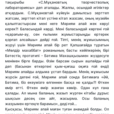
тақырыбы «С.Мұқановтың творчестволық
лабораториясы» деп аталады. Жалпы, осындай игіліктер
атқардым. С.Мұқановтай күйеуін дамылсыз зерттеп
жатсам, зерттеп кітап үстіне кітап жазсам, оның музейін
қалыптастырсам мені неге Мәриям апай жек көруі
керек?! Баласындай көрді. Мені баласындай көргені ғой
«қарағым-ау, сен ғылыми жұмыстарыңды ертерек
қорғап алсайшы» дейді ғой. Тіпті, менің жұмысымның
жүруі үшін Мәриям апай бір рет Қапшағайда тұратын
«Мөлдір махаббат» романының басты кейіпкерінің бірі
Бәтестің протатипі - Бәтима Махашқызымен жүздесуге
менімен бірге барды. Өзім барсам сырын ашпайды ғой
деп (басынан өткергені қым-қиғаш оқиға ғой енді)
Мәриям апайды алдыма ұстап бардым. Менің жұмысым
жүрсін дегені ғой, Мәриям апай сонда Бәтимаға «Әй,
Бәтима, біз екеумізге өлгеннен басқа не қалды?! Өткен
өмір өтті. Өткен өмір жанған көмір. Одан күл ғана
қалады. Ал мына баланың жазып жүрген кітабы дұрыс
шықсын десең сен айт, жасырма. Осы баланың
жазуымен ертеңге барамыз», деді ғой...
Қысқасы, Мәриям апай маған туған анамдай болды. Ол