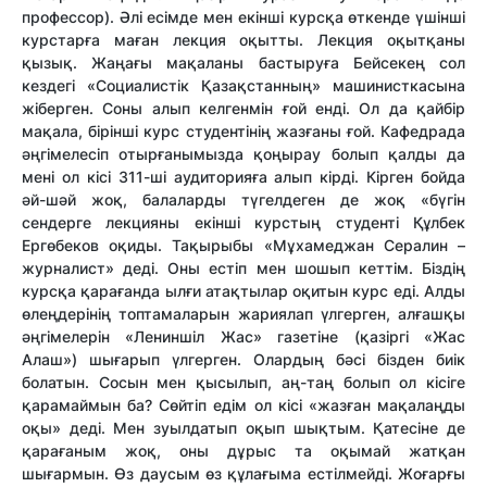
профессор). Әлі есімде мен екінші курсқа өткенде үшінші
курстарға маған лекция оқытты. Лекция оқытқаны
қызық. Жаңағы мақаланы бастыруға Бейсекең сол
кездегі «Социалистік Қазақстанның» машинисткасына
жіберген. Соны алып келгенмін ғой енді. Ол да қайбір
мақала, бірінші курс студентінің жазғаны ғой. Кафедрада
әңгімелесіп отырғанымызда қоңырау болып қалды да
мені ол кісі 311-ші аудиторияға алып кірді. Кірген бойда
әй-шәй жоқ, балаларды түгелдеген де жоқ «бүгін
сендерге лекцияны екінші курстың студенті Құлбек
Ергөбеков оқиды. Тақырыбы «Мұхамеджан Сералин –
журналист» деді. Оны естіп мен шошып кеттім. Біздің
курсқа қарағанда ылғи атақтылар оқитын курс еді. Алды
өлеңдерінің топтамаларын жариялап үлгерген, алғашқы
әңгімелерін «Лениншіл Жас» газетіне (қазіргі «Жас
Алаш») шығарып үлгерген. Олардың бәсі бізден биік
болатын. Сосын мен қысылып, аң-таң болып ол кісіге
қарамаймын ба? Сөйтіп едім ол кісі «жазған мақалаңды
оқы» деді. Мен зуылдатып оқып шықтым. Қатесіне де
қарағаным жоқ, оны дұрыс та оқымай жатқан
шығармын. Өз даусым өз құлағыма естілмейді. Жоғарғы