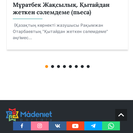
Мұратбек Жақсылық. Қытайдан
жеткен сәлемдеме (пьеса)
(Қазақтың көрнекті жазушысы Рақымжан
Отарбаевтың "Қытайдан жеткен сәлемдеме"
әңгімес...