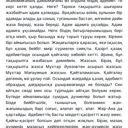
эканомиканың дамымағаны өз алдына біздің әдебиет те
кері кетіп қалды. Неге? Тарихи тақырыпта шығарма
жазбайтын адам қалмады. Әрқайсысы өзінің аулынан бір
адамды алады да соның туғанынан бастап, өлгеніне дейін
жаза береді, жаза береді. Адам адамға ұқсайды. Адам
адамға ұқсамайды. Неге біздің батырларымыздың бәрі
атқа мініп, қыр басында жау торып тұруы керек. Бірінен
бірі айнығысыз болып. Жаңағыларға қарасаң, яки оқысаң
бұл қазақ бейбіт өмір сүрмеген сияқты. Қазіргі қазақ
әдебиетінде осындай қайталау көбейіп кетті. Әрине, бұл
тақырыпта жазбасын демеймін. Жазсын. Бірақ бұл
тақырыпта жазса Мұхтар Әуезовтен асырып жазсын.
Мұхтар Мағауинше жазсын. Қайталамасын. Қайталау
дегеннің өзі ұрлау ғой. Осындай жағдайда қазақ әдебиеті
образдық дағдарысқа ұшырамағанда не болады? Сен
айтқан сөзді мен осы тұрғыдан айтқан болуым керек.
Бүгінде айналамызда сұмдық дүниелер болып жатыр.
Бізде бейбітшілік, тыныштық болғанмен жан-
жағымыздың бәрі соғыс, алапат өрт, апат. Жер-Ана да
қартайды. Әдебиеттің басты міндеті қасіретті жазу емес.
Қайғы-қасірет болсын деп отқан жоқпын. Бірақ мазаң
дүниенің мазасыз кейіпкерлерінің жан-дүниесін жазу