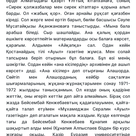
бірде Алматыдағы қазіргі Ұлттық кітапханаға, соның
«Сирек қолжазбалар мен сирек кітаптар» қорына алып
барды. Ол «жабық қор». Оған арнайы рұқсат қағазбен
кіреді. Сол жерге мені ертіп барып, бөлім басшысы Сәуле
Мұсатайқызы Ақанжановаға таныстырды. «Мына бала
арабша біледі. Сыр шашпайды. Ана қалың қордан
ешкімге көрсетпейтін материалдарды осы балаға көрсет,
қарағым. Алдымен «Айқапқа» сал. Одан кейін
Қостанайдың тілі «Ауыл» газетіне жұмса. Мен солай
тапсырма беріп отырмын бұл балаға. Бұл өзі менің
шәкіртім. Содан кейін «ана кісілердің» архивінен де ашып
көрсет» деді. «Ана кісілер» деп отырғаны Алашорда.
Сөйтіп мен Алашорданың кейбір сақталған
шығармаларының жұқана-жұрнақтарымен сонау 1971-
1972 жылдары танысқанмын. Ол кезде оның қадіріне
жеттім, оны игеріп кеттім деп айта алмаймын. Бірақ сол
жазда Бейсембай Кенжебаевтың қадағалауымен, қайта-
қайта талап етуімен «Мұхамеджан Сералин «Ауыл»
газетінде» деп аталатын мақала жаздым. Күзде келгенде
тағы да Бейсембай Кенжебаев Құнапия арқылы
шақыртып алды мені (Құнапия Алпыспаев бізден бір курс
жоғары оқыды. Қазір Еуразия университетінде