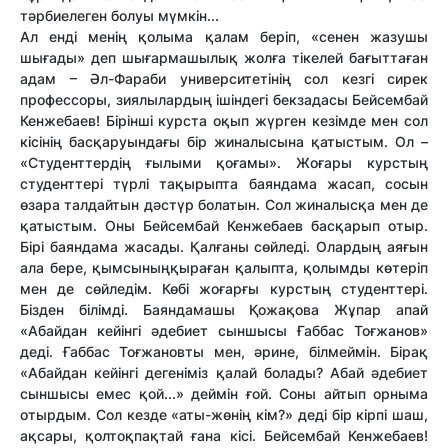
тәрбиелеген болуы мүмкін...
Ал енді менің қолыма қалам беріп, «сенен жазушы
шығады» деп шығармашылық жолға тікелей бағыттаған
адам – Әл-Фараби университетінің сол кезгі сирек
профессоры, зиялылардың ішіндегі бекзадасы Бейсембай
Кенжебаев! Бірінші курста оқып жүрген кезімде мен сол
кісінің басқаруындағы бір жиналысына қатыстым. Ол –
«Студенттердің ғылыми қоғамы». Жоғары курстың
студенттері түрлі тақырыпта баяндама жасап, сосын
өзара талдайтын дәстүр болатын. Сол жиналысқа мен де
қатыстым. Оны Бейсембай Кенжебаев басқарып отыр.
Бірі баяндама жасады. Қалғаны сөйледі. Олардың аяғын
ала бере, қымсыныңқыраған қалыпта, қолымды көтеріп
мен де сөйледім. Көбі жоғарғы курстың студенттері.
Бізден білімді. Баяндамашы Қожақова Жұпар апай
«Абайдан кейінгі әдебиет сыншысы Ғаббас Тоғжанов»
деді. Ғаббас Тоғжановты мен, әрине, білмеймін. Бірақ
«Абайдан кейінгі дегеніміз қалай болады? Абай әдебиет
сыншысы емес қой...» деймін ғой. Соны айтып орныма
отырдым. Сол кезде «аты-жөнің кім?» деді бір кірпі шаш,
ақсары, қолтоқпақтай ғана кісі. Бейсембай Кенжебаев!