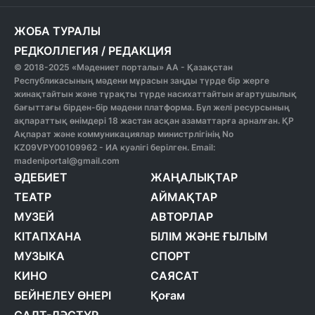
ЖОБА ТУРАЛЫ
РЕДКОЛЛЕГИЯ
/
РЕДАКЦИЯ
© 2018-2025 «Мәдениет порталы» АА - Қазақстан
Республикасының мәдени мұрасын заңды түрде бір жерге
жинақтайтын және тұрақты түрде насихаттайтын ағартушылық
бағыттағы бірден-бір мәдени платформа. Бұл желі ресурсының
ақпараттық өнімдері 18 жастан асқан азаматтарға арналған. ҚР
Ақпарат және коммуникациялар министрлігінің No
KZ09VPY00109962 - ИА куәлігі берілген. Email:
madeniportal@gmail.com
ӘДЕБИЕТ
ЖАҢАЛЫҚТАР
ТЕАТР
АЙМАҚТАР
МУЗЕЙ
АВТОРЛАР
КІТАПХАНА
БІЛІМ ЖӘНЕ ҒЫЛЫМ
МУЗЫКА
СПОРТ
КИНО
САЯСАТ
БЕЙНЕЛЕУ ӨНЕРІ
Қоғам