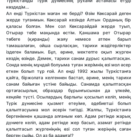
Түркістанды Түрік дүниесінің рухани астанасы етуді
көздедім...
Ал енді Түркістан маған не берді? Өзім Көксарай деген
жерде туғанмын. Көксарай кезінде Алтын Орданың бір
қаласы болған. Мен сол Көксарайдай жерде туып,
Отырар төбе маңында өстім. Қаншама рет Отырар
төбеге (қиранды) жаяу немесе атпен барып
тамашалаған, ойша сырласқан, тарихи жәдігерліктер
іздеген баламын. Бұл, әрине, мектепте оқып жүрген
кездің өзінде. Демек, тарихи санам дұрыс қалыптасқан.
Сонда менің мұндай болуыма туған жерімнің өзі мол әсер
еткен болып тұр ғой. Ал енді 1992 жылы Түркістанға
қайта, біржолата келгеннен бастап, әрине, менің тарихи
санам байыған үстіне байыды. Санамда қалыптасқан
ортағасырлық образдар бұрынғысынан да үлкейе,
кеңейе түсті. Осылардың барлығы қосылып келіп, менің
Түрік дүниесіне қызмет етеуіме, әдебиетші болып
қалыптасуыма мол әсерін тигізді. Жалпы, Түркістанға
бергенімнен қашанда алғаным көп. Адам ретінде жарық
дүниеге келіп, адам ретінде жер басып, азамат ретінде
қалыптасып жүргеніңнің өзі сол туған жеріңнің саған
берген сыйы. Ол аз ба адамға!?