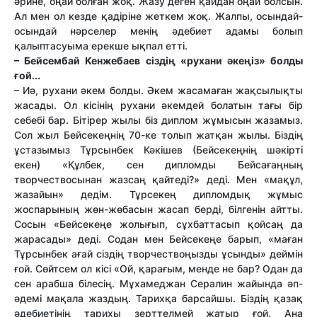
әрине, оңай болған жоқ. Жазу деген қайдан оңай болсын.
Ал мен ол кезде қадіріне жеткем жоқ. Жалпы, осындай-
осындай нәрселер менің әдебиет адамы болып
қалыптасуыма ерекше ықпал етті.
– Бейсембай Кенжебаев сіздің «рухани әкеңіз» болды
ғой...
– Иә, рухани әкем болды. Әкем жасамаған жақсылықты
жасады. Ол кісінің рухани әкемдей болатын тағы бір
себебі бар. Бітірер жылы біз диплом жұмысын жазамыз.
Сол жыл Бейсекеңнің 70-ке толып жатқан жылы. Біздің
ұстазымыз Тұрсынбек Кәкішев (Бейсекеңнің шәкірті
екен) «Құлбек, сен дипломды Бейсағаңның
творчествосынан жазсаң қайтеді?» деді. Мен «мақұл,
жазайын» дедім. Тұрсекең дипломдық жұмыс
жоспарының жөн-жөбасын жасап берді, білгенін айтты.
Сосын «Бейсекеңе жолығып, сұхбаттасып қойсаң да
жарасады» деді. Содан мен Бейсекеңе барып, «маған
Тұрсынбек ағай сіздің творчествоңызды ұсынды» деймін
ғой. Сөйтсем ол кісі «Ой, қарағым, менде не бар? Одан да
сен арабша білесің. Мұхамеджан Сералин жайында әп-
әдемі мақала жаздың. Тарихқа барсайшы. Біздің қазақ
әдебиетінің тарихы зерттелмей жатыр ғой. Ана