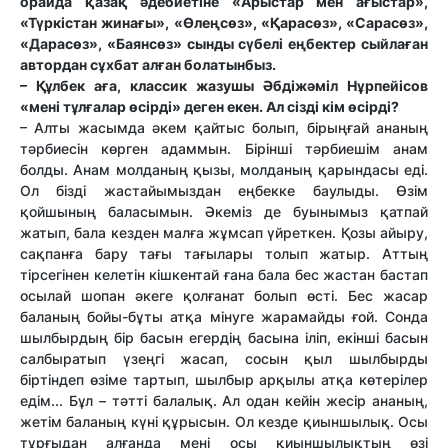
орайда қазақ әдебиетіне «Арыстар мен ағыстар»,
«Түркістан жинағы», «Өлеңсөз», «Қарасөз», «Сарасөз»,
«Дарасөз», «Баянсөз» сынды сүбелі еңбектер сыйлаған
автордан сұхбат алған болатынбыз.
– Құлбек аға, классик жазушы Әбдіжәміл Нұрпейісов
«мені тұлғалар өсірді» деген екен. Ал сізді кім өсірді?
– Алты жасымда әкем қайтыс болып, бірыңғай ананың
тәрбиесін көрген адаммын. Бірінші тәрбиешім анам
болды. Анам молданың қызы, молданың қарындасы еді.
Ол бізді жастайымыздан еңбекке баулыды. Өзім
қойшының баласымын. Әкеміз де буынымыз қатпай
жатып, бала кезден малға жұмсап үйреткен. Қозы айыру,
сақпанға бару тағы тағылары толып жатыр. Аттың
тірсегінен келетін кішкентай ғана бала бес жастан бастап
осылай шопан әкеге қолғанат болып өсті. Бес жасар
баланың бойы-бұты атқа мінуге жарамайды ғой. Сонда
шылбырдың бір басын егердің басына іліп, екінші басын
салбыратып үзеңгі жасап, сосын қыл шылбырды
біртіндеп өзіме тартып, шылбыр арқылы атқа көтерілер
едім... Бұл – тәтті балалық. Ал одан кейін жесір ананың,
жетім баланың күні құрысын. Ол кезде қиыншылық. Осы
тұрғыдан алғанда мені осы қиыншылықтың өзі