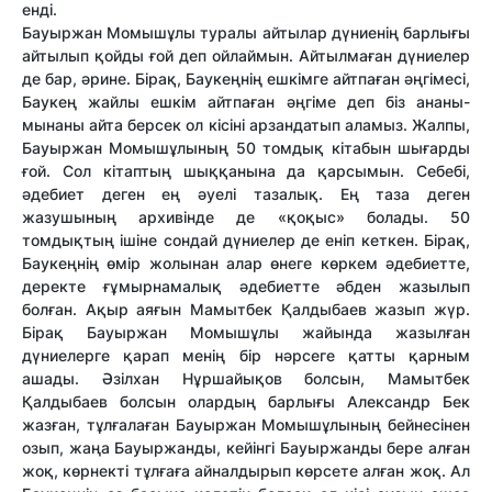
енді.
Бауыржан Момышұлы туралы айтылар дүниенің барлығы
айтылып қойды ғой деп ойлаймын. Айтылмаған дүниелер
де бар, әрине. Бірақ, Баукеңнің ешкімге айтпаған әңгімесі,
Баукең жайлы ешкім айтпаған әңгіме деп біз ананы-
мынаны айта берсек ол кісіні арзандатып аламыз. Жалпы,
Бауыржан Момышұлының 50 томдық кітабын шығарды
ғой. Сол кітаптың шыққанына да қарсымын. Себебі,
әдебиет деген ең әуелі тазалық. Ең таза деген
жазушының архивінде де «қоқыс» болады. 50
томдықтың ішіне сондай дүниелер де еніп кеткен. Бірақ,
Баукеңнің өмір жолынан алар өнеге көркем әдебиетте,
деректе ғұмырнамалық әдебиетте әбден жазылып
болған. Ақыр аяғын Мамытбек Қалдыбаев жазып жүр.
Бірақ Бауыржан Момышұлы жайында жазылған
дүниелерге қарап менің бір нәрсеге қатты қарным
ашады. Әзілхан Нұршайықов болсын, Мамытбек
Қалдыбаев болсын олардың барлығы Александр Бек
жазған, тұлғалаған Бауыржан Момышұлының бейнесінен
озып, жаңа Бауыржанды, кейінгі Бауыржанды бере алған
жоқ, көрнекті тұлғаға айналдырып көрсете алған жоқ. Ал