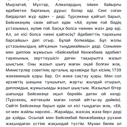
Мырзатай, Мұхтар, Алмалардың ізімен байырғы
әдебиетке барғаның дұрыс болар еді. Сені соған
бағдарлап жүр едім» - деді. Тұрсекеңе қайтып барып,
Бейсекеңнің сөзін айтып едім «Ай, әулие ғой біздің
ұстазымыз, әулие ғой. Басқа болса «менен жаз» дер еді.
Ал, ол кісі болса «мені қайтесің? Әдебиеттің тарихына
барсайшы» деп отыр. Бұлай болмайды. Бұл жолы
ұстазымыздың айтқанын тыңдамаймыз» деді. Сонымен
мен диплом жұмысын «Бейсембай Кенжебаев әдебиет
тарихының зерттеушісі» деген тақырыпта жазып
шықтым. Оны жазып шығу маған оңай болған жоқ.
Министрлер советінің орталық архивінде бұл кісінің 1739
жекеменшік қоры бар. Ол жеке сақтау қоры. Мен сол
архивтің шаңына тұншығып, жарты жылдай отырып,
дипломдық жұмысымды жазып шықтым. Жазылып бітер
шағында Бейсекеңе оқып берейін деген ой келді.
(Тұрсекең, жетекшім маған солай айтты-ау деймін).
Сөйтіп Бейсекеңе барып едім ол кісі тыңдаған жоқ. «Ей,
ол мен жайлы нәрсені... Жарайды, жазсаң жаза бер» деді
де қойды. Осылай мен Бейсембай Кенжебаевқа рухани
жақындаған үстіне жақындай түстім. Мұнан бөлек ол