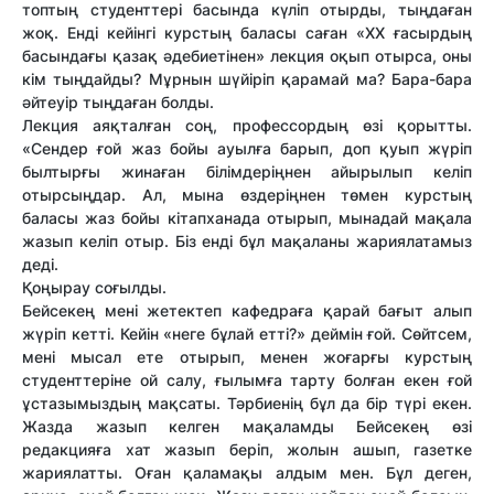
топтың студенттері басында күліп отырды, тыңдаған
жоқ. Енді кейінгі курстың баласы саған «XX ғасырдың
басындағы қазақ әдебиетінен» лекция оқып отырса, оны
кім тыңдайды? Мұрнын шүйіріп қарамай ма? Бара-бара
әйтеуір тыңдаған болды.
Лекция аяқталған соң, профессордың өзі қорытты.
«Сендер ғой жаз бойы ауылға барып, доп қуып жүріп
былтырғы жинаған білімдеріңнен айырылып келіп
отырсыңдар. Ал, мына өздеріңнен төмен курстың
баласы жаз бойы кітапханада отырып, мынадай мақала
жазып келіп отыр. Біз енді бұл мақаланы жариялатамыз
деді.
Қоңырау соғылды.
Бейсекең мені жетектеп кафедраға қарай бағыт алып
жүріп кетті. Кейін «неге бұлай етті?» деймін ғой. Сөйтсем,
мені мысал ете отырып, менен жоғарғы курстың
студенттеріне ой салу, ғылымға тарту болған екен ғой
ұстазымыздың мақсаты. Тәрбиенің бұл да бір түрі екен.
Жазда жазып келген мақаламды Бейсекең өзі
редакцияға хат жазып беріп, жолын ашып, газетке
жариялатты. Оған қаламақы алдым мен. Бұл деген,