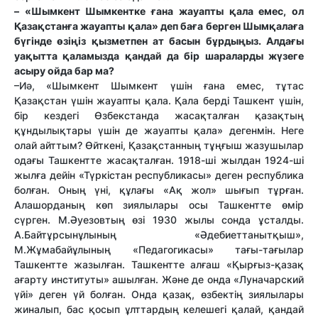
– «Шымкент Шымкентке ғана жауапты қала емес, ол
Қазақстанға жауапты қала» деп баға берген Шымқалаға
бүгінде өзіңіз қызметпен ат басын бұрдыңыз. Алдағы
уақытта қаламызда қандай да бір шараларды жүзеге
асыру ойда бар ма?
–Иә, «Шымкент Шымкент үшін ғана емес, тұтас
Қазақстан үшін жауапты қала. Қала берді Ташкент үшін,
бір кездегі Өзбекстанда жасақталған қазақтың
құндылықтары үшін де жауапты қала» дегенмін. Неге
олай айттым? Өйткені, Қазақстанның тұңғыш жазушылар
одағы Ташкентте жасақталған. 1918-ші жылдан 1924-ші
жылға дейін «Түркістан республикасы» деген республика
болған. Оның үні, құлағы «Ақ жол» шығып тұрған.
Алашорданың көп зиялылары осы Ташкентте өмір
сүрген. М.Әуезовтың өзі 1930 жылы сонда ұсталды.
А.Байтұрсынұлының «Әдебиеттанытқыш»,
М.Жұмабайұлының «Педагогикасы» тағы-тағылар
Ташкентте жазылған. Ташкентте алғаш «Қырғыз-қазақ
ағарту институты» ашылған. Және де онда «Луначарский
үйі» деген үй болған. Онда қазақ, өзбектің зиялылары
жиналып, бас қосып ұлттардың келешегі қалай, қандай