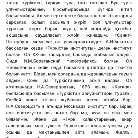
татар, түрікмен, түркия, тува, тағы-тағылар. Бұл түрік
ұлт-ұлыстарының бірсыпырасында бүгінде кітап
басылмайды. Ал мен ертеректе басылған сол кітаптарды
сарбалақ болып сабылып жүріп, сол ұлт-ұлыстар
тұратын жерге барып жүріп, кей жағдайда қымбат
ақшасына саудаласып жүріп жинадым. «Санкт-
Петербург мемлекеттік университетінде» А.Н.Бекетов
басқарған кезде «Түркістан институты» деген институт
болған. Ол XX-шы ғасырдың басында жабылып қалды.
Онда И.М.Бораганский типографиясы болған. Ол
жабылғаннан кейін онда басылған кітаптар да тоз-тоз
болып кетті. Бірақ, мен солардың да жұрнақтарын тауып
алдым. Соны да Түркістаныма алып келдім. Ол
кітапханада Н.А.Северцовтың 1873 жылы «Катков»
баспасында басылған «Түркістан хайуанаттары туралы.
Көлбей және тігінен жүйелеу» деген кітабы бар.
Н.А.Северцовтың атында Москвада институт бар. Бірақ
сол институтта осы кітап бар ма, жоқ па оны мен
білмеймін. Және де «Түркі халықтарының өнер
галереясы», мен түлеген Түркістанға қосқан үлесім деп
осыны да мақтанышпен айта аламын. Жалпы,