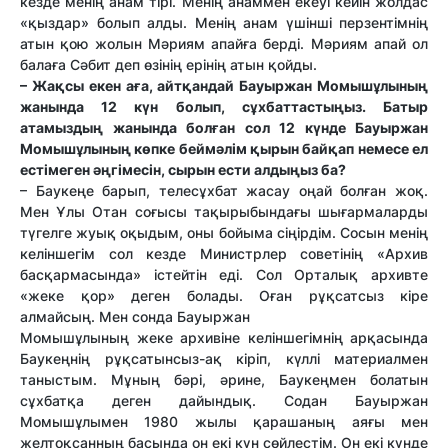
кезде менің анам тірі. Менің анаммен екеуі кейін жолдас
«қыздар» болып алды. Менің анам үшінші перзентімнің
атын қою жолын Мәриям апайға берді. Мәриям апай ол
балаға Сәбит деп өзінің ерінің атын қойды.
– Жақсы екен аға, айтқандай Бауыржан Момышұлының
жанында 12 күн болып, сұхбаттастыңыз. Батыр
атамыздың жанында болған сол 12 күнде Бауыржан
Момышұлының көпке беймәлім қырын байқап немесе ел
естімеген әңгімесін, сырын ести алдыңыз ба?
– Баукеңе барып, телесұхбат жасау оңай болған жоқ.
Мен Ұлы Отан соғысы тақырыбындағы шығармаларды
түгелге жуық оқыдым, оны бойыма сіңірдім. Сосын менің
келіншегім сол кезде Министрлер советінің «Архив
басқармасында» істейтін еді. Сол Орталық архивте
«жеке қор» деген болады. Оған рұқсатсыз кіре
алмайсың. Мен сонда Бауыржан
Момышұлының жеке архивіне келіншегімнің арқасында
Баукеңнің рұқсатынсыз-ақ кіріп, күллі материалмен
таныстым. Мұның бәрі, әрине, Баукеңмен болатын
сұхбатқа деген дайындық. Содан Бауыржан
Момышұлымен 1980 жылы қарашаның аяғы мен
желтоқсанның басында он екі күн сөйлестім. Он екі күнде