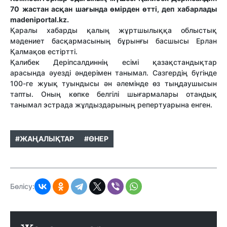
70 жастан асқан шағында өмірден өтті, деп хабарлады
madeniportal.kz.
Қаралы хабарды қалың жұртшылыққа облыстық
мәдениет басқармасының бұрынғы басшысы Ерлан
Қалмақов естіртті.
Қалибек Деріпсалдиннің есімі қазақстандықтар
арасында әуезді әндерімен танымал. Сазгердің бүгінде
100-ге жуық туындысы ән әлемінде өз тыңдаушысын
тапты. Оның көпке белгілі шығармалары отандық
танымал эстрада жұлдыздарының репертуарына енген.
#ЖАҢАЛЫҚТАР
#ӨНЕР
Бөлісу: