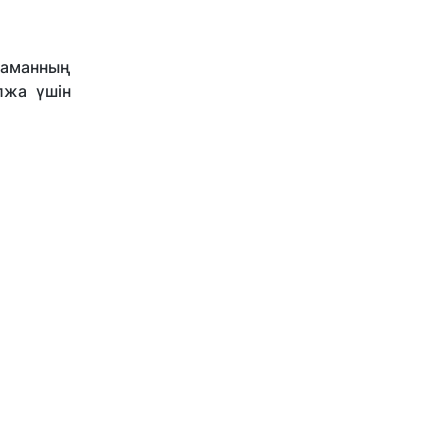
раманның
лжа үшін