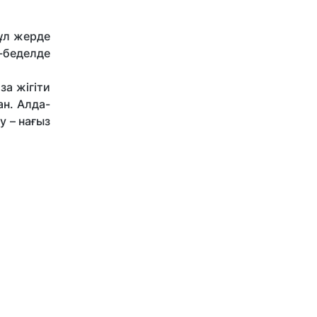
ұл жерде
-беделде
за жігіти
ан. Алда-
 – нағыз