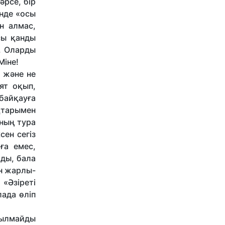
әрсе, бір
інде «осы
н алмас,
сы қанды
. Оларды
Міне!
м және не
ят оқып,
байқауға
қтарымен
аның тура
сен сегіз
ға емес,
лды, бала
н жарлы-
«Әзіреті
ада өліп
зылмайды