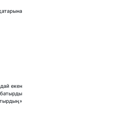
қатарына
рдай екен
 батырды
атырдың»