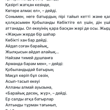
Қазіргі жатқан кезінде,
Көтере алмас ел», – дейді.
Сонымен, неге батырдың пірі тайып кетті және қ
қолқасымен Қобыланды Көбіктіге ел үшін, дін ү
аттанады. Ол екеуінің қара басқан жері де осы. Жырда
«Жақын жерде бір шаһар
Көбікті хан бар дейді.
Айдап соған барайық,
Жылқысын айдап алайық…
Найзам тимей дұшпанға
Арманда барам мен», – дейді:
Қобыландыдай батырың
Мақұл көріп бұл сөзін,
Асып-тасып екеуі
Алланы алмай ауызына,
«Барайық десең, жүр», – дейді.
Ер салды атқа батырлар
Алтынды тұрман тағынып,