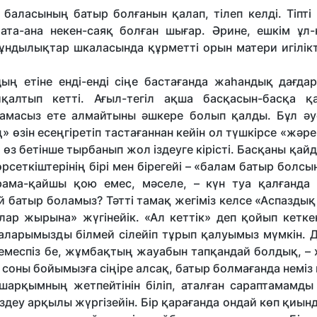
 баласының батыр болғанын қалап, тілеп келді. Тіпті
та-ана некен-саяқ болған шығар. Әрине, ешкім ұл
ұндылықтар шкаласында құрметті орын матери игілікт
ың етіне енді-енді сіңе бастағанда жаһандық дағдар
қалтып кетті. Ағыл-тегіл ақша басқасын-басқа 
қамтамасыз ете алмайтыны әшкере болып қалды. Бұл әу
 өзін есеңгіретіп тастағаннан кейін ол түшкірсе «жәр
қ өз бетінше тырбанып жол іздеуге кірісті. Басқаны қайд
өрсеткіштерінің бірі мен бірегейі – «балам батыр болс
арама-қайшы қою емес, мәселе, – күн туа қалғанда
 батыр боламыз? Тәтті тамақ жегіміз келсе «Аспаздық
рлар жырына» жүгінейік. «Ал кеттік» деп қойып кетке
аларымызды білмей сілейіп тұрып қалуымыз мүмкін. Д
емеспіз бе, жұмбақтың жауабын тапқандай болдық, – 
 соны бойымызға сіңіре алсақ, батыр болмағанда неміз
арқымның жетпейтінін біліп, аталған сараптамамды н
деу арқылы жүргізейін. Бір қарағанда ондай көп қиы