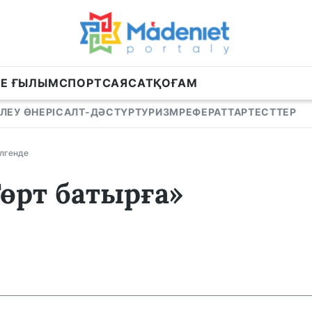
НЕ ҒЫЛЫМ
СПОРТ
САЯСАТ
ҚОҒАМ
ЛЕУ ӨНЕРІ
САЛТ-ДӘСТҮР
ТУРИЗМ
РЕФЕРАТТАР
ТЕСТТЕР
ілгенде
Төрт батырға»