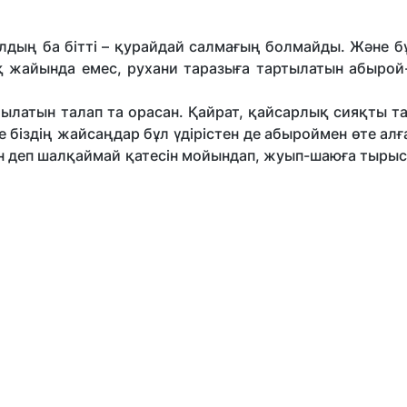
лдың ба бітті – қурайдай салмағың болмайды. Және б
ақ жайында емес, рухани таразыға тартылатын абырой
ылатын талап та орасан. Қайрат, қайсарлық сияқты та
 біздің жайсаңдар бұл үдірістен де абыроймен өте алғ
 деп шалқаймай қатесін мойындап, жуып-шаюға тырысу