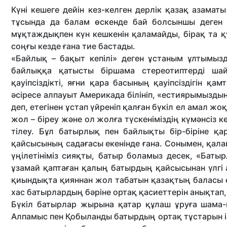
Күні кешеге дейін кез-келген дерлік қазақ азаматы
тұсында да балам өскенде бай болсыншы деген а
мұқтаждықпен күн кешкенін қаламайды, бірақ та қ
соңғы кезде ғана тие бастады.
«Байлық – бақыт кепілі» деген ұстаным ұлтымызд
байлыққа қатысты біршама стереотиптерді шай
қауіпсіздікті, яғни қара басының қауіпсіздігін 
әсіресе алпауыт Америкада білініп, «естиярымыздың»
деп, етегінен ұстап үйреніп қалған бүкіл ел амал жо
жол – біреу және ол жолға түскеніміздің күмәнсіз к
тілеу. Бұл батырлық пен байлықты бір-біріне қ
қайсысының садағасы екенінде ғана. Сонымен, қалай
үңілетініміз сияқты, батыр боламыз десек, «Баты
ұзамай қаптаған қалың батырдың қайсысынан үлгі 
қиындықта қияннан жол табатын қазақтың баласы 
хас батырлардың бәріне ортақ қасиеттерін анықтап,
Бүкіл батырлар жырына қатар құлаш ұруға шама-ш
Алпамыс пен Қобыланды батырдың ортақ тұстарын із