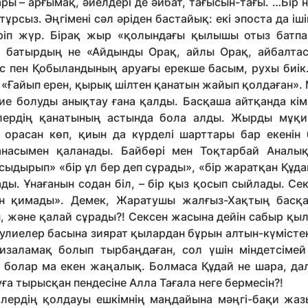
ары – арғымақ, әйелдері де әйбат, тағысын-тағы. …Бір н
 тұрсыз. Әңгімені сәл әріден бастайық: екі эпоста да іш
іп жүр. Бірақ жыр «қолындағы қылышы отыз батпа
с батырдың не «Айдынды Орақ, айлы Орақ, айбалта
ыс пен Қобыландының аруағы ерекше басым, рухы биік
 «Ғайып ерен, қырық шілтен қанатын жайып қолдаған». 
 ие болуды анықтау ғана қалды. Басқаша айтқанда кі
лердің қанатының астында бола алды. Жырды мұқи
 орасан көп, қиын да күрделі шарттары бар екенін 
анасымен қаланады. Байбөрі мен Тоқтарбай Аналы
сыдырып» «бір ұл бер деп сұрады», «бір жаратқан Құд
ы. Ұнағанын содан біл, – бір қыз қосып сыйлады. Сек
лін қимады». Демек, Жаратушы жалғыз-Хақтың басқа
, және қалай сұрады?! Сексен жасына дейін сабыр қы
улиелер басына зиярат қылардан бұрын алтын-күмісте
изаламақ болып тырбаңдаған, сол үшін міндетсімей 
т болар ма екен жаңалық. Болмаса Құдай не шара, дал
ға тырысқан пендесіне Алла Тағала неге бермесін?!
рлердің қолдауы ешкімнің маңдайына мәңгі-бақи жа