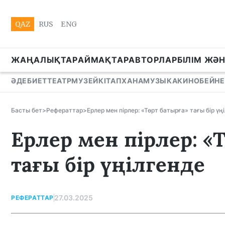
QAZ
RUS
ENG
ЖАҢАЛЫҚТАР
АЙМАҚТАР
АВТОРЛАР
БІЛІМ ЖӘ
ӘДЕБИЕТ
ТЕАТР
МУЗЕЙ
КІТАПХАНА
МУЗЫКА
КИНО
БЕЙНЕ
Басты бет
>
Рефераттар
>
Ерлер мен пірлер: «Төрт батырға» тағы бір үң
Ерлер мен пірлер: «
тағы бір үңілгенде
27.03.2025
РЕФЕРАТТАР