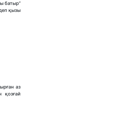
ды батыр”
 деп қызы
ырған аз
н қозғай