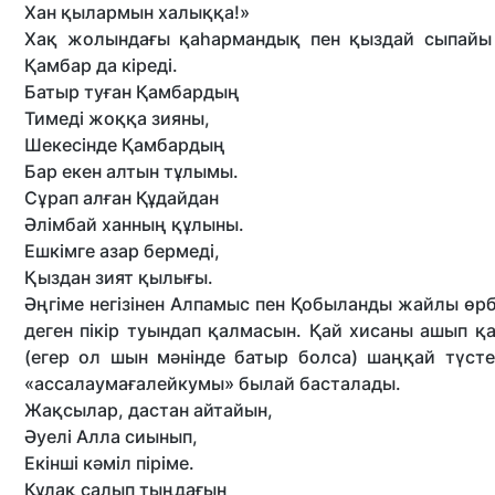
Хан қылармын халыққа!»
Хақ жолындағы қаһармандық пен қыздай сыпайы м
Қамбар да кіреді.
Батыр туған Қамбардың
Тимеді жоққа зияны,
Шекесінде Қамбардың
Бар екен алтын тұлымы.
Сұрап алған Құдайдан
Әлімбай ханның құлыны.
Ешкімге азар бермеді,
Қыздан зият қылығы.
Әңгіме негізінен Алпамыс пен Қобыланды жайлы өрб
деген пікір туындап қалмасын. Қай хисаны ашып қ
(егер ол шын мәнінде батыр болса) шаңқай түс
«ассалаумағалейкумы» былай басталады.
Жақсылар, дастан айтайын,
Әуелі Алла сиынып,
Екінші кәміл піріме.
Құлақ салып тыңдағын