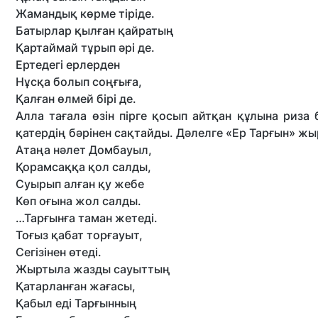
Жамандық көрме тіріде.
Батырлар қылған қайратың
Қартаймай тұрып әрі де.
Ертедегі ерлерден
Нұсқа болып соңғыға,
Қалған өлмей бірі де.
Алла тағала өзін пірге қосып айтқан құлына риза 
қатердің бәрінен сақтайды. Дәлелге «Ер Тарғын» жыр
Атаңа нәлет Домбауыл,
Қорамсаққа қол салды,
Суырып алған қу жебе
Көп оғына жол салды.
…Тарғынға таман жетеді.
Тоғыз қабат торғауыт,
Сегізінен өтеді.
Жыртыла жазды сауыттың
Қатарланған жағасы,
Қабыл еді Тарғынның