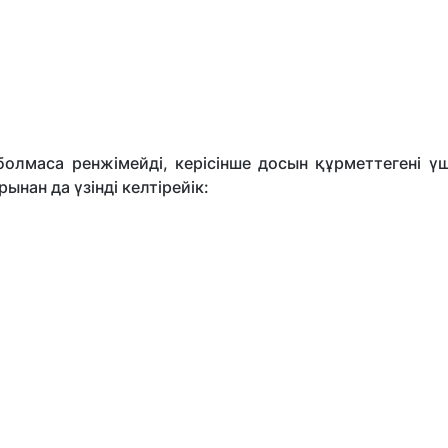
болмаса ренжімейді, керісінше досын құрметтегені үш
ынан да үзінді келтірейік: