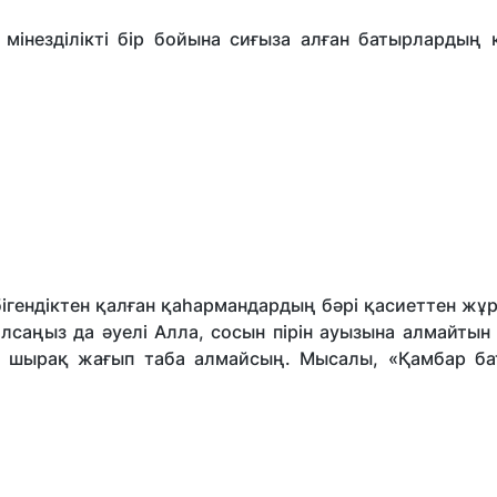
інезділікті бір бойына сиғыза алған батырлардың 
ігендіктен қалған қаһармандардың бәрі қасиеттен жұ
алсаңыз да әуелі Алла, сосын пірін ауызына алмайтын
те шырақ жағып таба алмайсың. Мысалы, «Қамбар б