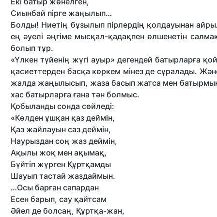
Екі батыр жөнелген,
Сиынбай пірге жаңылып…
Болды! Ниетің бұзылып пірлердің қолдауынан айры
ең әуелі әңгіме мысқал-қадақпен өлшенетін салм
болып тұр.
«Үлкен түйенің жүгі ауыр» дегендей батырларға қой
қасиеттерден басқа көркем мінез де сұралады. Және
жалда жаңылысып, жаза басып жатса мен батырмын
хас батырларға ғана тән болмыс.
Қобыланды сонда сөйледі:
«Көлден ұшқан қаз деймін,
Қаз жайлауын саз деймін,
Наурыздан соң жаз деймін,
Ақылы жоқ мен ақымақ,
Бүйтіп жүрген Құртқамды
Шауып тастай жаздаймын.
…Осы барған сапардан
Есен барып, сау қайтсам
Әйел де болсаң, Құртқа-жан,