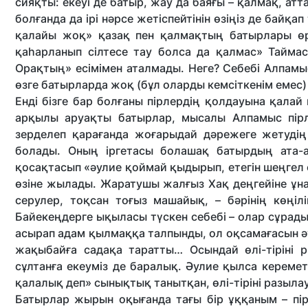
сияқты: екеуі де батыр, жау да баяғы – қалмақ, атт
болғанда да ірі нәрсе жетіспейтінін өзіңіз де байқап
қалайы жоқ» қазақ пен қалмақтың батырлары өр
қаһарланып сілтесе тау болса да қалмас» Тайма
Орақтың» есімімен аталмады. Неге? Себебі Алпам
өзге батырларда жоқ (бұл оларды кемсіткенім емес)
Енді бізге бар болғаны пірлердің қолдауына қалай
арқылы аруақты батырлар, мысалы Алпамыс пір
зерделеп қарағанда жоғарыдай дәрежеге жетудің
болады. Оның іргетасы болашақ батырдың ата-
қосақтасып «әулие қоймай қыдырып, етегін шеңгел 
өзіне жылады. Жаратушы жалғыз Хақ деңгейіне ұнад
серулер, тоқсан тоғыз машайық, – бәрінің көңі
Байекеңдерге ықыласы түскен себебі – олар сұрады
асырап адам қылмаққа талпынды, ол оқсамағасын ә
жақыбайға садақа таратты… Осындай өлі-тіріні р
сұлтанға екеуміз де баралық. Әулие қылса кереме
қалалық деп» сынықтық танытқан, өлі-тіріні разылау
Батырлар жырын оқығанда тағы бір ұққаным – пі