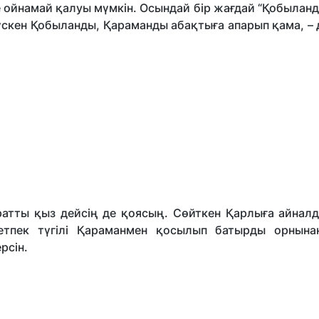
е ойнамай қалуы мүмкін. Осындай бір жағдай “Қобылан
үскен Қобыланды, Қараманды абақтыға апарып қама, –
ратты қыз дейсің де қоясың. Сөйткен Қарлыға айналд
тпек түгілі Қараманмен қосылып батырды орнына
рсін.