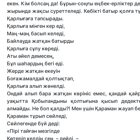
екен. Кім болсаң да! Бұрын-соңғы еңбек-ерліктер д
жырында жақсы суреттеледі. Көбікті батыр қолға т
Қарлығаға тапсырады.
Қарлыға мінген кер еді,
Маң-маң басып келеді,
Байлауда жатқан батырды
Қарлыға сұлу көреді.
Аты әйел демесең,
Бұл шаһардың бегі еді.
Жерде жатқан екеуін
Боғажамалдай қолтықтап,
Қарлыға алып жөнелді.
Ондай алып бара жатқан көрініс емес, қандай қай
уақытта Қобыландыны қолтығына қысып дедекте
алмайды. Не боп қалды?! Мен үшін Қараман жауап бе
Қараман тұрып сөйледі,
Сөйлегенде бүй деді:
«Пірі тайған мезгілде
Қөтеріп келдің сен, – дейді, –