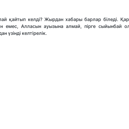
алай қайтып келді? Жырдан хабары барлар біледі. Қа
шін емес, Алласын ауызына алмай, пірге сыйынбай о
н үзінді келтірелік.