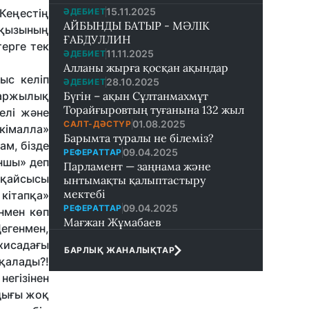
15.11.2025
ӘДЕБИЕТ
 Кеңестің
АЙБЫНДЫ БАТЫР - МӘЛІК
-қызының
ҒАБДУЛЛИН
ерге тек
11.11.2025
ӘДЕБИЕТ
Алланы жырға қосқан ақындар
ыс келіп
28.10.2025
ӘДЕБИЕТ
қаржылық
Бүгін – ақын Сұлтанмахмұт
Торайғыровтың туғанына 132 жыл
елі және
01.08.2025
САЛТ-ДӘСТҮР
екімалла»
Барымта туралы не білеміз?
ам, бізде
09.04.2025
РЕФЕРАТТАР
ыншы» деп
Парламент — заңнама және
 қайсысы
ынтымақты қалыптастыру
мектебi
 кітапқа»
09.04.2025
РЕФЕРАТТАР
нмен көп
Мағжан Жұмабаев
егенмен,
хисадағы
БАРЛЫҚ ЖАНАЛЫҚТАР
 қалады?!
егізінен
ндығы жоқ