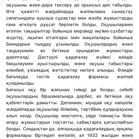
оқушыны жеке-дара тексеру де орынсыз деп табылды.
Өте қажетті жағдайларда жалпылама сынақтау
сипатындағы ауызша сұрақтар мен жазба жұмыстарды
ғана өткізуге рұқсат берілетін болды. Оқушылармен
өтілген тақырыптар бойынша мерзімді əңгіме-сұхбаттар
жүргізу, оқыған кітаптары мен мақалалары бойынша
баяндарын тыңдау ұсынылды. Оқушылардың жеке
таңдауымен өз бетінше орындаған жұмыстары
дəріптелді. Дəстүрлі қадағалау жүйесі өзіндік
бақылаумен ауыстырылды, жеке оқушы табыстары
еленбей, ұжымдық жетістіктер негізге алынды. Өзіндік
бағалауда тестік қадағалау формасы жаппай
қолданылды.
Бағасыз оқу бір жағынан тиімді де болды, себебі
оқушылардың біршамасында дербес, өз бетінше оқу
қабілеттерін дамытты. Дегенмен, мұндай оқу көпшілік
жағдайларда оқушылар білімінің, тəртібінің құлдырауына
алып келді. Оқушылар мектепте, үйде тиянақты білім
игеру жұмыстарын тоқтатты, сабақтарға қатыспайтын
болды. Сондықтан да, алғашқыда қадағалаудың əрқилы
формалары біртіндеп енгізіліп, ал 1932 жылдан жеке