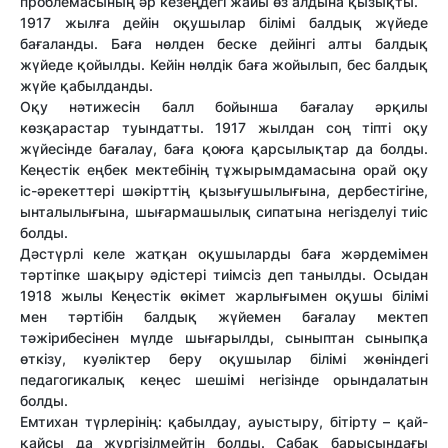
проблемасының əр кезеңдегі жайы өз алдына қызықты.
1917 жылға дейін оқушылар білімі балдық жүйеде
бағаланды. Баға нөлден беске дейінгі алты балдық
жүйеде қойылды. Кейін нөлдік баға жойылып, бес балдық
жүйе қабылданды.
Оқу нəтижесін балл бойынша бағалау əрқилы
көзқарастар туындатты. 1917 жылдан соң тіпті оқу
жүйесінде бағалау, баға қоюға қарсылықтар да болды.
Кеңестік еңбек мектебінің тұжырымдамасына орай оқу
іс-əрекеттері шəкірттің қызығушылығына, дербестігіне,
ынталылығына, шығармашылық сипатына негізделуі тиіс
болды.
Дəстүрлі келе жатқан оқушыларды баға жəрдемімен
тəртіпке шақыру əдістері тиімсіз деп танылды. Осыдан
1918 жылы Кеңестік өкімет жарлығымен оқушы білімі
мен тəртібін балдық жүйемен бағалау мектеп
тəжірибесінен мүлде шығарылды, сыныптан сыныпқа
өткізу, куəліктер беру оқушылар білімі жөніндегі
педагогикалық кеңес шешімі негізінде орындалатын
болды.
Емтихан түрлерінің: қабылдау, ауыстыру, бітірту – қай-
қайсы да жүргізілмейтін болды. Сабақ барысындағы