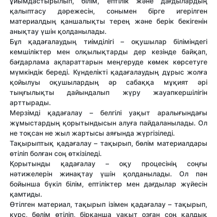
ұйымдастырылып, білім, ептілік жəне дағдылардың
қалыптасу дəрежесін, сонымен бірге игерілген
материалдың қаншалықты терең жəне берік бекігенін
анықтау үшін қолданылады.
Бұл қадағалаудың тиімділігі – оқушылар біліміндегі
кемшіліктер мен олқылықтарды дер кезінде байқап,
бағдарлама ақпараттарын меңгеруде көмек көрсетуге
мүмкіндік береді. Күнделікті қадағалаудың дұрыс жолға
қойылуы оқушылардың əр сабаққа мұқият əрі
тыңғылықты дайындалып жүру жауапкершілігін
арттырады.
Мерзімді қадағалау – белгілі уақыт аралығындағы
жұмыстардың қорытындысын алуға пайдаланылады. Ол
не тоқсан не жыл жартысы аяғында жүргізіледі.
Тақырыптық қадағалау – тақырып, бөлім материалдары
өтіліп болған соң өткізіледі.
Қорытынды қадағалау – оқу процесінің соңғы
нəтижелерін жинақтау үшін қолданылады. Ол пəн
бойынша бүкіл білім, ептіліктер мен дағдылар жүйесін
қамтиды.
Өтілген материал, тақырып ізімен қадағалау – тақырып,
курс, бөлім өтіліп, бірқанша уақыт озған соң қалдық