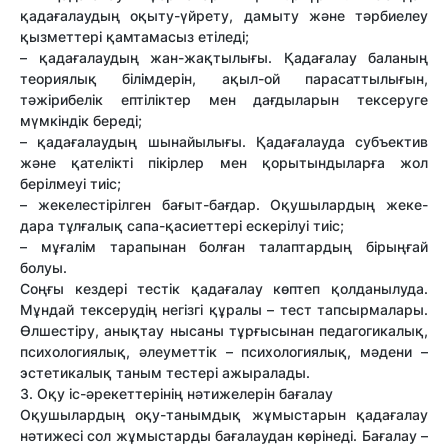
қадағалаудың оқыту-үйрету, дамыту жəне тəрбиелеу
қызметтері қамтамасыз етіледі;
– қадағалаудың жан-жақтылығы. Қадағалау баланың
теориялық білімдерін, ақыл-ой парасаттылығын,
тəжірибелік ептіліктер мен дағдыларын тексеруге
мүмкіндік береді;
– қадағалаудың шынайылығы. Қадағалауда субъектив
жəне қателікті пікірлер мен қорытындыларға жол
берілмеуі тиіс;
– жекелестірілген бағыт-бағдар. Оқушылардың жеке-
дара тұлғалық сапа-қасиеттері ескерілуі тиіс;
– мұғалім тарапынан болған талаптардың бірыңғай
болуы.
Соңғы кездері тестік қадағалау көптеп қолданылуда.
Мұндай тексерудің негізгі құралы – тест тапсырмалары.
Өлшестіру, анықтау нысаны тұрғысынан педагогикалық,
психологиялық, əлеуметтік – психологиялық, мəдени –
эстетикалық таным тестері ажыралады.
3. Оқу іс-əрекеттерінің нəтижелерін бағалау
Оқушылардың оқу-танымдық жұмыстарын қадағалау
нəтижесі сол жұмыстарды бағалаудан көрінеді. Бағалау –