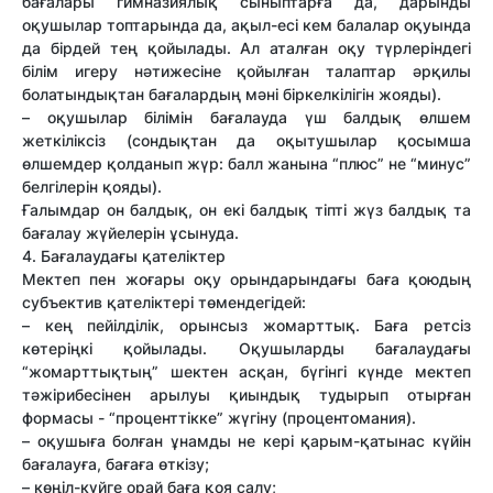
бағалары гимназиялық сыныптарға да, дарынды
оқушылар топтарында да, ақыл-есі кем балалар оқуында
да бірдей тең қойылады. Ал аталған оқу түрлеріндегі
білім игеру нəтижесіне қойылған талаптар əрқилы
болатындықтан бағалардың мəні біркелкілігін жояды).
– оқушылар білімін бағалауда үш балдық өлшем
жеткіліксіз (сондықтан да оқытушылар қосымша
өлшемдер қолданып жүр: балл жанына “плюс” не “минус”
белгілерін қояды).
Ғалымдар он балдық, он екі балдық тіпті жүз балдық та
бағалау жүйелерін ұсынуда.
4. Бағалаудағы қателіктер
Мектеп пен жоғары оқу орындарындағы баға қоюдың
субъектив қателіктері төмендегідей:
– кең пейілділік, орынсыз жомарттық. Баға ретсіз
көтеріңкі қойылады. Оқушыларды бағалаудағы
“жомарттықтың” шектен асқан, бүгінгі күнде мектеп
тəжірибесінен арылуы қиындық тудырып отырған
формасы - “проценттікке” жүгіну (процентомания).
– оқушыға болған ұнамды не кері қарым-қатынас күйін
бағалауға, бағаға өткізу;
– көңіл-күйге орай баға қоя салу;