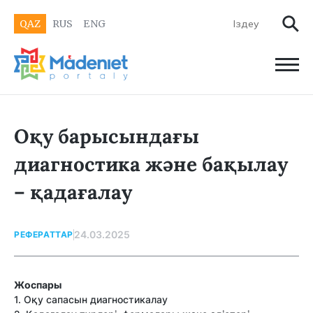
QAZ
RUS
ENG
Оқу барысындағы
диагностика жəне бақылау
– қадағалау
24.03.2025
РЕФЕРАТТАР
Жоспары
1. Оқу сапасын диагностикалау