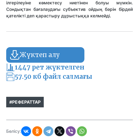
ілгерілеуіне көмектесу ниетінен болуы мүмкін.
Сондықтан бағалаудағы субъектив ойдың бəрін бірдей
қателікті деп қарастыру дұрыстыққа келмейді.
Жүктеп алу
1447 рет жүктелген
57.50 кб файл салмағы
#РЕФЕРАТТАР
Бөлісу: