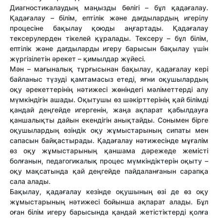
Диагностикалаудың маңызды бөлігі – бұл қадағалау.
Қадағалау – білім, ептілік жəне дағдылардың игерілу
процесіне бақылау қоюды аңғартады. Қадағалау
тексерулерден тікелей құралады. Тексеру – бұл білім,
ептілік жəне дағдыларды игеру барысын бақылау үшін
жүргізілетін əрекет – қимылдар жүйесі.
Мəн – мағыналық тұрғысынан бақылау, қадағалау кері
байланыс түзуді қамтамасыз етеді, яғни оқушылардың
оқу əрекеттерінің нəтижесі жөніндегі мəліметтерді алу
мүмкіндігін ашады. Оқытушы өз шəкірттерінің қай білімді
қандай деңгейде игергенін, жаңа ақпарат қабылдауға
қаншалықты дайын екендігін анықтайды. Сонымен бірге
оқушылардың өзіндік оқу жұмыстарының сипаты мен
сапасын байқастырады. Қадағалау нəтижесінде мұғалім
өз оқу жұмыстарының қаншама дəрежеде жемісті
болғанын, педагогикалық процес мүмкіндіктерін оқыту –
оқу мақсатында қай деңгейде пайдаланғанын сарапқа
сала алады.
Бақылау, қадағалау кезінде оқушының өзі де өз оқу
жұмыстарының нəтижесі бойынша ақпарат алады. Бұл
оған білім игеру барысында қандай жетістіктерді қолға