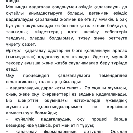
қояды.
Машынды қадағалау қолданумен өзіндік қадағалауды да
оңтайлы ұйымдастыруға болады, дегенмен өзіндік
қадағалауды қарапайым жолмен де өткізу мүмкін. Бірақ
бұл үшін оқушыларды өз бетінше қателіктерін байқауға,
танымдық міндеттердің қате шешілу себептерін
талдауға, оларды болдырмау, түзеу жəне реттеуге
үйрету қажет.
Əртүрлі қадағалау əдістерінің бірге қолданылуы аралас
(тығыздалған) қадағалау деп аталады. Əдетте, мұндай
тексеру ауызша жəне жазба сауалнамалар беру түрінде
өтеді.
Оқу процесіндегі қадағалауларға төмендегідей
педагогикалық талаптар қойылады:
– қадағалаудың даралықты сипаты. Əр оқушы жұмысы,
оның жеке оқу іс-əрекеттері өз алдына қадағаланады.
Бір шəкірттің оқуындағы нəтижелерді ұжымдық
жұмыстар қорытындыларымен не керісінше
алмастыруға болмайды;
– жүйелілік қадағалаудың оқу процесі барша
кезеңдерінде үздіксіз, ретімен өтіп тұруы;
– қадағалау формаларының əртүрлігі. Осыдан