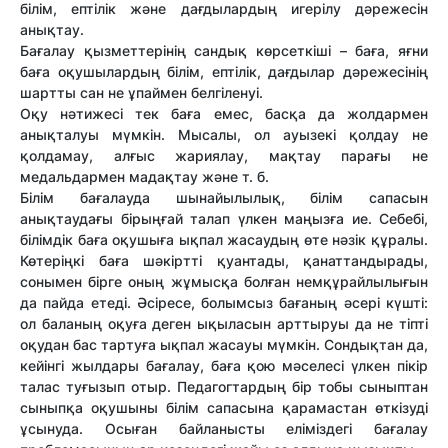
білім, ептілік жəне дағдылардың игерілу дəрежесін
анықтау.
Бағалау қызметтерінің сандық көрсеткіші – баға, яғни
баға оқушылардың білім, ептілік, дағдылар дəрежесінің
шартты сан не ұпаймен белгіленуі.
Оқу нəтижесі тек баға емес, басқа да жолдармен
анықталуы мүмкін. Мысалы, ол ауызекі қолдау не
қолдамау, алғыс жариялау, мақтау парағы не
медальдармен мадақтау жəне т. б.
Білім бағалауда шынайылылық, білім сапасын
анықтаудағы бірыңғай талап үлкен маңызға ие. Себебі,
білімдік баға оқушыға ықпал жасаудың өте нəзік құралы.
Көтеріңкі баға шəкіртті қуантады, қанаттандырады,
сонымен бірге оның жұмысқа болған немқұрайлылығын
да пайда етеді. Əсіресе, болымсыз бағаның əсері күшті:
ол баланың оқуға деген ықыласын арттыруы да не тіпті
оқудан бас тартуға ықпал жасауы мүмкін. Сондықтан да,
кейінгі жылдары бағалау, баға қою мəселесі үлкен пікір
талас туғызып отыр. Педагогтардың бір тобы сыныптан
сыныпқа оқушыны білім сапасына қарамастан өткізуді
ұсынуда. Осыған байланысты еліміздегі бағалау