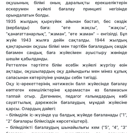
оқушының білімі оның даралықты ерекшеліктерін
ескерумен жүйелі бағалау принципі негізінде
орындалатын болды.
1935 жылдың қыркүйек айынан бастап, бес сөздік
(вербалды) баға: “өте жақсы”, “жақсы”,
“қанағаттанарлық”, “жаман”, “өте жаман” – енгізілді. Бұл
жүйе 1943 жылға дейін сақталды. 1944 жылдың
қаңтарынан оқушы білімі мен тəртібін бағалаудың сөздік
бағамен сандық баға жүйесімен ауыстыру жөнінде
шешім қабылданды.
Реттелген тəртіпте білім есебін жүйелі жүргізу өзін
ақтады, оқушылардың оқу дайындығы мен мінез құлық
сапасынан көтерілуіне ұнамды себін тигізді.
Оқу іс-əрекеттерінің нəтижесін балл жүйесінде бағалау
көптеген кемшіліктеріне қарамастан өз баламасын
таппай отыр. Дегенмен, педагог ғалымдардың көбі
сауаттылық дəрежесін бағалаудың мұндай жүйесіне
қарсы. Олардың дəйегі:
– білімділік іс-жүзінде үш балдық жүйеде бағаланады (“1”,
“2” бағалары білімсіздік көрсеткіштері).
– білімділікті бағалаудың шынайылығы кем (“5”, “4”, “3”