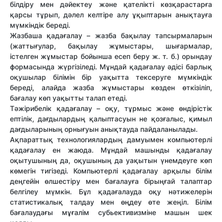
білдіру мен дəйектеу жəне қателікті көзқарастарға
қарсы тұрып, дəлел келтіре алу ұқыптарын анықтауға
мүмкіндік береді.
Жазбаша қадағалау – жазба бақылау тапсырмаларын
(жаттығулар, бақылау жұмыстары, шығармалар,
істелген жұмыстар бойынша есеп беру ж. т. б.) орындау
формасында жүргізіледі. Мұндай қадағалау əдісі барлық
оқушылар білімін бір уақытта тексеруге мүмкіндік
береді, алайда жазба жұмыстары көзден өткізіліп,
бағалау көп уақытты талап етеді.
Тəжірибелік қадағалау – оқу, тұрмыс жəне өндірістік
ептілік, дағдылардың қалыптасуын не қозғалыс, қимыл
дағдыларының орнығуын анықтауда пайдаланылады.
Ақпараттық технологиялардың дамуымен компьютерлі
қадағалау ен жаюда. Мұндай машынды қадағалау
оқытушының да, оқушының да уақытын үнемдеуге көп
көмегін тигізеді. Компьютерлі қадағалау арқылы білім
деңгейін өлшестіру мен бағалауға бірыңғай талаптар
белгілеу мүмкін. Бұл қадағалауда оқу нəтижелерін
статистикалық талдау мен өңдеу өте жеңіл. Білім
бағалаудағы мұғалім субьективизміне машын шек