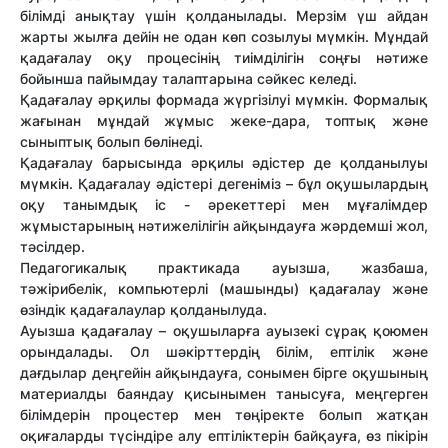
білімді анықтау үшін қолданылады. Мерзім үш айдан
жарты жылға дейін не одан көп созылуы мүмкін. Мұндай
қадағалау оқу процесінің тиімділігін соңғы нəтиже
бойынша пайымдау талаптарына сəйкес келеді.
Қадағалау əрқилы формада жүргізілуі мүмкін. Формалық
жағынан мұндай жұмыс жеке-дара, топтық жəне
сыныптық болып бөлінеді.
Қадағалау барысында əрқилы əдістер де қолданылуы
мүмкін. Қадағалау əдістері дегеніміз – бұл оқушылардың
оқу танымдық іс - əрекеттері мен мұғалімдер
жұмыстарының нəтижелілігін айқындауға жəрдемші жол,
тəсілдер.
Педагогикалық практикада ауызша, жазбаша,
тəжірибелік, компьютерлі (машынды) қадағалау жəне
өзіндік қадағалаулар қолданылуда.
Ауызша қадағалау – оқушыларға ауызекі сұрақ қоюмен
орындалады. Ол шəкірттердің білім, ептілік жəне
дағдылар деңгейін айқындауға, сонымен бірге оқушының
материалды баяндау қисынымен танысуға, меңгерген
білімдерін процестер мен төңіректе болып жатқан
оқиғаларды түсіндіре алу ептіліктерін байқауға, өз пікірін