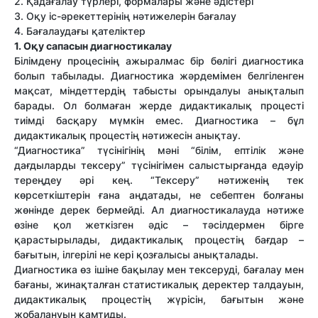
2. Қадағалау түрлері, формалары жəне əдістері
3. Оқу іс-əрекеттерінің нəтижелерін бағалау
4. Бағалаудағы қателіктер
1. Оқу сапасын диагностикалау
Білімдену процесінің ажыралмас бір бөлігі диагностика
болып табылады. Диагностика жəрдемімен белгіленген
мақсат, міндеттердің табысты орындалуы анықталып
барады. Ол болмаған жерде дидактикалық процесті
тиімді басқару мүмкін емес. Диагностика – бұл
дидактикалық процестің нəтижесін анықтау.
“Диагностика” түсінігінің мəні “білім, ептілік жəне
дағдыларды тексеру” түсінігімен салыстырғанда едəуір
тереңдеу əрі кең. “Тексеру” нəтиженің тек
көрсеткіштерін ғана аңдатады, не себептен болғаны
жөнінде дерек бермейді. Ал диагностикалауда нəтиже
өзіне қол жеткізген əдіс – тəсілдермен бірге
қарастырылады, дидактикалық процестің бағдар –
бағытын, ілгерілі не кері қозғалысы анықталады.
Диагностика өз ішіне бақылау мен тексеруді, бағалау мен
бағаны, жинақталған статистикалық деректер талдауын,
дидактикалық процестің жүрісін, бағытын жəне
жобалануын қамтиды.