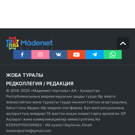
ЖОБА ТУРАЛЫ
РЕДКОЛЛЕГИЯ
/
РЕДАКЦИЯ
© 2018-2025 «Мәдениет порталы» АА - Қазақстан
Республикасының мәдени мұрасын заңды түрде бір жерге
жинақтайтын және тұрақты түрде насихаттайтын ағартушылық
бағыттағы бірден-бір мәдени платформа. Бұл желі ресурсының
ақпараттық өнімдері 18 жастан асқан азаматтарға арналған. ҚР
Ақпарат және коммуникациялар министрлігінің No
KZ09VPY00109962 - ИА куәлігі берілген. Email:
madeniportal@gmail.com