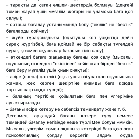
– тұрақты да қатаң өлшем-шектердің болмауы (деңгейі
төмен жауап үшін мұғалім жоғары не ұнамсыз баға қоя
салуы);
– орташа бағалау ұстанымында болу (“екілік” не “бестік”
бағаларды қоймау);
– жүйе тұрақсыздығы (оқытушы көп уақытқа дейін
сұрақ жүргізбей, баға қоймай не бір сабақты түгелдей
сұрақ қоюмен оқушылар бағасын тізіп салу);
– өткендегі бағаға жақындау бағаны қоя салу (мысалы,
оқушының өткендегі “екілігінен” кейін оған бірден “бестік”
баға беру мұғалім үшін қиын сияқты);
– əсіре (ореол) қателігі (оқытушы өзі ұнатқан оқушысына
жаман, жек көрген шəкіртіне ұнамды баға қоюда
тартыншақтыққа түседі);
– баланың тəртібіне қойылатын баға пəн үлгеріміне
ауыстырылады;
– бағаны əсіре көтеру не себепсіз төмендету жəне т. б.
Дегенмен, əрқандай бағаны көтере түсу немесе
төмендей бағалау негізінде неше түрлі мəн болуы мүмкін.
Мысалы, үлгерімі төмен оқушыға көтеріңкі баға қою оған
психологиялық қолдау көрсетіп, алдағы оқуда