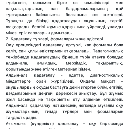
түсіргенін, сонымен бірге өз кемшіліктері мен
олқылықтарының пəн бағдарламаларының қай
тұстарымен байланысты болғанына көз жеткізеді.
Тұрақты да бірізді қадағалаудан оқушының тəртібі
жақсарады, белгілі жұмыс қарқынына үйренеді, ұнамды
мінез, ерік сапаларын дамытады.
2. Қадағалау түрлері, формалары жəне əдістері
Оқу процесіндегі қадағалау əртүрлі, көп формалы бола
келіп, сан қилы əдістермен атқарылады. Педагогикалық
тəжірбиеде қадағалаудың бірнеше түрін атауға болады:
алдын-ала, ағымдық, мерзімдік, тақырыптық,
қорытынды жəне өтілген материал ізімен.
Алдын-ала қадағалау - əдетте, диагностикалық
міндеттерге орай жүргізіледі. Ондағы мақсат –
оқушылардың оқуды бастауға дейін игерген білім, ептілік,
дағдыларының деңгей, дəрежесін анықтау. Бұл жұмыс
жыл басында не тақырыпты өту алдынан өткізіледі.
Алдын-ала қадағалау нəтижесінің негізінде мұғалім оқу
жұмыстарының тиімді түрлері мен формаларын
таңдастырады.
Ағымдағы (күнделікті) қадағалау – оқу барысында