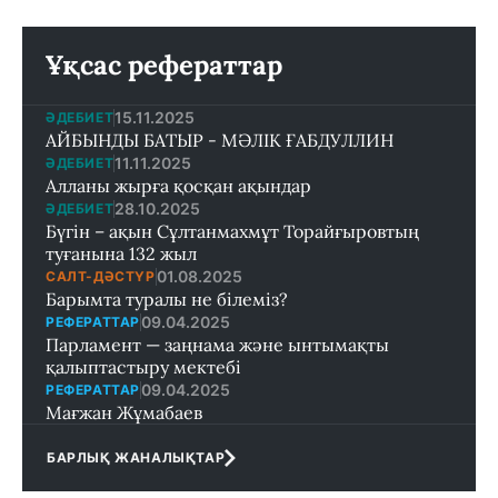
Ұқсас рефераттар
15.11.2025
ӘДЕБИЕТ
АЙБЫНДЫ БАТЫР - МӘЛІК ҒАБДУЛЛИН
11.11.2025
ӘДЕБИЕТ
Алланы жырға қосқан ақындар
28.10.2025
ӘДЕБИЕТ
Бүгін – ақын Сұлтанмахмұт Торайғыровтың
туғанына 132 жыл
01.08.2025
САЛТ-ДӘСТҮР
Барымта туралы не білеміз?
09.04.2025
РЕФЕРАТТАР
Парламент — заңнама және ынтымақты
қалыптастыру мектебi
09.04.2025
РЕФЕРАТТАР
Мағжан Жұмабаев
БАРЛЫҚ ЖАНАЛЫҚТАР