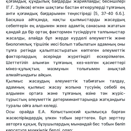
қоғамдық құндылық бағдарды жариялайды; бесіншілері
(Г.Г. Зуйков) өткен шақтағы бастан өткерулерді тұлғаның
анти қоғамдық бағдарымен теңестіреді [5, 37-40 б.б.].
Басқаша айтқанда, нақты қылмыстарды жасаудың
себептерін ең алдымен жеке адамтің санасына жататын
қандай да бір ортақ фактормен түсіндіруге талпыныстар
жасалды, алайда бұл жерде күрделі әлеуметтік және
биологиялық тіршілік иесі болып табылатын адамның оны
тұлға ретінде қалыптастыратын көптеген әлеуметтік
факторлардың әсерінде жүретіндігі ескерілмеген.
Шеттетіліп алынған тұлғаның кез-келген қасиеттері
мінез-құлықтың мазмұнын толығымен анықтай
алмайтындығы айқын.
Қылмыс жасаудың әлеуметтік табиғатын талдау,
адамның қылмыс жасау жолына түсуінің себебі ең
алдымен ортаға және тұлғаның өзіне тән жүріс-
тұрыстың әлеуметтік детерминанттарында жатқандығы
туралы ойға алып келеді.
Осы орайда Е.А. Копыстынский қылмысқа барған
жасөспірімдердің үлкен тобын зерттеген. Бұл зерттеу
авторға құқық бұзушылардың мынандай бес тобын бөліп
көрсетуге мүмкіндік берді, олар: