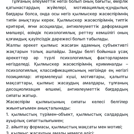
Тұлғаның әлеуметтік негізі болып оның бағыты, өмірлік
қатынастардың жүйелері, мотивациялық-құндылық
бағдары болса, онда осы негіз қылмыскер жасөспірімнің
типін анықтауы керек. Қылмыскер жасөспірімнің типтік
критериі, яғни асоциалды, антиәлеуметтік деформация
мөлшері, өзіндік психологиялық реттеу кемшілігі оның
қоғамдық қауіпсіздік дәрежесі болып табылады.
Жалпы әрекет қылмыс жасаған адамның субъективті
жақтарын толық ашпайды. Заңды белгі бойынша ұсақ
әрекеттер әр түрлі психологиялық факторлармен
негізделеді. Қылмыскер жасөспірімнің криминалды –
психологиялық классификациясының негізінде ең негізгі
позициялар: итермелеуші күші, мотивтары, қалыпты
мақсаттары, қылмыс жасаудың амалдары, тұлғаның
десоциолизация өлшемі, антиәлеуметтік бағдардың
сипаты жатыр.
Жасөспірім қылмысының сипаты келесі белгілер
жиынтығымен анықталынады:
1. қылмыстың түрімен–объект, қылмыстық салдардың
ауырлық сипаттылығымен;
2. айыптау формасы, қылмыстың мақсаты мен мотиві;
3. қылмыс жасаудың амалы немесе әдісі;