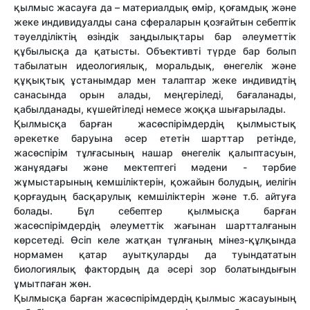
қылмыс жасауға да – материалдық өмір, қоғамдық және
жеке индивидуалды сана сфераларын қозғайтын себептік
тәуелділіктің өзіндік заңдылықтары бар әлеуметтік
құбылысқа да қатысты. Объективті түрде бар болып
табылатын идеологиялық, моральдық, өнегелік және
құқықтық ұстанымдар мен талаптар жеке индивидтің
санасында орын алады, меңгеріледі, бағаланады,
қабылданады, күшейтіледі немесе жоққа шығарылады.
Қылмысқа барған жасөспірімдердің қылмыстық
әрекетке баруына әсер ететін шарттар ретінде,
жасөспірім тұлғасының нашар өнегелік қалыптасуын,
жанұядағы және мектептегі мәдени - тәрбие
жұмыстарының кемшіліктерін, қожайын болудың, иелігін
қорғаудың басқарулық кемшіліктерін және т.б. айтуға
болады. Бұл себептер қылмысқа барған
жасөспірімдердің әлеуметтік жағынан шартталғанын
көрсетеді. Өсіп келе жатқан тұлғаның мінез-құлқында
нормамен қатар ауытқуларды да туындататын
биологиялық фактордың да әсері зор болатындығын
ұмытпаған жөн.
Қылмысқа барған жасөспірімдердің қылмыс жасауының