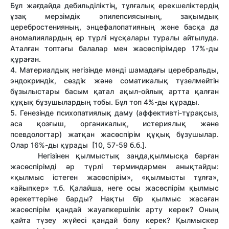
Бұл жағдайда дебильділіктің, тұлғалық ерекшеліктердің
ұзақ мерзімдік эпилепсиясының, зақымдық
церебростенияның, энцефалопатияның және басқа да
аномалиялардың әр түрлі нұсқалары туралы айтылуда.
Аталған топтағы балалар мен жасөспірімдер 17%-ды
құраған.
4. Материалдық негізінде мәнді шамадағы церебральды,
эндокриндік, сөздік және соматикалық түзелмейтін
бұзылыстары басым қатал ақыл-ойлық артта қалған
құқық бұзушылардың тобы. Бұл топ 4%-ды құрады.
5. Генезінде психопатиялық даму (аффективті-тұрақсыз,
аса қозғыш, органикалық, истериялық және
псевдологтар) жатқан жасөспірім құқық бұзушылар.
Олар 16%-ды құрады [10, 57-59 б.б.].
Негізінен қылмыстық заңда,қылмысқа барған
жасөспірімді әр түрлі терминдармен анықтайды:
«қылмыс істеген жасөспірім», «қылмысты тұлға»,
«айыпкер» т.б. Қалайша, неге осы жасөспірім қылмыс
әрекеттеріне барды? Нақты бір қылмыс жасаған
жасөспірім қандай жауапкершілік арту керек? Оның
қайта түзеу жүйесі қандай болу керек? Қылмыскер