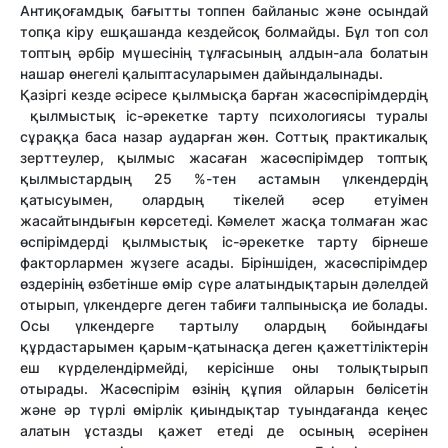
Антиқоғамдық бағытты топпен байланыс және осындай
топқа кіру ешқашанда кездейсоқ болмайды. Бұл топ сол
топтың әрбір мүшесінің тұлғасының алдын-ала болатын
нашар өнегелі қалыптасуларымен дайындалынады.
Қазіргі кезде әсіресе қылмысқа барған жасөспірімдердің
қылмыстық іс-әрекетке тарту психологиясы туралы
сұраққа баса назар аударған жөн. Соттық практикалық
зерттеулер, қылмыс жасаған жасөспірімдер топтық
қылмыстардың 25 %-тен астамын үлкендердің
қатысуымен, олардың тікелей әсер етуімен
жасайтындығын көрсетеді. Кәмелет жасқа толмаған жас
өспірімдерді қылмыстық іс-әрекетке тарту бірнеше
факторлармен жүзеге асады. Біріншіден, жасөспірімдер
өздерінің өзбетінше өмір сүре алатындықтарын дәлелдей
отырып, үлкендерге деген табиғи талпынысқа ие болады.
Осы үлкендерге тартылу олардың бойындағы
құрдастарымен қарым-қатынасқа деген қажеттіліктерін
еш күрделендірмейді, керісінше оны толықтырып
отырады. Жасөспірім өзінің құпия ойларын бөлісетін
және әр түрлі өмірлік қиындықтар туындағанда кеңес
алатын ұстазды қажет етеді де осының әсерінен