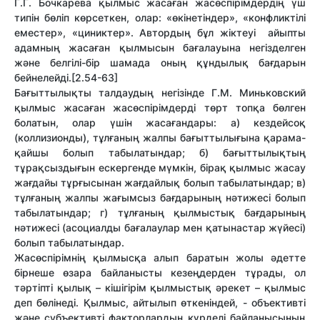
Г.Г. Бочкарева қылмыс жасаған жасөспірімдердің үш
типін бөліп көрсеткен, олар: «өкінетіндер», «конфликтілі
еместер», «циниктер». Автордың бұл жіктеуі айыпты
адамның жасаған қылмысын бағалауына негізделген
және белгілі-бір шамада оның құндылық бағдарын
бейнелейді.[2.54-63]
Бағыттылықты талдаудың негізінде Г.М. Миньковский
қылмыс жасаған жасөспірімдерді төрт топқа бөлген
болатын, олар үшін жасағандары: а) кездейсоқ
(коллизионды), тұлғаның жалпы бағыттылығына қарама-
қайшы болып табылатындар; б) бағыттылықтың
тұрақсыздығын ескергенде мүмкін, бірақ қылмыс жасау
жағдайы тұрғысынан жағдайлық болып табылатындар; в)
тұлғаның жалпы жағымсыз бағдарының нәтижесі болып
табылатындар; г) тұлғаның қылмыстық бағдарының
нәтижесі (асоциалды бағалаулар мен қатынастар жүйесі)
болып табылатындар.
Жасөспірімнің қылмысқа алып баратын жолы әдетте
бірнеше өзара байланысты кезеңдерден тұрады, ол
тәртіпті қылық – кішігірім қылмыстық әрекет – қылмыс
деп бөлінеді. Қылмыс, айтылып өткеніндей, - объективті
және субъективті факторлардың күрделі байланысының