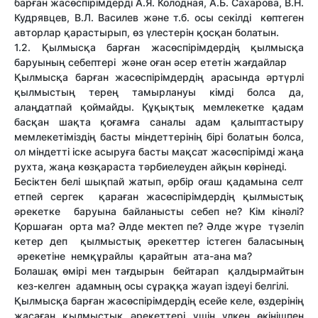
барған жасөспірімдерді А.Я. Колодная, А.Б. Сахарова, В.Н.
Кудрявцев, В.Л. Василев және т.б. осы секілді көптеген
авторлар қарастырып, өз үлестерін қосқан болатын.
1.2. Қылмысқа барған жасөспірімдердің қылмысқа
баруының себептерi және оған әсер ететiн жағдайлар
Қылмысқа барған жасөспірімдердің арасында әртүрлі
қылмыстың терең тамырлануы кімді болса да,
алаңдатпай қоймайды. Құқықтық мемлекетке қадам
басқан шақта қоғамға саналы адам қалыптастыру
мемлекетіміздің басты міндеттерінің бірі болатын болса,
ол міндетті іске асыруға басты мақсат жасөспірімді жаңа
рухта, жаңа көзқараста тәрбиелеуден айқын көрінеді.
Бесіктен белі шықпай жатып, әрбір оғаш қадамына селт
етпей сергек қараған жасөспірімдердің қылмыстық
әрекетке баруына байланысты себеп не? Кім кінәлі?
Қоршаған орта ма? Әлде мектеп пе? Әлде жүре түзеліп
кетер деп қылмыстық әрекеттер істеген баласының
әрекетіне немқұрайлы қарайтын ата-ана ма?
Болашақ өмірі мен тағдырын бейтарап қалдырмайтын
кез-келген адамның осы сұраққа жауап іздеуі белгілі.
Қылмысқа барған жасөспірімдердiң есейе келе, өздерiнiң
жасаған қылмыстық әрекеттері үшiн үлкен өкінішпен