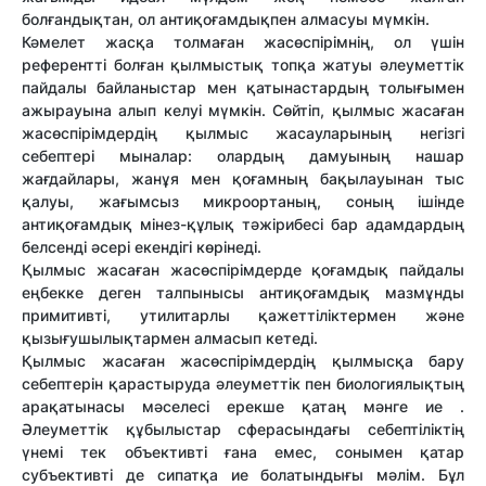
болғандықтан, ол антиқоғамдықпен алмасуы мүмкін.
Кәмелет жасқа толмаған жасөспірімнің, ол үшін
референтті болған қылмыстық топқа жатуы әлеуметтік
пайдалы байланыстар мен қатынастардың толығымен
ажырауына алып келуі мүмкін. Сөйтіп, қылмыс жасаған
жасөспірімдердің қылмыс жасауларының негізгі
себептері мыналар: олардың дамуының нашар
жағдайлары, жанұя мен қоғамның бақылауынан тыс
қалуы, жағымсыз микроортаның, соның ішінде
антиқоғамдық мінез-құлық тәжірибесі бар адамдардың
белсенді әсері екендігі көрінеді.
Қылмыс жасаған жасөспірімдерде қоғамдық пайдалы
еңбекке деген талпынысы антиқоғамдық мазмұнды
примитивті, утилитарлы қажеттіліктермен және
қызығушылықтармен алмасып кетеді.
Қылмыс жасаған жасөспірімдердің қылмысқа бару
себептерін қарастыруда әлеуметтік пен биологиялықтың
арақатынасы мәселесі ерекше қатаң мәнге ие .
Әлеуметтік құбылыстар сферасындағы себептіліктің
үнемі тек объективті ғана емес, сонымен қатар
субъективті де сипатқа ие болатындығы мәлім. Бұл