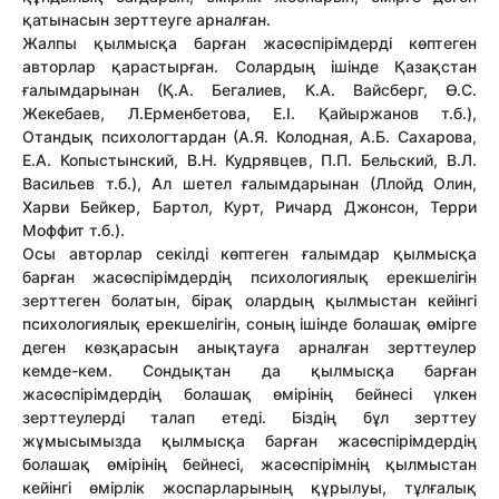
қатынасын зерттеуге арналған.
Жалпы қылмысқа барған жасөспірімдерді көптеген
авторлар қарастырған. Солардың ішінде Қазақстан
ғалымдарынан (Қ.А. Бегалиев, К.А. Вайсберг, Ө.С.
Жекебаев, Л.Ерменбетова, Е.І. Қайыржанов т.б.),
Отандық психологтардан (А.Я. Колодная, А.Б. Сахарова,
Е.А. Копыстынский, В.Н. Кудрявцев, П.П. Бельский, В.Л.
Васильев т.б.), Ал шетел ғалымдарынан (Ллойд Олин,
Харви Бейкер, Бартол, Курт, Ричард Джонсон, Терри
Моффит т.б.).
Осы авторлар секілді көптеген ғалымдар қылмысқа
барған жасөспірімдердің психологиялық ерекшелігін
зерттеген болатын, бірақ олардың қылмыстан кейінгі
психологиялық ерекшелігін, соның ішінде болашақ өмірге
деген көзқарасын анықтауға арналған зерттеулер
кемде-кем. Сондықтан да қылмысқа барған
жасөспірімдердің болашақ өмірінің бейнесі үлкен
зерттеулерді талап етеді. Біздің бұл зерттеу
жұмысымызда қылмысқа барған жасөспірімдердің
болашақ өмірінің бейнесі, жасөспірімнің қылмыстан
кейінгі өмірлік жоспарларының құрылуы, тұлғалық