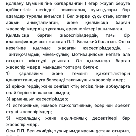
қолдану мүмкіндігіне бағдарланған ( егер жауап беруге
қабілеттілік шегіндегі психикалық ауытқулары бар
адамдар туралы айтылса ). Бұл жерде құқықтық аспект
айқын анықталмаған, және қылмысқа барған
жасөспірімдердің тұлғалық ерекшеліктері ашылмаған.
Қылмысқа барған жасөспірімдердің тағы бір
классификациясын жасаған П.П. Бельский болатын. Ол өз
кезегінде қылмыс жасаған жасөспірімдердің –
антиқоғамдық мінез-құлық мотивациясын негізге ала
отырып жіктеуді ұсынған. Ол қылмысқа барған
жасөспірімдерді мынадай топтарға бөлген:
1) қарапайым және төменгі қажеттіліктерін
қанағаттандыруға белсенді талпынушы жасөспірімдер;
2) ерік-жігердің және сенгіштіктің әлсіздігінен арбауларға
оңай берілетін жасөспірімдер;
3) арманшыл жасөспірімдер;
4) истерияның немесе психопатияның әсерінен әрекет
етуші жасөспірімдер;
5) моральдық және ақыл-ойлық дефектілері бар
жасөспірімдер.
Осы П.П. Бельскийдің тұжырымдамасын ұстана отырып,