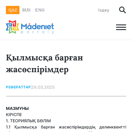
QAZ
RUS
ENG
Қылмысқа барған
жасөспірімдер
29.03.2025
РЕФЕРАТТАР
МАЗМҰНЫ
КІРІСПЕ
1. ТЕОРИЯЛЫҚ БӨЛІМ
1.1 Қылмысқа барған жасөспірімдердің делинквентті