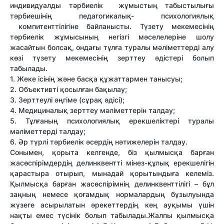
индивидуалды тәрбиелік жұмыстың табыстылығы
тәрбиешінің педагогикалық- психологиялық
компитенттілігіне байланысты. Түзету мекемесінің
тәрбиелік жұмысының негізгі мәселелеріне шолу
жасайтын болсақ, ондағы тұлға туралы мәліметтерді алу
көзі түзету мекемесінің зерттеу әдістері болып
табылады.
1. Жеке ісінің және басқа құжаттармен танысуы;
2. Объективті қосылған бақылау;
3. Зерттеулі әңгіме (сұрақ әдісі);
4. Медициналық зерттеу мәліметтерін талдау;
5. Тұлғаның психологиялық ерекшеліктері туралы
мәліметтерді талдау;
6. Әр түрлі тәрбиелік әсердің нәтижелерін талдау.
Сонымен, қорыта келгенде, біз қылмысқа барған
жасөспірімдердің делинквентті мінез-құлық ерекшелігін
қарастыра отырып, мынадай қорытындыға келеміз.
Қылмысқа барған жасөспірімнің делинквенттілігі – бұл
заңның немесе қоғамдық нормалардың бұзылуында
жүзеге асырылатын әрекеттердің кең ауқымы үшін
нақты емес түсінік болып табылады.Жалпы қылмысқа