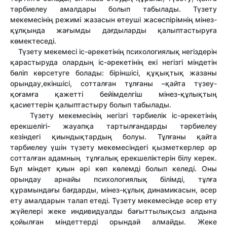
тәрбиелеу амалдары болып табылады. Түзету
мекемесінің режимі жазасын өтеуші жасөспірімнің мінез-
құлқында жағымды дағдыларды қалыптастыруға
көмектеседі.
Түзету мекемесі іс-әрекетінің психологиялық негіздерін
қарастыруда олардың іс-әрекетінің екі негізгі міндетін
бөліп көрсетуге болады: біріншісі, құқықтық жазаны
орындау,екіншісі, сотталған тұлғаны –қайта түзеу-
қоғамға қажетті бейімделгіш мінез-құлықтың
қасиеттерін қалыптастыру болып табылады.
Түзету мекемесінің негізгі тәрбиелік іс-әрекетінің
ерекшелігі- жауапқа тартылғандарды тәрбиелеу
кезіндегі қиындықтардың болуы. Тұлғаны қайта
тәрбиелеу үшін түзету мекемесіндегі қызметкерлер әр
сотталған адамның тұлғалық ерекшеліктерін білу керек.
Бұл міндет қиын әрі көп көлемді болып келеді. Оны
орындау арнайы психологиялық білімді, тұлға
құрамындағы бағдарды, мінез-құлық динамикасын, әсер
ету амалдарын талап етеді. Түзету мекемесінде әсер ету
жүйелері жеке индивидуалды бағыттылықсыз алдына
қойылған міндеттерді орындай алмайды. Жеке