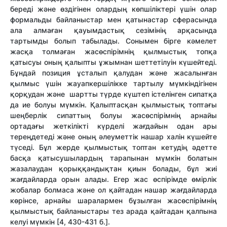
береді және өздігінен олардың көпшіліктері үшін олар
формальды байланыстар мен қатынастар сферасында
ала алмаған қауымдастық сезімінің арқасында
тартымды болып табылады. Сонымен бірге кәмелет
жасқа толмаған жасөспірімнің қылмыстық топқа
қатысуы оның қалыпты ұжымнан шеттетілуін күшейтеді.
Бұндай позиция ұсталып қалудан және жасалынған
қылмыс үшін жауапкершілікке тартылу мүмкіндігінен
қорқудан және шартты түрде күштеп істелінген сипатқа
да ие болуы мүмкін. Қалыптасқан қылмыстық топтағы
шеңберлік сипаттың болуы жасөспірімнің арнайы
ортадағы жеткілікті күрделі жағдайын одан ары
тереңдетеді және оның әлеуметтік нашар халін күшейте
түседі. Бұл жерде қылмыстық топтан кетудің әдетте
басқа қатысушылардың тарапынан мүмкін болатын
жазалаудан қорыққандықтан қиын болады, бұл жиі
жағдайларда орын алады. Егер жас өспірімде өмірлік
жобалар болмаса және ол қайтадан нашар жағдайларда
көрінсе, арнайы шаралармен бұзылған жасөспірімнің
қылмыстық байланыстары тез арада қайтадан қалпына
келуі мүмкін [4, 430-431 б.].