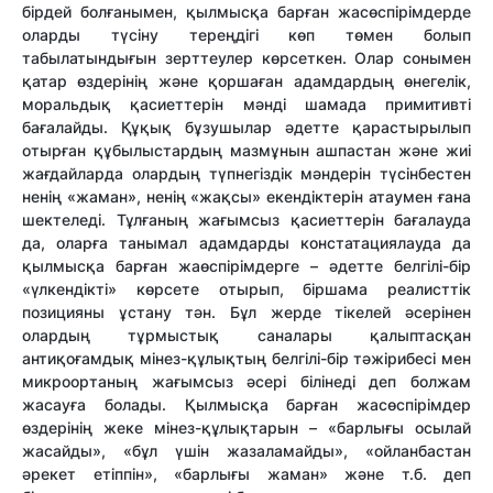
бірдей болғанымен, қылмысқа барған жасөспірімдерде
оларды түсіну тереңдігі көп төмен болып
табылатындығын зерттеулер көрсеткен. Олар сонымен
қатар өздерінің және қоршаған адамдардың өнегелік,
моральдық қасиеттерін мәнді шамада примитивті
бағалайды. Құқық бұзушылар әдетте қарастырылып
отырған құбылыстардың мазмұнын ашпастан және жиі
жағдайларда олардың түпнегіздік мәндерін түсінбестен
ненің «жаман», ненің «жақсы» екендіктерін атаумен ғана
шектеледі. Тұлғаның жағымсыз қасиеттерін бағалауда
да, оларға танымал адамдарды констатациялауда да
қылмысқа барған жаөспірімдерге – әдетте белгілі-бір
«үлкендікті» көрсете отырып, біршама реалисттік
позицияны ұстану тән. Бұл жерде тікелей әсерінен
олардың тұрмыстық саналары қалыптасқан
антиқоғамдық мінез-құлықтың белгілі-бір тәжірибесі мен
микроортаның жағымсыз әсері білінеді деп болжам
жасауға болады. Қылмысқа барған жасөспірімдер
өздерінің жеке мінез-құлықтарын – «барлығы осылай
жасайды», «бұл үшін жазаламайды», «ойланбастан
әрекет етіппін», «барлығы жаман» және т.б. деп