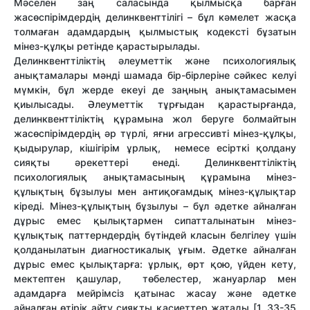
Мәселен заң саласында қылмысқа барған
жасөспірімдердің делинквенттілігі – бұл кәмелет жасқа
толмаған адамдардың қылмыстық кодексті бұзатын
мінез-құлқы ретінде қарастырылады.
Делинквенттіліктің әлеуметтік және психологиялық
анықтамалары мәнді шамада бір-бірлеріне сәйкес келуі
мүмкін, бұл жерде екеуі де заңның анықтамасымен
қиылысады. Әлеуметтік тұрғыдан қарастырғанда,
делинквенттіліктің құрамына жол беруге болмайтын
жасөспірімдердің әр түрлі, яғни агрессивті мінез-құлқы,
қыдырулар, кішігірім ұрлық, немесе есірткі қолдану
сияқты әрекеттері енеді. Делинквенттіліктің
психологиялық анықтамасының құрамына мінез-
құлықтың бұзылуы мен антиқоғамдық мінез-құлықтар
кіреді. Мінез-құлықтың бұзылуы – бұл әдетке айналған
дұрыс емес қылықтармен сипатталынатын мінез-
құлықтық паттерндердің бүтіндей класын белгілеу үшін
қолданылатын диагностикалық ұғым. Әдетке айналған
дұрыс емес қылықтарға: ұрлық, өрт қою, үйден кету,
мектептен қашулар, төбелестер, жануарлар мен
адамдарға мейрімсіз қатынас жасау және әдетке
айналған өтірік айту сияқты қасиеттер жатады [1, 33-35