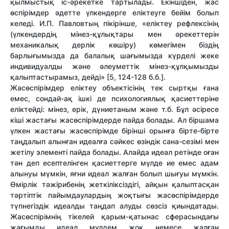
қылмыстық іс-әрекетке тартылады. Екіншіден, жас
өспірімдер әдетте үлкендерге еліктеуге бейім болып
келеді. И.П. Павловтың пікірінше, «еліктеу рефлексінің
(үлкендердің мінез-құлықтары мен әрекеттерін
механикалық дерлік көшіру) көмегімен біздің
барлығымызда да балалық шағымызда күрделі жеке
индивидуалды және әлеуметтік мінез-құлқымызды
қалыптастырамыз, дейді» [5, 124-128 б.б.].
Жасөспірімдер еліктеу объектісінің тек сыртқы ғана
емес, сондай-ақ ішкі де психологиялық қасиеттеріне
еліктейді: мінез, ерік, дүниетаным және т.б. Бұл әсіресе
кіші жастағы жасөспірімдерде пайда болады. Ал біршама
үлкен жастағы жасөспірімде бірінші орынға бірте-бірте
таңдалып алынған идеалға сәйкес өзіндік сана-сезімі мен
жетілу элементі пайда болады. Алайда идеал ретінде оған
тән деп есептелінген қасиеттерге мүлде ие емес адам
алынуы мүмкін, яғни идеал жалған болып шығуы мүмкін.
Өмірлік тәжірибенің жеткіліксіздігі, айқын қалыптасқан
тәртіптік пайымдаулардың жоқтығы жасөспірімдерде
түпнегіздік идеалды таңдап алуды сөзсіз қиындатады.
Жасөспірімнің тікелей қарым-қатынас сферасындағы
жағымды идеал мүлдем жоқ немесе жалған