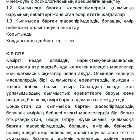
мінез-құлық психологиясының ерекшелігін анықтау
1.2 Қылмысқа барған жасөспірімдердің қылмысқа
баруының себептері және оған әсер ететін жағдайлар
1.3 Қылмысқа барған жасөспірімдердің болашақ өмір
бейнесінің қалыптасуын анықтау
Қорытынды
Қолданылған әдебиеттер тізімі
КІРІСПЕ
Қазіргі кезде еліміздің нарықтық-экономикалық
қатынасқа өту жағдайында көптеген келеңсіз мәселелер
мен жағымсыз оқиғалар белең алуда. Осындай келеңсіз
мәселелердің бірі қылмыстық әрекеттердің жылдан -
жылға көбеюі болып отыр. Солардың ішінде жас
ұрпағымыздың қылмыстық әрекеттерге баруы және
олардың болашақ өмірі барша адамзатты елеңдетеді.
Сондықтан да қылмысқа барған жасөспірімдердің
болашақ өмірінің бейнесі-өзекті мәселелердің бірі болып
отырғандықтан, біздің бітіру жұмысымыз қылмысқа
барған жасөспірімдердің болашақ өмірінің бейнесін,
соның ішінде өмір бейнесінің қалыптасуына әсер ететін
құндылық бағдарын, өмірлік жоспарын, өмірге деген