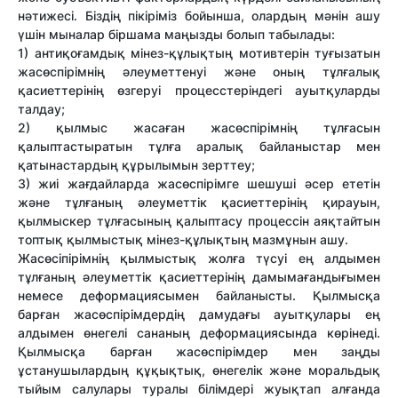
нәтижесі. Біздің пікіріміз бойынша, олардың мәнін ашу
үшін мыналар біршама маңызды болып табылады:
1) антиқоғамдық мінез-құлықтың мотивтерін туғызатын
жасөспірімнің әлеуметтенуі және оның тұлғалық
қасиеттерінің өзгеруі процесстеріндегі ауытқуларды
талдау;
2) қылмыс жасаған жасөспірімнің тұлғасын
қалыптастыратын тұлға аралық байланыстар мен
қатынастардың құрылымын зерттеу;
3) жиі жағдайларда жасөспірімге шешуші әсер ететін
және тұлғаның әлеуметтік қасиеттерінің қирауын,
қылмыскер тұлғасының қалыптасу процессін аяқтайтын
топтық қылмыстық мінез-құлықтың мазмұнын ашу.
Жасөсіпірімнің қылмыстық жолға түсуі ең алдымен
тұлғаның әлеуметтік қасиеттерінің дамымағандығымен
немесе деформациясымен байланысты. Қылмысқа
барған жасөспірімдердің дамудағы ауытқулары ең
алдымен өнегелі сананың деформациясында көрінеді.
Қылмысқа барған жасөспірімдер мен заңды
ұстанушылардың құқықтық, өнегелік және моральдық
тыйым салулары туралы білімдері жуықтап алғанда