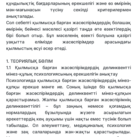
құндылықтіқ бағдарларының ерекшелігі және өз өмірінің
мән-мағынасын түсіну секілді критерилермен
анықталады.
Сол себепті қылмысқа барған жасөспірімдердің болашақ
өмірінің бейнесі мәселесі қазіргі таңда өте өзектілердің
бірі болып отыр. Бұл мәселенің өзекті болуына қазіргі
уақытта елімізде жасөспірімдер арасындағы
қылмыстың өсуі әсер етеді.
1. ТЕОРИЯЛЫҚ БӨЛІМ
1.1 Қылмысқа барған жасөспірімдердің делинквентті
мінез-құлық психологиясының ерекшелігін анықтау
Психологияда қылмысқа барған жасөспірімдердің мінез-
құлқы ерекше мәнге ие. Соның ішінде біз қылмысқа
барған жасөспірімдердің делинквентті мінез-құлқын
қарастырамыз. Жалпы қылмысқа барған жасөспірімнің
делинквенттілігі – бұл заңның немесе қоғамдық
нормалардың бұзылуында жүзеге асырылатын
әрекеттердің кең ауқымы үшін нақты емес түсінік болып
табылады. Ол әлеуметтану, медициналық психология
және заң салаларында жан-жақты қарастырылады.