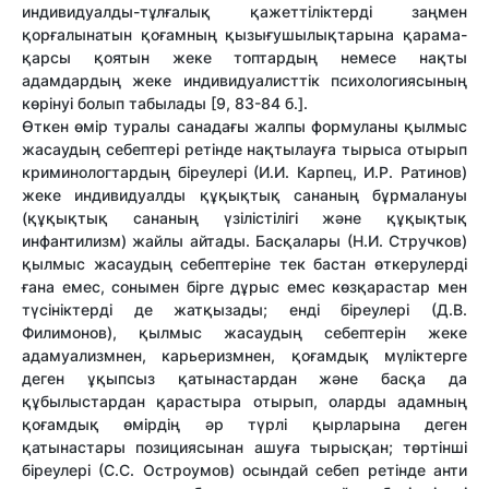
индивидуалды-тұлғалық қажеттіліктерді заңмен
қорғалынатын қоғамның қызығушылықтарына қарама-
қарсы қоятын жеке топтардың немесе нақты
адамдардың жеке индивидуалисттік психологиясының
көрінуі болып табылады [9, 83-84 б.].
Өткен өмір туралы санадағы жалпы формуланы қылмыс
жасаудың себептері ретінде нақтылауға тырыса отырып
криминологтардың біреулері (И.И. Карпец, И.Р. Ратинов)
жеке индивидуалды құқықтық сананың бұрмалануы
(құқықтық сананың үзілістілігі және құқықтық
инфантилизм) жайлы айтады. Басқалары (Н.И. Стручков)
қылмыс жасаудың себептеріне тек бастан өткерулерді
ғана емес, сонымен бірге дұрыс емес көзқарастар мен
түсініктерді де жатқызады; енді біреулері (Д.В.
Филимонов), қылмыс жасаудың себептерін жеке
адамуализмнен, карьеризмнен, қоғамдық мүліктерге
деген ұқыпсыз қатынастардан және басқа да
құбылыстардан қарастыра отырып, оларды адамның
қоғамдық өмірдің әр түрлі қырларына деген
қатынастары позициясынан ашуға тырысқан; төртінші
біреулері (С.С. Остроумов) осындай себеп ретінде анти