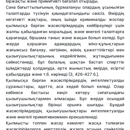
біржақты және примитивті бағалап отырады.
Сана бағыттылығының бұрмалануы олардың ұсынылған
талаптарды түсінуін қиындататындығы сөзсіз. Өмірдің
негативті жақтары, оның ішінде криминалды жоспар
қылмысқа барған жасөспірімдердің кейбіреулері үшін
жалпы қабылданған моральдық және өнегелі талаптарға
қарағанда, біршама таныс және жақын болып келеді. Бұл
жерде қоршаған адамдардың мінз-құлықтарын
жағымсыз бағалау, негізінен, өзінің қажеттіліктері мен
қызығушылықтарының кедейлігімен, жұтаңдығымен
сәйкестенеді, бұл балалық шақтан бастап спирттік
ішімдіктерді қолдануда, ерте жыныстық өмірде, есірткі
қабылдауда және т.б. көрінеді [3, 426-427 б.].
Қылмысқа барған жасөспірімдердің интеллектуалды
сұраныстары, әдетте, аса кедей болып келеді. Олар
көбінесе бастысы көңіл көтеру сипатындағы
қызығушылықтармен алмасады. Бұл жерде осындай
қызығушылықтар бірінші орынға шығады. Бұндай
жасөспірімдердің қызығушылықтары интеллектуалды
және өнегелі примитивизммен ерекшеленеді.
Қылмысты топпен жасау кәмелет жасқа толмаған
жасөсіпірімдерге ниеттердің жүзеге асуына сенімділік