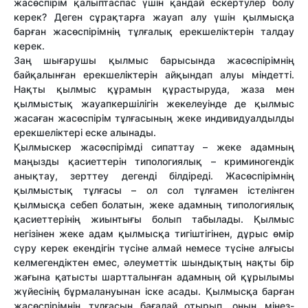
жасөспірім қалыптаспас үшін қандай ескертулер болу
керек? Деген сұрақтарға жауап алу үшін қылмысқа
барған жасөспірімнің тұлғалық ерекшеліктерін талдау
керек.
Заң шығарушы қылмыс барысында жасөспірімнің
байқалынған ерекшеліктерін айқындап алуы міндетті.
Нақты қылмыс құрамын құрастыруда, жаза мен
қылмыстық жауапкершілігін жекелеуінде де қылмыс
жасаған жасөспірім тұлғасының жеке индивидуалдылды
ерекшеліктері еске алынады.
Қылмыскер жасөспірімді сипаттау – жеке адамның
маңызды қасиеттерін типологиялық – криминогендік
анықтау, зерттеу дегенді білдіреді. Жасөспірімнің
қылмыстық тұлғасы – ол сол тұлғамен істелінген
қылмысқа себеп болатын, жеке адамның типологиялық
қасиеттерінің жиынтығы болып табылады. Қылмыс
негізінен жеке адам қылмысқа тигіштігінен, дұрыс өмір
сүру керек екендігін түсіне алмай немесе түсіне алғысы
келмегендіктен емес, әлеуметтік шындықтың нақты бір
жағына қатысты шартталынған адамның ой құрылымы
жүйесінің бұрмалануынан іске асады. Қылмысқа барған
жасөспірімнің тұлғасын бағалай отырып, оның мінез-