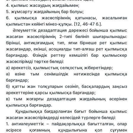
4. қылмыс жасаудың жағдайымен;
5. жұмсарту жағдайының бар болуы;
6. қылмысқа жасөспірімнің қатынасы, жасалынған
қылмыстан кейінгі мінез-құлқы. [12, 46-47 б.].
Әлеуметтік дезадаптация дәрежесі бойынша қылмыс
жасаған жасөспірімнің 2-типі бөлініп шығарылынады:
бірінші, антиқоғамдық тип, яғни бірнеше рет қылмыс
жасағандар, екінші, асоциалды тип-алғаш рет қылмысқа
барғандар. Өзіндік реттеу кемшілігі бар қылмыскер
жасөспірімді төртке бөледі:
а) әрекетсіз, қылмыстық селқостық жіберетіндер;
ә) өзіне тым сенімшілдік нәтижесінде қылмысқа
барғандар;
б) қатты жан толқуларын сезініп, басқалардың заңсыз
әрекеттеріне қарсы қылмысқа барғандар;
в) тым жоғарғы дезадаптация жағдайының әсерінен
қылмысқа барғандар.
Құндылыққа бағдарланған бағыт бойынша қылмыс
жасаған жасөспірімдерді келесідей түрлерге бөледі:
1. антиәлеуметтік – пайдақорлыққа бағытталған, олар
әсіресе қоғамның құндылығына қол сұғумен