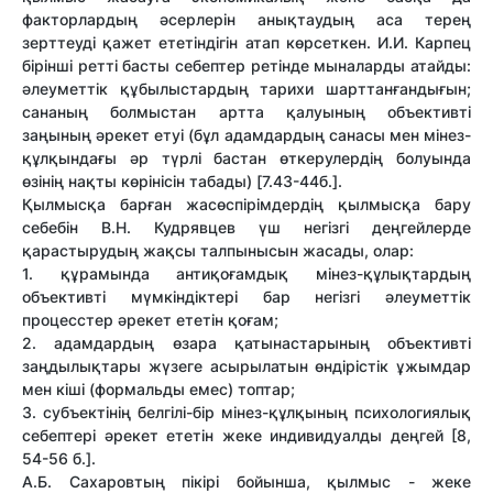
факторлардың әсерлерін анықтаудың аса терең
зерттеуді қажет ететіндігін атап көрсеткен. И.И. Карпец
бірінші ретті басты себептер ретінде мыналарды атайды:
әлеуметтік құбылыстардың тарихи шарттанғандығын;
сананың болмыстан артта қалуының объективті
заңының әрекет етуі (бұл адамдардың санасы мен мінез-
құлқындағы әр түрлі бастан өткерулердің болуында
өзінің нақты көрінісін табады) [7.43-44б.].
Қылмысқа барған жасөспірімдердің қылмысқа бару
себебін В.Н. Кудрявцев үш негізгі деңгейлерде
қарастырудың жақсы талпынысын жасады, олар:
1. құрамында антиқоғамдық мінез-құлықтардың
объективті мүмкіндіктері бар негізгі әлеуметтік
процесстер әрекет ететін қоғам;
2. адамдардың өзара қатынастарының объективті
заңдылықтары жүзеге асырылатын өндірістік ұжымдар
мен кіші (формальды емес) топтар;
3. субъектінің белгілі-бір мінез-құлқының психологиялық
себептері әрекет ететін жеке индивидуалды деңгей [8,
54-56 б.].
А.Б. Сахаровтың пікірі бойынша, қылмыс - жеке