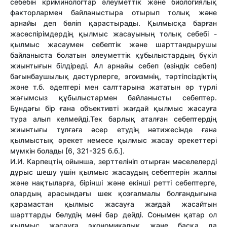
себебін криминологтар әлеуметтік және биологиялық
факторлармен байланыстыра отырып толық және
арнайы деп бөліп қарастырады. Қылмысқа барған
жасөспірімдердің қылмыс жасауының толық себебі -
қылмыс жасаумен себептік және шарттандырушы
байланыста болатын әлеуметтік құбылыстардың бүкіл
жиынтығын білдіреді. Ал арнайы себеп (өзіндік себеп)
бағынбаушылық дәстүрлерге, эгоизмнің, тәртіпсіздіктің
және т.б. әдептері мен салттарына жататын әр түрлі
жағымсыз құбылыстармен байланысты себептер.
Бұндағы бір ғана объективті жағдай қылмыс жасауға
тура алып келмейді.Тек барлық аталған себептердің
жиынтығы тұлғаға әсер етудің нәтижесінде ғана
қылмыстық әрекет немесе қылмыс жасау әрекеттері
мүмкін болады [6, 321-325 б.б.].
И.И. Карпецтің ойынша, зерттелініп отырған мәселелерді
дұрыс шешу үшін қылмыс жасаудың себептерін жалпы
және нақтыларға, бірінші және екінші ретті себептерге,
олардың арасындағы шек қозғалмалы болғандығына
қарамастан қылмыс жасауға жағдай жасайтын
шарттарды бөлудің мәні бар дейді. Сонымен қатар ол
қылмыс жасауға экономикалық және басқа да