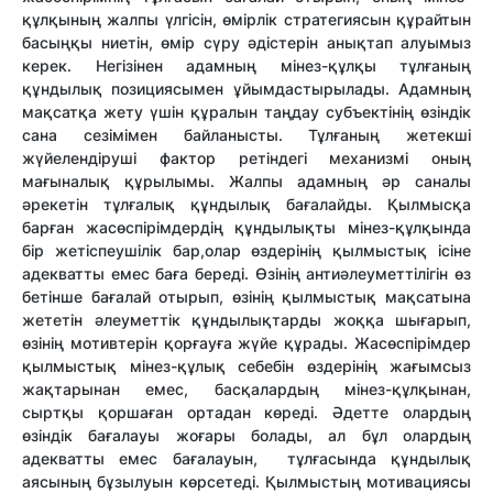
құлқының жалпы үлгісін, өмірлік стратегиясын құрайтын
басыңқы ниетін, өмір сүру әдістерін анықтап алуымыз
керек. Негізінен адамның мінез-құлқы тұлғаның
құндылық позициясымен ұйымдастырылады. Адамның
мақсатқа жету үшін құралын таңдау субъектінің өзіндік
сана сезімімен байланысты. Тұлғаның жетекші
жүйелендіруші фактор ретіндегі механизмі оның
мағыналық құрылымы. Жалпы адамның әр саналы
әрекетін тұлғалық құндылық бағалайды. Қылмысқа
барған жасөспірімдердің құндылықты мінез-құлқында
бір жетіспеушілік бар,олар өздерінің қылмыстық ісіне
адекватты емес баға береді. Өзінің антиәлеуметтілігін өз
бетінше бағалай отырып, өзінің қылмыстық мақсатына
жететін әлеуметтік құндылықтарды жоққа шығарып,
өзінің мотивтерін қорғауға жүйе құрады. Жасөспірімдер
қылмыстық мінез-құлық себебін өздерінің жағымсыз
жақтарынан емес, басқалардың мінез-құлқынан,
сыртқы қоршаған ортадан көреді. Әдетте олардың
өзіндік бағалауы жоғары болады, ал бұл олардың
адекватты емес бағалауын, тұлғасында құндылық
аясының бұзылуын көрсетеді. Қылмыстың мотивациясы