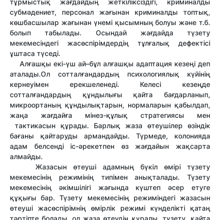
тұрмыстық жағдайдың жеткіліксіздігі, криминалды
субмәдениет, персонал жағынан криминалды топтық,
көшбасшылар жағынан үнемі қысымның болуы және т.б.
болып табылады. Осындай жағдайда түзету
мекемесіндегі жасөспірімдердің тұлғалық дефектісі
ұштаса түседі.
Алғашқы екі-үш ай–бұл алғашқы адаптация кезеңі деп
аталады.Ол сотталғандардың психологиялық күйінің
кернеуімен ерекшеленеді. Келесі кезеңде
сотталғандардың құндылығы қайта бағдарланып,
микроортаның құндылықтарын, нормаларын қабылдап,
жаңа жағдайға мінез-құлық стратегиясы мен
тактикасын құрады. Барлық жаза өтеушілер өзіндік
бағаны қайтаруды армандайды. Түрмеде, колонияда
адам белсенді іс-әрекетпен өз жағдайын жақсарта
алмайды.
Жазасын өтеуші адамның бүкіл өмірі түзету
мекемесінің режимінің типімен анықталады. Түзету
мекемесінің әкімшілігі жағында күштеп әсер етуге
құқығы бар. Түзету мекемесінің режиміндегі жазасын
өтеуші жасөспірімнің өмірлік режимі күнделікті қатаң
тәртіпте болады, ол жаза өтеудің құралы, түзету, қайта