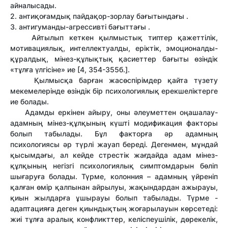
айналысады.
2. антиқоғамдық пайдақор-зорлау бағытындағы .
3. антигуманды-агрессивті бағыттағы .
Айтылып кеткен қылмыстық типтер қажеттілік,
мотивациялық, интеллектуалды, еріктік, эмоционалды-
құралдық, мінез-құлықтық қасиеттер бағыты өзіндік
«тұлға үлгісіне» ие [4, 354-355б.].
Қылмысқа барған жасөспірімдер қайта түзету
мекемелерінде өзіндік бір психологиялық ерекшеліктерге
ие болады.
Адамды еркінен айыру, оны әлеуметтен оңашалау-
адамның мінез-құлқының күшті модификация факторы
болып табылады. Бұл факторға әр адамның
психологиясы әр түрлі жауап береді. Дегенмен, мұндай
қысымдағы, ал кейде стрестік жағдайда адам мінез-
құлқының негізгі психологиялық симптомдарын бөліп
шығаруға болады. Түрме, колонния – адамның үйреніп
қалған өмір қалпынан айрылуы, жақындардан ажырауы,
қиын жылдарға ұшырауы болып табылады. Түрме -
адаптацияға деген қиындықтың жоғарылауын көрсетеді:
жиі тұлға аралық конфликттер, келіспеушілік, дөрекелік,