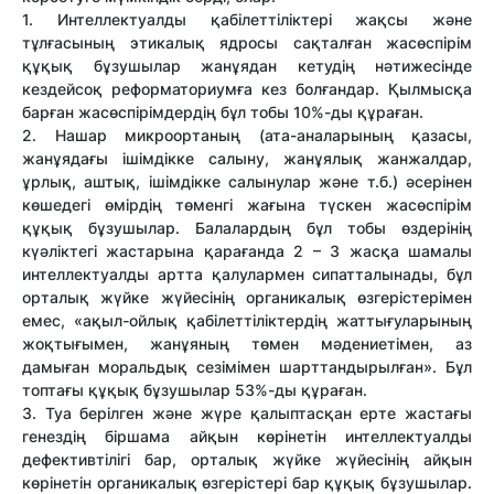
1. Интеллектуалды қабілеттіліктері жақсы және
тұлғасының этикалық ядросы сақталған жасөспірім
құқық бұзушылар жанұядан кетудің нәтижесінде
кездейсоқ реформаториумға кез болғандар. Қылмысқа
барған жасөспірімдердің бұл тобы 10%-ды құраған.
2. Нашар микроортаның (ата-аналарының қазасы,
жанұядағы ішімдікке салыну, жанұялық жанжалдар,
ұрлық, аштық, ішімдікке салынулар және т.б.) әсерінен
көшедегі өмірдің төменгі жағына түскен жасөспірім
құқық бұзушылар. Балалардың бұл тобы өздерінің
күәліктегі жастарына қарағанда 2 – 3 жасқа шамалы
интеллектуалды артта қалулармен сипатталынады, бұл
орталық жүйке жүйесінің органикалық өзгерістерімен
емес, «ақыл-ойлық қабілеттіліктердің жаттығуларының
жоқтығымен, жанұяның төмен мәдениетімен, аз
дамыған моральдық сезімімен шарттандырылған». Бұл
топтағы құқық бұзушылар 53%-ды құраған.
3. Туа берілген және жүре қалыптасқан ерте жастағы
генездің біршама айқын көрінетін интеллектуалды
дефективтілігі бар, орталық жүйке жүйесінің айқын
көрінетін органикалық өзгерістері бар құқық бұзушылар.