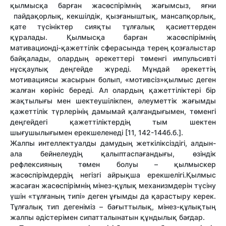
қылмысқа барған жасөспірімнің жағымсыз, яғни
пайдақорлық, кекшілдік, қызғаныштық, мансапқорлық,
қате түсініктер сияқты тұлғалық қасиеттерден
құралады. Қылмысқа барған жасөспірімнің
мативационді-қажеттілік сферасында терең қозғалыстар
байқалады, олардың әрекеттері төменгі импульсивті
нұсқаулық деңгейде жүреді. Мұндай әрекеттің
мотивациясы жасырын болып, «мотивсіз»қылмыс деген
жалған көрініс береді. Ал олардың қажеттіліктері бір
жақтылығы мен шектеушілікпен, әлеуметтік жағымды
қажеттілік түрлерінің дамымай қалғандығымен, төменгі
деңгейдегі қажеттіліктердің тым шектен
шығушылығымен ерекшеленеді [11, 142-144б.б.].
Жалпы интеллектуалды дамудың жеткіліксіздігі, алдын-
ала бейнелеудің қалыптаспағандығы, өзіндік
рефлексияның төмен болуы – қылмыскер
жасөспірімдердің негізгі айрықша ерекшелігі.Қылмыс
жасаған жасөспірімнің мінез-құлық механизмдерін түсіну
үшін «тұлғаның типі» деген ұғымды да қарастыру керек.
Тұлғалық тип дегеніміз – бағыттылық, мінез-құлықтың
жалпы әдістерімен сипатталынатын құндылық бағдар.