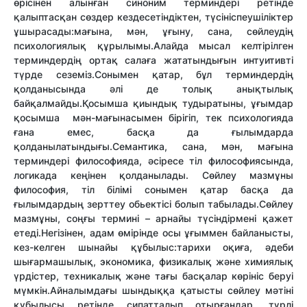
өрісінен алынған синоним терминдері ретінде
қалыптасқан сөздер кездесетіндіктен, түсініспеушіліктер
ұшырасады:мағына, мән, ұғыну, сана, сөйлеудің
психологиялық құрылымы.Алайда мысал келтірілген
терминдердің ортақ салаға жататындығын интуитивті
түрде сеземіз.Сонымен қатар, бұл терминдердің
қолданысында әлі де толық анықтылық
байқалмайды.Қосымша қиындық тудыратыны, ұғымдар
қосымша мән-мағынасымен бірігіп, тек психологияда
ғана емес, басқа да ғылымдарда
қолданылатындығы.Семантика, сана, мән, мағына
терминдері философияда, әсіресе тіл философиясында,
логикада кеңінен қолданылады. Сөйлеу мазмұны
философия, тіл білімі сонымен қатар басқа да
ғылымдардың зерттеу обьектісі болып табылады.Сөйлеу
мазмұны, соңғы термині – арнайы түсіндірмені қажет
етеді.Негізінен, адам өмірінде осы ұғыммен байланысты,
кез-келген шынайы құбылыс:тарихи оқиға, әдеби
шығармашылық, экономика, физикалық және химиялық
үрдістер, техникалық және тағы басқалар көрініс беруі
мүмкін.Айналымдағы шындыққа қатысты сөйлеу мәтіні
құбылысы ретінде сипатталып отырғандар, түрлі