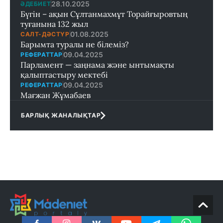
28.10.2025
ӘДЕБИЕТ
Бүгін – ақын Сұлтанмахмұт Торайғыровтың
туғанына 132 жыл
01.08.2025
САЛТ-ДӘСТҮР
Барымта туралы не білеміз?
09.04.2025
РЕФЕРАТТАР
Парламент — заңнама және ынтымақты
қалыптастыру мектебi
09.04.2025
РЕФЕРАТТАР
Мағжан Жұмабаев
БАРЛЫҚ ЖАНАЛЫҚТАР