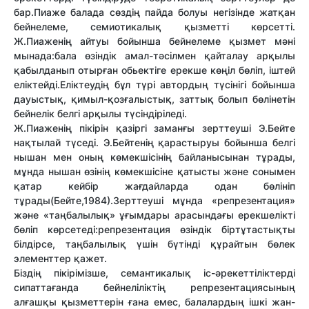
бар.Пиаже балада сөздің пайда болуы негізінде жатқан
бейнелеме, семиотикалық қызметті көрсетті.
Ж.Пиаженің айтуы бойынша бейнелеме қызмет мәні
мынада:бала өзіндік амал-тәсілмен қайталау арқылы
қабылданып отырған обьектіге ерекше көңіл бөліп, іштей
еліктейді.Еліктеудің бұл түрі автордың түсінігі бойынша
дауыстық, қимыл-қозғалыстық, заттық болып бөлінетін
бейнелік белгі арқылы түсіндіріледі.
Ж.Пиаженің пікірін қазіргі заманғы зерттеуші Э.Бейте
нақтылай түседі. Э.Бейтенің қарастыруы бойынша белгі
нышан мен оның көмекшісінің байланысынан тұрады,
мұнда нышан өзінің көмекшісіне қатысты және сонымен
қатар кейбір жағдайларда одан бөлініп
тұрады(Бейте,1984).Зерттеуші мұнда «репрезентация»
және «таңбалылық» ұғымдары арасындағы ерекшелікті
бөліп көрсетеді:репрезентация өзіндік біртұтастықты
білдірсе, таңбалылық үшін бүтінді құрайтын бөлек
элементтер қажет.
Біздің пікірімізше, семантикалық іс-әрекеттіліктерді
сипаттағанда бейнеліліктің репрезентациясының
алғашқы қызметтерін ғана емес, балалардың ішкі жан-