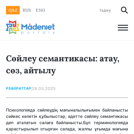
QAZ
RUS
ENG
Сөйлеу семантикасы: атау,
сөз, айтылу
28.03.2025
РЕФЕРАТТАР
Психологияда сөйлеудің мағыналылығымен байланысты
сәйкес келетін құбылыстар, әдетте сөйлеу семантикасы
деп аталатын салаға байланысты.Бұл терминологияда
қарастырылып отырған салада, жалпы ұғымда мағына