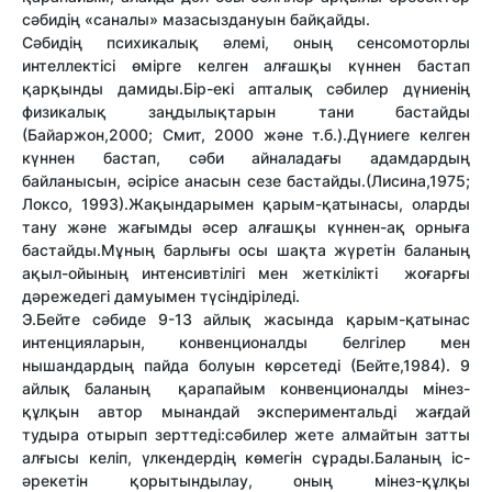
сәбидің «саналы» мазасыздануын байқайды.
Сәбидің психикалық әлемі, оның сенсомоторлы
интеллектісі өмірге келген алғашқы күннен бастап
қарқынды дамиды.Бір-екі апталық сәбилер дүниенің
физикалық заңдылықтарын тани бастайды
(Байаржон,2000; Смит, 2000 және т.б.).Дүниеге келген
күннен бастап, сәби айналадағы адамдардың
байланысын, әсірісе анасын сезе бастайды.(Лисина,1975;
Локсо, 1993).Жақындарымен қарым-қатынасы, оларды
тану және жағымды әсер алғашқы күннен-ақ орныға
бастайды.Мұның барлығы осы шақта жүретін баланың
ақыл-ойының интенсивтілігі мен жеткілікті жоғарғы
дәрежедегі дамуымен түсіндіріледі.
Э.Бейте сәбиде 9-13 айлық жасында қарым-қатынас
интенцияларын, конвенционалды белгілер мен
нышандардың пайда болуын көрсетеді (Бейте,1984). 9
айлық баланың қарапайым конвенционалды мінез-
құлқын автор мынандай экспериментальді жағдай
тудыра отырып зерттеді:сәбилер жете алмайтын затты
алғысы келіп, үлкендердің көмегін сұрады.Баланың іс-
әрекетін қорытындылау, оның мінез-құлқы