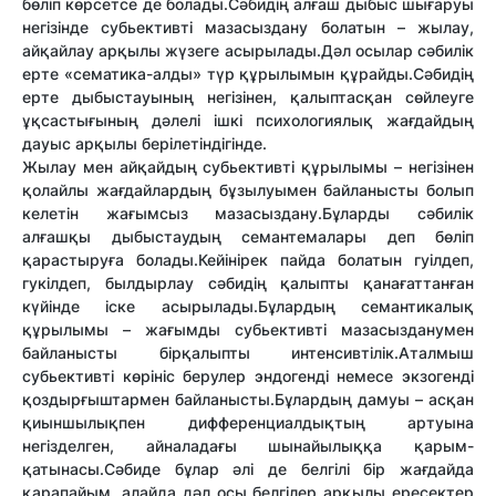
бөліп көрсетсе де болады.Сәбидің алғаш дыбыс шығаруы
негізінде субьективті мазасыздану болатын – жылау,
айқайлау арқылы жүзеге асырылады.Дәл осылар сәбилік
ерте «сематика-алды» түр құрылымын құрайды.Сәбидің
ерте дыбыстауының негізінен, қалыптасқан сөйлеуге
ұқсастығының дәлелі ішкі психологиялық жағдайдың
дауыс арқылы берілетіндігінде.
Жылау мен айқайдың субьективті құрылымы – негізінен
қолайлы жағдайлардың бұзылуымен байланысты болып
келетін жағымсыз мазасыздану.Бұларды сәбилік
алғашқы дыбыстаудың семантемалары деп бөліп
қарастыруға болады.Кейінірек пайда болатын гуілдеп,
гукілдеп, былдырлау сәбидің қалыпты қанағаттанған
күйінде іске асырылады.Бұлардың семантикалық
құрылымы – жағымды субьективті мазасызданумен
байланысты бірқалыпты интенсивтілік.Аталмыш
субьективті көрініс берулер эндогенді немесе экзогенді
қоздырғыштармен байланысты.Бұлардың дамуы – асқан
қиыншылықпен дифференциалдықтың артуына
негізделген, айналадағы шынайылыққа қарым-
қатынасы.Сәбиде бұлар әлі де белгілі бір жағдайда
қарапайым, алайда дәл осы белгілер арқылы ересектер