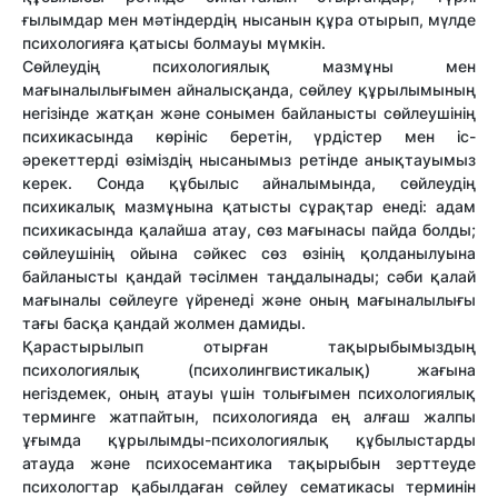
ғылымдар мен мәтіндердің нысанын құра отырып, мүлде
психологияға қатысы болмауы мүмкін.
Сөйлеудің психологиялық мазмұны мен
мағыналылығымен айналысқанда, сөйлеу құрылымының
негізінде жатқан және сонымен байланысты сөйлеушінің
психикасында көрініс беретін, үрдістер мен іс-
әрекеттерді өзіміздің нысанымыз ретінде анықтауымыз
керек. Сонда құбылыс айналымында, сөйлеудің
психикалық мазмұнына қатысты сұрақтар енеді: адам
психикасында қалайша атау, сөз мағынасы пайда болды;
сөйлеушінің ойына сәйкес сөз өзінің қолданылуына
байланысты қандай тәсілмен таңдалынады; сәби қалай
мағыналы сөйлеуге үйренеді және оның мағыналылығы
тағы басқа қандай жолмен дамиды.
Қарастырылып отырған тақырыбымыздың
психологиялық (психолингвистикалық) жағына
негіздемек, оның атауы үшін толығымен психологиялық
терминге жатпайтын, психологияда ең алғаш жалпы
ұғымда құрылымды-психологиялық құбылыстарды
атауда және психосемантика тақырыбын зерттеуде
психологтар қабылдаған сөйлеу сематикасы терминін