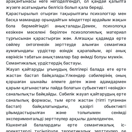
арақантынасы неге негізделгендігі, ол қандай қалыпта
жүзеге асатындығы белгісіз болып қала береді.
Қарастырылып отырған тақырыптағы психологтар мен
басқа мамандар орындайтын міндеттері әрдайым жақын
бола бермейтіндігі анықталады.Демек, психологқа
кезіккен мәселені берілген психологиялық материал
тұрғысынан қарастырған жөн. Алғашқы қадамда ерте
сөйлеу онтогенезін зерттеуде алынған семантика
аумағындағы үрдістер өзіндік қарапайым, әрі анық
көрінісін табатын анықтамалар бар өнімді болуы мүмкін.
Семантикалық үрдістердің бастауы.
Жауап қайтаруды ұғынудың белгілері балада өте ерте
жастан бастап байқалады.Үлкендер сәбилерінің оның
қоршаған шынайы әлемге деген және адамдармен
қарым-қатынастағы пайда болатын субьективті «өзіндік»
саналылықты байқайды. Сәбилік жауап қайтарудың ерте
саналылық формасы, тым ерте жастан (тіпті туғаннан
бастап) байқалатындығы, қазіргі обьективті
ұйымдастырылған және толығымен сенімді
экспериментальді зерттеулер арқылы дәлелденген.
Кішкентай балалардағы ерте семантикалық іс-
әрекеттерді түсіндіруде теоретикалық зерттеулер де