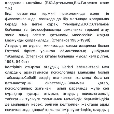
қолданған ыңғайлы (Е.Ю.Артемьева,В.Ф.Гитренко және
т.б.)
Енді семантика термині психологияда және тіл
философиясында, логикада да бір мағынада қолданыла
береді ме деген сұрақ туындайды.Ю.С.Степанов
бойынша тіл философиясында семантика термині атау
және оның әлемге қатынасы мәселесіне жақын
мазмұнды қолданылады. (Степанов,1985-1998)
Атаудың ең дұрыс, минималды схематизациясы болып
Готтлоб Фриге ұсынған семантикалық үшбұрыш
табылады. (Степанов кітабы бойынша мысал келтірілген,
1998, 94 бет)
Келтіріліп отырған атаудың негізгі элементтері мен
олардың арақатынасы психологияда маңызды болып
табылады.Себебі сөздің кез-келген жағында болатын
қатынастарын сипаттайды.Сонымен қатар,
психологиялық жағынан алып қарағанда жүйе көп
сұрақтар тудыра отырып, атаудың психологиялық
табиғатын түсінуге толығымен мүмкіндік бермейтіндігін
де мойындау керек. Белгінің келтірілген жақтары адам
психикасында қандай қалыпта өмір сүретіндігін, олардың