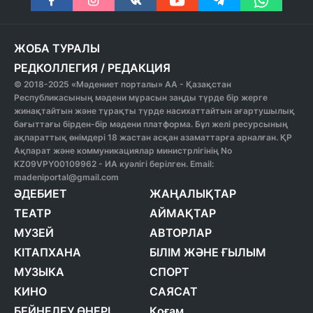
ЖОБА ТУРАЛЫ
РЕДКОЛЛЕГИЯ
/
РЕДАКЦИЯ
© 2018-2025 «Мәдениет порталы» АА - Қазақстан
Республикасының мәдени мұрасын заңды түрде бір жерге
жинақтайтын және тұрақты түрде насихаттайтын ағартушылық
бағыттағы бірден-бір мәдени платформа. Бұл желі ресурсының
ақпараттық өнімдері 18 жастан асқан азаматтарға арналған. ҚР
Ақпарат және коммуникациялар министрлігінің No
KZ09VPY00109962 - ИА куәлігі берілген. Email:
madeniportal@gmail.com
ӘДЕБИЕТ
ЖАҢАЛЫҚТАР
ТЕАТР
АЙМАҚТАР
МУЗЕЙ
АВТОРЛАР
КІТАПХАНА
БІЛІМ ЖӘНЕ ҒЫЛЫМ
МУЗЫКА
СПОРТ
КИНО
САЯСАТ
БЕЙНЕЛЕУ ӨНЕРІ
Қоғам