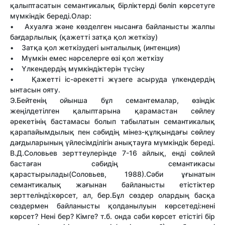
қалыптасатын семантикалық бірліктерді бөліп көрсетуге
мүмкіндік береді.Олар:
• Ахуалға және көзделген нысанға байланысты жалпы
бағдарлылық (қажетті затқа қол жеткізу)
• Затқа қол жеткізудегі ынталылық (интенция)
• Мүмкін емес нәрселерге өзі қол жеткізу
• Үлкендердің мүмкіндіктерін түсіну
• Қажетті іс-әрекетті жүзеге асыруда үлкендердің
ынтасын ояту.
Э.Бейтенің ойынша бұл семантемалар, өзіндік
жеңілдетілген қалыптарына қарамастан сөйлеу
әрекетінің бастамасы болып табылатын семантикалық
қарапайымдылық пен сәбидің мінез-құлқындағы сөйлеу
дағдыларының үйлесімділігін анықтауға мүмкіндік береді.
В.Д.Соловьев зерттеулерінде 7-16 айлық, енді сөйлей
бастаған сәбидің семантикасы
қарастырылады(Соловьев, 1988).Сәби ұғынатын
семантикалық жағынан байланысты етістіктер
зерттелінді:көрсет, ал, бер.Бұл сөздер олардың басқа
сөздермен байланысты қолданылуын көрсетеді:нені
көрсет? Нені бер? Кімге? т.б. онда сәби көрсет етістігі бір