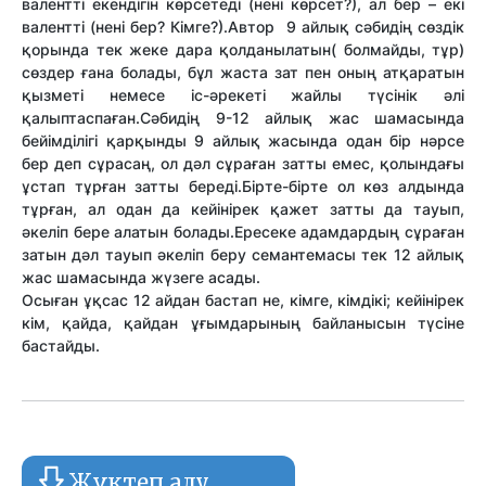
валентті екендігін көрсетеді (нені көрсет?), ал бер – екі
валентті (нені бер? Кімге?).Автор 9 айлық сәбидің сөздік
қорында тек жеке дара қолданылатын( болмайды, тұр)
сөздер ғана болады, бұл жаста зат пен оның атқаратын
қызметі немесе іс-әрекеті жайлы түсінік әлі
қалыптаспаған.Сәбидің 9-12 айлық жас шамасында
бейімділігі қарқынды 9 айлық жасында одан бір нәрсе
бер деп сұрасаң, ол дәл сұраған затты емес, қолындағы
ұстап тұрған затты береді.Бірте-бірте ол көз алдында
тұрған, ал одан да кейінірек қажет затты да тауып,
әкеліп бере алатын болады.Ересеке адамдардың сұраған
затын дәл тауып әкеліп беру семантемасы тек 12 айлық
жас шамасында жүзеге асады.
Осыған ұқсас 12 айдан бастап не, кімге, кімдікі; кейінірек
кім, қайда, қайдан ұғымдарының байланысын түсіне
бастайды.
Жүктеп алу