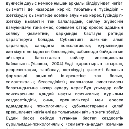
дүниесін дауыс немесе нышан арқылы білдіруіндегі негізгі
қызметті де назардан көрініс табатынын түсіндіріп –
жеткізудің қызметінде есепке алуымыз керек.Түсіндіріп-
жеткізу қызметін тек балалардың сөйлеу жүйесінің
дамуындағы ғана емес, сонымен қатар ересек адамның
сөйлеу қызметінің қарқынды бастауы ретінде
қарастыруға болады. Субьективті жағынан алып
қарағанда, санадағы психологиялық құрылымды
жеткізуге негізделген белсенділік, сәбилерде байқалатын
айтылуға бағытталған сөйлеу интенциясына
байланысты(Ушаков, 2004).Енді қарастырып отырған,
репрезентация, таңбалау, жеткізудің қызметі баланың
формальді ақыл-ой іс-әрекетіне тән болып,
семантикалық белсенділіктің жалпылама сипаттамасы
болатындығына назар аудару керек.Бұл ұғымдар сәби
психикасында қандай нақты психикалық құрылым
кездесетіндігін, оның ерекшеліктері мен ересек
адамдардың психологиялық құбылыстарынан қалай
ерекшеленетіндігін әлі де толығымен айтып жеткізбейді.
Бұдан басқа сәбиде туғаннан бастап кездесетін
құрылымды-психологиялық «семантика-алды» жағынан