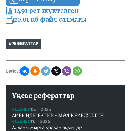
1491 рет жүктелген
20.01 кб файл салмағы
#РЕФЕРАТТАР
Бөлісу:
Ұқсас рефераттар
15.11.2025
ӘДЕБИЕТ
АЙБЫНДЫ БАТЫР - МӘЛІК ҒАБДУЛЛИН
11.11.2025
ӘДЕБИЕТ
Алланы жырға қосқан ақындар